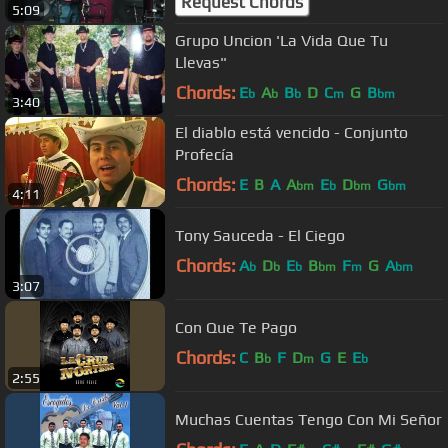
Request Chords
5:09
Grupo Uncion 'La Vida Que Tu
Llevas"
Chords:
E
A
B
D
C
G
B
b
b
b
m
bm
3:40
El diablo está vencido - Conjunto
Profecía
Chords:
E
B
A
A
E
D
G
bm
b
bm
bm
4:11
Tony Sauceda - El Ciego
Chords:
A
D
E
B
F
G
A
b
b
b
bm
m
bm
3:07
Con Que Te Pago
Chords:
C
B
F
D
G
E
E
b
m
b
2:55
Muchas Cuentas Tengo Con Mi Señor