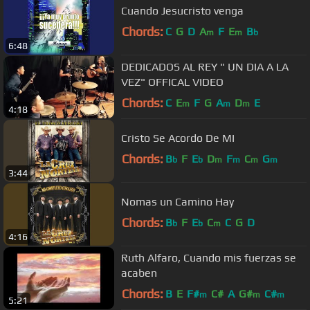
Cuando Jesucristo venga
Chords:
C
G
D
A
F
E
B
m
m
b
6:48
DEDICADOS AL REY " UN DIA A LA
VEZ" OFFICAL VIDEO
Chords:
C
E
F
G
A
D
E
m
m
m
4:18
Cristo Se Acordo De MI
Chords:
B
F
E
D
F
C
G
b
b
m
m
m
m
3:44
Nomas un Camino Hay
Chords:
B
F
E
C
C
G
D
b
b
m
4:16
Ruth Alfaro, Cuando mis fuerzas se
acaben
Chords:
B
E
F#
C#
A
G#
C#
m
m
m
5:21