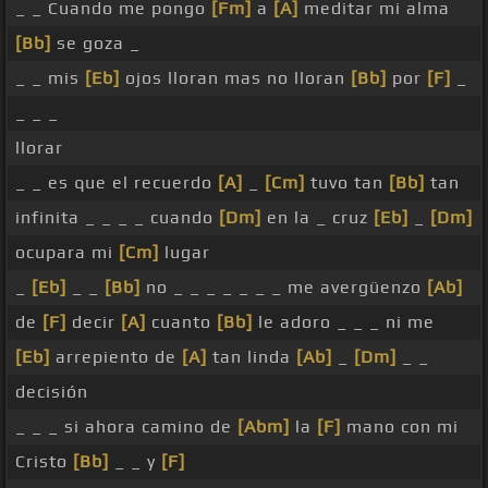
_ _ Cuando me pongo
[Fm]
a
[A]
meditar mi alma
[Bb]
se goza _
_ _ mis
[Eb]
ojos lloran mas no lloran
[Bb]
por
[F]
_
_ _ _
llorar
_ _ es que el recuerdo
[A]
_
[Cm]
tuvo tan
[Bb]
tan
infinita _ _ _ _ cuando
[Dm]
en la _ cruz
[Eb]
_
[Dm]
ocupara mi
[Cm]
lugar
_
[Eb]
_ _
[Bb]
no _ _ _ _ _ _ _ me avergüenzo
[Ab]
de
[F]
decir
[A]
cuanto
[Bb]
le adoro _ _ _ ni me
[Eb]
arrepiento de
[A]
tan linda
[Ab]
_
[Dm]
_ _
decisión
_ _ _ si ahora camino de
[Abm]
la
[F]
mano con mi
Cristo
[Bb]
_ _ y
[F]