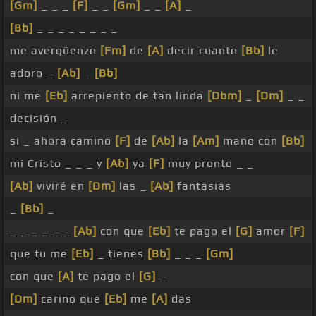
[Gm]
_ _ _
[F]
_ _
[Gm]
_ _
[A]
_
[Bb]
_ _ _ _ _ _ _ _
me avergüenzo
[Fm]
de
[A]
decir cuanto
[Bb]
le
adoro _
[Ab]
_
[Bb]
ni me
[Eb]
arrepiento de tan linda
[Dbm]
_
[Dm]
_ _
decisión _
si _ ahora camino
[F]
de
[Ab]
la
[Am]
mano con
[Bb]
mi Cristo _ _ _ y
[Ab]
ya
[F]
muy pronto _ _
[Ab]
viviré en
[Dm]
las _
[Ab]
fantasias
_
[Bb]
_
_ _ _ _ _ _
[Ab]
con que
[Eb]
te pago el
[G]
amor
[F]
que tu me
[Eb]
_ tienes
[Bb]
_ _ _
[Gm]
con que
[A]
te pago el
[G]
_
[Dm]
cariño que
[Eb]
me
[A]
das