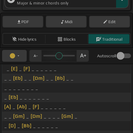
Major & minor chords only
PDF
Midi
Edit
Hide lyrics
Blocks
Traditional
Autoscroll
_
[E]
_
[F]
_ _ _ _ _ _
_ _
[Eb]
_ _
[Dm]
_ _
[Bb]
_ _
_ _ _ _ _ _ _ _
_
[Eb]
_ _ _ _ _ _ _
[A]
_
[Ab]
_
[F]
_ _ _ _ _ _
_ _
[Gm]
_
[Dm]
_ _ _ _
[Gm]
_
_
[D]
_
[Bb]
_ _ _ _ _ _