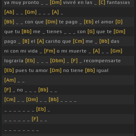
ya muy pronto _ _
[Dm]
viviré en las _
[C]
fantasias
[Ab]
_ _
[Gm]
_ _ _
[A]
_
[Bb]
_ _ con que
[Dm]
te pago _
[Eb]
el amor
[D]
que tu
[Bb]
me _ tienes _ _ _ con
[G]
que te
[Dm]
pago _
[B]
el
[A]
cariño que
[Cm]
me _
[Bb]
das
ni con mi vida _
[Fm]
o mi muerte _
[A]
_ _
[Gm]
lograría
[Eb]
_ _ _
[Dbm]
_
[F]
_ recompensarte
[Eb]
pues tu amor
[Dm]
no tiene
[Bb]
igual
[Am]
_ _
[F]
_ no _ _ _
[Bb]
_ _
[Cm]
_ _
[Dm]
_ _
[Bb]
_ _ _ _
_ _ _ _ _ _ _
[Eb]
_
_ _ _ _ _ _
[F]
_ _
_ _ _ _ _ _ _ _