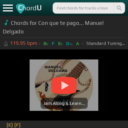
C
U
hord
Chords for Con que te pago... Manuel
Delgado
119.95
bpm
Standard Tuning (EADGBE)
B
F
E
D
A
b
b
m
Jam Along & Learn...
[E]
[F]