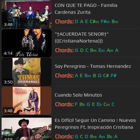
CON QUE TE PAGO - Familia
Cardenas Zurita
Chords:
D
A
E
C#
F#
B
m
m
m
3:48
"†ACUERDATE SENOR†"
(((CristianaNortena)))
Chords:
G
D
C
B
E
A
A
m
m
m
4:14
Soy Peregrino - Tomas Hernandez
Chords:
A
E
B
B
D
C#
F#
m
3:50
Cuando Solo Minutos
Chords:
F
B
G
E
E
C
C
b
b
m
3:48
Es Difícil Seguir Un Camino | Nuevos
Peregrinos Ft. Inspiración Cristiana
Chords:
G
C
D
B
A
B
A
m
m
b
2:59