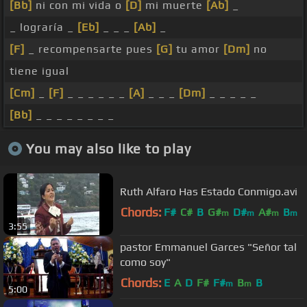
[Bb]
ni con mi vida o
[D]
mi muerte
[Ab]
_
_ lograría _
[Eb]
_ _ _
[Ab]
_
[F]
_ recompensarte pues
[G]
tu amor
[Dm]
no
tiene igual
[Cm]
_
[F]
_ _ _ _ _ _
[A]
_ _ _
[Dm]
_ _ _ _ _
[Bb]
_ _ _ _ _ _ _ _
You may also like to play
Ruth Alfaro Has Estado Conmigo.avi
Chords:
F#
C#
B
G#
D#
A#
B
m
m
m
m
3:55
pastor Emmanuel Garces "Señor tal
como soy"
Chords:
E
A
D
F#
F#
B
B
m
m
5:00