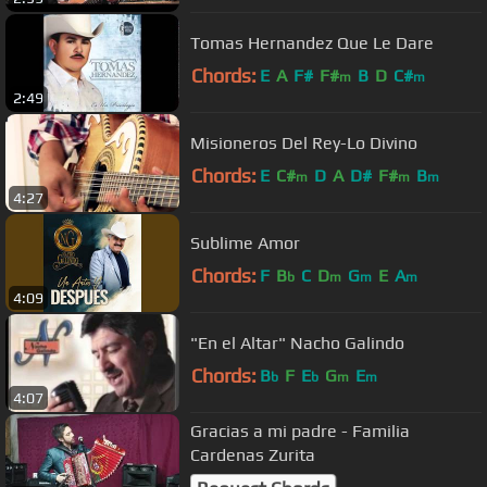
Tomas Hernandez Que Le Dare
Chords:
E
A
F#
F#
B
D
C#
m
m
2:49
Misioneros Del Rey-Lo Divino
Chords:
E
C#
D
A
D#
F#
B
m
m
m
4:27
Sublime Amor
Chords:
F
B
C
D
G
E
A
b
m
m
m
4:09
"En el Altar" Nacho Galindo
Chords:
B
F
E
G
E
b
b
m
m
4:07
Gracias a mi padre - Familia
Cardenas Zurita