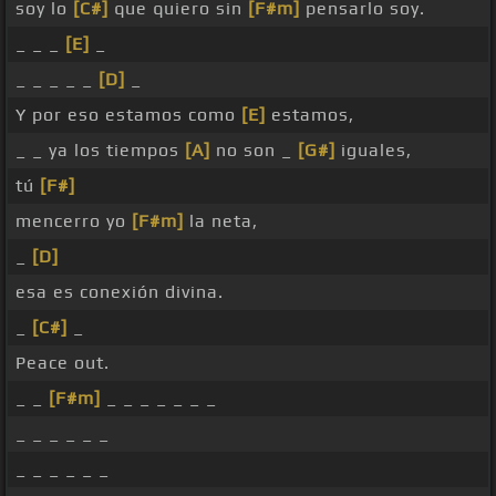
soy lo
[C#]
que quiero sin
[F#m]
pensarlo soy.
_ _ _
[E]
_
_ _ _ _ _
[D]
_
Y por eso estamos como
[E]
estamos,
_ _ ya los tiempos
[A]
no son _
[G#]
iguales,
tú
[F#]
mencerro yo
[F#m]
la neta,
_
[D]
esa es conexión divina.
_
[C#]
_
Peace out.
_ _
[F#m]
_ _ _ _ _ _ _
_ _ _ _ _ _
_ _ _ _ _ _