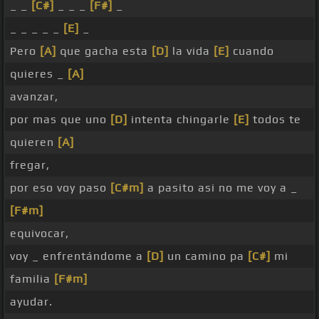
_ _
[C#]
_ _ _
[F#]
_
_ _ _ _ _
[E]
_
Pero
[A]
que gacha esta
[D]
la vida
[E]
cuando
quieres _
[A]
avanzar,
por mas que uno
[D]
intenta chingarle
[E]
todos te
quieren
[A]
fregar,
por eso voy paso
[C#m]
a pasito asi no me voy a _
[F#m]
equivocar,
voy _ enfrentándome a
[D]
un camino pa
[C#]
mi
familia
[F#m]
ayudar.