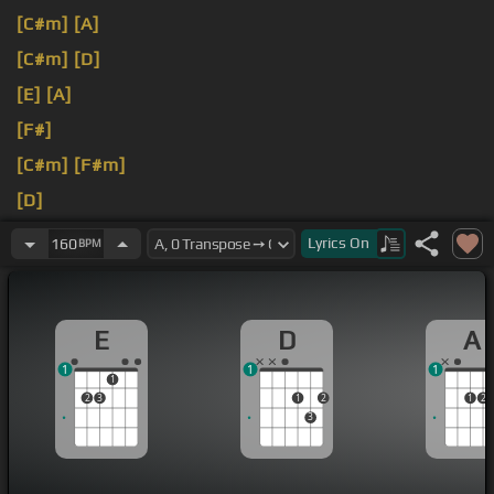
[C#m]
[A]
[C#m]
[D]
[E]
[A]
[F#]
[C#m]
[F#m]
[D]
[C#]
[F#]
Lyrics
On
160
BPM
E
D
A
1
1
1
1
2
3
1
2
1
2
3