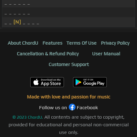
_ _ _ _ _ _
_ _ _ _ _ _
_ _
[N]
_ _ _ _
About ChordU
Features
Terms Of Use
Privacy Policy
Cancellation & Refund Policy
User Manual
Customer Support
Made with love and passion for music
Follow us on
Facebook
All contents are subject to copyright,
©
2023
ChordU.
provided for educational and personal non-commercial
use only.