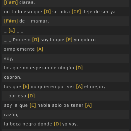
[F#m]
claras,
no todo eso que
[D]
se mira
[C#]
deje de ser ya
[F#m]
de _ mamar.
_
[E]
_ _
_ _ Por eso
[D]
soy lo que
[E]
yo quiero
simplemente
[A]
soy,
los que no esperan de ningún
[D]
cabrón,
los que
[E]
no quieren por ser
[A]
el mejor,
_ por eso
[D]
soy la que
[E]
habla solo pa tener
[A]
razón,
la beca negra donde
[D]
yo voy,