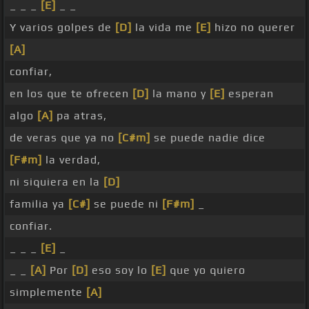
_ _ _
[E]
_ _
Y varios golpes de
[D]
la vida me
[E]
hizo no querer
[A]
confiar,
en los que te ofrecen
[D]
la mano y
[E]
esperan
algo
[A]
pa atras,
de veras que ya no
[C#m]
se puede nadie dice
[F#m]
la verdad,
ni siquiera en la
[D]
familia ya
[C#]
se puede ni
[F#m]
_
confiar.
_ _ _
[E]
_
_ _
[A]
Por
[D]
eso soy lo
[E]
que yo quiero
simplemente
[A]