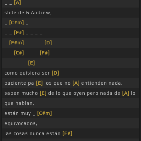
_ _
[A]
slide de 6 Andrew,
_
[C#m]
_
_ _
[F#]
_ _ _ _
_
[F#m]
_ _ _ _
[D]
_
_ _
[C#]
_ _ _
[F#]
_
_ _ _ _ _
[E]
_
como quisiera ser
[D]
paciente pa
[E]
los que no
[A]
entienden nada,
saben mucho
[E]
de lo que oyen pero nada de
[A]
lo
que hablan,
están muy _
[C#m]
equivocados,
las cosas nunca están
[F#]