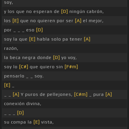
soy,
y los que no esperan de
[D]
ningún cabrón,
los
[E]
que no quieren por ser
[A]
el mejor,
por _ _ _ eso
[D]
soy la que
[E]
habla solo pa tener
[A]
razón,
la beca negra donde
[D]
yo voy,
soy lo
[C#]
que quiero sin
[F#m]
pensarlo _ _ soy.
[E]
_
_ _
[A]
Y puros de pellejones,
[C#m]
_ pura
[A]
conexión divina,
_ _ _
[D]
su compa la
[E]
vista,