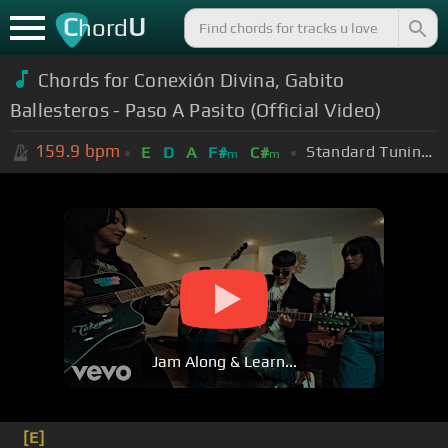
C
U
hord
Chords for
Conexión Divina, Gabito
Ballesteros - Paso A Pasito (Official Video)
159.9
bpm
Standard Tuning (EADGBE)
E
D
A
F#
C#
m
m
Jam Along & Learn...
[E]