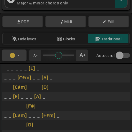
Major & minor chords only
PDF
Midi
Edit
Hide lyrics
Blocks
Traditional
Autoscroll
_ _ _ _ _
[E]
_
_ _ _
[C#m]
_ _
[A]
_
_ _
[C#m]
_ _ _
[D]
_
_ _
[E]
_ _ _
[A]
_
_ _ _ _ _
[F#]
_
_ _
[C#m]
_ _ _
[F#m]
_
_ _ _ _ _
[D]
_