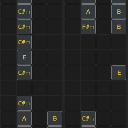
C#
A
B
m
C#
F#
B
m
m
C#
m
E
C#
E
m
C#
m
A
B
C#
m