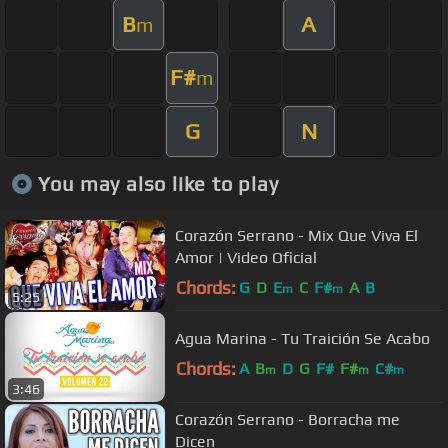
B
A
m
F#
m
G
N
You may also like to play
Corazón Serrano - Mix Que Viva El
Amor | Video Oficial
Chords:
G
D
E
C
F#
A
B
m
m
5:25
Agua Marina - Tu Traición Se Acabo
Chords:
A
B
D
G
F#
F#
C#
m
m
m
3:46
Corazón Serrano - Borracha me
Dicen