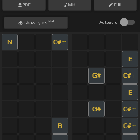
PDF
Midi
Edit
Hint
Autoscroll
Show
Lyrics
N
C#
m
E
G#
C#
m
E
G#
C#
m
B
C#
m