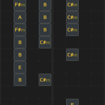
F#
B
C#
m
m
A
B
C#
m
F#
B
C#
m
m
B
C#
m
B
C#
m
E
B
C#
m
E