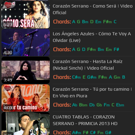
Corazón Serrano - Como Será | Video
Oficial
Chords:
A
G
B
D
E
F#
C
m
m
m
6:23
Los Ángeles Azules - Cómo Te Voy A
Olvidar (Live)
Chords:
A
G
D
F#
B
E
F#
m
m
m
4:30
Corazón Serrano - Hasta La Raíz
(Nickol Sinchi) | Video Oficial
Chords:
C#
E
G#
F#
A
G
B
m
m
m
m
3:49
Corazón Serrano - Tú por tu camino |
En Vivo en Piura
Chords:
A
B
D
G
F
C
E
b
bm
b
b
m
bm
4:03
CUATRO TABLAS - CORAZON
SERRANO - PRIMICIA 2013 HD
Chords:
A#
F#
C#
F
G#
m
m