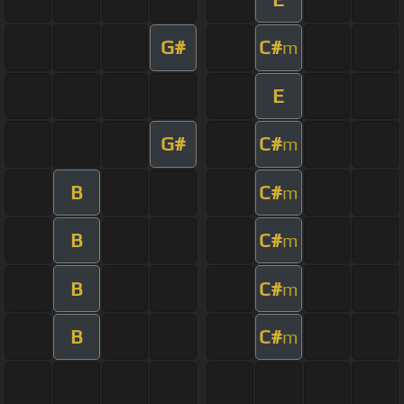
G#
C#
m
E
G#
C#
m
B
C#
m
B
C#
m
B
C#
m
B
C#
m