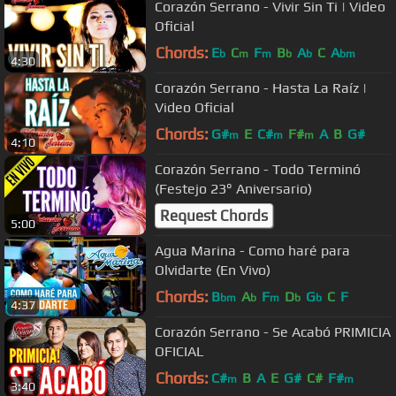
Corazón Serrano - Vivir Sin Ti | Video
Oficial
Chords:
E
C
F
B
A
C
A
b
m
m
b
b
bm
4:30
Corazón Serrano - Hasta La Raíz |
Video Oficial
Chords:
G#
E
C#
F#
A
B
G#
m
m
m
4:10
Corazón Serrano - Todo Terminó
(Festejo 23° Aniversario)
Request Chords
5:00
Agua Marina - Como haré para
Olvidarte (En Vivo)
Chords:
B
A
F
D
G
C
F
bm
b
m
b
b
4:37
Corazón Serrano - Se Acabó PRIMICIA
OFICIAL
Chords:
C#
B
A
E
G#
C#
F#
m
m
3:40