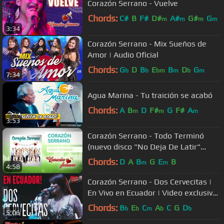
Corazón Serrano - Vuelve
Chords:
C#
B
F#
D#
A#
G#
G
m
m
m
m
3:34
Corazón Serrano - Mix Sueños de
Amor | Audio Oficial
Chords:
G
D
B
E
B
D
G
b
b
bm
m
b
m
7:34
Agua Marina - Tu traición se acabó
Chords:
A
B
D
F#
G
F#
A
m
m
m
3:53
Corazón Serrano - Todo Terminó
(nuevo disco "No Deja De Latir"
2016)
Chords:
D
A
B
G
E
B
m
m
4:58
Corazón Serrano - Dos Cervecitas |
En Vivo en Ecuador | Video exclusivo
4K
Chords:
B
E
C
A
C
G
D
b
b
m
b
b
5:06