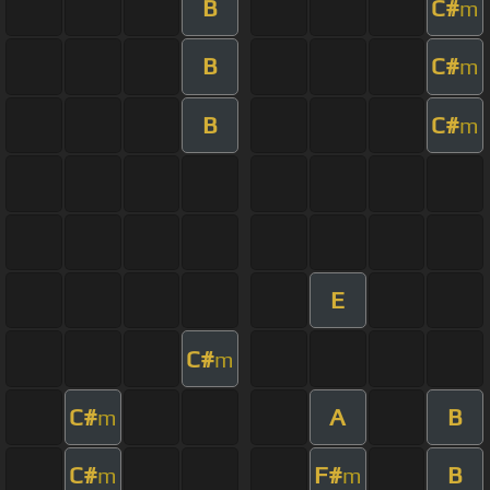
B
C#
m
B
C#
m
B
C#
m
E
C#
m
C#
A
B
m
C#
F#
B
m
m