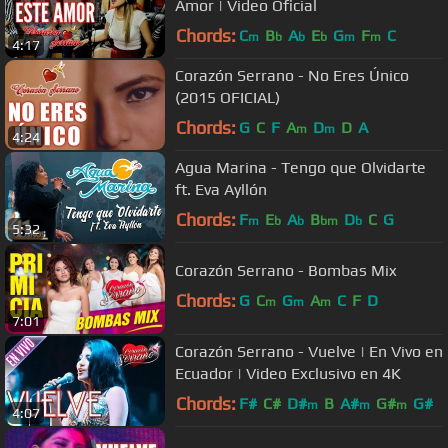
Amor | Video Oficial
Chords:
C
B
A
E
G
F
C
m
b
b
b
m
m
4:17
Corazón Serrano - No Eres Único
(2015 OFICIAL)
Chords:
G
C
F
A
D
D
A
m
m
4:24
Agua Marina - Tengo que Olvidarte
ft. Eva Ayllón
Chords:
F
E
A
B
D
C
G
m
b
b
bm
b
5:32
Corazón Serrano - Bombas Mix
Chords:
G
C
G
A
C
F
D
m
m
m
7:01
Corazón Serrano - Vuelve | En Vivo en
Ecuador | Video Exclusivo en 4K
Chords:
F#
C#
D#
B
A#
G#
G#
m
m
m
4:07