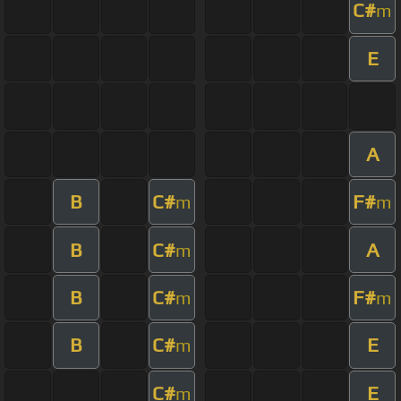
C#
m
E
A
B
C#
F#
m
m
B
C#
A
m
B
C#
F#
m
m
B
C#
E
m
C#
E
m