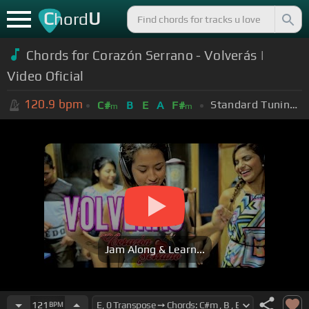
C
U
hord
Chords for Corazón Serrano - Volverás |
Video Oficial
120.9
bpm
Standard Tuning (EADGBE)
C#
B
E
A
F#
m
m
Jam Along & Learn...
121
BPM