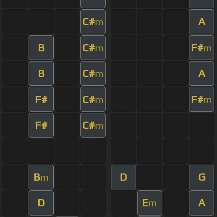
C#
A
m
B
C#
F#
m
m
B
C#
A
m
F#
C#
F#
m
m
F#
C#
m
B
D
G
m
D
E
A
m