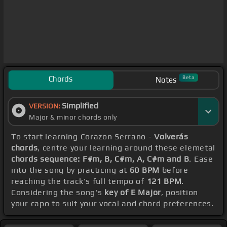
Chords
Beta
Notes
Simplified
VERSION:
Major & minor chords only
To start learning Corazon Serrano -
Volverás
chords
, centre your learning around these elemetal
chords sequence: F#m, B, C#m, A, C#m and B
. Ease
into the song by practicing at
60 BPM
before
reaching the track's full tempo of
121 BPM
.
Considering the song's
key of E Major
, position
your capo to suit your vocal and chord preferences.