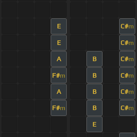
E
C#
m
E
C#
m
A
B
C#
m
F#
B
C#
m
m
A
B
C#
m
F#
B
C#
m
m
E