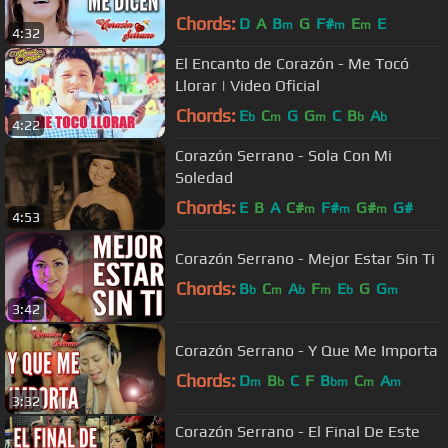
Chords:
D
A
B
G
F#
E
E
m
m
m
4:32
El Encanto de Corazón - Me Tocó
Llorar | Video Oficial
Chords:
E
C
G
G
C
B
A
b
m
m
b
b
4:22
Corazón Serrano - Sola Con Mi
Soledad
Chords:
E
B
A
C#
F#
G#
G#
m
m
m
4:53
Corazón Serrano - Mejor Estar Sin Ti
Chords:
B
C
A
F
E
G
G
b
m
b
m
b
m
3:42
Corazón Serrano - Y Que Me Importa
Chords:
D
B
C
F
B
C
A
m
b
bm
m
m
3:32
Corazón Serrano - El Final De Este