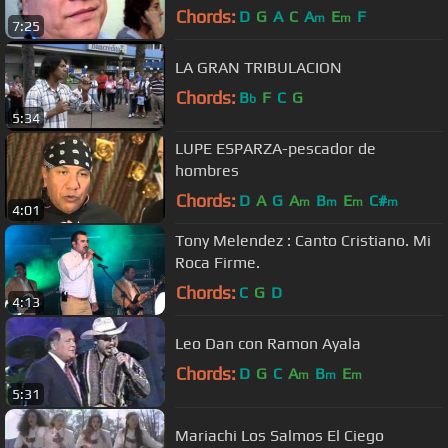
Chords:
D
G
A
C
A
E
F
m
m
7:25
LA GRAN TRIBULACION
Chords:
B
F
C
G
b
5:34
LUPE ESPARZA-pescador de
hombres
Chords:
D
A
G
A
B
E
C#
m
m
m
m
4:01
Tony Melendez : Canto Cristiano. Mi
Roca Firme.
Chords:
C
G
D
4:13
Leo Dan con Ramon Ayala
Chords:
D
G
C
A
B
E
m
m
m
5:31
Mariachi Los Salmos El Ciego