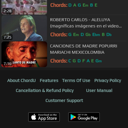
Chords:
D
A
G
E
B
E
m
2:28
ROBERTO CARLOS - ALELUYA
(magníficas imágenes en el video
2013) - HD
Chords:
G
E
D
G
E
B
D
m
b
bm
b
7:25
CANCIONES DE MADRE POPURRI
MARIACHI MEXICOLOMBIA
Chords:
C
G
D
F
A
E
G
m
7:16
About ChordU
Features
Terms Of Use
Privacy Policy
Cancellation & Refund Policy
User Manual
Customer Support