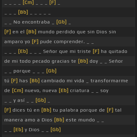
_ _ _ _
[Cm]
_ _ _
[F]
_
_ _ _
[Bb]
_ _ _ _ _
_ _ No encontraba _
[Gb]
_
[F]
en el
[Bb]
mundo perdido que sin Dios sin
amparo yo
[F]
pude comprender. _ _
_ _ _
[Eb]
_ _ _ Señor que mi triste
[F]
ha quitado
de mi todo pecado gracias te
[Bb]
doy _ _ Señor
_ _ porque _ _ _
[Gb]
tú
[F]
has
[Bb]
cambiado mi vida _ transformarme
de
[Cm]
nuevo, nueva
[Eb]
criatura _ _ soy
_ _ y así _ _
[Gb]
_
[F]
dices tú en
[Bb]
tu palabra porque de
[F]
tal
manera amo a Dios
[Bb]
este mundo _ _
_ _
[Eb]
y Dios _ _
[Gb]