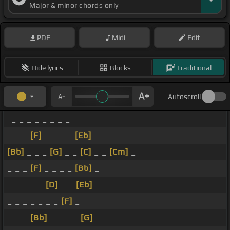
Major & minor chords only
PDF
Midi
Edit
Hide lyrics
Blocks
Traditional
Autoscroll
_ _ _ _ _ _ _ _
_ _ _
[F]
_ _ _ _
[Eb]
_
[Bb]
_ _ _
[G]
_ _
[C]
_ _
[Cm]
_
_ _ _
[F]
_ _ _ _
[Bb]
_
_ _ _ _ _
[D]
_ _
[Eb]
_
_ _ _ _ _ _ _
[F]
_
_ _ _
[Bb]
_ _ _ _
[G]
_