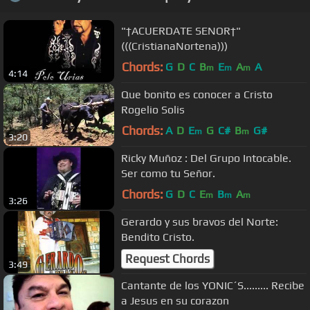
"†ACUERDATE SENOR†"
(((CristianaNortena)))
Chords:
G
D
C
B
E
A
A
m
m
m
4:14
Que bonito es conocer a Cristo
Rogelio Solis
Chords:
A
D
E
G
C#
B
G#
m
m
3:20
Ricky Muñoz : Del Grupo Intocable.
Ser como tu Señor.
Chords:
G
D
C
E
B
A
m
m
m
3:26
Gerardo y sus bravos del Norte:
Bendito Cristo.
Request Chords
3:49
Cantante de los YONIC´S......... Recibe
a Jesus en su corazon