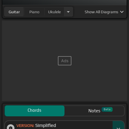
Guitar
Piano
Ukulele
Show
All Diagrams
Chords
Beta
Notes
Simplified
VERSION: