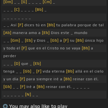
[Dm]
_ _
[G]
_ _ _ _
[Cm]
_
_ _ _
[C]
_ _ _ _
[Bb]
_
_ _ _ _ _ _ _ _
_ _ Así
[F]
dices tú en
[Bb]
tu palabra porque de tal
[Ab]
manera amo a
[Eb]
Dios este _ mundo
_ _
[Gm]
_
[Eb]
y Dios _
[Gb]
a
[F]
su
[Bb]
único hijo
y todo el
[F]
que en el Cristo no se vaya
[Bb]
a
perder
_ _ _
[D]
que _
[Eb]
tenga _ _
[Gb]
_
[F]
vida eterna
[Bb]
allá en el cielo
y un día
[F]
para siempre iré a
[Bb]
reinar con él.
[Gb]
_ _
[F]
Iré a
[Bb]
reinar con él. _ _ _ _ _
_ _ _ _ _ _
[N]
_ _
You may also like to play