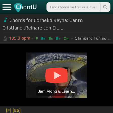
C
U
hord
Chords for Cornelio Reyna: Canto
Cristiano..Reinare con El.....
109.9
bpm
Standard Tuning (EADGBE)
F
B
E
G
C
b
b
b
m
Jam Along & Learn...
[F]
[Eb]