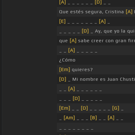
[A]
_ _ _ _ _ _
[D]
_ _
Que estés segura, Cristina
[A]
[E]
_ _ _ _ _ _ _
[A]
_
_ _ _ _ _
[D]
_ Ay, que yo la qu
que
[A]
sabe creer con gran fi
_ _
[A]
_ _ _ _ _
¿Cómo
[Em]
quieres?
[D]
_ Mi nombre es Juan Chustil
_ _
[A]
_ _ _ _ _ _
_ _ _
[D]
_ _ _ _ _
[Em]
_ _
[D]
_ _ _ _ _
[G]
_
_
[Am]
_ _ _
[B]
_ _
[A]
_ _
_ _ _ _ _ _ _ _