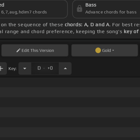
ed
Bass
s 6,7,aug,hdim7 chords
Advance chords for bass
s on the sequence of these
chords: A, D and A
. For best r
cal range and chord preference, keeping the song's
key of
Edit
This Version
Gold
.
D
+0
Key: