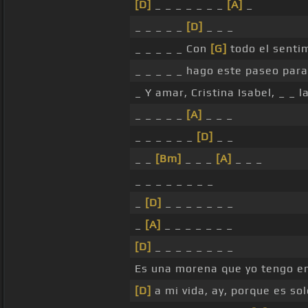
[D]
_ _ _ _ _ _ _
[A]
_
_ _ _ _ _
[D]
_ _ _
_ _ _ _ _ Con
[G]
todo el senti
_ _ _ _ _ hago este paseo pa
_ Y amar, Cristina Isabel, _ _ 
_ _ _ _ _
[A]
_ _ _
_ _ _ _ _ _
[D]
_ _
_ _
[Bm]
_ _ _
[A]
_ _ _
_ _ _ _ _ _ _ _
_
[D]
_ _ _ _ _ _ _
_
[A]
_ _ _ _ _ _ _
[D]
_ _ _ _ _ _ _ _
Es una morena que yo tengo e
[D]
a mi vida, ay, porque es sol