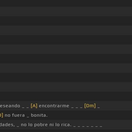
eseando _ _
[A]
encontrarme _ _ _
[Dm]
_
D]
no fuera _ bonita.
ades, _ no lo pobre ni lo rica. _ _ _ _ _ _ _