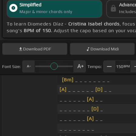
Simplified
Advanc
Major & minor chords only
Include
To learn Diomedes Díaz -
Cristina Isabel chords
, focu
song's
BPM of 150
. Adjust the capo based on your vo
Download
PDF
Download
Midi
Font Size:
Tempo:
150
BPM
[Bm]
_ _ _ _ _ _ _ _
[A]
_ _ _ _ _ _
[D]
_ _
_ _ _ _ _ _
[A]
_ _
_ _ _ _ _ _ _
[D]
_
_ _ _ _ _ _
[A]
_ _
_ _ _ _ _ _ _ _