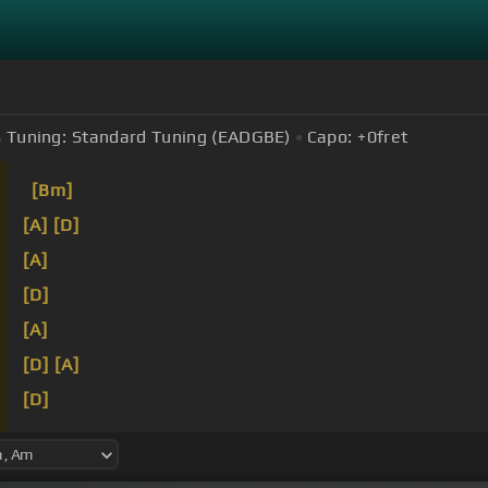
Tuning:
Standard Tuning (EADGBE)
Capo:
+0
fret
[Bm]
[A]
[D]
[A]
[D]
[A]
[D]
[A]
[D]
Con
[G]
todo el sentimiento que identifica
[D]
mis
[A