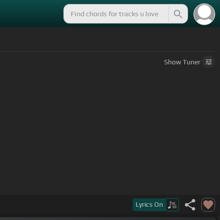
Show
Tuner
]
canciones,
Lyrics
On