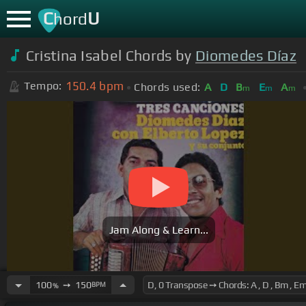
C
U
hord
Cristina Isabel Chords by
Diomedes Díaz
150.4
bpm
Tempo:
Chords used:
A
D
B
E
A
m
m
m
Jam Along & Learn...
100
➙
150
BPM
%