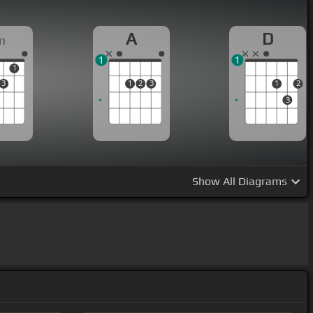
A
D
m
1
1
1
3
1
2
3
1
2
3
Show
All Diagrams