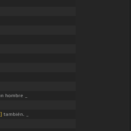
 un hombre _
]
también. _