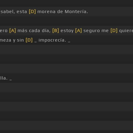
Isabel, esta
[D]
morena de Montería.
iero
[A]
más cada día,
[B]
estoy
[A]
seguro me
[D]
quier
rmeza y sin
[D]
_ impocrecía. _
la. _