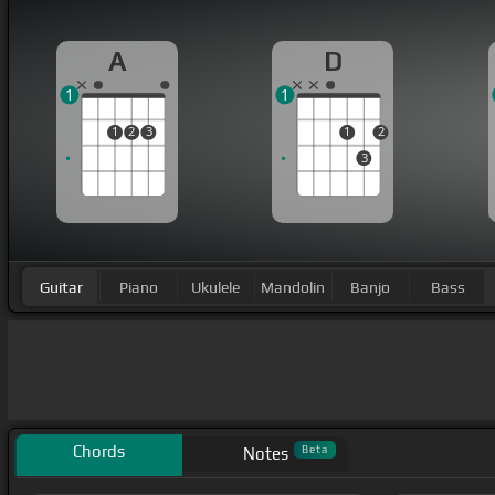
A
D
1
1
1
2
3
1
2
3
Guitar
Piano
Ukulele
Mandolin
Banjo
Bass
Chords
Beta
Notes