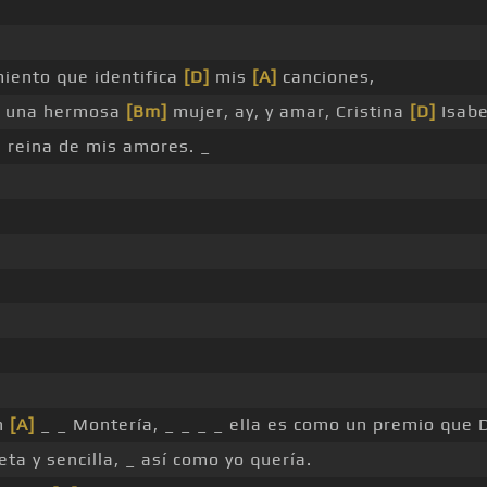
miento que identifica
[D]
mis
[A]
canciones,
ra una hermosa
[Bm]
mujer, ay, y amar, Cristina
[D]
Isabe
la reina de mis amores. _
n
[A]
_ _ Montería, _ _ _ _ ella es como un premio que 
eta y sencilla, _ así como yo quería.