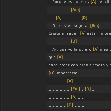
_ Porque es soleta y
[A]
sencill
_ _ _ _ _ _
[Am]
_
_ _
[A]
_ _ _ _ _
[D]
_
_ Que estés segura,
[Em]
Cristina Isabel,
[A]
esta _ mor
_ _ _ _ _ _
[D]
_ _
_ Ay, que yo la quiero
[A]
más c
que
[A]
sabe creer con gran firmeza y 
[D]
impocrecía.
_ _ _ _ _
[A]
_
_ _ _ _ _ _
[Em]
_
[D]
_
_ _ _ _ _ _
[A]
_ _
_ _ _ _ _
[D]
_ _ _