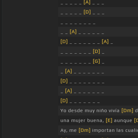
_ _ _ _ _
[A]
_ _ _
_ _ _ _ _
[D]
_ _ _
_ _ _ _ _ _ _ _
_ _
[A]
_ _ _ _ _ _
[D]
_ _ _ _ _ _ _
[A]
_
_ _ _ _ _ _ _
[D]
_
_ _ _ _ _ _ _
[G]
_
_
[A]
_ _ _ _ _ _ _
[D]
_ _ _ _ _ _ _ _
_
[A]
_ _ _ _ _ _ _
[D]
_ _ _ _ _ _ _
Yo desde muy niño vivía
[Dm]
d
una mujer buena,
[E]
aunque
[
Ay, me
[Dm]
importan las cualid