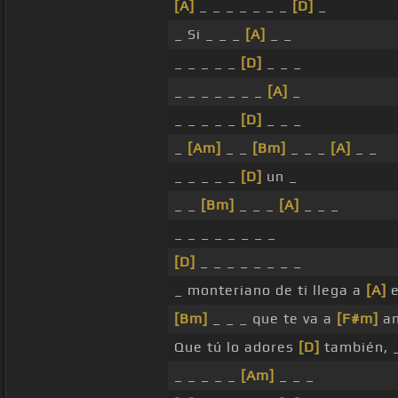
[A]
_ _ _ _ _ _ _
[D]
_
_ Si _ _ _
[A]
_ _
_ _ _ _ _
[D]
_ _ _
_ _ _ _ _ _ _
[A]
_
_ _ _ _ _
[D]
_ _ _
_
[Am]
_ _
[Bm]
_ _ _
[A]
_ _
_ _ _ _ _
[D]
un _
_ _
[Bm]
_ _ _
[A]
_ _ _
_ _ _ _ _ _ _ _
[D]
_ _ _ _ _ _ _ _
_ monteriano de ti llega a
[A]
e
[Bm]
_ _ _ que te va a
[F#m]
am
Que tú lo adores
[D]
también, 
_ _ _ _ _
[Am]
_ _ _