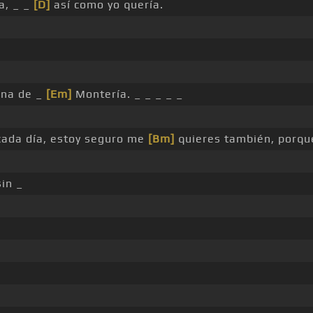
a, _ _
[D]
así como yo quería.
ena de _
[Em]
Montería. _ _ _ _ _
ada día, estoy seguro me
[Bm]
quieres también, porqu
sin _