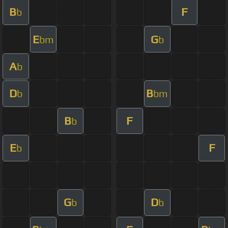
B
F
b
E
G
bm
b
A
b
D
B
b
bm
B
F
b
E
F
b
G
D
b
b