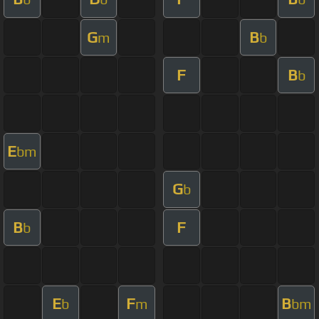
G
B
m
b
F
B
b
E
bm
G
b
B
F
b
E
F
B
b
m
bm