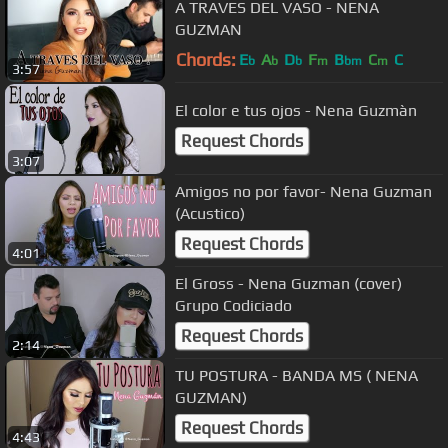
A TRAVES DEL VASO - NENA
GUZMAN
Chords:
E
A
D
F
B
C
C
b
b
b
m
bm
m
3:57
El color e tus ojos - Nena Guzmàn
Request Chords
3:07
Amigos no por favor- Nena Guzman
(Acustico)
Request Chords
4:01
El Gross - Nena Guzman (cover)
Grupo Codiciado
Request Chords
2:14
TU POSTURA - BANDA MS ( NENA
GUZMAN)
Request Chords
4:43