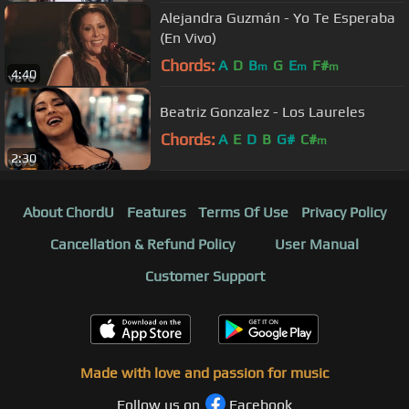
Alejandra Guzmán - Yo Te Esperaba
(En Vivo)
Chords:
A
D
B
G
E
F#
m
m
m
4:40
Beatriz Gonzalez - Los Laureles
Chords:
A
E
D
B
G#
C#
m
2:30
About ChordU
Features
Terms Of Use
Privacy Policy
Cancellation & Refund Policy
User Manual
Customer Support
Made with love and passion for music
Follow us on
Facebook