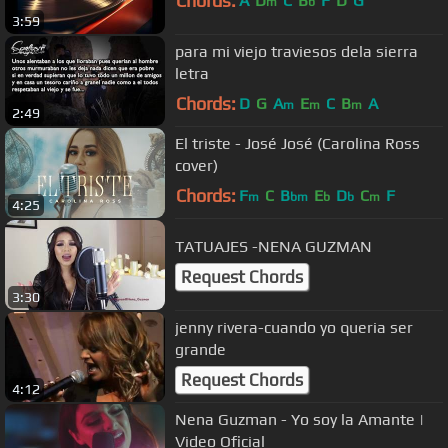
Chords:
A
D
C
B
F
D
G
m
b
3:59
para mi viejo traviesos dela sierra
letra
Chords:
D
G
A
E
C
B
A
m
m
m
2:49
El triste - José José (Carolina Ross
cover)
Chords:
F
C
B
E
D
C
F
m
bm
b
b
m
4:25
TATUAJES -NENA GUZMAN
Request Chords
3:30
jenny rivera-cuando yo queria ser
grande
Request Chords
4:12
Nena Guzman - Yo soy la Amante |
Video Oficial