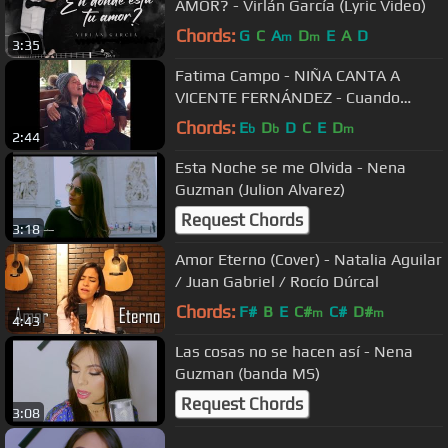
AMOR? - Virlán García (Lyric Video)
Chords:
G
C
A
D
E
A
D
m
m
3:35
Fatima Campo - NIÑA CANTA A
VICENTE FERNÁNDEZ - Cuando
quería ser grande
Chords:
E
D
D
C
E
D
b
b
m
2:44
Esta Noche se me Olvida - Nena
Guzman (Julion Alvarez)
Request Chords
3:18
Amor Eterno (Cover) - Natalia Aguilar
/ Juan Gabriel / Rocío Dúrcal
Chords:
F#
B
E
C#
C#
D#
m
m
4:43
Las cosas no se hacen así - Nena
Guzman (banda MS)
Request Chords
3:08