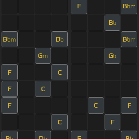
F
B
bm
B
b
B
D
B
bm
b
bm
G
G
m
b
F
C
F
C
F
C
F
C
F
B
D
F
B
b
b
b