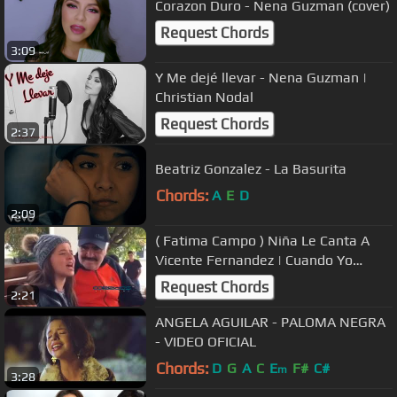
Corazon Duro - Nena Guzman (cover)
Request Chords
3:09
Y Me dejé llevar - Nena Guzman |
Christian Nodal
Request Chords
2:37
Beatriz Gonzalez - La Basurita
Chords:
A
E
D
2:09
( Fatima Campo ) Niña Le Canta A
Vicente Fernandez | Cuando Yo
Queria Ser Grande
Request Chords
2:21
ANGELA AGUILAR - PALOMA NEGRA
- VIDEO OFICIAL
Chords:
D
G
A
C
E
F#
C#
m
3:28