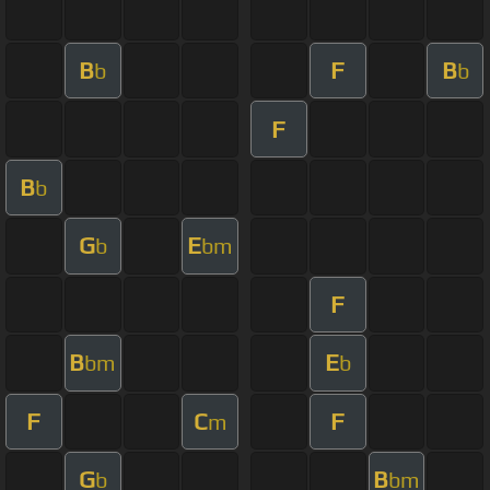
B
F
B
b
b
F
B
b
G
E
b
bm
F
B
E
bm
b
F
C
F
m
G
B
b
bm