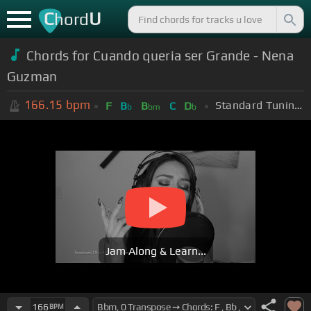
C
U
hord
Chords for Cuando queria ser Grande - Nena
Guzman
166.15
bpm
Standard Tuning (EADGBE)
F
B
B
C
D
b
bm
b
Jam Along & Learn...
166
BPM