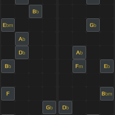
B
b
E
G
bm
b
A
b
D
A
b
b
B
F
E
b
m
b
F
B
bm
G
D
b
b