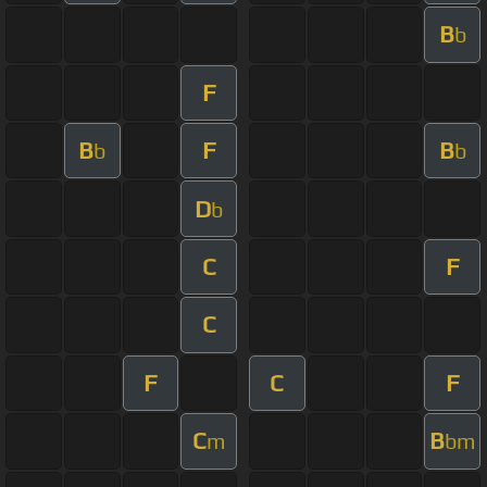
B
b
F
B
F
B
b
b
D
b
C
F
C
F
C
F
C
B
m
bm