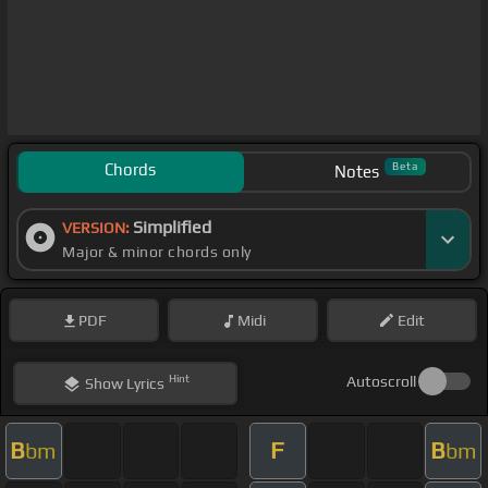
Chords
Beta
Notes
Simplified
VERSION:
Major & minor chords only
PDF
Midi
Edit
Hint
Autoscroll
Show
Lyrics
B
F
B
bm
bm