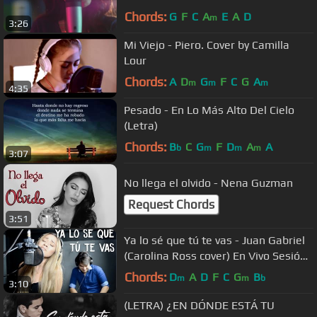
Chords:
G
F
C
A
E
A
D
m
3:26
Mi Viejo - Piero. Cover by Camilla
Lour
Chords:
A
D
G
F
C
G
A
m
m
m
4:35
Pesado - En Lo Más Alto Del Cielo
(Letra)
Chords:
B
C
G
F
D
A
A
b
m
m
m
3:07
No llega el olvido - Nena Guzman
Request Chords
3:51
Ya lo sé que tú te vas - Juan Gabriel
(Carolina Ross cover) En Vivo Sesión
Estudio
Chords:
D
A
D
F
C
G
B
m
m
b
3:10
(LETRA) ¿EN DÓNDE ESTÁ TU