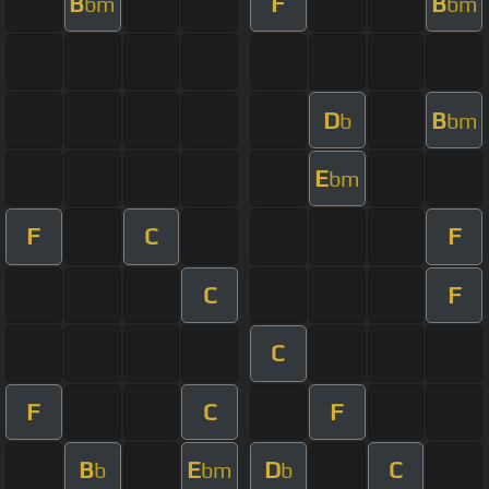
B
F
B
bm
bm
D
B
b
bm
E
bm
F
C
F
C
F
C
F
C
F
B
E
D
C
b
bm
b