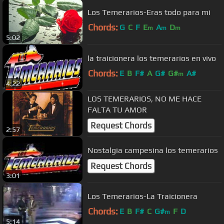
Los Temerarios-Eras todo para mi
Chords:
G
C
F
E
A
D
m
m
m
5:02
la traicionera los temerarios en vivo
Chords:
E
B
F#
A
G#
G#
A#
m
4:22
LOS TEMERARIOS, NO ME HACE
FALTA TU AMOR
Request Chords
2:57
Nostalgia campesina los temerarios
Request Chords
3:01
Los Temerarios-La Traicionera
Chords:
E
B
F#
C
G#
F
D
m
5:14