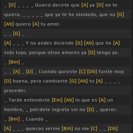
_
[D]
_ _ _ _ Quiero decirte que
[A]
ya
[D]
no te
quiero, _ _ _ _ _ que ya te he olvidado, que no
[G]
[Ab]
quiero
[A]
tu amor.
_ _
[G]
_
[A]
_ _ _ Y no andes diciendo
[G]
[Ab]
que he
[A]
sido tuyo, porque otros amores ya
[D]
tengo yo.
_
[Bm]
_
_ _
[A]
_
[D]
_ Cuando quisiste
[C]
[Db]
fuiste muy
[D]
buena, pero cambiaste
[G]
[Ab]
tu
[A]
_ _ _ _
proceder.
_ Tarde entendiste
[Em]
[Ab]
lo que es
[A]
un
hombre, _ piérdete ingrata sin mi
[D]
_ querer.
_
[Bm]
_ Cuando _
[A]
_ _ _ quieras verme
[Bm]
no me
[C]
_ _
[Db]