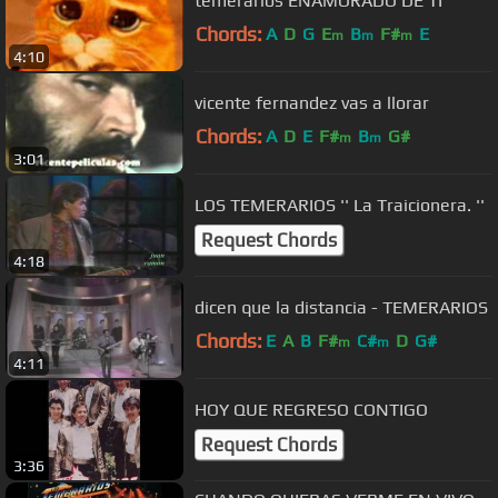
temerarios ENAMORADO DE TI
Chords:
A
D
G
E
B
F#
E
m
m
m
4:10
vicente fernandez vas a llorar
Chords:
A
D
E
F#
B
G#
m
m
3:01
LOS TEMERARIOS '' La Traicionera. ''
Request Chords
4:18
dicen que la distancia - TEMERARIOS
Chords:
E
A
B
F#
C#
D
G#
m
m
4:11
HOY QUE REGRESO CONTIGO
Request Chords
3:36