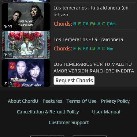
Los temerarios - la traicionera (en
letras)
Chords:
B
E
C#
F#
A
C
C#
m
3:23
Los Temerarios - La Traicionera
Chords:
E
B
F#
C#
A
C
B
m
3:29
LOS TEMERARIOS POR TU MALDITO
AMOR VERSION RANCHERO INEDITA
Request Chords
3:15
About ChordU
Features
Terms Of Use
Privacy Policy
Cancellation & Refund Policy
User Manual
Customer Support