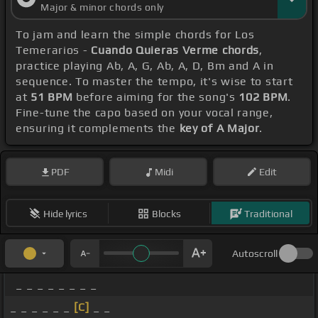
Major & minor chords only
To jam and learn the simple chords for Los
Temerarios -
Cuando Quieras Verme chords
,
practice playing Ab, A, G, Ab, A, D, Bm and A in
sequence. To master the tempo, it's wise to start
at
51 BPM
before aiming for the song's
102 BPM
.
Fine-tune the capo based on your vocal range,
ensuring it complements the
key of A Major
.
PDF
Midi
Edit
Hide lyrics
Blocks
Traditional
Autoscroll
_ _ _ _ _ _ _ _
_ _ _ _ _ _
[C]
_ _