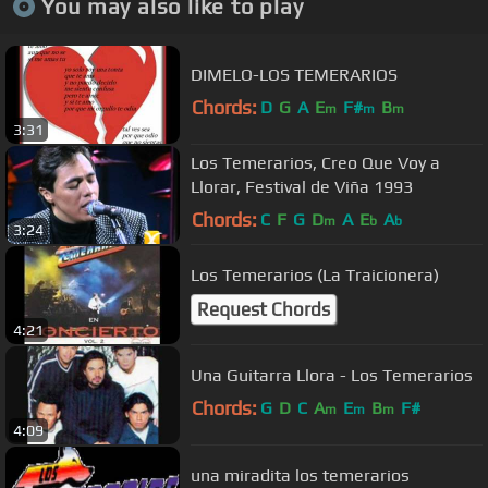
You may also like to play
DIMELO-LOS TEMERARIOS
Chords:
D
G
A
E
F#
B
m
m
m
3:31
Los Temerarios, Creo Que Voy a
Llorar, Festival de Viña 1993
Chords:
C
F
G
D
A
E
A
m
b
b
3:24
Los Temerarios (La Traicionera)
Request Chords
4:21
Una Guitarra Llora - Los Temerarios
Chords:
G
D
C
A
E
B
F#
m
m
m
4:09
una miradita los temerarios