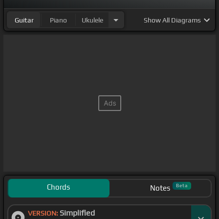
Guitar
Piano
Ukulele
Show
All Diagrams
Chords
Beta
Notes
Simplified
VERSION: