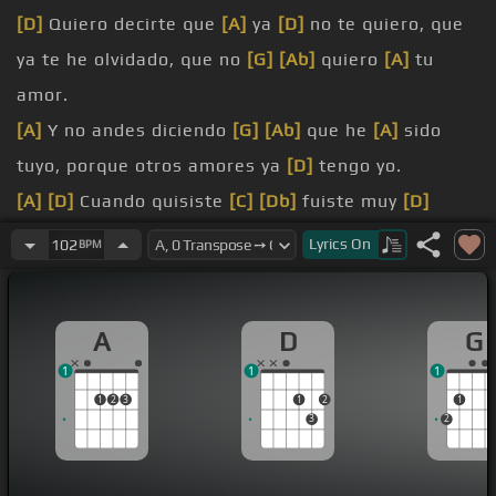
[D]
Quiero decirte que
[A]
ya
[D]
no te quiero, que
ya te he olvidado, que no
[G]
[Ab]
quiero
[A]
tu
amor.
[A]
Y no andes diciendo
[G]
[Ab]
que he
[A]
sido
tuyo, porque otros amores ya
[D]
tengo yo.
[A]
[D]
Cuando quisiste
[C]
[Db]
fuiste muy
[D]
buena, pero cambiaste
[G]
[Ab]
tu
[A]
proceder.
Lyrics
On
102
BPM
Tarde entendiste
[Em]
[Ab]
lo que es
[A]
un
hombre, piérdete ingrata sin mi
[D]
querer.
A
D
G
[A]
quieras verme
[Bm]
no me
[C]
[Db]
[Bm]
1
1
1
busques,
[Gbm]
1
2
3
1
2
1
[Fm]
[A]
porque puede darme mucha
[D]
[C]
[Db]
3
2
pena.
De mirar a la mujer que fue
[G]
mi reina,