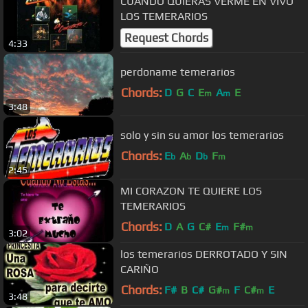
CUANDO QUIERAS VERME EN VIVO
LOS TEMERARIOS
Request Chords
4:33
perdoname temerarios
Chords:
D
G
C
E
A
E
m
m
3:48
solo y sin su amor los temerarios
Chords:
E
A
D
F
b
b
b
m
2:45
MI CORAZON TE QUIERE LOS
TEMERARIOS
Chords:
D
A
G
C#
E
F#
m
m
3:02
los temerarios DERROTADO Y SIN
CARIÑO
Chords:
F#
B
C#
G#
F
C#
E
m
m
3:48