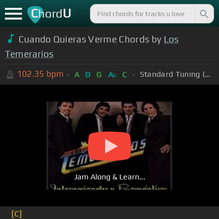
C
U
hord
Cuando Quieras Verme Chords by
Los
Temerarios
102.35
bpm
Standard Tuning (EADGBE)
A
D
G
A
C
b
Jam Along & Learn...
[C]