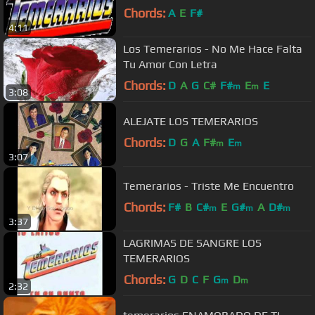
Chords:
A
E
F#
4:11
Los Temerarios - No Me Hace Falta
Tu Amor Con Letra
Chords:
D
A
G
C#
F#
E
E
m
m
3:08
ALEJATE LOS TEMERARIOS
Chords:
D
G
A
F#
E
m
m
3:07
Temerarios - Triste Me Encuentro
Chords:
F#
B
C#
E
G#
A
D#
m
m
m
3:37
LAGRIMAS DE SANGRE LOS
TEMERARIOS
Chords:
G
D
C
F
G
D
m
m
2:32