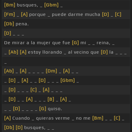
[Bm]
busques, _
[Gbm]
_
[Fm]
_
[A]
porque _ puede darme mucha
[D]
_
[C]
[Db]
pena.
[D]
_ _ _
De mirar a la mujer que fue
[G]
mi _ _ reina, _
_
[Ab]
[A]
estoy llorando _ al vecino que
[D]
la _ _ _
_
[Ab]
_
[A]
_ _ _ _
[Dm]
_
[A]
_ _
_
[D]
_
[A]
_ _
[D]
_ _ _
[Gbm]
_
_
[D]
_ _ _
[C]
_
[A]
_ _ _
_
[D]
_ _
[A]
_ _ _
[B]
_
[A]
_
_ _
[D]
_ _ _ _
[G]
quiso.
[A]
Cuando _ quieras verme _ no me
[Bm]
_ _
[C]
_
[Db]
[D]
busques, _ _