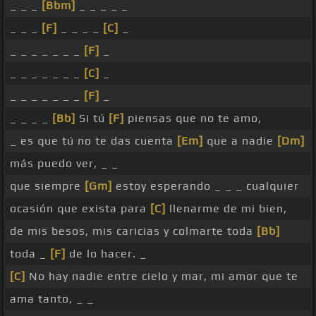
_ _ _
[Bbm]
_ _ _ _ _
_ _ _
[F]
_ _ _ _
[C]
_
_ _ _ _ _ _ _
[F]
_
_ _ _ _ _ _ _
[C]
_
_ _ _ _ _ _ _
[F]
_
_ _ _ _
[Bb]
Si tú
[F]
piensas que no te amo,
_ es que tú no te das cuenta
[Em]
que a nadie
[Dm]
más puedo ver, _ _
que siempre
[Gm]
estoy esperando _ _ _ cualquier
ocasión que exista para
[C]
llenarme de mi bien,
de mis besos, mis caricias y colmarte toda
[Bb]
toda _
[F]
de lo hacer. _
[C]
No hay nadie entre cielo y mar, mi amor que te
ama tanto, _ _