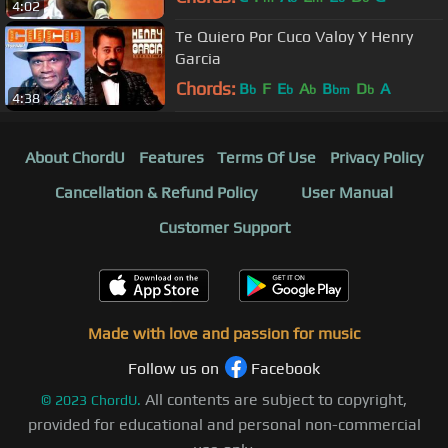
4:02
Te Quiero Por Cuco Valoy Y Henry
Garcia
Chords:
B
F
E
A
B
D
A
b
b
b
bm
b
4:38
About ChordU
Features
Terms Of Use
Privacy Policy
Cancellation & Refund Policy
User Manual
Customer Support
Made with love and passion for music
Follow us on
Facebook
All contents are subject to copyright,
©
2023
ChordU.
provided for educational and personal non-commercial