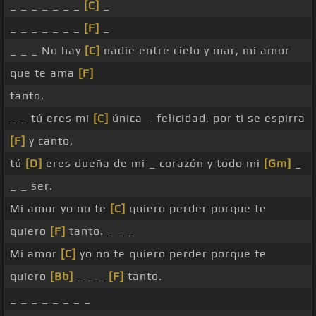
_ _ _ _ _ _ _
[C]
_
_ _ _ _ _ _ _
[F]
_
_ _ _ No hay
[C]
nadie entre cielo y mar, mi amor
que te ama
[F]
tanto,
_ _ tú eres mi
[C]
única _ felicidad, por ti se espirra
[F]
y canto,
tú
[D]
eres dueña de mi _ corazón y todo mi
[Gm]
_
_ _ ser.
Mi amor yo no te
[C]
quiero perder porque te
quiero
[F]
tanto. _ _ _
Mi amor
[C]
yo no te quiero perder porque te
quiero
[Bb]
_ _ _
[F]
tanto.
_ _ _ _ _ _ _ _