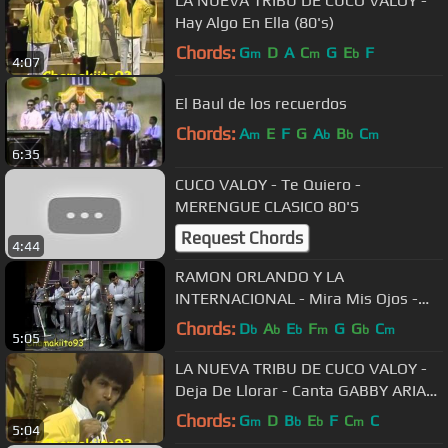
LA NUEVA TRIBU DE CUCO VALOY -
Hay Algo En Ella (80's)
Chords:
G
D
A
C
G
E
F
m
m
b
4:07
El Baul de los recuerdos
Chords:
A
E
F
G
A
B
C
m
b
b
m
6:35
CUCO VALOY - Te Quiero -
MERENGUE CLASICO 80'S
Request Chords
4:44
RAMON ORLANDO Y LA
INTERNACIONAL - Mira Mis Ojos -
Canta FENIX ORTIZ (80's)
Chords:
D
A
E
F
G
G
C
b
b
b
m
b
m
5:05
LA NUEVA TRIBU DE CUCO VALOY -
Deja De Llorar - Canta GABBY ARIAS
(80's)
Chords:
G
D
B
E
F
C
C
m
b
b
m
5:04