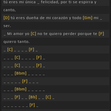
tú eres mi única _ felicidad, por ti se espirra y
canto,
[D]
tú eres dueña de mi corazón y todo
[Gm]
mi _
ser.
_ Mi amor yo
[C]
no te quiero perder porque te
[F]
quiero tanto.
_
[C]
_ _ _ _
[F]
_
_ _ _
[C]
_ _ _ _
[F]
_
_ _ _
[C]
_ _ _ _
[F]
_
_ _ _
[Bbm]
_ _ _ _ _
_ _ _ _ _
[F]
_ _ _
_ _ _
[Bbm]
_ _ _ _ _
_ _ _
[F]
_ _
[Bb]
_ _
[C]
_
_ _ _ _ _ _ _
[F]
_