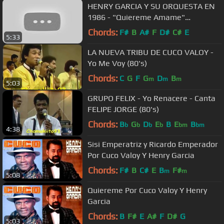
HENRY GARCIA Y SU ORQUESTA EN
1986 - "Quiereme Amame"
"Michaeren"
Chords:
F#
B
A#
F
D#
C#
E
5:33
LA NUEVA TRIBU DE CUCO VALOY -
Yo Me Voy (80's)
Chords:
C
G
F
G
D
B
m
m
m
5:03
GRUPO FELIX - Yo Renacere - Canta
FELIPE JORGE (80's)
Chords:
B
G
D
E
B
E
B
b
b
b
b
bm
bm
4:38
Sisi Emperatriz y Ricardo Emperador
Por Cuco Valoy Y Henry Garcia
Chords:
F#
B
C#
E
B
F#
m
m
5:08
Quiereme Por Cuco Valoy Y Henry
Garcia
Chords:
B
F#
E
A#
F
D#
G
5:03