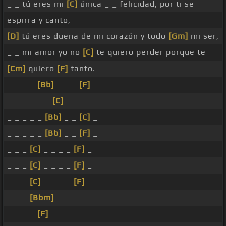
_ _ tú eres mi
[C]
única _ _ felicidad, por ti se
espirra y canto,
[D]
tú eres dueña de mi corazón y todo
[Gm]
mi ser,
_ _ mi amor yo no
[C]
te quiero perder porque te
[Cm]
quiero
[F]
tanto.
_ _ _ _
[Bb]
_ _ _
[F]
_
_ _ _ _ _ _
[C]
_ _
_ _ _ _ _
[Bb]
_ _
[C]
_
_ _ _ _ _
[Bb]
_ _
[F]
_
_ _ _
[C]
_ _ _ _
[F]
_
_ _ _
[C]
_ _ _ _
[F]
_
_ _ _
[C]
_ _ _ _
[F]
_
_ _ _
[Bbm]
_ _ _ _ _
_ _ _ _
[F]
_ _ _ _