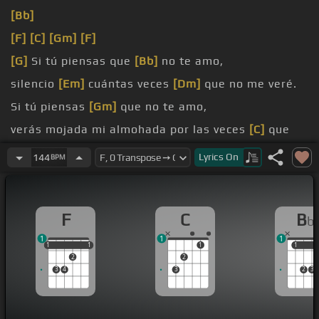
[Bb]
[F]
[C]
[Gm]
[F]
[G]
Si tú piensas que
[Bb]
no te amo,
silencio
[Em]
cuántas veces
[Dm]
que no me veré.
Si tú piensas
[Gm]
que no te amo,
verás mojada mi almohada por las veces
[C]
que
lloré,
Lyrics
On
144
BPM
amor jamás
[F]
volveré a tener.
F
C
B
b
1
1
1
1
1
1
1
1
1
1
1
2
2
3
4
3
2
3