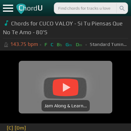
C
U
hord
Chords for CUCO VALOY - Si Tu Piensas Que
No Te Amo - 80'S
143.75
bpm
Standard Tuning (EADGBE)
F
C
B
G
D
b
m
m
Jam Along & Learn...
[C]
[Dm]