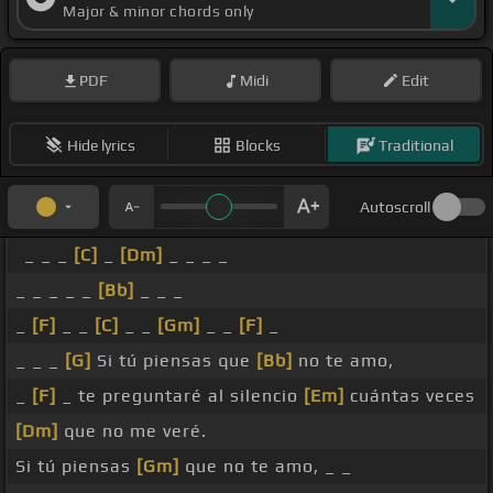
Major & minor chords only
PDF
Midi
Edit
Hide lyrics
Blocks
Traditional
Autoscroll
_ _ _
[C]
_
[Dm]
_ _ _ _
_ _ _ _ _
[Bb]
_ _ _
_
[F]
_ _
[C]
_ _
[Gm]
_ _
[F]
_
_ _ _
[G]
Si tú piensas que
[Bb]
no te amo,
_
[F]
_ te preguntaré al silencio
[Em]
cuántas veces
[Dm]
que no me veré.
Si tú piensas
[Gm]
que no te amo, _ _