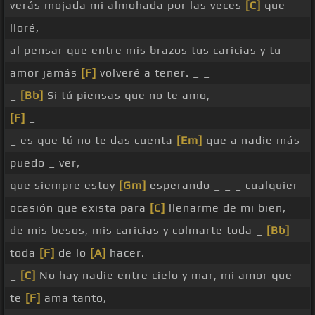
verás mojada mi almohada por las veces
[C]
que
lloré,
al pensar que entre mis brazos tus caricias y tu
amor jamás
[F]
volveré a tener. _ _
_
[Bb]
Si tú piensas que no te amo,
[F]
_
_ es que tú no te das cuenta
[Em]
que a nadie más
puedo _ ver,
que siempre estoy
[Gm]
esperando _ _ _ cualquier
ocasión que exista para
[C]
llenarme de mi bien,
de mis besos, mis caricias y colmarte toda _
[Bb]
toda
[F]
de lo
[A]
hacer.
_
[C]
No hay nadie entre cielo y mar, mi amor que
te
[F]
ama tanto,