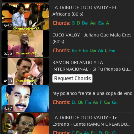
LA TRIBU DE CUCO VALOY - El
Africano (80's)
Chords:
G
D
D
A
E
A
m
m
m
5:57
CUCO VALOY - Juliana Que Mala Eres
(80's)
Chords:
B
F
E
D
A
C
F
b
b
m
b
m
5:56
RAMON ORLANDO Y LA
INTERNACIONAL - Si Tu Piensas Que
No Te Amo (80's)
Request Chords
4:33
ray polanco frente a una copa de vino
Chords:
E
B
F
A
F
C
G
b
b
m
b
m
m
4:37
LA TRIBU DE CUCO VALOY - Te
Extraño - Canta RAMON ORLANDO
(80's)
Chords:
C
F
A
E
E
D
G
m
b
m
b
b