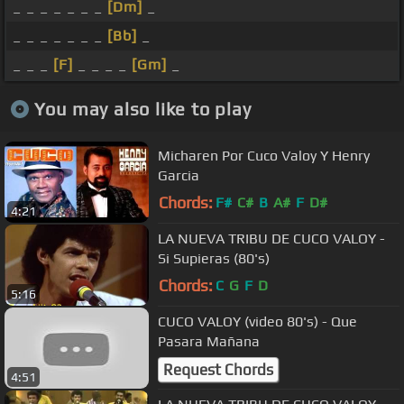
_ _ _ _ _ _ _
[Dm]
_
_ _ _ _ _ _ _
[Bb]
_
_ _ _
[F]
_ _ _ _
[Gm]
_
You may also like to play
Micharen Por Cuco Valoy Y Henry
Garcia
Chords:
F#
C#
B
A#
F
D#
4:21
LA NUEVA TRIBU DE CUCO VALOY -
Si Supieras (80's)
Chords:
C
G
F
D
5:16
CUCO VALOY (video 80's) - Que
Pasara Mañana
Request Chords
4:51