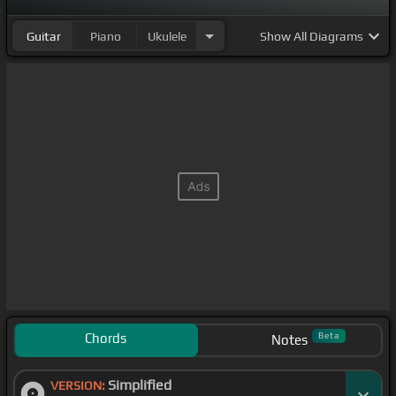
Guitar
Piano
Ukulele
Show
All Diagrams
Chords
Beta
Notes
Simplified
VERSION: