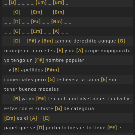
_
[D]
_ _ _ _
[Em]
_
[Bm]
_
_ _
[G]
_ _
[Em]
_ _
[Bm]
_ _
_ _
[D]
_ _
[F#]
_ _
[Bm]
_ _
_ _
[G]
_ _
[Em]
_ _
[A]
_ _
_ _
[D]
_
[F#]
y
[Bm]
camine derechito aunque
[G]
maneje un mercedes
[E]
y no
[A]
ocupe empujoncito
yo tengo un
[F#]
nombre popular
_ y
[B]
apellidos
[F#m]
comerciales pero
[G]
te lleve a la cama
[E]
sin
tener buenos modales
_ _
[B]
ya no
[F#]
te cuadra mi nivel no es tu nivel y
estás con él subiste
[G]
de categoría
[Em]
es el
[A]
_
[E]
papel que se
[D]
perfecto inesperto tiene
[F#]
el