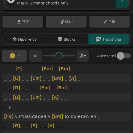
Major & minor chords only
PDF
Midi
Edit
Hide lyrics
Blocks
Traditional
Autoscroll
_ _
[D]
_ _ _ _
[Em]
_
[Bm]
_
_ _
[G]
_ _
[Em]
_ _
[Bm]
_
[A]
_
_ _
[D]
_ _ _ _
[Em]
_
[Bm]
_
_ _
[D]
_ _
[Em]
_ _
[A]
_ _
_ y
[F#]
virtualidades y
[Bm]
lo quieran en _
_ _
[G]
_ _
[E]
_ _
[A]
_ _