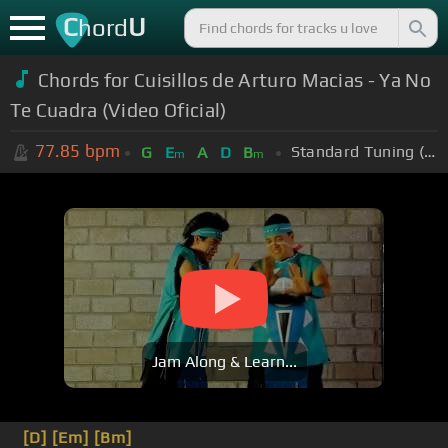
C
U
hord
Chords for
Cuisillos de Arturo Macias - Ya No
Te Cuadra (Video Oficial)
77.85
bpm
Standard Tuning (EADGBE)
G
E
A
D
B
m
m
Jam Along & Learn...
[D]
[Em]
[Bm]