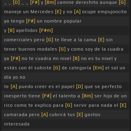
_ _
[D]
_ _
[F#]
y
[Bm]
camine derechito aunque
[G]
maneje un Mercedes
[E]
y no
[A]
ocupe empujoncito
yo tengo
[F#]
un nombre popular
y
[B]
apellidos
[F#m]
comerciales pero
[G]
te lleve a la cama
[E]
sin
tener buenos modales
[G]
y como soy de la cuadra
ya
[F#]
no te cuadra mi nivel
[B]
no es tu nivel y
estás con él subiste
[G]
de categoría
[Em]
el sol un
día yo no
te
[A]
puedo creer es el papel
[D]
que se perfecto
inesperto tiene
[F#]
el talento a
[Bm]
ser hijo de un
rico como te explico para
[G]
servir para nada el
[E]
camarada pero
[A]
cubrirá tus
[E]
gastos
interesada