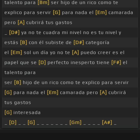
talento para
[Bm]
ser hijo de un rico como te
explico para servir
[G]
para nada el
[Em]
camarada
pero
[A]
cubrirá tus gastos
_
[D#]
ya no te cuadra mi nivel no es tu nivel y
estás
[B]
con él subiste de
[D#]
categoría
el
[Em]
sol un día yo no te
[A]
puedo creer es el
papel que se
[D]
perfecto inesperto tiene
[F#]
el
talento para
ser
[B]
hijo de un rico como te explico para servir
[G]
para nada el
[Em]
camarada pero
[A]
cubrirá
tus gastos
[G]
interesada
_
[D]
_ _
[G]
_ _ _ _ _ _ _
[Gm]
_ _ _ _
[A#]
_