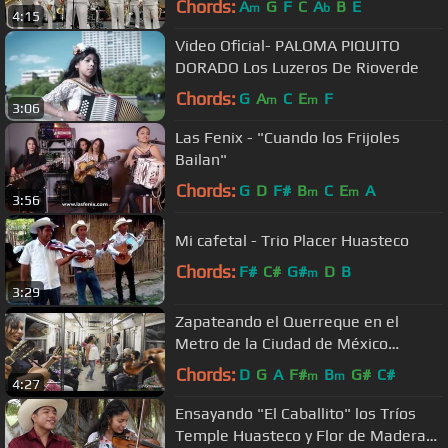
Chords:
A
G
F
C
A
B
E
m
b
4:15
Video Oficial- PALOMA PIQUITO
DORADO Los Luzeros De Rioverde
Chords:
G
A
C
E
F
m
m
3:06
Las Fenix - "Cuando los Frijoles
Bailan"
Chords:
G
D
F#
B
C
E
A
m
m
3:56
Mi cafetal - Trio Placer Huasteco
Chords:
F#
C#
G#
D
B
m
3:29
Zapateando el Querreque en el
Metro de la Ciudad de México
(CDMX) con el Trío 3 en Línea
Chords:
D
G
A
F#
B
G#
C#
m
m
4:27
Ensayando "El Caballito" los Tríos
Temple Huasteco y Flor de Madera