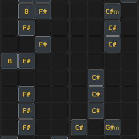
B
F#
C#
m
F#
C#
F#
C#
B
F#
C#
F#
C#
F#
C#
F#
C#
G#
m