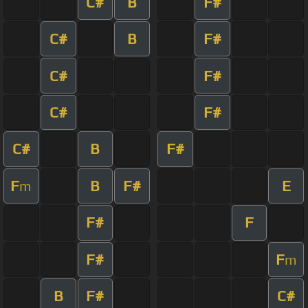
C#
B
F#
C#
B
F#
C#
F#
C#
F#
C#
B
F#
F
B
F#
E
m
F#
F
F#
F
m
B
F#
C#