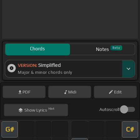
Chords
Beta
Notes
Simplified
VERSION:
Major & minor chords only
PDF
Midi
Edit
Hint
Autoscroll
Show
Lyrics
G#
C#