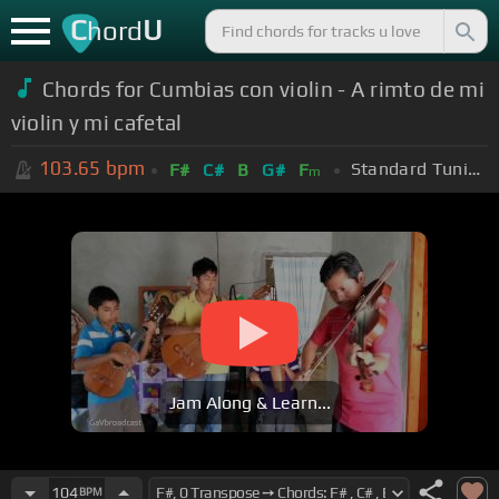
C
U
hord
Chords for Cumbias con violin - A rimto de mi
violin y mi cafetal
103.65
bpm
Standard Tuning (EADGBE)
F#
C#
B
G#
F
m
Jam Along & Learn...
104
BPM