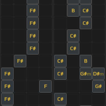
F#
B
C#
F#
C#
F#
C#
F#
C#
F#
C#
B
F#
C#
G#
D#
m
m
F#
F
G#
F#
C#