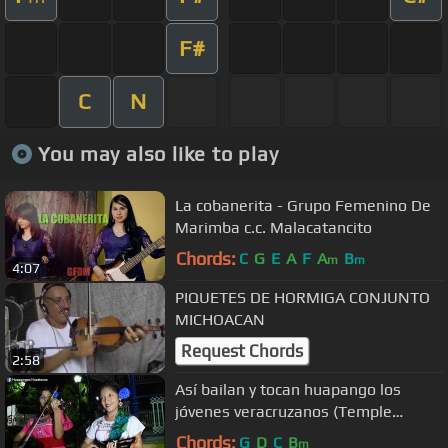
F#
C
N
You may also like to play
La cobanerita - Grupo Femenino De
Marimba c.c. Malacatancito
Chords:
C
G
E
A
F
A
B
m
m
4:07
PIQUETES DE HORMIGA CONJUNTO
MICHOACAN
Request Chords
2:58
Así bailan y tocan huapango los
jóvenes veracruzanos (Temple
Huasteco y Flor de Madera)
Chords:
G
D
C
B
m