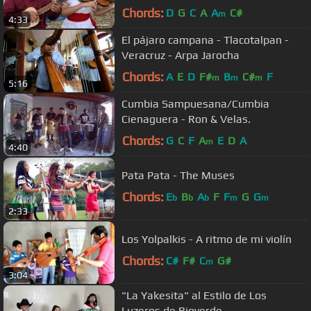
de Tihuatlán, Ver.
Chords:
D
G
C
A
A
C#
m
4:33
El pájaro campana - Tlacotalpan -
Veracruz - Arpa Jarocha
Chords:
A
E
D
F#
B
C#
F
m
m
m
5:16
Cumbia Sampuesana/Cumbia
Cienaguera - Ron & Velas.
Chords:
G
C
F
A
E
D
A
m
4:40
Pata Pata - The Muses
Chords:
E
B
A
F
F
G
G
b
b
b
m
m
2:33
Los Yolpalkis - A ritmo de mi violín
Chords:
C#
F#
C
G#
m
3:04
"La Yakesita" al Estilo de Los
Luzeros de Rioverde