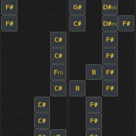
F#
G#
D#
m
F#
C#
D#
F#
m
C#
F#
C#
F#
F
B
F#
m
C#
B
F#
C#
F#
C#
F#