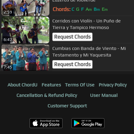
Chords:
C
G
F
A
B
E
m
m
m
2:59
Corridos con Violín - Un Puño de
Tierra y Tampico Hermoso
Request Chords
6:47
Cumbias con Banda de Viento - Mi
Testamento y Mi Yaquesita
Request Chords
7:45
About ChordU
Features
Terms Of Use
Privacy Policy
Cancellation & Refund Policy
User Manual
Customer Support