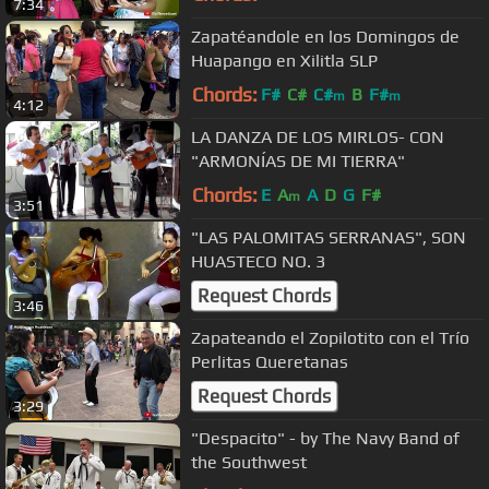
7:34
Zapatéandole en los Domingos de
Huapango en Xilitla SLP
Chords:
F#
C#
C#
B
F#
m
m
4:12
LA DANZA DE LOS MIRLOS- CON
"ARMONÍAS DE MI TIERRA"
Chords:
E
A
A
D
G
F#
m
3:51
"LAS PALOMITAS SERRANAS", SON
HUASTECO NO. 3
Request Chords
3:46
Zapateando el Zopilotito con el Trío
Perlitas Queretanas
Request Chords
3:29
"Despacito" - by The Navy Band of
the Southwest