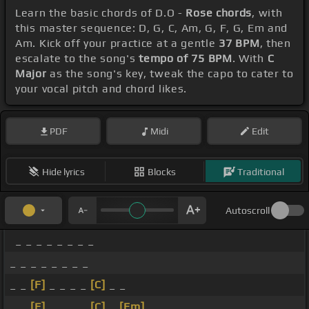
Learn the basic chords of D.O -
Rose chords
, with
this master sequence: D, G, C, Am, G, F, G, Em and
Am. Kick off your practice at a gentle
37 BPM
, then
escalate to the song's
tempo of 75 BPM
. With
C
Major
as the song's key, tweak the capo to cater to
your vocal pitch and chord likes.
PDF
Midi
Edit
Hide lyrics
Blocks
Traditional
Autoscroll
_ _ _ _ _ _ _ _
_ _ _ _ _ _ _ _
_ _
[F]
_ _ _ _
[C]
_ _
_ _
[F]
_ _ _ _
[C]
_
[Em]
_