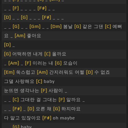
_ _
[F]
_ _ _ _
[F#]
_ _
[D]
_ _
[G]
_ _ _
[F#]
_ _ _
_ _
[G]
_ _
[Gm]
_ _
[Dm]
봄날
[G]
같은 그댄
[C]
예뻐
요 _
[Am]
좋아요
[D]
_
[G]
어떡하면 내게
[C]
올까요
_
[Am]
_
[F]
이러는 내
[G]
모습이
[Em]
쑥스럽고
[Am]
간지러워도 어쩔
[D]
수 없죠
그댈 사랑해요
[C]
baby
눈뜨면 생각나는
[F]
사람이 _
_ _
[C]
그대란 걸 그대는
[F]
알까요 _
_ _
[F#]
_
[D]
모른 채
[G]
하지마요
다 알고 있잖아요
[F#]
oh maybe
_ _
[G]
baby