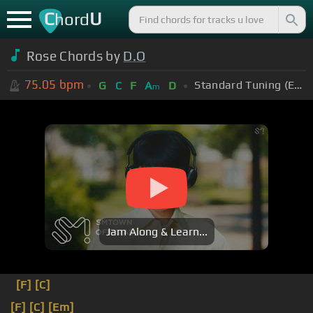
C
U
hord
Rose Chords by
D.O
75.05
bpm
Standard Tuning (EADGBE)
G
C
F
A
D
m
Jam Along & Learn...
[F]
[C]
[F]
[C]
[Em]