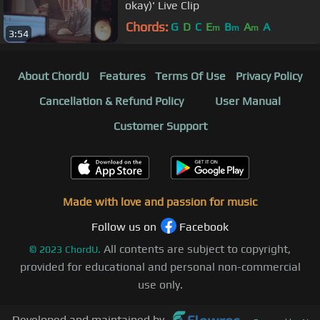
okay)' Live Clip
Chords:
G
D
C
E
B
A
A
m
m
m
3:54
About ChordU
Features
Terms Of Use
Privacy Policy
Cancellation & Refund Policy
User Manual
Customer Support
Made with love and passion for music
Follow us on
Facebook
All contents are subject to copyright,
©
2023
ChordU.
provided for educational and personal non-commercial
use only.
Developed and maintained by