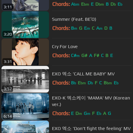
Chords:
A
E
E
D
B
D
E
bm
bm
bm
b
b
3:11
Summer (Feat. BE′O)
Chords:
B
G
E
C
A
D
B
m
m
m
3:20
Cry For Love
Chords:
C#
G#
A
F#
C
B
E
m
3:31
EXO 엑소 'CALL ME BABY' MV
Chords:
B
E
D
F
C
B
E
b
bm
b
bm
b
3:57
EXO-K 엑소케이 'MAMA' MV (Korean
ver.)
Chords:
E
D
G
F
E
A
G
m
m
b
6:14
EXO 엑소 'Don't fight the feeling' MV