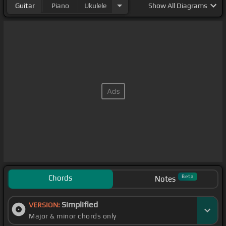
Guitar
Piano
Ukulele
Show
All Diagrams
Chords
Beta
Notes
Simplified
VERSION:
Major & minor chords only