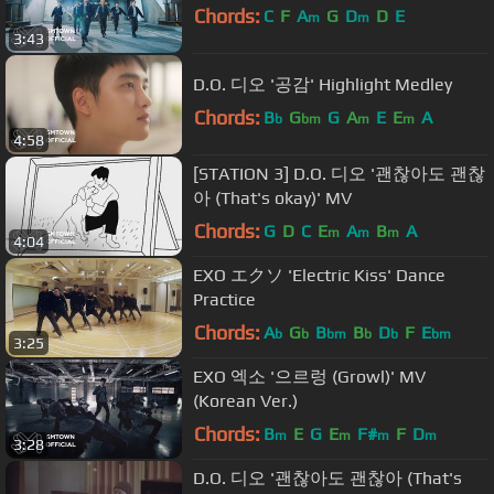
Chords:
C
F
A
G
D
D
E
m
m
3:43
D.O. 디오 '공감' Highlight Medley
Chords:
B
G
G
A
E
E
A
b
bm
m
m
4:58
[STATION 3] D.O. 디오 '괜찮아도 괜찮
아 (That's okay)' MV
Chords:
G
D
C
E
A
B
A
m
m
m
4:04
EXO エクソ 'Electric Kiss' Dance
Practice
Chords:
A
G
B
B
D
F
E
b
b
bm
b
b
bm
3:25
EXO 엑소 '으르렁 (Growl)' MV
(Korean Ver.)
Chords:
B
E
G
E
F#
F
D
m
m
m
m
3:28
D.O. 디오 '괜찮아도 괜찮아 (That's