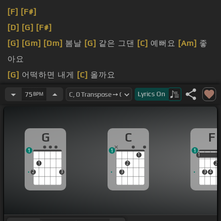
[F]
[F#]
[D]
[G]
[F#]
[G]
[Gm]
[Dm]
봄날
[G]
같은 그댄
[C]
예뻐요
[Am]
좋
아요
[G]
어떡하면 내게
[C]
올까요
[G]
모습이
Lyrics
On
75
BPM
사랑해요
[C]
baby
G
C
F
1
1
1
1
1
1
1
2
2
2
3
3
3
4