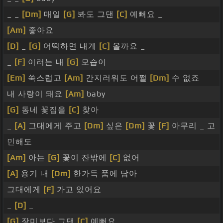
_ _
[Dm]
매일
[G]
봐도 그댄
[C]
예뻐요 _
[Am]
좋아요
[D]
_
[G]
어떡하면 내게
[C]
올까요 _
_
[F]
이러는 내
[G]
모습이
[Em]
쑥스럽고
[Am]
간지러워도 어쩔
[Dm]
수 없죠
내 사랑이 돼요
[Am]
baby
[G]
동네 꽃집을
[C]
찾아
_
[A]
그대에게 주고
[Dm]
싶은
[Dm]
꽃
[F]
아무리 _ 고
민해도
[Am]
아는
[G]
꽃이 잔밖에
[C]
없어
[A]
용기 내
[Dm]
한가득 품에 담아
그대에게
[F]
가고 있어요
_
[D]
_
[G]
장미보다 그댄
[C]
예뻐요