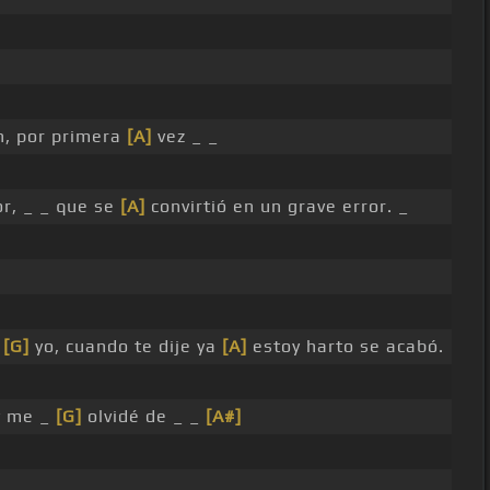
n, por primera
[A]
vez _ _
r, _ _ que se
[A]
convirtió en un grave error. _
e
[G]
yo, cuando te dije ya
[A]
estoy harto se acabó.
y me _
[G]
olvidé de _ _
[A#]