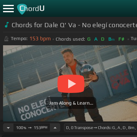
C
U
hord
Chords for Dale Q' Va - No elegí conocerte
153
bpm
Tempo:
Tu
Chords used:
G
A
D
B
F#
m
Jam Along & Learn...
100
➙
153
BPM
%