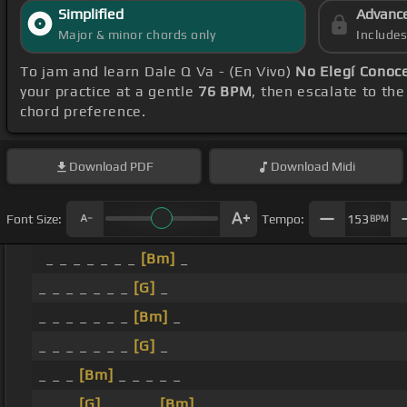
Simplified
Advanc
Major & minor chords only
Include
To jam and learn Dale Q Va - (En Vivo)
No Elegí Conoc
your practice at a gentle
76 BPM
, then escalate to th
chord preference.
Download
PDF
Download
Midi
Font Size:
Tempo:
153
BPM
_ _ _ _ _ _ _
[Bm]
_
_ _ _ _ _ _ _
[G]
_
_ _ _ _ _ _ _
[Bm]
_
_ _ _ _ _ _ _
[G]
_
_ _ _
[Bm]
_ _ _ _ _
_ _ _
[G]
_ _ _ _
[Bm]
_