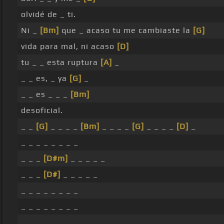
olvidé de _ ti.
Ni _
[Bm]
que _ acaso tu me cambiaste la
[G]
vida para mal, ni acaso
[D]
tu _ _ esta ruptura
[A]
_
_ _ es, _ ya
[G]
_
_ _ es _ _ _
[Bm]
desoficial.
_ _
[G]
_ _ _ _
[Bm]
_ _ _ _
[G]
_ _ _ _
[D]
_
_ _ _ _ _ _ _ _
_ _ _
[D#m]
_ _ _ _ _
_ _ _
[D#]
_ _ _ _ _
_ _ _ _ _ _ _ _
_ _ _ _ _ _ _ _
_ _ _ _ _ _ _ _