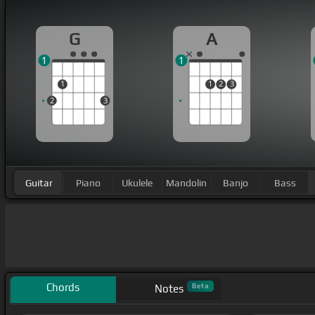
G
A
1
1
1
1
2
3
2
3
Guitar
Piano
Ukulele
Mandolin
Banjo
Bass
Chords
Beta
Notes