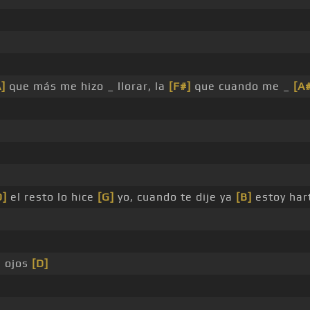
A]
que más me hizo _ llorar, la
[F#]
que cuando me _
[A
D]
el resto lo hice
[G]
yo, cuando te dije ya
[B]
estoy har
s ojos
[D]