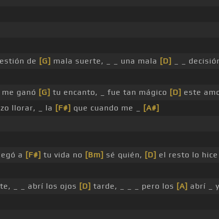
uestión de
[G]
mala suerte, _ _ una mala
[D]
_ _ decisió
o me ganó
[G]
tu encanto, _ fue tan mágico
[D]
este amo
o llorar, _ la
[F#]
que cuando me _
[A#]
legó a
[F#]
tu vida no
[Bm]
sé quién,
[D]
el resto lo hic
te, _ _ abrí los ojos
[D]
tarde, _ _ _ pero los
[A]
abrí _ 