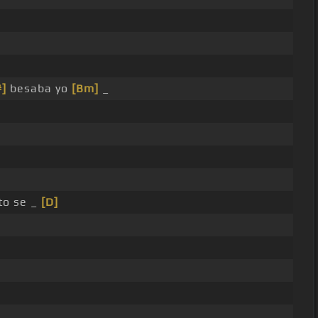
#]
besaba yo
[Bm]
_
to se _
[D]