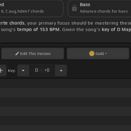
ed
Bass
s 6,7,aug,hdim7 chords
Advance chords for bass
erte chords
, your primary focus should be mastering the
e song's
tempo of 153 BPM
. Given the song's
key of D Maj
Edit
This Version
Gold
.
D
+0
Key: