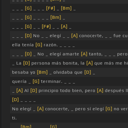
_ _ _
[G]
_ _ _
[F#]
_
[Bm]
_
_ _ _
[G]
_ _ _ _
[Bm]
_
_ _ _
[G]
_ _
[F#]
_ _
[A]
_
_ _ _
[D]
No _ _ elegí _ _
[A]
conocerte, _ _ fue c
ella tenía
[G]
razón. _ _ _ _
_ _ _
[D]
_ No _ elegí amarte
[A]
tanto, _ _ _ per
_ La
[D]
persona más bonita, la
[A]
que más me hiz
besaba yo
[Bm]
_ olvidaba que
[D]
_
quería _
[G]
terminar. _ _ _
_
[A]
Al
[D]
principio todo bien, pero
[A]
después l
[D]
_ _ _ _
No elegí _
[A]
conocerte, _ pero sí elegí
[G]
no ver
ti.
_ _
[Bm]
_ _ _ _
[G]
_