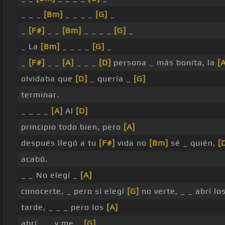
_ _ _
[Bm]
_ _ _ _
[G]
_
_
[F#]
_ _
[Bm]
_ _ _ _
[G]
_
_ La
[Bm]
_ _ _ _
[G]
_
_
[F#]
_ _
[A]
_ _ _
[D]
persona _ más bonita, la
[
olvidaba que
[D]
_ quería _
[G]
terminar.
_ _ _ _
[A]
Al
[D]
principio todo bien, pero
[A]
después llegó a tu
[F#]
vida no
[Bm]
sé _ quién,
[
acabó.
_ _ No elegí _
[A]
conocerte, _ pero sí elegí
[G]
no verte, _ _ abrí lo
tarde, _ _ _ pero los
[A]
abrí _ _ y me _
[G]