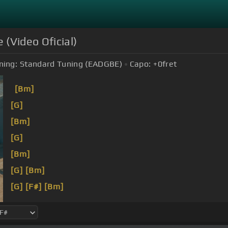
 (Video Oficial)
ning:
Standard Tuning (EADGBE)
Capo:
+0
fret
[Bm]
[G]
[Bm]
[G]
[Bm]
[G]
[Bm]
[G]
[F#]
[Bm]
[G]
[Bm]