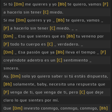
Si tú
[Dm]
me quieres y yo
[Bb]
te quiero, vamos
[F]
a hacerlo sin tener
[C]
miedo.
Si me
[Dm]
quieres y yo _
[Bb]
te quiero, vamos _
[F]
a hacerlo sin tener
[C]
miedo. _ _
[Dm]
_ Eso que sientes que es
[Bb]
tu veneno por
[F]
todo tu cuerpo es
[C]
_ verdadero. _
[Dm]
_ Esa pasión que ya
[Bb]
lleva el tiempo _
[F]
creyéndote adentro es un
[C]
sentimiento _
sincero.
Ay,
[Dm]
solo yo quiero saber si tú estás dispuesta,
[Bb]
solamente, baby, necesito una respuesta que
[F]
venga de ti, que venga de ti, pero
[C]
que deje
claro lo que sientes por mí.
Que
[Dm]
inviesto conmigo, conmigo, conmigo,
[Bb]