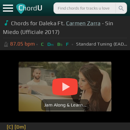
C
U
hord
Chords for Daleka Ft.
Carmen Zarra
- Sin
Miedo (Ufficiale 2017)
87.05
bpm
Standard Tuning (EADGBE)
C
D
B
F
m
b
Jam Along & Learn...
[C]
[Dm]