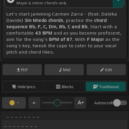
Major & minor chords only
Let's start jamming Carmen Zarra - (feat. Daleka
Davide)
Sin Miedo chords
, practice the
chord
sequence Bb, F, C, Dm, Bb, C and Bb
. Start with a
comfortable
43 BPM
and as you become proficient,
aim for the song's
BPM of 87
. With
F Major
as the
song's key, tweak the capo to cater to your vocal
pitch and chord likes.
PDF
Midi
Edit
Hide lyrics
Blocks
Traditional
Autoscroll
_ _ _ _ _ _ _ _
_ _ _ _ _ _ _ _