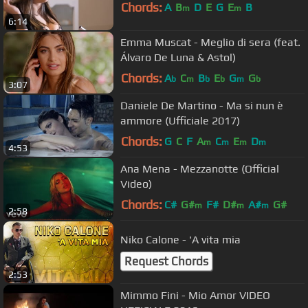
Chords:
A
B
D
E
G
E
B
m
m
6:14
Emma Muscat - Meglio di sera (feat.
Álvaro De Luna & Astol)
Chords:
A
C
B
E
G
G
b
m
b
b
m
b
3:07
Daniele De Martino - Ma si nun è
ammore (Ufficiale 2017)
Chords:
G
C
F
A
C
E
D
m
m
m
m
4:53
Ana Mena - Mezzanotte (Official
Video)
Chords:
C#
G#
F#
D#
A#
G#
m
m
m
2:58
Niko Calone - 'A vita mia
Request Chords
2:53
Mimmo Fini - Mio Amor VIDEO