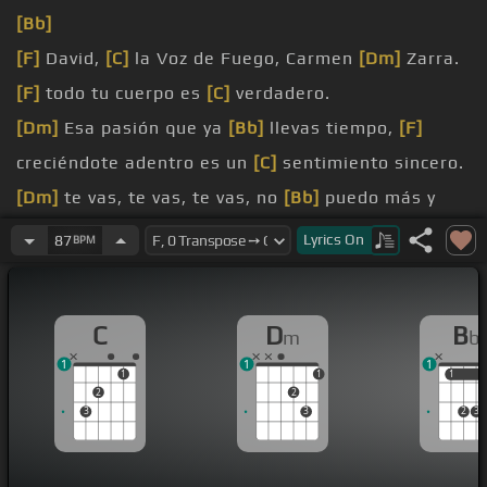
[Bb]
[F]
David,
[C]
la Voz de Fuego, Carmen
[Dm]
Zarra.
[F]
todo tu cuerpo es
[C]
verdadero.
[Dm]
Esa pasión que ya
[Bb]
llevas tiempo,
[F]
creciéndote adentro es un
[C]
sentimiento sincero.
[Dm]
te vas, te vas, te vas, no
[Bb]
puedo más y
más y más, eres
[F]
un encanto, quédate
[C]
a mi
Lyrics
On
87
BPM
lado.
[Dm]
[Bb]
C
D
B
m
b
[F]
[C]
Si tú me
[Dm]
quieres y yo
[Bb]
te quiero,
1
1
1
vamos
[F]
a hacerlo sin tener
[C]
miedo.
1
1
1
1
2
2
3
3
2
3