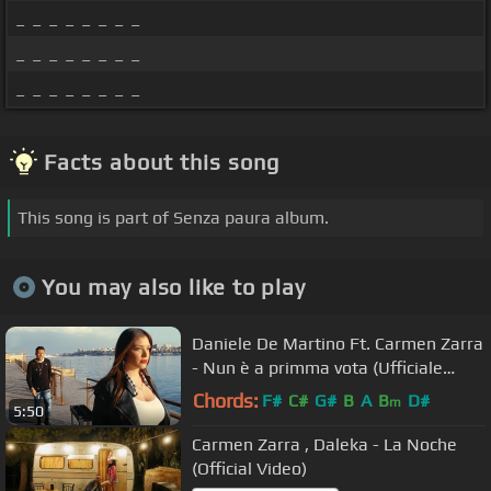
_ _ _ _ _ _ _ _
_ _ _ _ _ _ _ _
_ _ _ _ _ _ _ _
Facts about this song
This song is part of Senza paura album.
You may also like to play
Daniele De Martino Ft. Carmen Zarra
- Nun è a primma vota (Ufficiale
2017)
Chords:
F#
C#
G#
B
A
B
D#
m
5:50
Carmen Zarra , Daleka - La Noche
(Official Video)