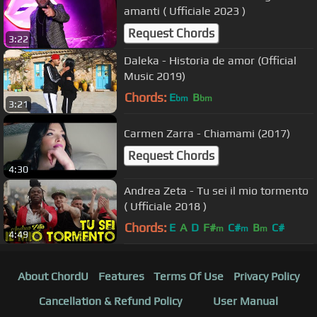
amanti ( Ufficiale 2023 )
Request Chords
3:22
Daleka - Historia de amor (Official
Music 2019)
Chords:
E
B
bm
bm
3:21
Carmen Zarra - Chiamami (2017)
Request Chords
4:30
Andrea Zeta - Tu sei il mio tormento
( Ufficiale 2018 )
Chords:
E
A
D
F#
C#
B
C#
m
m
m
4:49
About ChordU
Features
Terms Of Use
Privacy Policy
Cancellation & Refund Policy
User Manual