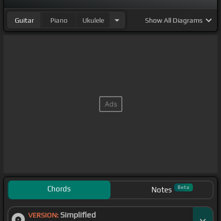
Guitar
Piano
Ukulele
Show
All Diagrams
Chords
Beta
Notes
Simplified
VERSION: