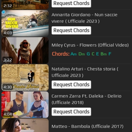
Request Chords
2:32
Annarita Giordano - Nun saccie
vivere ( Ufficiale 2023 )
Request Chords
4:03
Miley Cyrus - Flowers (Official Video)
Chords:
A
D
G
C
E
B
F
m
m
m
3:22
Natalino Arturi - Chesta storia (
Ufficiale 2023 )
Request Chords
4:30
Carmen Zarra Ft. Daleka - Delirio
(Ufficiale 2018)
Request Chords
4:04
Matteo - Bambola (Ufficiale 2017)