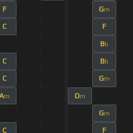
F
G
m
C
F
B
b
C
B
b
C
G
m
A
D
m
m
G
m
C
F