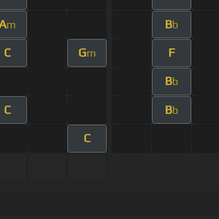
A
B
m
b
C
G
F
m
B
b
C
B
b
C