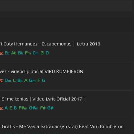
 ft Coty Hernandez - Escapemonos │ Letra 2018
s:
E
A
B
F
C
G
D
b
b
b
m
m
 vez - videoclip oficial VIRU KUMBIERON
s:
D
C
B
A
G
F
G
m
b
m
- Si me tenias [ Video Lyric Oficial 2017 ]
s:
A
E
B
F#
G#
F#
G#
m
m
Damas Gratis - Me Vas a extrañar (en vivo) Feat Viru Kumbieron