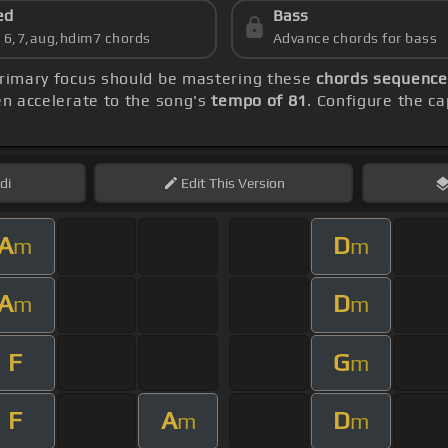
ed
Bass
s 6,7,aug,hdim7 chords
Advance chords for bass
primary focus should be mastering these
chords sequence
hen accelerate to the song's
tempo of 81
. Configure the c
di
Edit
This Version
A
D
m
m
A
D
m
m
F
G
m
F
A
D
m
m