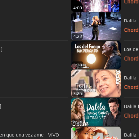
Chord
4:00
Chord
4:22
 ]
Los de
Chord
3:38
Dalila
Chord
3:25
]
Chord
4:24
uien que una vez ame│ VIVO
Dalila