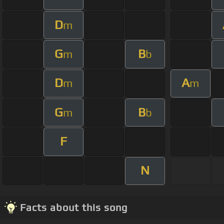
D
m
G
B
m
b
D
A
m
m
G
B
m
b
F
N
Facts about this song