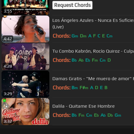
Request Chords
3:55
Los Ángeles Azules - Nunca Es Suficie
(Live)
Chords:
G
D
A
F
C
E
C
m
m
m
4:47
Tu Combo Kabrón, Rocío Quiroz - Culpa
Chords:
B
A
E
F
C
D
b
b
b
m
m
4:28
Damas Gratis - "Me muero de amor" Fe
Chords:
B
F#
A
D
E
B
m
m
3:29
Dalila - Quitame Ese Hombre
Chords:
B
F
C
E
A
D
G
b
m
m
b
b
b
m
3:32