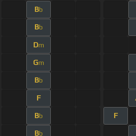
B
b
B
b
D
m
G
m
B
b
F
B
F
b
B
b