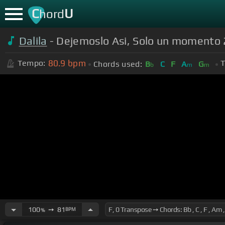
C
U
hord
Dalila
- Dejemoslo Asi‚ Solo un momento 
80.9
bpm
Tempo:
T
Chords used:
B
C
F
A
G
b
m
m
100
➙
81
BPM
%