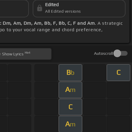
Edited
All Edited versions
: Dm, Am, Dm, Am, Bb, F, Bb, C, F and Am
. A strategic
apo to your vocal range and chord preference,
Hint
Autoscroll
Show
Lyrics
B
C
b
A
m
C
A
m