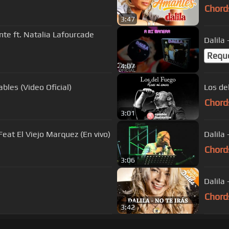
Chord
3:47
nte ft. Natalia Lafourcade
Dalila
Requ
4:07
bles (Video Oficial)
Los de
Chord
3:01
at El Viejo Marquez (En vivo)
Dalila 
Chord
3:06
Dalila 
Chord
3:42