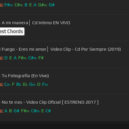
s:
F#
C#
B
E
A
G#
G#
m
m
m
 - A mi manera│ Cd Intimo EN VIVO
est Chords
l Fuego - Eres mi amor│ Video Clip - Cd Por Siempre (2019)
s:
D
E
A
F#
C#
F#
m
m
- Tu Fotografía (En Vivo)
s:
C
F
B
E
G
D
F
m
b
b
m
m
- No te iras - Video Clip Oficial [ ESTRENO 2017 ]
s:
A
B
G#
F#
C#
E
C#
m
m