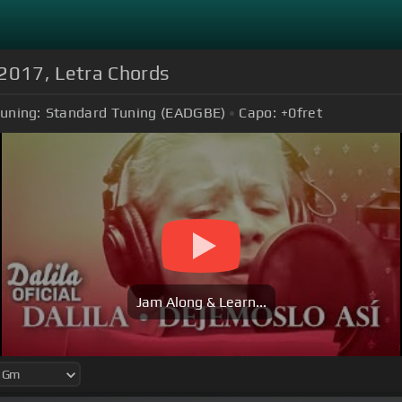
2017‚ Letra Chords
uning:
Standard Tuning (EADGBE)
Capo:
+0
fret
Jam Along & Learn...