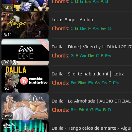
Chords:
C
D
G
E
A
A
B
m
m
4:06
Lucas Sugo - Amiga
Chords:
C
G
D
F
A
E
D
m
m
m
3:11
Dalila - Dime [ Video Lyric Oficial 2017
Chords:
G
F
A
D
C
E
E
m
m
m
3:29
Dalila - Si el te habla de mi │ Letra
Chords:
F
B
E
A
D
C
C
m
bm
b
b
b
m
3:41
Dalila - La Almohada [ AUDIO OFICIAL 
Chords:
B
F#
A
G
E
B
D
m
m
3:52
Dalila - Tengo celos de amarte / Alg