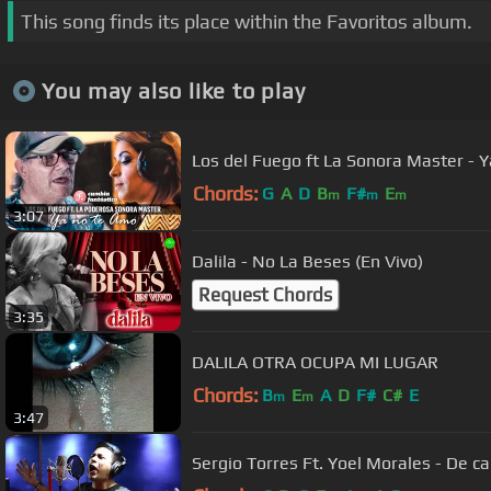
This song finds its place within the Favoritos album.
You may also like to play
Los del Fuego ft La Sonora Master - Y
Chords:
G
A
D
B
F#
E
m
m
m
3:07
Dalila - No La Beses (En Vivo)
Request Chords
3:35
DALILA OTRA OCUPA MI LUGAR
Chords:
B
E
A
D
F#
C#
E
m
m
3:47
Sergio Torres Ft. Yoel Morales - De 