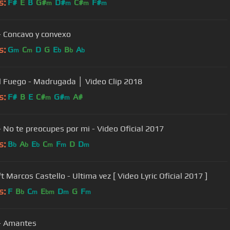
s:
F#
E
B
G#
D#
C#
F#
m
m
m
m
Dalila - Concavo y convexo
s:
G
C
D
G
E
B
A
m
m
b
b
b
l Fuego - Madrugada │ Video Clip 2018
s:
F#
B
E
C#
G#
A#
m
m
 - No te preocupes por mi - Video Oficial 2017
s:
B
A
E
C
F
D
D
b
b
b
m
m
m
Dalila ft Marcos Castello - Ultima vez [ Video Lyric Oficial 2017 ]
s:
F
B
C
E
D
G
F
b
m
bm
m
m
 - Amantes