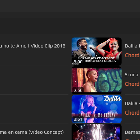
a no te Amo | Video Clip 2018
Dalila
Chord
5:00
Si una
Chord
2:56
Dalila 
Chord
3:51
cama en cama (Vídeo Concept)