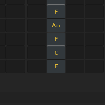
F
A
m
F
C
F