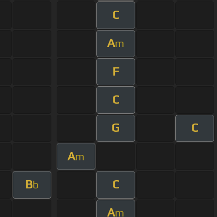
C
A
m
F
C
G
C
A
m
B
C
b
A
m