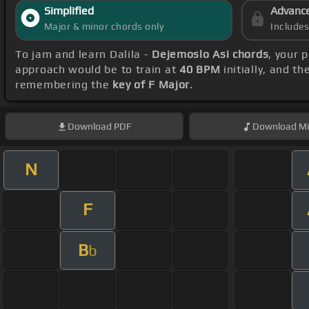
Simplified
Advanc
Major & minor chords only
Include
To jam and learn Dalila -
Dejemoslo Asi chords
, your 
approach would be to train at
40 BPM
initially, and t
remembering the
key of F Major
.
Download
PDF
Download
Mi
N
F
B
b