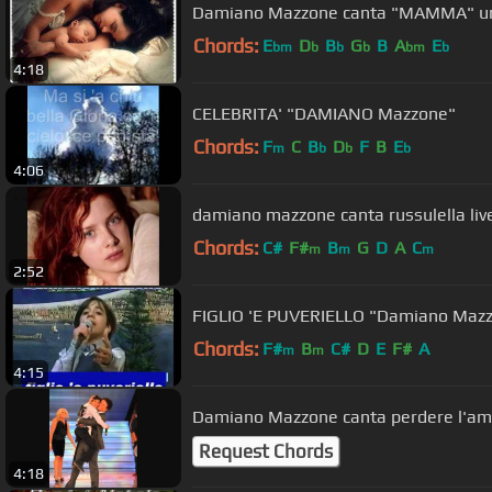
Damiano Mazzone canta "MAMMA" una
Chords:
E
D
B
G
B
A
E
bm
b
b
b
bm
b
4:18
CELEBRITA' "DAMIANO Mazzone"
Chords:
F
C
B
D
F
B
E
m
b
b
b
4:06
damiano mazzone canta russulella liv
Chords:
C#
F#
B
G
D
A
C
m
m
m
2:52
FIGLIO 'E PUVERIELLO "Damian
Chords:
F#
B
C#
D
E
F#
A
m
m
4:15
Damiano Mazzone canta perdere l'amo
Request Chords
4:18