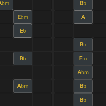
A
B
bm
b
E
A
bm
E
b
B
b
B
F
b
m
A
bm
A
B
bm
b
B
b