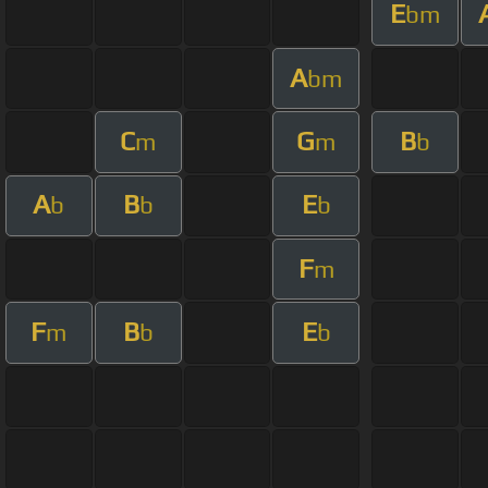
E
bm
A
bm
C
G
B
m
m
b
A
B
E
b
b
b
F
m
F
B
E
m
b
b