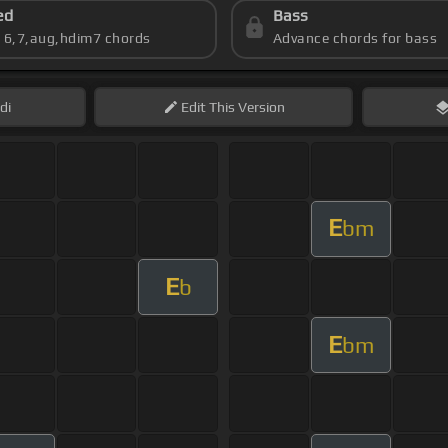
ed
Bass
s 6,7,aug,hdim7 chords
Advance chords for bass
di
Edit
This Version
E
bm
E
b
E
bm