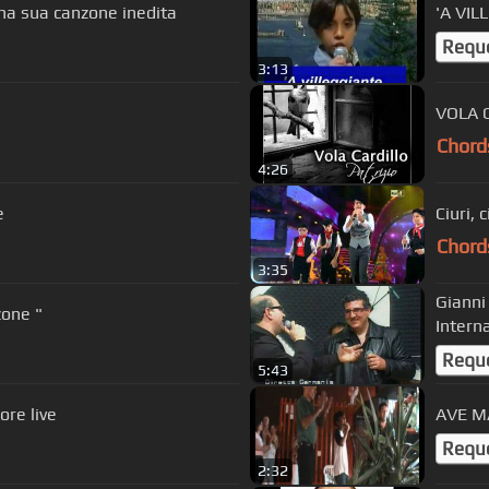
 sua canzone inedita
'A VIL
Requ
3:13
VOLA C
Chord
4:26
e
Ciuri, 
Chord
3:35
Gianni
o Mazzone "
Intern
Requ
5:43
re live
Requ
2:32