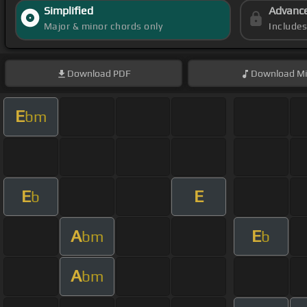
Simplified
Advanc
Major & minor chords only
Include
Download
PDF
Download
Mi
E
bm
E
E
b
A
E
bm
b
A
bm