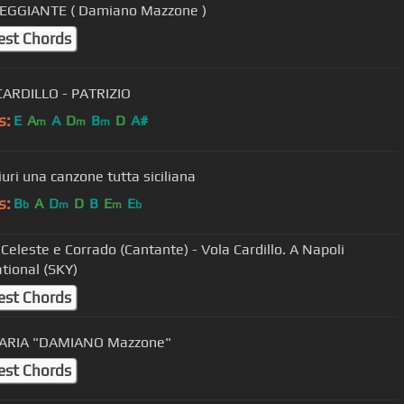
LEGGIANTE ( Damiano Mazzone )
est Chords
ARDILLO - PATRIZIO
s:
E
A
A
D
B
D
A#
m
m
m
ciuri una canzone tutta siciliana
s:
B
A
D
D
B
E
E
b
m
m
b
 Celeste e Corrado (Cantante) - Vola Cardillo. A Napoli
ational (SKY)
est Chords
AVE MARIA "DAMIANO Mazzone"
est Chords