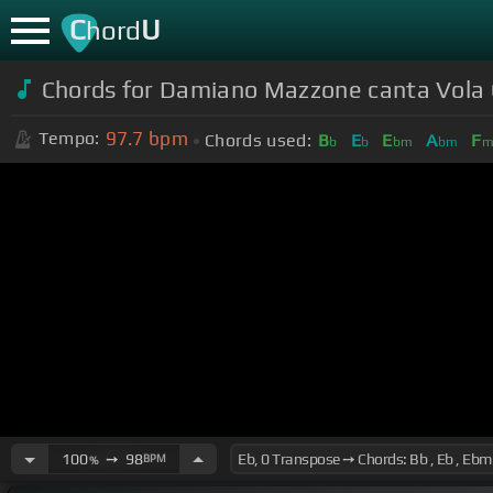
C
U
hord
Chords for Damiano Mazzone canta Vola Ca
97.7
bpm
Tempo:
Chords used:
B
E
E
A
F
b
b
bm
bm
100
➙
98
BPM
%