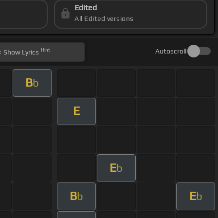
Edited
All Edited versions
Hint
Autoscroll
Show
Lyrics
B
b
E
E
b
B
E
b
b