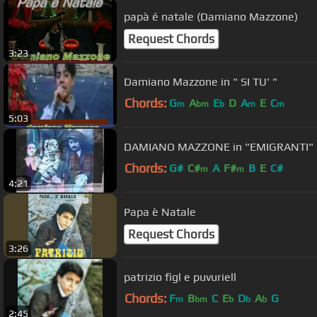
papà é natale (Damiano Mazzone)
Request Chords
3:23
Damiano Mazzone in " SI TU' "
Chords:
G
A
E
D
A
E
C
m
bm
b
m
m
5:03
DAMIANO MAZZONE in "EMIGRANTI" c
Chords:
G#
C#
A
F#
B
E
C#
m
m
4:21
Papa è Natale
Request Chords
3:26
patrizio figl e puvuriell
Chords:
F
B
C
E
D
A
G
m
bm
b
b
b
2:45