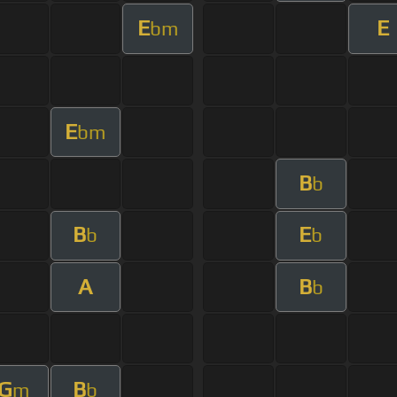
E
E
bm
E
bm
B
b
B
E
b
b
A
B
b
G
B
m
b