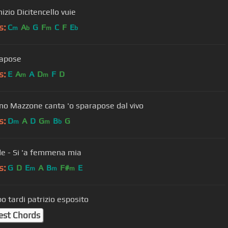
nizio Dicitencello vuie
s:
C
A
G
F
C
F
E
m
b
m
b
rapose
s:
E
A
A
D
F
D
m
m
o Mazzone canta 'o sparapose dal vivo
s:
D
A
D
G
B
G
m
m
b
e - Si 'a femmena mia
s:
G
D
E
A
B
F#
E
m
m
m
o tardi patrizio esposito
est Chords