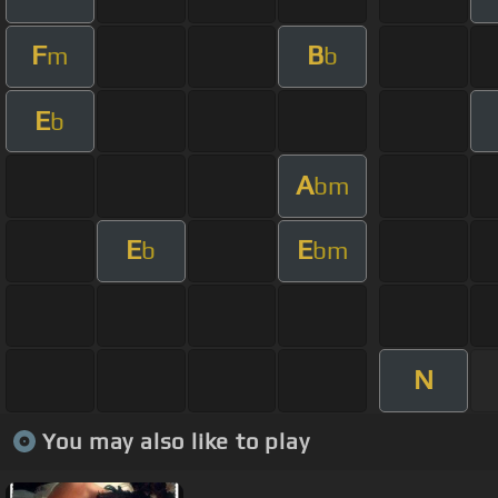
F
B
m
b
E
b
A
bm
E
E
b
bm
N
You may also like to play