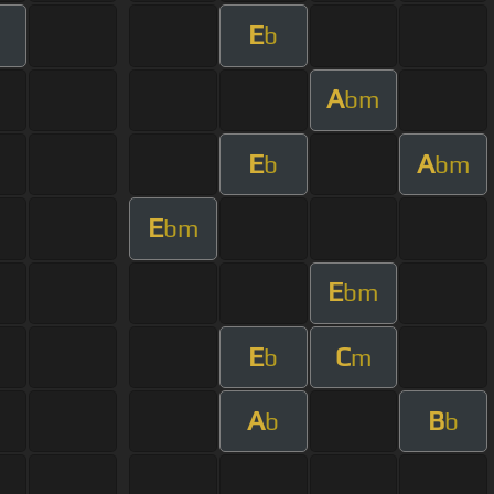
E
b
A
bm
E
A
b
bm
E
bm
E
bm
E
C
b
m
A
B
b
b