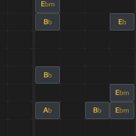
E
bm
B
E
b
b
B
b
E
bm
A
B
E
b
b
bm