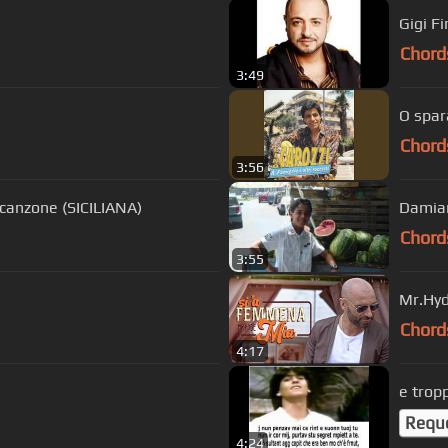
Gigi Fi
Chord
3:49
O spa
Chord
3:56
anzone (SICILIANA)
Damian
Chord
3:55
Mr.Hyd
Chord
4:17
e tropp
Requ
4:24