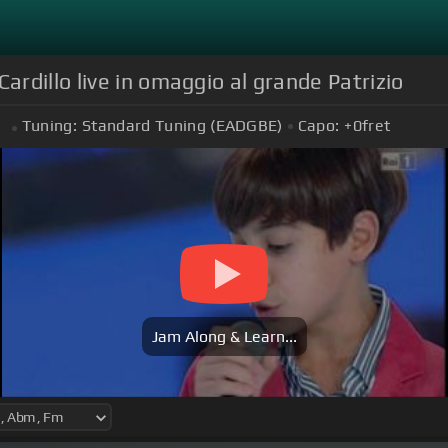
rdillo live in omaggio al grande Patrizio
Tuning:
Standard Tuning (EADGBE)
Capo:
+0
fret
m
Jam Along & Learn...