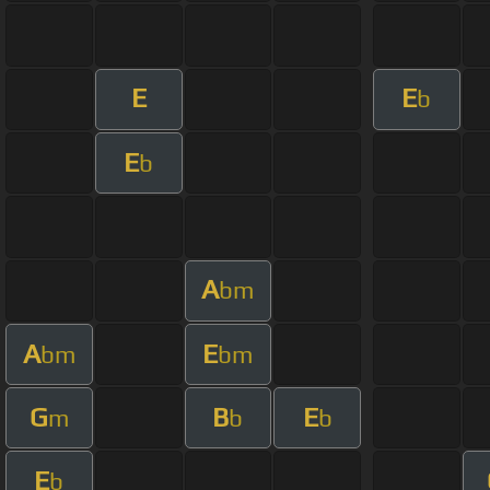
E
E
b
E
b
A
bm
A
E
bm
bm
G
B
E
m
b
b
E
b