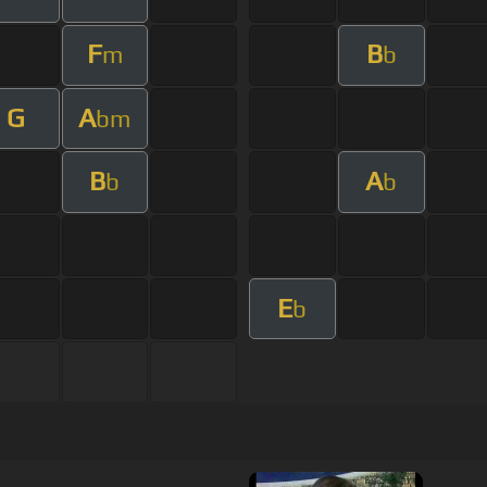
F
B
m
b
G
A
bm
B
A
b
b
E
b