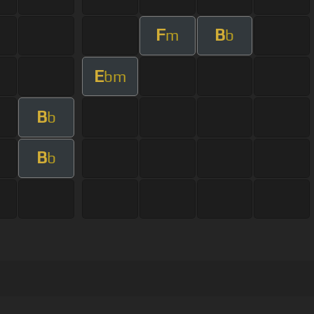
F
B
m
b
E
bm
B
b
B
b