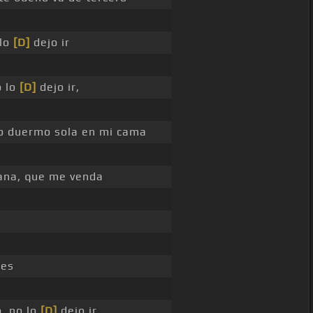
 lo
[D]
dejo ir
o lo
[D]
dejo ir,
o duermo sola en mi cama
na, que me venda
 es
, no lo
[D]
dejo ir,