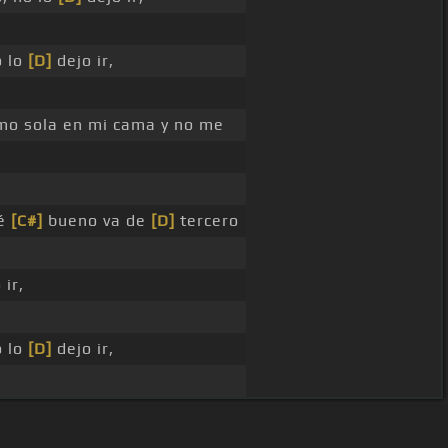
o lo
[D]
dejo ir,
mo sola en mi cama y no me
té
[C#]
bueno va de
[D]
tercero
 ir,
o lo
[D]
dejo ir,