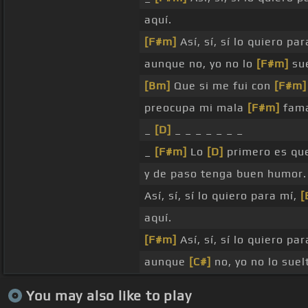
aquí.
[F#m]
Así, sí, sí lo quiero pa
aunque no, yo no lo
[F#m]
sue
[Bm]
Que si me fui con
[F#m]
preocupa mi mala
[F#m]
fama
_
[D]
_ _ _ _ _ _ _
_
[F#m]
Lo
[D]
primero es qu
y de paso tenga buen humor.
Así, sí, sí lo quiero para mí,
[
aquí.
[F#m]
Así, sí, sí lo quiero pa
aunque
[C#]
no, yo no lo suelt
You may also like to play