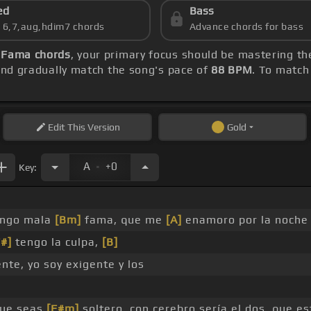
ed
Bass
s 6,7,aug,hdim7 chords
Advance chords for bass
 Fama chords
, your primary focus should be mastering t
nd gradually match the song's pace of
88 BPM
. To match
Edit
This Version
Gold
.
A
+0
Key:
engo mala
[Bm]
fama, que me
[A]
enamoro por la noche 
F#]
tengo la culpa,
[B]
ente, yo soy exigente y los
ue seas
[F#m]
soltero, con cerebro sería el dos, que e