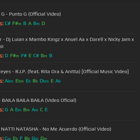
G - Punto G (Official Video)
s:
C#
F#
B
A
B
D
m
m
Ir - Dj Luian x Mambo Kingz x Anuel Aa x Darell x Nicky Jam x
go
s:
D
F#
F#
E
C#
B
B
m
m
eyes - R.I.P. (feat. Rita Ora & Anitta) [Official Music Video]
s:
A
E
E
B
D
E
A
bm
bm
b
b
bm
b
 BAILA BAILA BAILA (Video Oficial)
s:
G
A
E
B
A
C
E
m
m
m
, NATTI NATASHA - No Me Acuerdo (Official Video)
s:
C
E
F
B
G
D
m
b
b
m
m