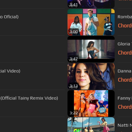
3:41
s (Video Oficial)
Rombai
Chord
3:00
Gloria 
Chord
3:47
ial Video)
Danna 
Chord
3:13
(Official Tainy Remix Video)
Fanny 
Chord
3:22
Natti 