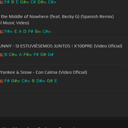
s:
F#
B
E
G#
C#
D#
C#
m
m
m
n the Middle of Nowhere (feat. Becky G) (Spanish Remix)
al Music Video)
s:
F#
E
A
D
F#
B
C#
m
m
m
NNY - SI ESTUVIÉSEMOS JUNTOS | X100PRE (Video Oficial)
s:
B
C#
A
F#
F#
D#
G#
m
m
Yankee & Snow - Con Calma (Video Oficial)
s:
F#
G#
C#
B
D#
G#
E
m
m
m