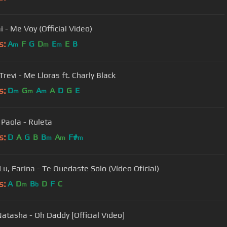
 - Me Voy (Official Video)
s:
A
F
G
D
E
E
B
m
m
m
Trevi - Me Lloras ft. Charly Black
s:
D
G
A
A
D
G
E
m
m
m
Paola - Ruleta
s:
D
A
G
B
B
A
F#
m
m
m
Lu, Farina - Te Quedaste Solo (Vídeo Oficial)
s:
A
D
B
D
F
C
m
b
Natasha - Oh Daddy [Official Video]