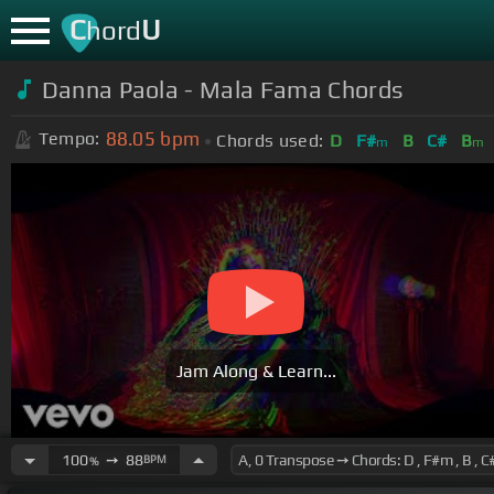
C
U
hord
Danna Paola - Mala Fama Chords
88.05
bpm
Tempo:
Chords used:
D
F#
B
C#
B
m
m
Jam Along & Learn...
100
➙
88
BPM
%