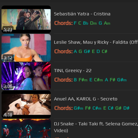
Sebastián Yatra - Cristina
Chords:
F
C
B
D
G
A
b
m
m
5:23
Leslie Shaw, Mau y Ricky - Faldita (Off
Chords:
A
G
G#
E
D
C#
3:12
TINI, Greeicy - 22
Chords:
B
F#
E
C#
A
F#
G#
m
m
m
3:06
Anuel AA, KAROL G - Secreto
Chords:
G#
F#
C#
E
C#
G#
D#
m
m
4:18
DJ Snake - Taki Taki ft. Selena Gomez,
Video)