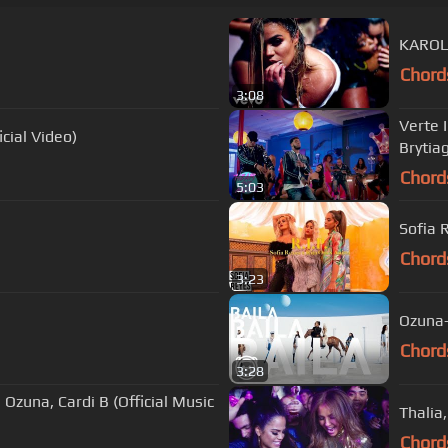
KAROL 
Chord
3:08
Verte 
icial Video)
Brytia
Chord
5:03
Sofia R
Chord
3:23
Ozuna-
Chord
3:28
 Ozuna, Cardi B (Official Music
Thalia
Chord