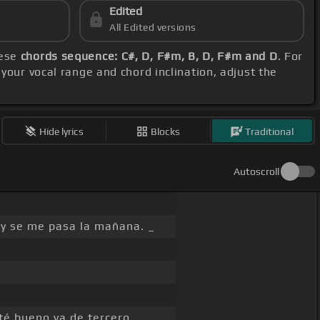
Edited
All Edited versions
hese
chords sequence: C#, D, F#m, B, D, F#m and D
. For
 your vocal range and chord inclination, adjust the
Hide lyrics
Blocks
Traditional
Autoscroll
y se me pasa la mañana. _
sté bueno va de tercero