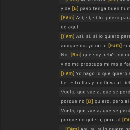
y de
[B]
paso tenga buen hum
[F#m]
Así, sí, sí lo quiero pa
de aquí.
[F#m]
Así, sí, sí lo quiero pa
aunque no, yo no lo
[F#m]
sue
No,
[Bm]
que soy bebé con m
y no me preocupa mi mala fa
[F#m]
Yo hago lo que quiero 
las estrellas y me lleva al ci
Vuela, que vuela, que se perd
porque no
[D]
quiero, pero al
Vuela, que vuela, que se perd
porque no quiero, pero al
[C#
_
[F#m]
Así, sí, sí lo quiero 