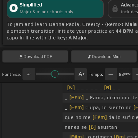
Simplified
Advanc
Major & minor chords only
Include
To jam and learn Danna Paola, Greeicy - (Remix)
Mala
a smooth transition, initiate your practice at
44 BPM
a
capo in line with the
key: A Major
.
Download
PDF
Download
Midi
Font Size:
Tempo:
88
BPM
[N]
_ _ _ _ _ _
[B]
_ _
_
[F#m]
_ Fama, dicen que t
_
[F#m]
Culpa, lo siento no
[
que no me
[F#m]
da lo sufici
nenes se
[B]
asustan.
_
[F#m]
Lo primero
[Bm]
es q