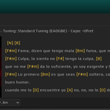
Tuning:
Standard Tuning (EADGBE)
Capo:
+0
fret
[N]
[B]
[F#m]
Fama, dicen que tengo mala
[Bm]
fama, que 
[F#m]
Culpa, lo siento no
[F#]
tengo la culpa,
[B]
que no me
[F#m]
da lo suficiente, yo soy exigente y 
[F#m]
Lo primero
[Bm]
es que seas
[F#m]
soltero, c
buen humor.
cuando me lo
[D]
encuentre yo
[A]
no, no, no lo
[D]
de
aquí.