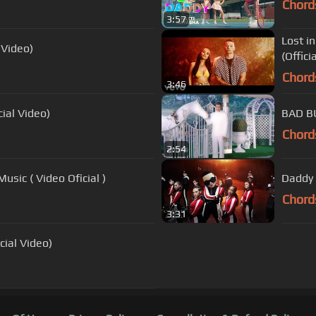
Chord
3:57
Lost i
l Video)
(Offici
Chord
3:46
ial Video)
BAD BU
Chord
2:54
usic ( Video Oficial )
Daddy 
Chord
3:31
cial Video)