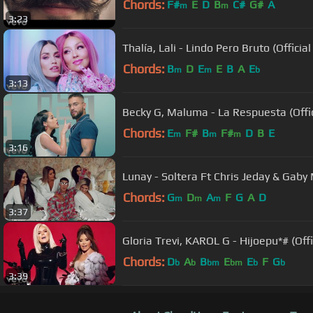
Chords:
F#
E
D
B
C#
G#
A
m
m
3:23
Thalía, Lali - Lindo Pero Bruto (Officia
Chords:
B
D
E
E
B
A
E
m
m
b
3:13
Becky G, Maluma - La Respuesta (Offic
Chords:
E
F#
B
F#
D
B
E
m
m
m
3:16
Lunay - Soltera Ft Chris Jeday & Gaby M
Chords:
G
D
A
F
G
A
D
m
m
m
3:37
Gloria Trevi, KAROL G - Hijoepu*# (Offi
Chords:
D
A
B
E
E
F
G
b
b
bm
bm
b
b
3:39