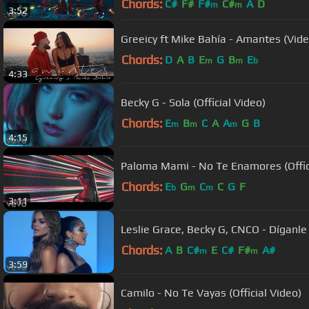
Chords:
C#
F#
F#
C#
A
D
m
m
3:52
Greeicy ft Mike Bahía - Amante
Chords:
D
A
B
E
G
B
E
m
m
b
4:33
Becky G - Sola (Official Video)
Chords:
E
B
C
A
A
G
B
m
m
m
4:15
Paloma Mami - No Te Enamores (Offic
Chords:
E
G
C
C
G
F
b
m
m
3:11
Leslie Grace, Becky G, CNCO - Díganle 
Chords:
A
B
C#
E
C#
F#
A#
m
m
3:59
Camilo - No Te Vayas (Official Video)