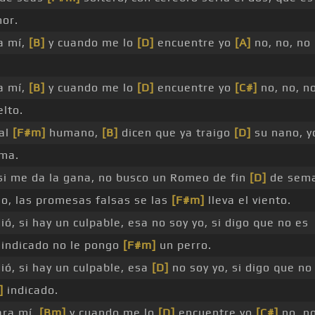
or.
ra mí,
[B]
y cuando me lo
[D]
encuentre yo
[A]
no, no, no
ra mí,
[B]
y cuando me lo
[D]
encuentre yo
[C#]
no, no, n
lto.
al
[F#m]
humano,
[B]
dicen que ya traigo
[D]
su nano, y
ma.
si me da la gana, no busco un Romeo de fin
[D]
de sema
elo, las promesas falsas se las
[F#m]
lleva el viento.
ió, si hay un culpable, esa no soy yo, si digo que no es
 indicado no le pongo
[F#m]
un perro.
ió, si hay un culpable, esa
[D]
no soy yo, si digo que no
]
indicado.
para mí,
[Bm]
y cuando me lo
[D]
encuentre yo
[C#]
no, no