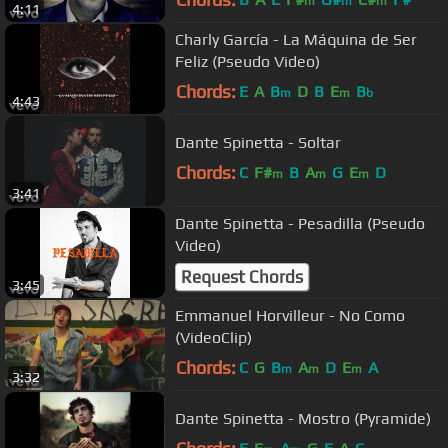
m
m
m
4:11
Charly García - La Máquina de Ser
Feliz (Pseudo Video)
Chords:
E
A
B
D
B
E
B
m
m
b
4:43
Dante Spinetta - Soltar
Chords:
C
F#
B
A
G
E
D
m
m
m
3:41
Dante Spinetta - Pesadilla (Pseudo
Video)
Request Chords
3:45
Emmanuel Horvilleur - No Como
(VideoClip)
Chords:
C
G
B
A
D
E
A
m
m
m
3:32
Dante Spinetta - Mostro (Pyramide)