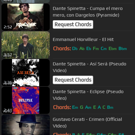
Dante Spinetta - Cumpa el mero
mero, con Dargelos (Pyramide)
Request Chords
2:52
Emmanuel Horvilleur - El Hit
Chords:
D
A
E
F
C
E
B
b
b
b
m
m
bm
bm
3:57
Dante Spinetta - Así Será (Pseudo
Video)
Request Chords
3:36
Dante Spinetta - Eclipse (Pseudo
Video)
Chords:
E
G
A
E
A
C
B
m
m
m
2:41
Gustavo Cerati - Crimen (Official
VIdeo)
Chords:
B
A
E
F#
G#
C#
F#