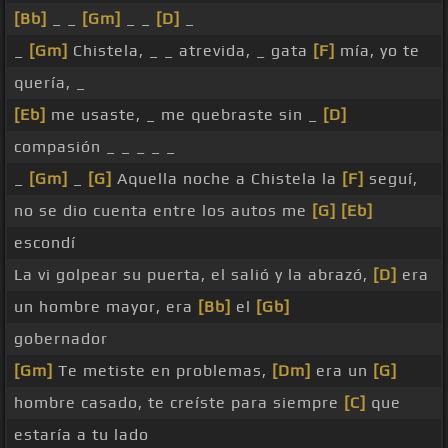
[Bb]
_ _
[Gm]
_ _
[D]
_
_
[Gm]
Chistela, _ _ atrevida, _ gata
[F]
mía, yo te
quería, _
[Eb]
me usaste, _ me quebraste sin _
[D]
compasión _ _ _ _ _
_
[Gm]
_
[G]
Aquella noche a Chistela la
[F]
seguí,
no se dio cuenta entre los autos me
[G]
[Eb]
escondí
La vi golpear su puerta, el salió y la abrazó,
[D]
era
un hombre mayor, era
[Bb]
el
[Gb]
gobernador
[Gm]
Te metiste en problemas,
[Dm]
era un
[G]
hombre casado, te creíste para siempre
[C]
que
estaría a tu lado