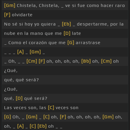
[Gm]
Chistela, Chistela, _ ve si fue como hacer raro
[F]
olvidarte
No sé si hoy yo quiera _
[Eb]
_ despertarme, por la
nube en la mano que me
[D]
late
_ Como el corazón que me
[G]
arrastrase
_ _ _
[A]
_
[Gm]
_
_ Oh, _ _
[Cm]
[F]
oh, oh, oh, oh,
[Bb]
oh,
[Cm]
oh
¿Qué,
qué, qué será?
¿Qué,
qué,
[D]
qué será?
Las veces son, las
[C]
veces son
[G]
Oh, _
[Gm]
_
[C]
oh,
[F]
oh, oh, oh, oh,
[Gm]
oh,
oh, _
[A]
_
[C]
[Eb]
oh _ _