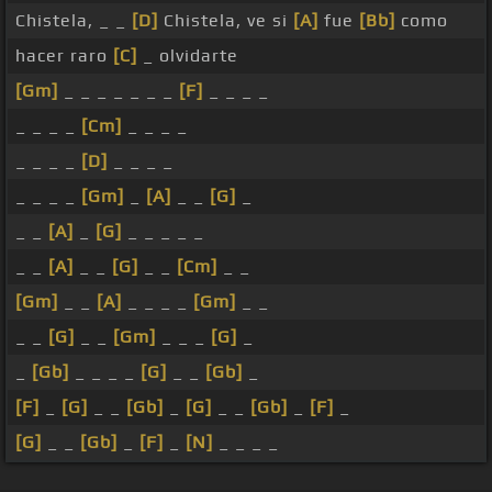
Chistela, _ _
[D]
Chistela, ve si
[A]
fue
[Bb]
como
hacer raro
[C]
_ olvidarte
[Gm]
_ _ _ _ _ _ _
[F]
_ _ _ _
_ _ _ _
[Cm]
_ _ _ _
_ _ _ _
[D]
_ _ _ _
_ _ _ _
[Gm]
_
[A]
_ _
[G]
_
_ _
[A]
_
[G]
_ _ _ _ _
_ _
[A]
_ _
[G]
_ _
[Cm]
_ _
[Gm]
_ _
[A]
_ _ _ _
[Gm]
_ _
_ _
[G]
_ _
[Gm]
_ _ _
[G]
_
_
[Gb]
_ _ _ _
[G]
_ _
[Gb]
_
[F]
_
[G]
_ _
[Gb]
_
[G]
_ _
[Gb]
_
[F]
_
[G]
_ _
[Gb]
_
[F]
_
[N]
_ _ _ _