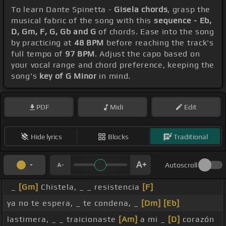
To learn Dante Spinetta -
Gisela chords
, grasp the
musical fabric of the song with this
sequence - Eb,
D, Gm, F, G, Gb and G
of chords. Ease into the song
by practicing at
48 BPM
before reaching the track's
full tempo of
97 BPM
. Adjust the capo based on
your vocal range and chord preference, keeping the
song's
key of G Minor
in mind.
PDF
Midi
Edit
Hide lyrics
Blocks
Traditional
Autoscroll
_
[Gm]
Chistela, _ _ resistencia
[F]
ya no te espera, _ te condena, _
[Dm]
[Eb]
lastimera, _ _ traicionaste
[Am]
a mi _
[D]
corazón