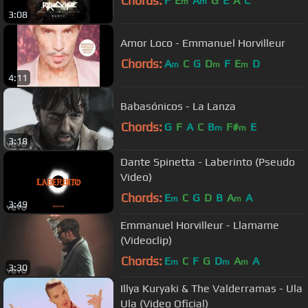
Chords:
F
E
A
G
E
A
C
m
m
3:08
Amor Loco - Emmanuel Horvilleur
Chords:
A
C
G
D
F
E
D
m
m
m
4:11
Babasónicos - La Lanza
Chords:
G
F
A
C
B
F#
E
m
m
3:18
Dante Spinetta - Laberinto (Pseudo
Video)
Chords:
E
C
G
D
B
A
A
m
m
3:49
Emmanuel Horvilleur - Llamame
(Videoclip)
Chords:
E
C
F
G
D
A
A
m
m
m
3:30
Illya Kuryaki & The Valderramas - Ula
Ula (Video Oficial)