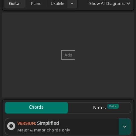
Guitar
Piano
Ukulele
Show
All Diagrams
Chords
Beta
Notes
Simplified
VERSION:
Major & minor chords only