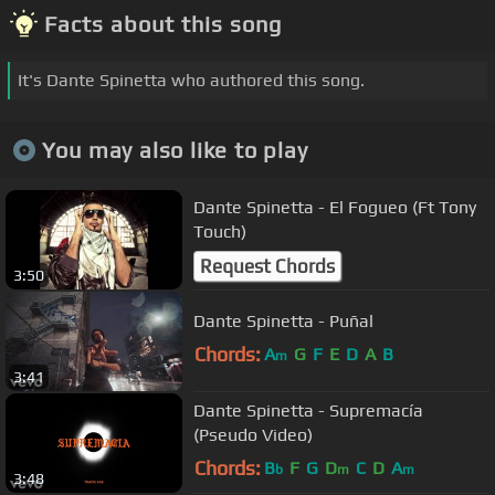
Facts about this song
It's Dante Spinetta who authored this song.
You may also like to play
Dante Spinetta - El Fogueo (Ft Tony
Touch)
Request Chords
3:50
Dante Spinetta - Puñal
Chords:
A
G
F
E
D
A
B
m
3:41
Dante Spinetta - Supremacía
(Pseudo Video)
Chords:
B
F
G
D
C
D
A
b
m
m
3:48