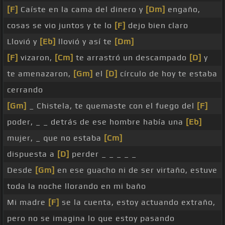
[F]
Caíste en la cama del dinero y
[Dm]
engaño,
cosas se vio juntos y te lo
[F]
dejo bien claro
Llovió y
[Eb]
llovió y así te
[Dm]
[F]
vizaron,
[Cm]
te arrastró un descampado
[D]
y
te amenazaron,
[Gm]
el
[D]
círculo de hoy te estaba
cerrando
[Gm]
_ Chistela, te quemaste con el fuego del
[F]
poder, _ _ detrás de ese hombre había una
[Eb]
mujer, _ que no estaba
[Cm]
dispuesta a
[D]
perder _ _ _ _ _
Desde
[Gm]
en ese guacho ni de ser virtaño, estuve
toda la noche llorando en mi baño
Mi madre
[F]
se la cuenta, estoy actuando extraño,
pero no se imagina lo que estoy pasando