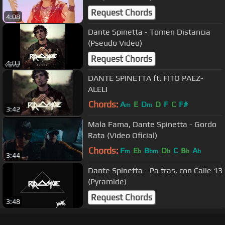
Request Chords
4:08
Dante Spinetta - Tomen Distancia
(Pseudo Video)
Request Chords
4:03
DANTE SPINETTA ft. FITO PAEZ-
ALELI
Chords:
A
E
D
D
F
C
F#
m
m
3:42
Mala Fama, Dante Spinetta - Gordo
Rata (Video Oficial)
Chords:
F
E
B
D
C
B
A
m
b
bm
b
b
b
3:44
Dante Spinetta - Pa tras, con Calle 13
(Pyramide)
Request Chords
3:48