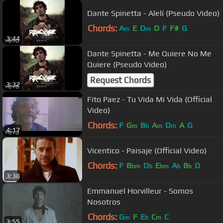
Dante Spinetta - Alelí (Pseudo Video)
Chords:
A
E
D
D
F
F#
G
m
m
3:44
Dante Spinetta - Me Quiere No Me
Quiere (Pseudo Video)
Request Chords
3:32
Fito Paez - Tu Vida Mi Vida (Official
Video)
Chords:
F
G
B
A
D
A
G
m
b
m
m
4:17
Vicentico - Paisaje (Official Video)
Chords:
F
B
D
E
A
B
D
bm
b
bm
b
b
3:38
Emmanuel Horvilleur - Somos
Nosotros
Chords:
G
F
E
C
C
m
b
m
3:55