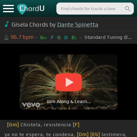
C
U
hord
Gisela Chords by
Dante Spinetta
96.7
bpm
Standard Tuning (EADGBE)
G
F
G
D
E
m
b
Jam Along & Learn...
[Gm]
Chistela, resistencia
[F]
ya no te espera, te condena,
[Dm]
[Eb]
lastimera,