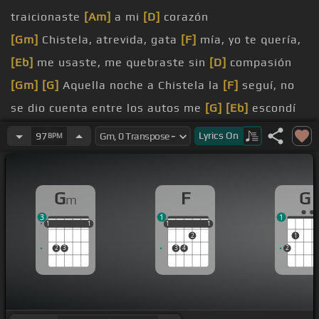
traicionaste
[Am]
a mi
[D]
corazón
[Gm]
Chistela, atrevida, gata
[F]
mía, yo te quería,
[Eb]
me usaste, me quebraste sin
[D]
compasión
[Gm]
[G]
Aquella noche a Chistela la
[F]
seguí, no
se dio cuenta entre los autos me
[G]
[Eb]
escondí
la abrazó,
[D]
era un hombre mayor, era
[Bb]
el
Lyrics
On
97
BPM
[Gb]
gobernador
G
F
G
m
a tu lado
3
1
1
1
1
1
1
1
1
1
1
1
1
1
2
1
2
3
3
4
2