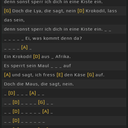
denn sonst sperr ich dich in eine Kiste ein.
[G]
Doch die Lya, die sagt, nein
[D]
Krokodil, lass
das sein,
denn sonst sperr ich dich in eine Kiste ein. _ _
_ _ _ _ _ Ei, was kommt denn da?
_ _ _ _
[A]
_
Ein Krokodil
[D]
aus _ Afrika.
Es sperrt sein Maul _ _ _ auf
[A]
und sagt, ich fress
[E]
den Käse
[G]
auf.
Doch die Maus, die sagt, nein.
_
[D]
_ _ _
[A]
_ _
_ _
[D]
_ _ _ _
[G]
_ _
_ _
[D]
_ _ _ _ _
[A]
_
_ _
[D]
_ _ _ _ _ _