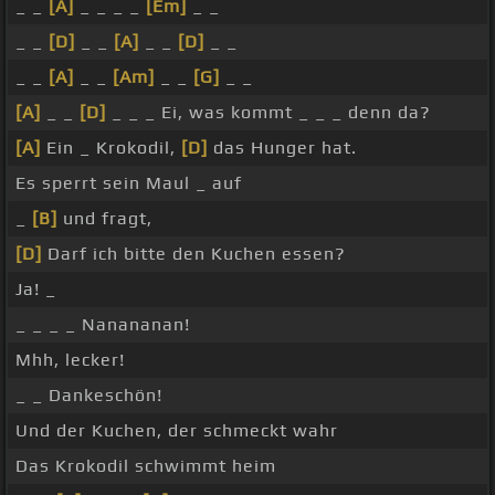
_ _
[A]
_ _ _ _
[Em]
_ _
_ _
[D]
_ _
[A]
_ _
[D]
_ _
_ _
[A]
_ _
[Am]
_ _
[G]
_ _
[A]
_ _
[D]
_ _ _ Ei, was kommt _ _ _ denn da?
[A]
Ein _ Krokodil,
[D]
das Hunger hat.
Es sperrt sein Maul _ auf
_
[B]
und fragt,
[D]
Darf ich bitte den Kuchen essen?
Ja! _
_ _ _ _ Nanananan!
Mhh, lecker!
_ _ Dankeschön!
Und der Kuchen, der schmeckt wahr
Das Krokodil schwimmt heim