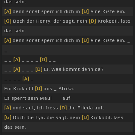
das sein,
[A]
denn sonst sperr ich dich in
[D]
eine Kiste ein.
[G]
Doch der Henry, der sagt, nein
[D]
Krokodil, lass
das sein,
[A]
denn sonst sperr ich dich in
[D]
eine Kiste ein. _
_
_ _
[A]
_ _ _ _
[D]
_ _
_ _
[A]
_ _ _
[D]
Ei, was kommt denn da?
_ _ _ _
[A]
_
Ein Krokodil
[D]
aus _ Afrika.
Es sperrt sein Maul _ _ auf
[A]
und sagt, ich fress
[D]
die Frieda auf.
[G]
Doch die Lya, die sagt, nein
[D]
Krokodil, lass
das sein,