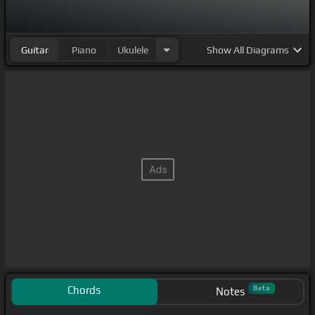
Guitar
Piano
Ukulele
Show
All Diagrams
Chords
Beta
Notes