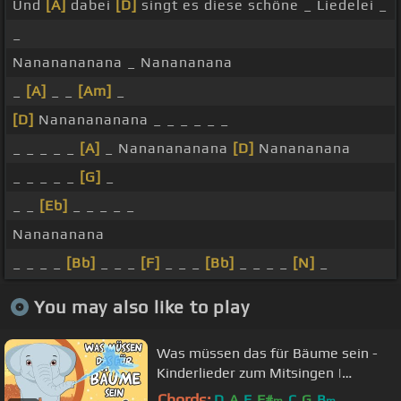
Und
[A]
dabei
[D]
singt es diese schöne _ Liedelei _
_
Nananananana _ Nanananana
_
[A]
_ _
[Am]
_
[D]
Nananananana _ _ _ _ _ _
_ _ _ _ _
[A]
_ Nananananana
[D]
Nanananana
_ _ _ _ _
[G]
_
_ _
[Eb]
_ _ _ _ _
Nanananana
_ _ _ _
[Bb]
_ _ _
[F]
_ _ _
[Bb]
_ _ _ _
[N]
_
You may also like to play
Was müssen das für Bäume sein -
Kinderlieder zum Mitsingen |
Liederkiste
Chords:
D
A
E
F#
C
G
B