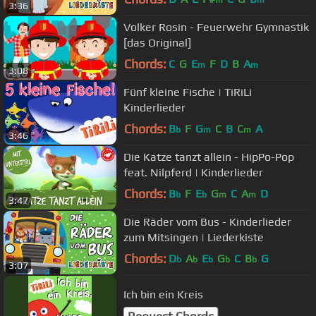
m
m
3:36
Volker Rosin - Feuerwehr Gymnastik
[das Original]
Chords:
C
G
E
F
D
B
A
m
m
3:08
Fünf kleine Fische | TiRiLi
Kinderlieder
Chords:
B
F
G
C
B
C
A
b
m
m
3:46
Die Katze tanzt allein - HipPo-Pop
feat. Nilpferd | Kinderlieder
Chords:
B
F
E
G
C
A
D
b
b
m
m
3:47
Die Räder vom Bus - Kinderlieder
zum Mitsingen | Liederkiste
Chords:
D
A
E
G
C
B
G
b
b
b
b
b
3:07
Ich bin ein Kreis