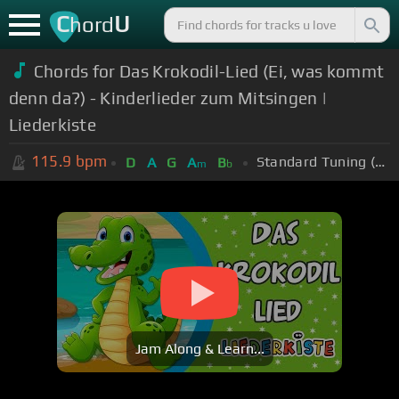
C
U
hord
Chords for Das Krokodil-Lied (Ei, was kommt
denn da?) - Kinderlieder zum Mitsingen |
Liederkiste
115.9
bpm
Standard Tuning (EADGBE)
D
A
G
A
B
m
b
Jam Along & Learn...