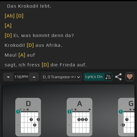
Das Krokodil lebt.
[Ab]
[D]
[A]
[D]
Ei, was kommt denn da?
Krokodil
[D]
aus Afrika.
Maul
[A]
auf
sagt, ich fress
[D]
die Frieda auf.
Frieda, die sagt, nein
[D]
Krokodil, lass das sein,
Lyrics
On
116
BPM
D
A
G
1
1
1
1
2
1
2
3
1
3
2