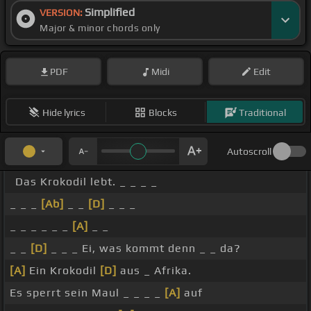
Simplified
VERSION:
Major & minor chords only
PDF
Midi
Edit
Hide lyrics
Blocks
Traditional
Autoscroll
Das Krokodil lebt. _ _ _ _
_ _ _
[Ab]
_ _
[D]
_ _ _
_ _ _ _ _ _
[A]
_ _
_ _
[D]
_ _ _ Ei, was kommt denn _ _ da?
[A]
Ein Krokodil
[D]
aus _ Afrika.
Es sperrt sein Maul _ _ _ _
[A]
auf