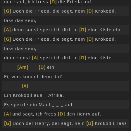
und sagt, ich fress
[D]
die Frieda auf.
[G]
Doch die Frieda, die sagt, nein
[D]
Krokodil,
lass das sein,
[A]
denn sonst sperr ich dich in
[D]
eine Kiste ein.
[G]
Doch die Frieda, die sagt, nein
[D]
Krokodil,
lass das sein,
denn sonst
[A]
sperr ich dich in
[D]
eine Kiste _ _ _
_ _ _
[Am]
_ _
[D]
ein.
Ei, was kommt denn da?
_ _ _ _
[A]
_
Ein Krokodil aus _ Afrika.
Es sperrt sein Maul _ _ _ auf
[A]
und sagt, ich fress
[D]
den Henry auf.
[G]
Doch der Henry, der sagt, nein
[D]
Krokodil, lass