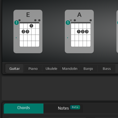
E
A
1
1
1
2
3
1
2
3
Guitar
Piano
Ukulele
Mandolin
Banjo
Bass
Chords
Beta
Notes