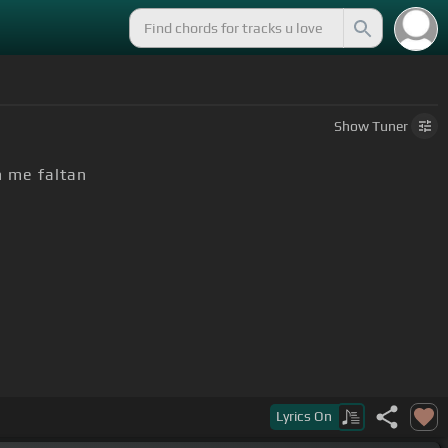
Show
Tuner
n me faltan
Lyrics
On