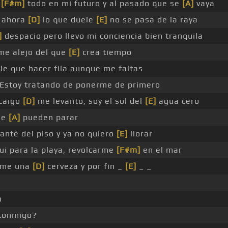
o
[F#m]
todo en mi futuro y al pasado que se
[A]
vaya
 ahora
[D]
lo que duele
[E]
no se pasa de la raya
]
despacio pero llevo mi conciencia bien tranquila
me alejo del que
[E]
crea tiempo
le que hacer fila aunque me faltas
Estoy tratando de ponerme de primero
 caigo
[D]
me levanto, soy el sol del
[E]
agua cero
me
[A]
pueden parar
anté del piso y ya no quiero
[E]
llorar
ui para la playa, revolcarme
[F#m]
en el mar
rme una
[D]
cerveza y por fin _
[E]
_ _
n
 conmigo?