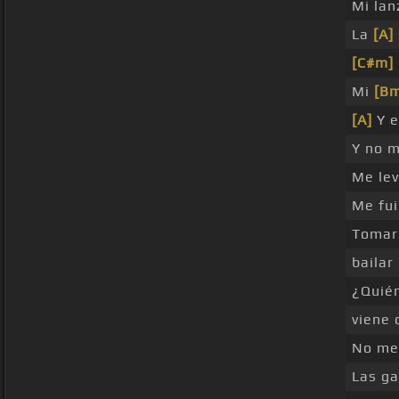
Mi lan
La
[A]
[C#m]
Mi
[B
[A]
Y e
Y no 
Me lev
Me fui
Toma
bailar
¿Quié
viene
No me
Las ga