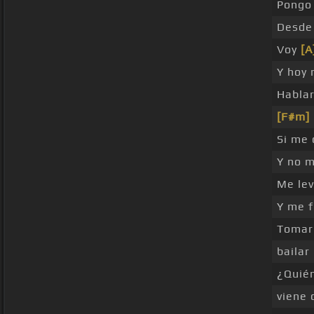
Pong
Desde
Voy
[A
Y hoy 
Hablar
[F#m]
Si me
Y no 
Me lev
Y me f
Toma
bailar
¿Quié
viene