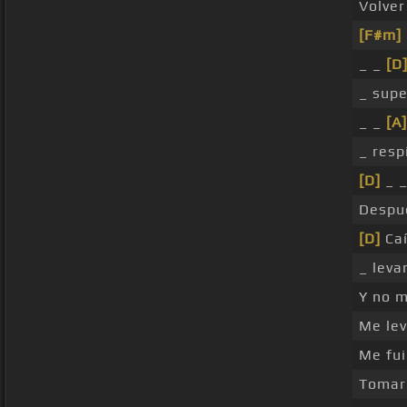
Volver
[F#m]
_ _
[D
_ supe
_ _
[A]
_ resp
[D]
_ _
Despu
[D]
Caí
_ leva
Y no 
Me lev
Me fui
Toma