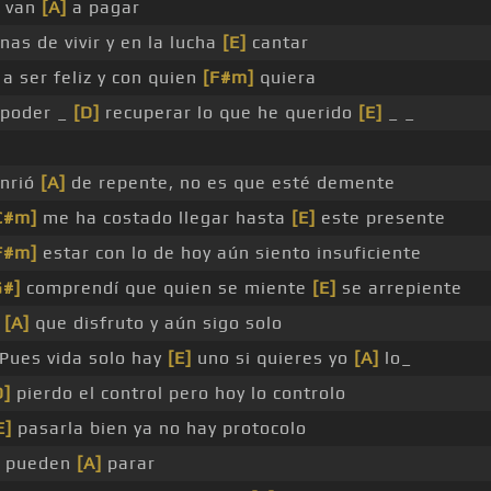
 van
[A]
a pagar
nas de vivir y en la lucha
[E]
cantar
 a ser feliz y con quien
[F#m]
quiera
 poder _
[D]
recuperar lo que he querido
[E]
_ _
onrió
[A]
de repente, no es que esté demente
C#m]
me ha costado llegar hasta
[E]
este presente
F#m]
estar con lo de hoy aún siento insuficiente
G#]
comprendí que quien se miente
[E]
se arrepiente
a
[A]
que disfruto y aún sigo solo
Pues vida solo hay
[E]
uno si quieres yo
[A]
lo_
D]
pierdo el control pero hoy lo controlo
E]
pasarla bien ya no hay protocolo
 pueden
[A]
parar