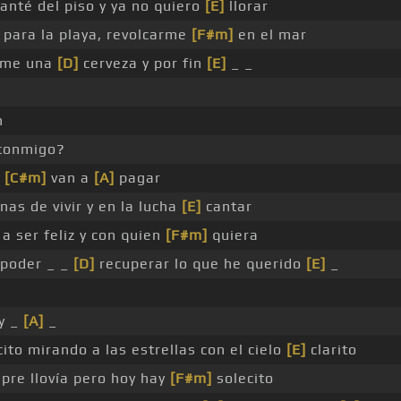
anté del piso y ya no quiero
[E]
llorar
 para la playa, revolcarme
[F#m]
en el mar
rme una
[D]
cerveza y por fin
[E]
_ _
n
 conmigo?
e
[C#m]
van a
[A]
pagar
nas de vivir y en la lucha
[E]
cantar
 a ser feliz y con quien
[F#m]
quiera
 poder _ _
[D]
recuperar lo que he querido
[E]
_
y _
[A]
_
ito mirando a las estrellas con el cielo
[E]
clarito
pre llovía pero hoy hay
[F#m]
solecito