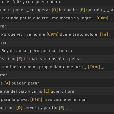
 a ser feliz y con quien quiera
Hasta poder _ recuperar
[D]
lo que he
[E]
querido _ _ 
]
Y brindo por lo que creí, me mataría y logré _
[C#m]
_
rar
Porque vivir ya no me
[C#m]
duele tanto solo el
[F#]
_ 
irar
 Soy de andas pero con más fuerza
és si no
[E]
te matas te enseño a pelear
 tan fuerte que mi propio llanto me hizo _
[C#m]
_
ntar
me
[A]
pueden parar
anté del piso y ya no
[E]
quiero llorar
 para la playa,
[F#m]
revolcarme en el mar
rme una
[D]
cerveza y por fin
[E]
_ _