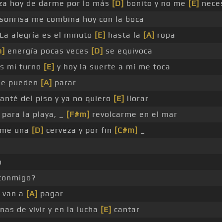
za hoy de darme por lo más
[D]
bonito y no me
[E]
nece
sonrisa me combina hoy con la boca
La alegría es el minuto
[E]
hasta la
[A]
ropa
m]
energía pocas veces
[D]
se equivoca
s mi turno
[E]
y hoy la suerte a mí me toca
me pueden
[A]
parar
anté del piso y ya no quiero
[E]
llorar
 para la playa, _
[F#m]
revolcarme en el mar
rme una
[D]
cerveza y por fin
[C#m]
_
n
 conmigo?
 van a
[A]
pagar
nas de vivir y en la lucha
[E]
cantar