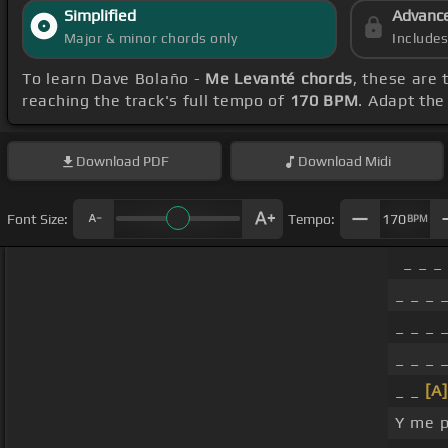
Simplified
Advanc
Major & minor chords only
Include
To learn Dave Bolaño -
Me Levanté chords
, these are 
reaching the track's full tempo of
170 BPM
. Adapt the
Download
PDF
Download
Midi
Font Size:
Tempo:
170
BPM
_ _ _
_ _ _ 
_ _ _ 
_ _ _ 
_ _
[A]
Y me 