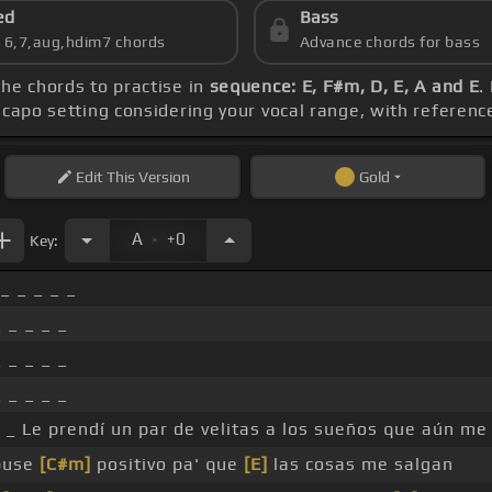
ed
Bass
s 6,7,aug,hdim7 chords
Advance chords for bass
the chords to practise in
sequence: E, F#m, D, E, A and E
.
 capo setting considering your vocal range, with referenc
Edit
This Version
Gold
.
A
+0
Key:
 _ _ _ _ _
_ _ _ _ _
_ _ _ _ _
_ _ _ _ _
_ Le prendí un par de velitas a los sueños que aún me
puse
[C#m]
positivo pa' que
[E]
las cosas me salgan