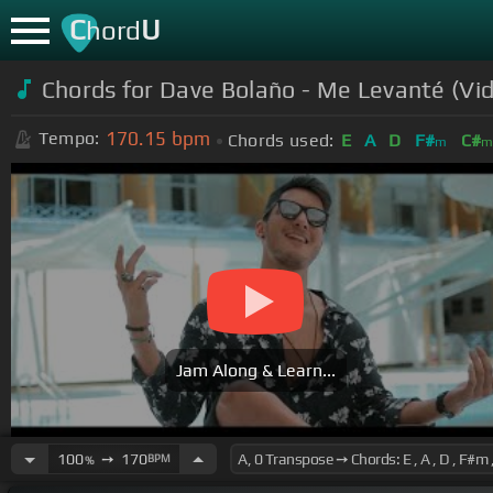
C
U
hord
Chords for Dave Bolaño - Me Levanté (Vid
170.15
bpm
Tempo:
Chords used:
E
A
D
F#
C#
m
Jam Along & Learn...
100
➙
170
BPM
%