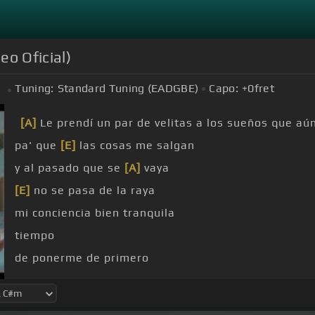
eo Oficial)
Tuning:
Standard Tuning (EADGBE)
Capo:
+0
fret
m
[A]
Le prendí un par de velitas a los sueños que aú
pa' que
[E]
las cosas me salgan
y al pasado que se
[A]
vaya
[E]
no se pasa de la raya
mi conciencia bien tranquila
tiempo
de ponerme de primero
soy el sol del
[E]
agua cero