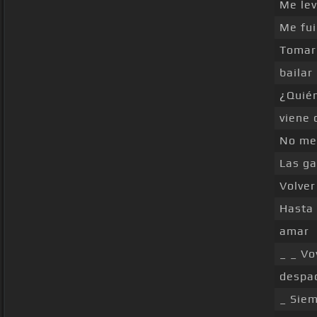
Me lev
Me fui
Toma
bailar
¿Quié
viene
No m
Las ga
Volver
Hasta
amar
_ _ Vo
despac
_ Siem