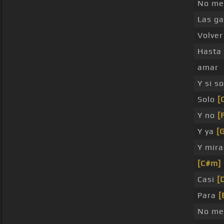
No me
Las ga
Volver
Hasta
amar
Y si s
Solo
[
Y no
[
Y ya
[
Y mir
[C#m]
Casi
[
Para
[
No me