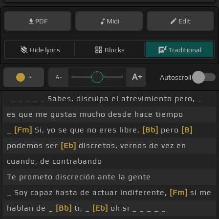
PDF
Midi
Edit
Hide lyrics
Blocks
Traditional
Autoscroll
_ _ _ _ _ Sabes, disculpa el atrevimiento pero, _
es que me gustas mucho desde hace tiempo
_
[Fm]
Si, yo se que no eres libre,
[Bb]
pero
[B]
podemos ser
[Eb]
discretos, vernos de vez en
cuando, de contrabando
Te prometo discreción ante la gente
_ Soy capaz hasta de actuar indiferente,
[Fm]
si me
hablan de _
[Bb]
ti, _
[Eb]
oh si _ _ _ _ _