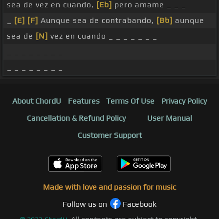
sea de vez en cuando,
[Eb]
pero amame _ _ _
_
[E]
[F]
Aunque sea de contrabando,
[Bb]
aunque
sea de
[N]
vez en cuando _ _ _ _ _ _ _
_ _ _ _ _ _ _ _
_ _ _ _ _ _ _ _
About ChordU
Features
Terms Of Use
Privacy Policy
Cancellation & Refund Policy
User Manual
Customer Support
Made with love and passion for music
Follow us on
Facebook