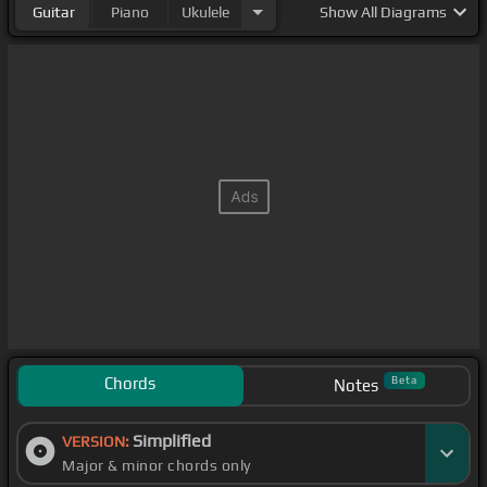
Guitar
Piano
Ukulele
Show
All Diagrams
Chords
Beta
Notes
Simplified
VERSION:
Major & minor chords only