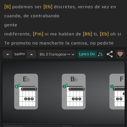
[B]
podemos ser
[Eb]
discretos, vernos de vez en
cuando, de contrabando
gente
indiferente,
[Fm]
si me hablan de
[Bb]
ti,
[Eb]
oh si
Te prometo no mancharte la camisa, no pedirte
más amor si estás de prisa
Lyrics
On
94
BPM
[Eb]
pero amame
[F]
Aunque sea de vez en cuando,
[Bb]
aunque sea
E
B
F
b
b
de contrabando,
[Eb]
pero amame
6
1
1
[E]
[F]
Aunque sea de contrabando,
[Bb]
aunque
1
1
1
1
1
1
1
1
1
1
2
sea de vez en cuando,
[Eb]
pero amame
2
3
4
2
3
4
3
4