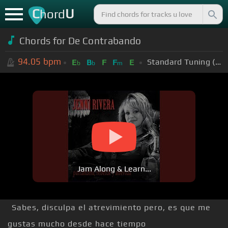
C
U
hord
Chords for
De Contrabando
94.05
bpm
Standard Tuning (EADGBE)
E
B
F
F
E
b
b
m
Jam Along & Learn...
Sabes, disculpa el atrevimiento pero, es que me
gustas mucho desde hace tiempo