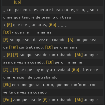
_ _ _
[Eb]
_ _ _ _ _
_ Con paciencia esperaré hasta tu regreso, _ solo
dime que tendré de premio un beso
Y
[F]
que me _ amaras,
[Bb]
_ _ _
[Eb]
y que me _ _ amaras _ _
[F]
Aunque sea de vez en cuando,
[A]
aunque sea
de
[Fm]
contrabando,
[Eb]
pero amame _ _ _
_
[E]
[F]
Aunque sea de contrabando,
[Bb]
aunque
sea de vez en cuando,
[Eb]
pero _ amame _ _
[C]
_
[F]
Sé que soy muy atrevida al
[Bb]
ofrecerte
una relación de contrabando
[Eb]
Pero me gustas tanto, que me conformo con
verte de vez en cuando
[Fm]
Aunque sea de
[F]
contrabando,
[Bb]
aunque