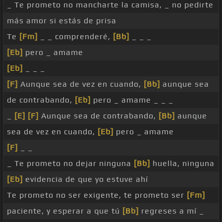
_ Te prometo no mancharte la camisa, _ no pedirte
más amor si estás de prisa
Te
[Fm]
_ _ comprenderé,
[Bb]
_ _ _
[Eb]
pero _ amame
[Eb]
_ _ _
[F]
Aunque sea de vez en cuando,
[Bb]
aunque sea
de contrabando,
[Eb]
pero _ amame _ _ _
_
[E]
[F]
Aunque sea de contrabando,
[Bb]
aunque
sea de vez en cuando,
[Eb]
pero _ amame
[F]
_ _
_ Te prometo no dejar ninguna
[Bb]
huella, ninguna
[Eb]
evidencia de que yo estuve ahí
Te prometo no ser exigente, te prometo ser
[Fm]
paciente, y esperar a que tú
[Bb]
regreses a mí _