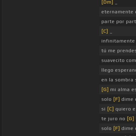
[Dm]
_
eternamente 
parte por par
[C]
_
infinitamente
tú me prendes
suavecito com
llego esperan
en la sombra 
[G]
mi alma es
solo
[F]
dime 
si
[C]
quiero 
te juro no
[G]
solo
[F]
dime 