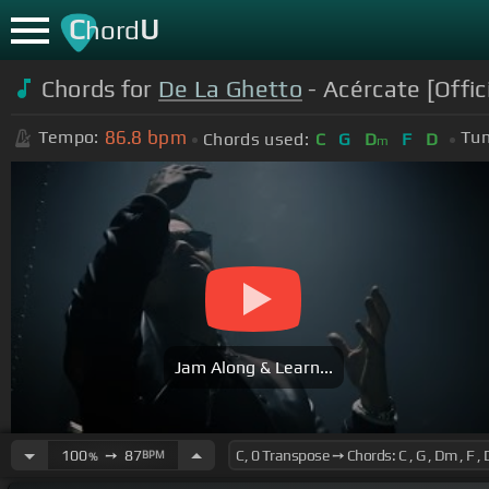
C
U
hord
Chords for
De La Ghetto
- Acércate [Offic
86.8
bpm
Tempo:
Tun
Chords used:
C
G
D
F
D
m
Jam Along & Learn...
100
➙
87
BPM
%