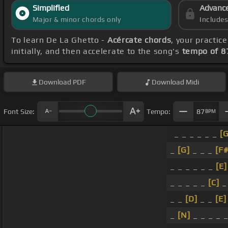
Simplified
Advanc
Major & minor chords only
Include
To learn De La Ghetto -
Acércate chords
, your practi
initially, and then accelerate to the song's
tempo of 8
Download
PDF
Download
Midi
Font Size:
Tempo:
87
BPM
_ _ _ _ _ _
[
_
[G]
_ _ _
[F#
_ _ _ _ _ _
[E]
_ _ _ _ _
[C]
_
_ _
[D]
_ _
[E]
_
[N]
_ _ _ _ _