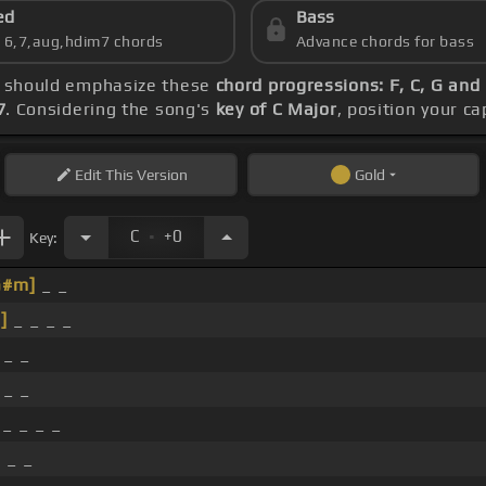
ed
Bass
s 6,7,aug,hdim7 chords
Advance chords for bass
ce should emphasize these
chord progressions: F, C, G an
7
. Considering the song's
key of C Major
, position your c
Edit
This Version
Gold
.
C
+0
Key:
G#m]
_ _
]
_ _ _ _
_ _
 _ _
_ _ _ _
 _ _