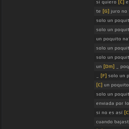
si quiero
[C]
e
te
[G]
juro no 
solo un poqui
solo un poqui
un poquito n
solo un poqui
solo un poqui
un
[Dm]
_ poq
_
[F]
solo un 
[C]
un poquito
solo un poqu
enviada por l
si no es así
[C
cuando bajast