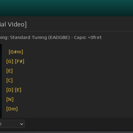
ial Video]
ing:
Standard Tuning (EADGBE)
Capo:
+0
fret
[G#m]
[G]
[F#]
[E]
[C]
[D]
[E]
[N]
[Dm]
[C]