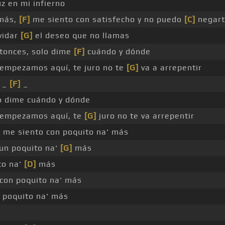
uz en mi infierno
más,
[F]
me siento con satisfecho y no puedo
[C]
negarte
vidar
[G]
el deseo que no llamas
tonces, solo dime
[F]
cuándo y dónde
 empezamos aquí, te juro no te
[G]
va a arrepentir
 _
[F]
_
o dime cuándo y dónde
empezamos aquí, te
[G]
juro no te va arrepentir
 me siento con poquito na' más
un poquito na'
[G]
más
to na'
[D]
más
con poquito na' más
 poquito na' más