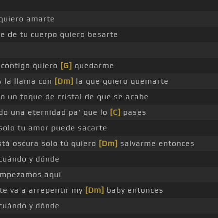
quiero amarte
te de tu cuerpo quiero besarte
 contigo quiero
[G]
quedarme
 la llama con
[Dm]
la que quiero quemarte
o un toque de cristal de que se acabe
do una eternidad pa' que lo
[C]
pases
solo tu amor puede sacarte
tá oscura solo tú quiero
[Dm]
salvarme entonces
cuándo y dónde
empezamos aquí
te va a arrepentir my
[Dm]
baby entonces
cuándo y dónde