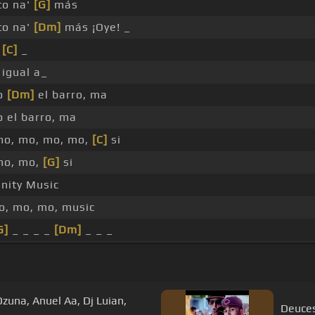
to na'
[G]
más
to na'
[Dm]
más ¡Oye! _
_
[C]
_
 igual a_
o
[Dm]
el barro, ma
 el barro, ma
mo, mo, mo, mo,
[C]
si
mo, mo,
[G]
si
inity Music
, mo, mo, music
G]
_ _ _ _
[Dm]
_ _ _
Ozuna, Anuel Aa, Dj Luian,
Deuce