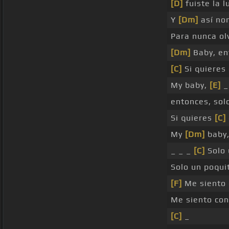
[D]
fuiste la l
Y
[Dm]
así no
Para nunca ol
[Dm]
Baby, en
[C]
Si quieres
My baby,
[E]
_
entonces, sol
Si quieres
[C]
My
[Dm]
baby,
_ _ _
[C]
Solo 
Solo un poqui
[F]
Me siento 
Me siento con
[C]
_