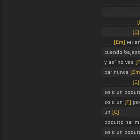
_ _ _ _ _ _ _ 
_ _ _ _ _ _ _ 
_ _ _ _ _ _ _
_ _ _ _ _ _
[C]
_ _
[Em]
Mi am
cuando bajas
y así no vas
[F
pa' nunca
[Em
_ _ _ _ _ _
[C]
solo un poqui
solo un
[F]
poq
un
[C]
_
poquito na' m
solo un poqui