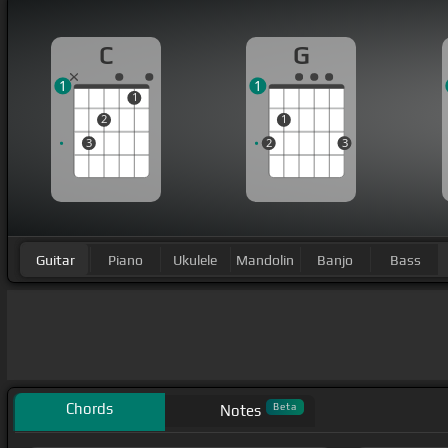
C
G
1
1
1
2
1
3
2
3
Guitar
Piano
Ukulele
Mandolin
Banjo
Bass
Chords
Beta
Notes