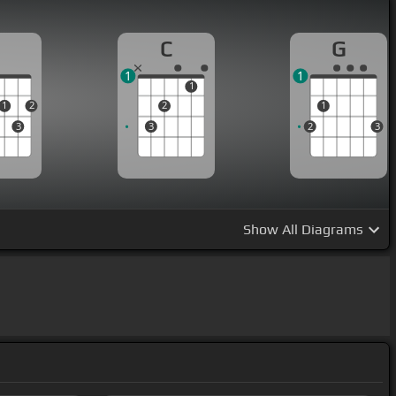
D
C
G
1
1
1
1
2
2
1
3
3
2
3
Show
All Diagrams