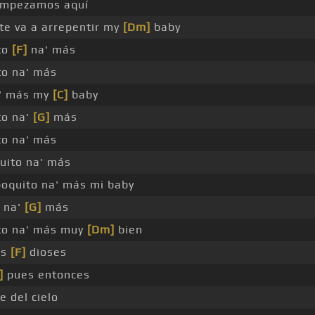
mpezamos aquí
te va a arrepentir my
[Dm]
baby
to
[F]
na' más
to na' más
a' más my
[C]
baby
to na'
[G]
más
to na' más
uito na' más
poquito na' más mi baby
 na'
[G]
más
ito na' más muy
[Dm]
bien
os
[F]
dioses
]
pues entonces
e del cielo