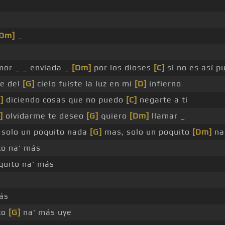
_
_
[Dm]
_
_ _
or _ _ enviada _
[Dm]
por los dioses
[C]
si no es así p
te del
[G]
cielo fuiste la luz en mi
[D]
infierno
]
diciendo cosas que no puedo
[C]
negarte a ti
]
olvidarme te deseo
[G]
quiero
[Dm]
llamar _
solo un poquito nada
[G]
mas, solo un poquito
[Dm]
na
to na' más
uito na' más
ás
to
[G]
na' más uye