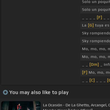
Solo un poqui
Solo un poqui
_ _ _ _
[F]
_ 
La
[G]
tuya es
Sky rompiend
Sky rompiendo
Mo, mo, mo, 
Mo, mo, mo, 
_ _
[Dm]
_ Inf
[F]
Mo, mo, mo
_ _
[C]
_ _ _
[
You may also like to play
La Ocasión - De La Ghetto, Arcangel, 