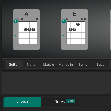
A
E
1
1
1
1
2
3
2
3
Guitar
Piano
Ukulele
Mandolin
Banjo
Bass
Chords
Beta
Notes