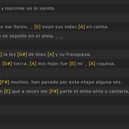
y morirme no lo siento.
e me lloren, _
[E]
vivan sus vidas
[A]
en calma.
 se sepulte en el alma. _ _
]
la ley
[G#]
de Dios
[A]
y su franqueza.
a
[G#]
tierra,
[A]
mis hijos fue
[E]
mi _
[A]
riqueza.
[F#]
muchos, han pasado por esta etapa alguna vez.
ón
[E]
que a veces me
[F#]
parte el alma oírla o cantarla