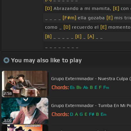
[D]
Abrazando a mi mamita,
[E]
con 
_ _ _ _
[F#m]
ella gozaba
[E]
mis tri
como _
[D]
recuerdo el
[E]
momento
[B]
_ _ _ _ _
[E]
_
[A]
_ _
_ _ _ _ _ _ _ _
You may also like to play
Grupo Exterminador - Nuestra Culpa ( 
Chords:
E
B
A
B
E
F
F
b
b
b
m
2:58
Grupo Exterminador - Tumba En Mi P
Chords:
D
A
G
E
F#
B
E
m
3:06