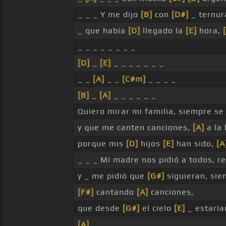
_ _ _ Y me dijo
[B]
con
[D#]
_ ternur
_ que había
[D]
llegado la
[E]
hora,
_ _ _ _ _ _ _ _
[D]
_
[E]
_ _ _ _ _ _ _
_ _
[A]
_ _
[C#m]
_ _ _ _
[B]
_
[A]
_ _ _ _ _ _
Quiero mirar mi familia, siempre s
y que me canten canciones,
[A]
a la 
porque mis
[D]
hijos
[E]
han sido,
[A
_ _ _ Mi madre nos pidió a todos, r
y _ me pidió que
[G#]
siguieran, si
[F#]
cantando
[A]
canciones,
que desde
[G#]
el cielo
[E]
_ estaría
[A]
_ _ _ _ _ _