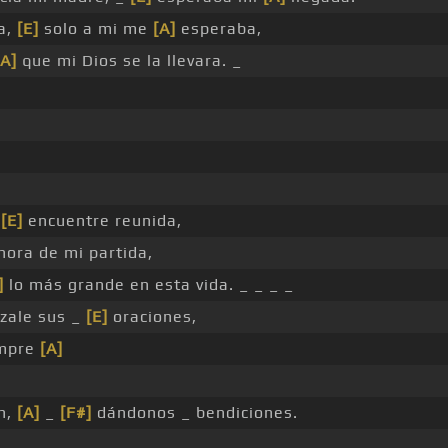
a,
[E]
solo a mi me
[A]
esperaba,
[A]
que mi Dios se la llevara. _
e
[E]
encuentre reunida,
hora de mi partida,
]
lo más grande en esta vida. _ _ _ _
ezale sus _
[E]
oraciones,
empre
[A]
n,
[A]
_
[F#]
dándonos _ bendiciones.