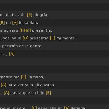
 un disfraz de
[E]
alegría,
[E]
no
[A]
lo sabían,
algo raro
[F#m]
presentía.
ausos, ya lo
[D]
presentía
[E]
mi mente.
 petición de la gente,
a, _
[A]
i madre me
[E]
llamaba,
,
[A]
para ver si la alcanzaba.
 _
[A]
hasta que su hijo
[E]
cia mi madre, _
[E]
esperaba mi
[A]
llegada.