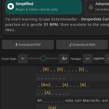
Simplified
Advanc
Major & minor chords only
Include
To start learning Grupo Exterminador -
Despedida Con
practice at a gentle
51 BPM
, then escalate to the son
likes.
Download
PDF
Download
Midi
Font Size:
Tempo:
100
BPM
_
[B]
_ _
[D]
_ _ _ _
[E]
_
_ _ _ _ _ _ _ _
_
[Bm]
_ _ _
[A]
_ _ _
[B]
_
_ _
[A]
_ _ _ _ _
Mi _ _ _ _ _ _ vida con Mariachi, así
_ _ _
[F#]
_