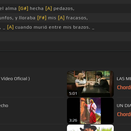
el alma
[G#]
hecha
[A]
pedazos,
unfos, y lloraba
[F#]
mis
[A]
fracasos,
, _
[A]
cuando murió entre mis brazos. _
Vídeo Oficial )
LAS M
Chord
5:01
echo
UN DI
Chord
3:26