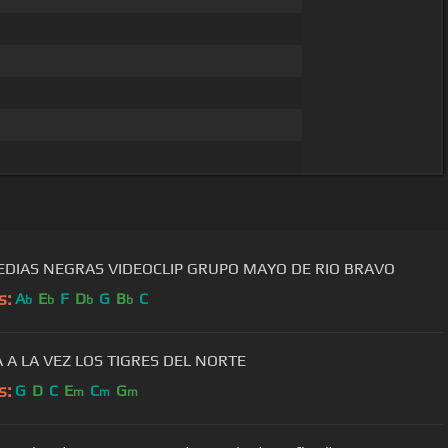
EDIAS NEGRAS VIDEOCLIP GRUPO MAYO DE RIO BRAVO
s:
A
E
F
D
G
B
C
b
b
b
b
A A LA VEZ LOS TIGRES DEL NORTE
s:
G
D
C
E
C
G
m
m
m