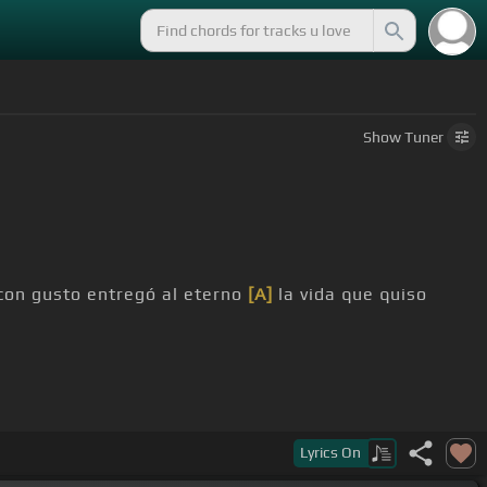
Show
Tuner
con gusto entregó al eterno
[A]
la vida que quiso
Lyrics
On
 quiero
[B]
más vida.