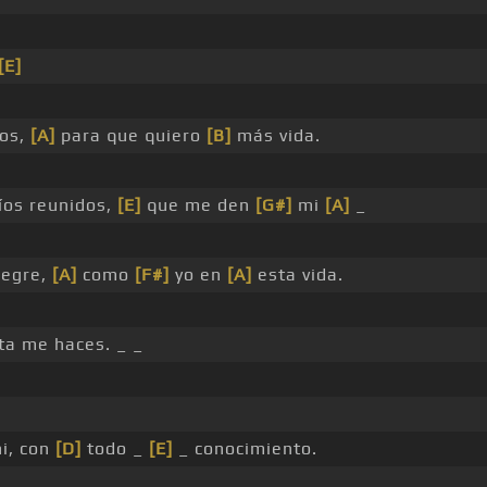
[E]
os,
[A]
para que quiero
[B]
más vida.
íos reunidos,
[E]
que me den
[G#]
mi
[A]
_
legre,
[A]
como
[F#]
yo en
[A]
esta vida.
ta me haces. _ _
i, con
[D]
todo _
[E]
_ conocimiento.