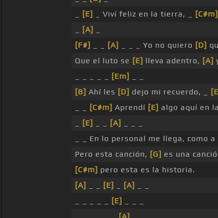
_
[E]
_ Viví feliz en la tierra, _
[C#m]
_
[A]
_
[F#]
_ _
[A]
_ _ _ Yo no quiero
[D]
qu
Que el luto se
[E]
lleva adentro,
[A]
y
_ _ _ _ _
[Em]
_ _
[B]
Ahí les
[D]
dejo mi recuerdo, _
[E
_ _
[C#m]
Aprendí
[E]
algo aquí en l
_
[E]
_ _
[A]
_ _ _
_ _ En lo personal me llega, como a
Pero esta canción,
[G]
es una canci
[C#m]
pero esta es la historia.
[A]
_ _
[E]
_
[A]
_ _
_ _ _ _ _
[E]
_ _ _
_ _ _ _ _ _
[A]
_ _