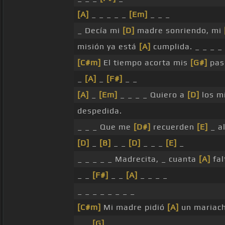
[A]
_ _ _ _ _
[Em]
_ _ _
_ Decía mi
[D]
madre sonriendo, mi
misión ya está
[A]
cumplida. _ _ _ _
[C#m]
El tiempo acorta mis
[G#]
pas
_
[A]
_
[F#]
_ _
[A]
_
[Em]
_ _ _ _ Quiero a
[D]
los m
despedida.
_ _ _ Que me
[D#]
recuerden
[E]
_ a
[D]
_
[B]
_ _
[D]
_ _ _
[E]
_
_ _ _ _ _ Madrecita, _ cuanta
[A]
fal
_ _
[F#]
_ _
[A]
_ _ _ _
_ _ _ _ _ _ _ _
[C#m]
Mi madre pidió
[A]
un mariach
_ _
[G]
_