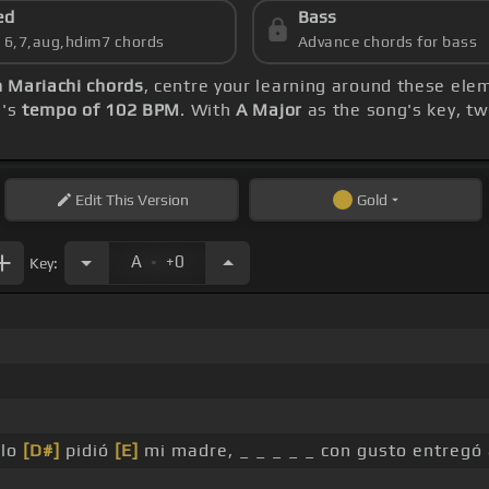
ed
Bass
s 6,7,aug,hdim7 chords
Advance chords for bass
 Mariachi chords
, centre your learning around these ele
g's
tempo of 102 BPM
. With
A Major
as the song's key, tw
Edit
This Version
Gold
.
A
+0
Key:
 lo
[D#]
pidió
[E]
mi madre, _ _ _ _ _ con gusto entregó