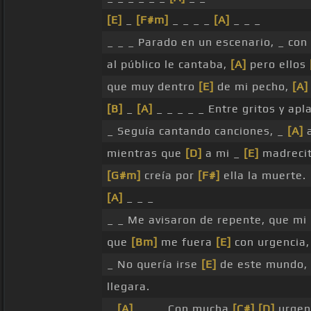
[E]
_
[F#m]
_ _ _ _
[A]
_ _ _
_ _ _ Parado en un escenario, _ con
al público le cantaba,
[A]
pero ellos
que muy dentro
[E]
de mi pecho,
[A]
[B]
_
[A]
_ _ _ _ _ Entre gritos y apl
_ Seguía cantando canciones, _
[A]
a
mientras que
[D]
a mi _
[E]
madrecit
[G#m]
creía por
[F#]
ella la muerte.
[A]
_ _ _
_ _ Me avisaron de repente, que m
que
[Bm]
me fuera
[E]
con urgencia
_ No quería irse
[E]
de este mundo,
llegara.
_
[A]
_ _ _ Con mucha
[C#]
[D]
urgen