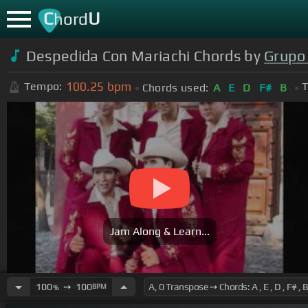
C
U
hord
Despedida Con Mariachi Chords by
Grupo
100.25
bpm
Tempo:
T
Chords used:
A
E
D
F#
B
Jam Along & Learn...
100
➙
100
BPM
%