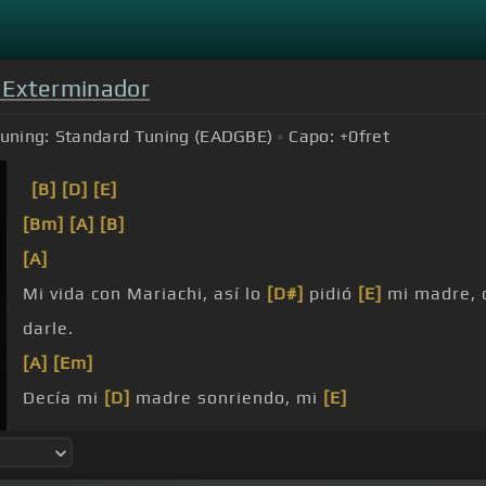
 Exterminador
uning:
Standard Tuning (EADGBE)
Capo:
+0
fret
[B]
[D]
[E]
[Bm]
[A]
[B]
[A]
Mi vida con Mariachi, así lo
[D#]
pidió
[E]
mi madre, 
darle.
[A]
[Em]
Decía mi
[D]
madre sonriendo, mi
[E]
misión ya está
[A]
cumplida.
[C#m]
El tiempo acorta mis
[G#]
pasos,
[A]
para que