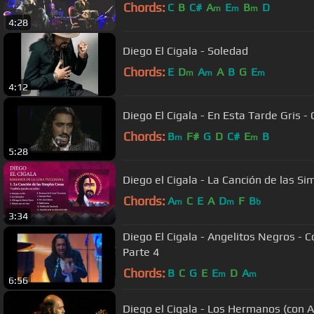
Chords:
C
B
C#
A
E
B
D
m
m
m
4:28
Diego El Cigala - Soledad
Chords:
E
D
A
A
B
G
E
m
m
m
4:12
Diego El Cigala - En Esta Tarde Gris -
Chords:
B
F#
G
D
C#
E
B
m
m
5:28
Chords:
A
C
E
A
D
F
B
m
m
b
3:34
Diego El Cigala - Angelitos Negros - 
Parte 4
Chords:
B
C
G
E
E
D
A
m
m
6:56
Diego el Cigala - Los Hermanos (con 