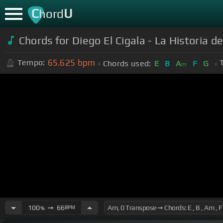
C
U
hord
Chords for Diego El Cigala - La Historia 
65.625
bpm
Tempo:
Chords used:
E
B
A
F
G
m
100
➙
66
BPM
%