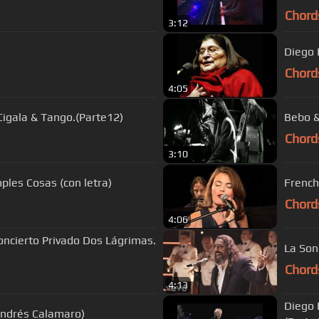
Chord
3:12
Diego 
Chord
4:05
 Cigala & Tango.(Parte12)
Bebo &
Chord
3:10
Diego el Cigala - La Canción de las Simples Cosas (con letra)
French
Chord
4:06
Concierto Privado Dos Lágrimas.
La Son
Chord
4:13
Diego 
Andrés Calamaro)