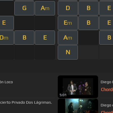
G
A
D
B
E
m
E
E
B
E
m
D
B
E
A
B
m
m
N
ón Loco
Diego 
Chord
5:01
cierto Privado Dos Lágrimas.
Diego e
Chord