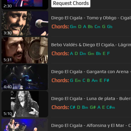
Request Chords
2:30
Diego El Cigala - Tomo y Obligo - Ciga
Chords:
G
D
A
B
C
G
G
m
b
m
b
3:30
Bebo Valdés & Diego El Cigala.- Lágr
Chords:
A
D
D
G
B
E
F
m
m
b
5:31
Diego El Cigala - Garganta con Arena -
Chords:
G
E
C
B
A
E
F#
m
m
4:40
Diego El Cigala - Luna de plata - Buler
Chords:
C#
D
B
G#
A
E
C#
m
m
5:10
Diego El Cigala - Alfonsina y El Mar - 