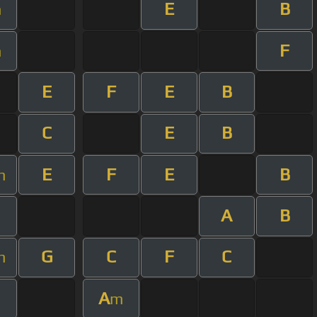
E
B
m
F
m
E
F
E
B
C
E
B
E
F
E
B
m
A
B
G
C
F
C
m
A
m