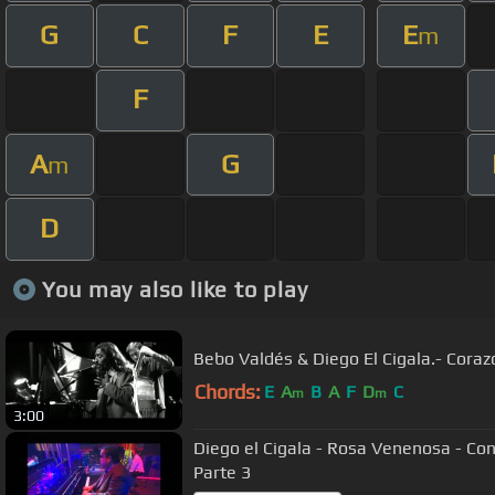
G
C
F
E
E
m
F
A
G
m
D
You may also like to play
Bebo Valdés & Diego El Cigala.- Coraz
Chords:
E
A
B
A
F
D
C
m
m
3:00
Diego el Cigala - Rosa Venenosa - Con
Parte 3