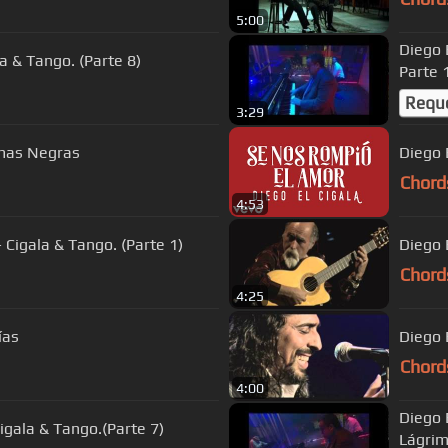
5:00
Diego El Cigala - Comprom
la & Tango. (Parte 8)
Parte 
Requ
3:29
imas Negras
Diego 
Chord
4:53
 Cigala & Tango. (Parte 1)
Chord
4:25
ías
Diego E
Chord
4:00
Diego 
Cigala & Tango.(Parte 7)
Lágrim