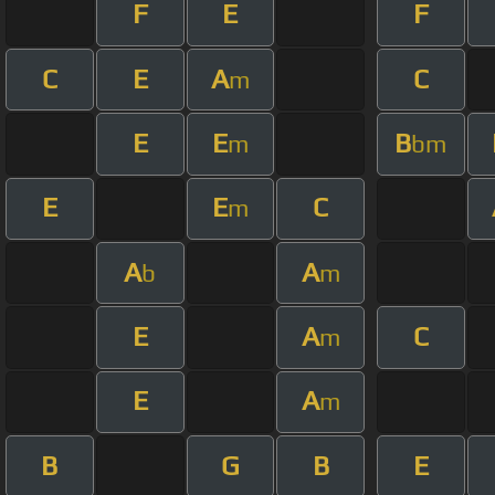
F
E
F
C
E
A
C
m
E
E
B
m
bm
E
E
C
m
A
A
b
m
E
A
C
m
E
A
m
B
G
B
E