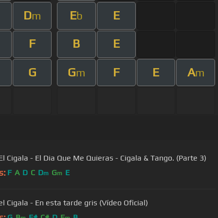
D
E
E
m
b
F
B
E
G
G
F
E
A
m
m
El Cigala - El Dia Que Me Quieras - Cigala & Tango. (Parte 3)
s:
F
A
D
C
D
G
E
m
m
l Cigala - En esta tarde gris (Vídeo Oficial)
s:
G
B
F#
C#
D
E
B