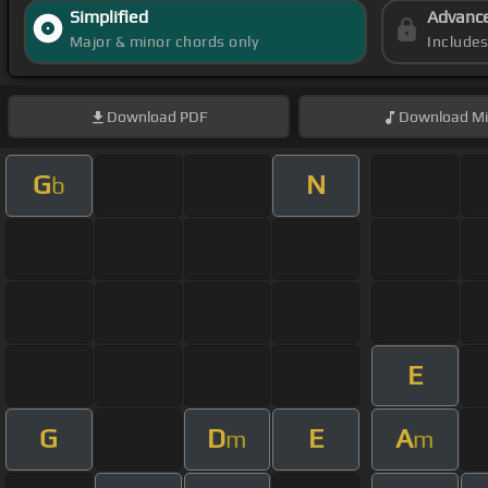
Simplified
Advanc
Major & minor chords only
Include
Download
PDF
Download
Mi
G
N
b
E
G
D
E
A
m
m