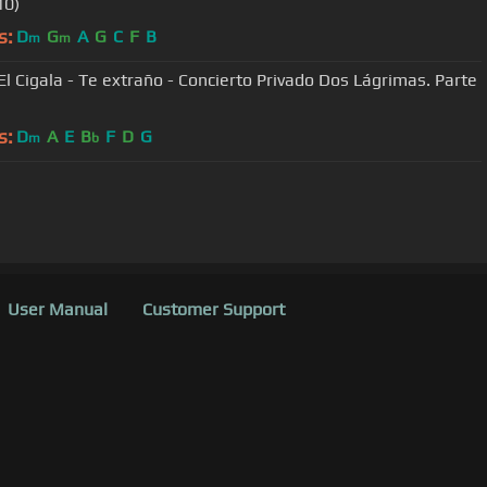
10)
s:
D
G
A
G
C
F
B
m
m
El Cigala - Te extraño - Concierto Privado Dos Lágrimas. Parte
s:
D
A
E
B
F
D
G
m
b
User Manual
Customer Support