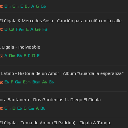
s:
D
G
E
B
A
G
G
m
m
b
b
El Cigala & Mercedes Sosa - Canción para un niño en la calle
s:
D
C#
F#
E
A
G#
F#
m
 Cigala - Inolvidable
s:
A
D
B
F
C
D
E
m
b
 Latino - Historia de un Amor | Album "Guarda la esperanza"
s:
E
F
G
E
B
A
G
b
m
bm
bm
b
b
ora Santanera - Dos Gardenias ft. Diego El Cigala
s:
G
D
E
G
C
A
B
m
b
m
b
El Cigala - Tema de Amor (El Padrino) - Cigala & Tango.