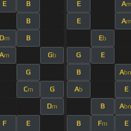
E
B
E
A
B
E
A
D
B
E
m
b
A
G
G
E
m
b
G
B
A
b
C
G
A
E
m
b
D
B
A
m
b
F
E
B
F
E
m