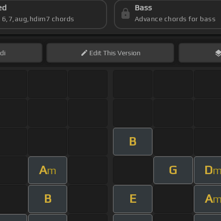
ed
Bass
s 6,7,aug,hdim7 chords
Advance chords for bass
di
Edit
This Version
B
A
G
D
m
B
E
A