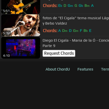
Chords:
E
D
G
G
G
B
A
b
m
b
m
5:51
fotos de "El Cigala" tema musical Lág
y Bebo Valdez
Chords:
A
D
D
G
F
B
E
m
m
b
5:32
Diego El Cigala - Maria de la Ó - Conc
Parte 9
Request Chords
4:10
About ChordU
Features
Term