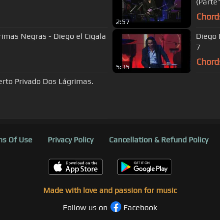
(Parte
Chord
2:57
rimas Negras - Diego el Cigala
Diego 
7
Chord
5:35
ierto Privado Dos Lágrimas.
s Of Use
Privacy Policy
Cancellation & Refund Policy
Made with love and passion for music
Follow us on
Facebook