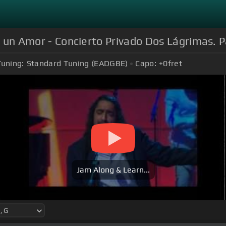
de un Amor - Concierto Privado Dos Lágrimas. 
Tuning:
Standard Tuning (EADGBE)
Capo:
+0
fret
Jam Along & Learn...