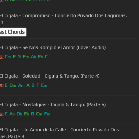
m
m
iso - Concierto Privado Dos Lágrimas.
11
est Chords
El Cigala - Se Nos Rompió el Amor (Cover Audio)
s:
C
F
G
F
A
E
C
m
m
b
b
Diego El Cigala - Soledad - Cigala & Tango. (Parte 4)
s:
E
D
A
A
B
F
E
m
m
m
l Cigala - Nostalgias - Cigala & Tango. (Parte 6)
s:
C
A
D
E
G
C
F
b
b
b
m
m
El Cigala - Un Amor de la Calle - Concierto Privado Dos
as. Parte 8