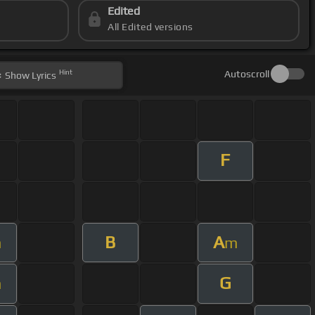
Edited
All Edited versions
Hint
Autoscroll
Show
Lyrics
F
B
A
m
m
G
m