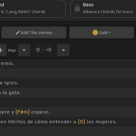
ed
Bass
s 6,7,aug,hdim7 chords
Advance chords for bass
Edit
This Version
Gold
.
D
+0
Key:
remix.
e lyrics.
 la gala.
pere y
[F#m]
espere.
en libritos de cómo entender a
[D]
las mujeres.