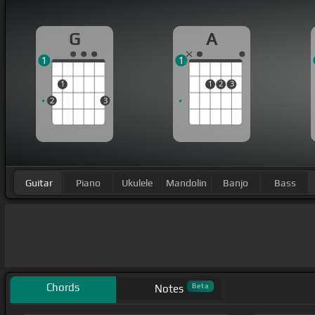
G
A
1
1
1
1
2
3
2
3
Guitar
Piano
Ukulele
Mandolin
Banjo
Bass
Chords
Beta
Notes