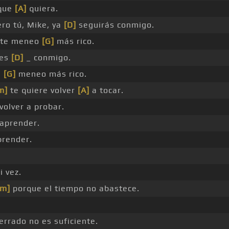
que
[A]
quiera.
ero tú, Mike, ya
[D]
seguirás conmigo.
 te meneo
[G]
más rico.
nes
[D]
_ conmigo.
e
[G]
meneo más rico.
m]
te quiere volver
[A]
a tocar.
volver a probar.
aprender.
prender.
 vez.
#m]
porque el tiempo no abastece.
errado no es suficiente.