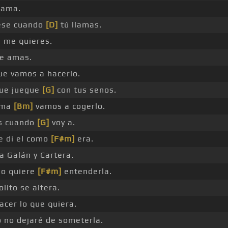
bama.
 ese cuando
[D]
tú llamas.
 me quieres.
e amas.
e vamos a hacerlo.
que juegue
[G]
con tus senos.
alma
[Bm]
vamos a cogerlo.
s cuando
[G]
voy a.
e di el como
[F#m]
era.
 Galán y Cartera.
no quiere
[F#m]
entenderla.
lito se altera.
acer lo que quiera.
 no dejaré de someterla.