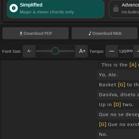
Simplified
Advanc
Major & minor chords only
Include
Download
PDF
Download
Midi
Font Size:
Tempo:
120
BPM
This is the
[A]
Yo, Ale.
Basket
[G]
to th
Dasilva, díselo a
Up in
[D]
two.
Que no se dese
[G]
Que no exist
No.