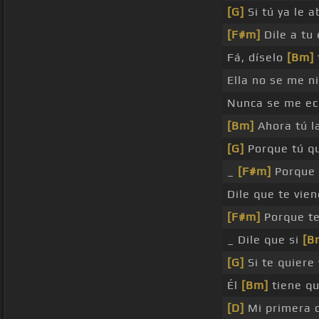
[G]
Si tú ya le 
[F#m]
Dile a tu
Fá, díselo
[Bm]
Ella no se me n
Nunca se me ec
[Bm]
Ahora tú l
[G]
Porque tú qu
_
[F#m]
Porque 
Dile que te vie
[F#m]
Porque t
_ Dile que si
[B
[G]
Si te quiere 
Él
[Bm]
tiene q
[D]
Mi primera 