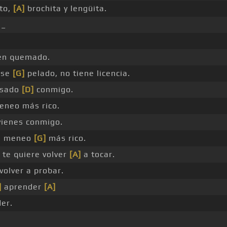
to,
[A]
brochita y lengüita.
e_
en quemado.
ese
[G]
pelado, no tiene licencia.
esado
[D]
conmigo.
neo más rico.
ienes conmigo.
e meneo
[G]
más rico.
 te quiere volver
[A]
a tocar.
volver a probar.
]
aprender
[A]
er.