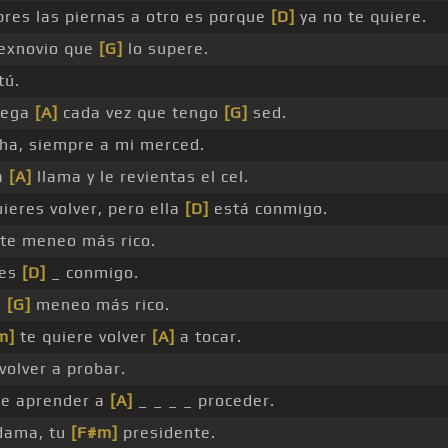
abres las piernas a otro es porque
[D]
ya no te quiere.
 exnovio que
[G]
lo supere.
tú.
iega
[A]
cada vez que tengo
[G]
sed.
ha, siempre a mi merced.
a
[A]
llama y le revientas el cel.
ieres volver, pero ella
[D]
está conmigo.
te meneo más rico.
nes
[D]
_ conmigo.
e
[G]
meneo más rico.
m]
te quiere volver
[A]
a tocar.
volver a probar.
ue aprender a
[A]
_ _ _ _ proceder.
dama, tu
[F#m]
presidente.