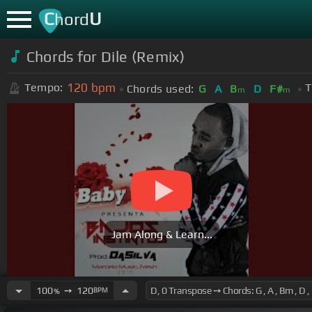
C
U
hord
Chords for
Dile (Remix)
120
bpm
Tempo:
T
Chords used:
G
A
B
D
F#
m
m
Jam Along & Learn...
100
➙
120
BPM
%