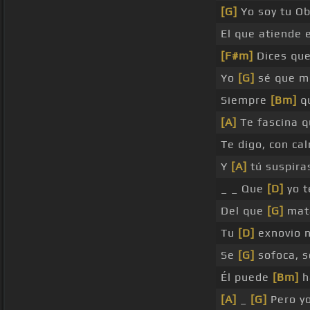
[G]
Yo soy tu O
El que atiende
[F#m]
Dices que
Yo
[G]
sé que m
Siempre
[Bm]
qu
[A]
Te fascina 
Te digo, con c
Y
[A]
tú suspira
_ _ Que
[D]
yo t
Del que
[G]
mata
Tu
[D]
exnovio 
Se
[G]
sofoca, so
Él puede
[Bm]
h
[A]
_
[G]
Pero yo