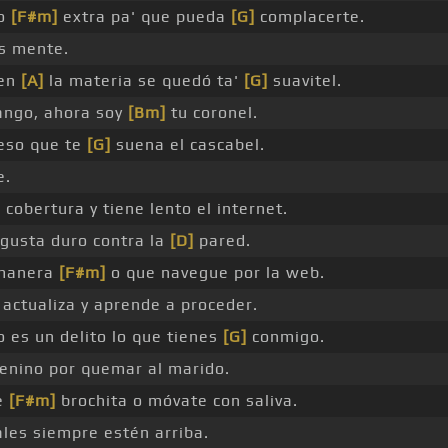
po
[F#m]
extra pa' que pueda
[G]
complacerte.
es mente.
 en
[A]
la materia se quedó ta'
[G]
suavitel.
rango, ahora soy
[Bm]
tu coronel.
eso que te
[G]
suena el cascabel.
e.
 cobertura y tiene lento el internet.
gusta duro contra la
[D]
pared.
 manera
[F#m]
o que navegue por la web.
 actualiza y aprende a proceder.
 es un delito lo que tienes
[G]
conmigo.
enino por quemar al marido.
e
[F#m]
brochita o móvate con saliva.
ales siempre estén arriba.