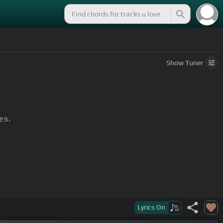
Show
Tuner
es.
Lyrics
On