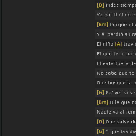
[D]
Pides tiem
Ya pa' ti él no 
[Bm]
Porque él
Y él perdió su 
El niño
[A]
travi
El que te lo hac
Él está fuera de
No sabe que te 
Que busque la
[G]
Pa' ver si se
[Bm]
Dile que no
Nadie va al fem
[D]
Que salve d
[G]
Y que las di