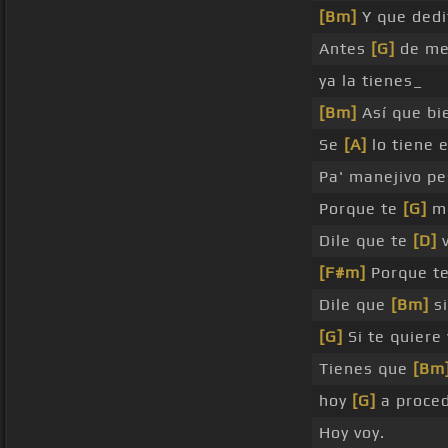
[Bm]
Y que dedi
Antes
[G]
de m
ya la tienes_
[Bm]
Así que bi
Se
[A]
lo tiene 
Pa' manejivo p
Porque te
[G]
me
Dile que te
[D]
v
[F#m]
Porque t
Dile que
[Bm]
si
[G]
Si te quiere 
Tienes que
[Bm
hoy
[G]
a proced
Hoy voy.