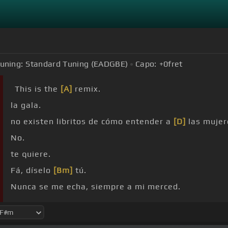
uning:
Standard Tuning (EADGBE)
Capo:
+0
fret
This is the
[A]
remix.
la gala.
no existen libritos de cómo entender a
[D]
las mujer
No.
te quiere.
Fá, díselo
[Bm]
tú.
Nunca se me echa, siempre a mi merced.
revientas el cel.