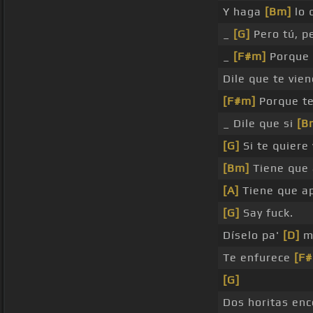
Y haga
[Bm]
lo 
_
[G]
Pero tú, p
_
[F#m]
Porque
Dile que te vie
[F#m]
Porque t
_ Dile que si
[B
[G]
Si te quiere 
[Bm]
Tiene que 
[A]
Tiene que a
[G]
Say fuck.
Díselo pa'
[D]
mi
Te enfurece
[F
[G]
Dos horitas enc