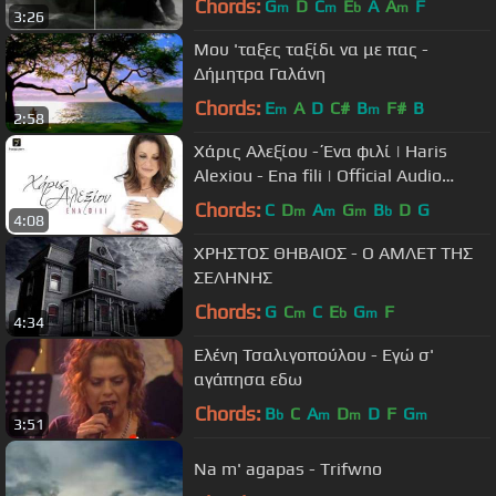
Chords:
G
D
C
E
A
A
F
m
m
b
m
3:26
Μου 'ταξες ταξίδι να με πας -
Δήμητρα Γαλάνη
Chords:
E
A
D
C#
B
F#
B
m
m
2:58
Χάρις Αλεξίου - Ένα φιλί | Haris
Alexiou - Ena fili | Official Audio
Release HQ [new]
Chords:
C
D
A
G
B
D
G
m
m
m
b
4:08
ΧΡΗΣΤΟΣ ΘΗΒΑΙΟΣ - Ο ΑΜΛΕΤ ΤΗΣ
ΣΕΛΗΝΗΣ
Chords:
G
C
C
E
G
F
m
b
m
4:34
Ελένη Τσαλιγοπούλου - Εγώ σ'
αγάπησα εδω
Chords:
B
C
A
D
D
F
G
b
m
m
m
3:51
Na m' agapas - Trifwno