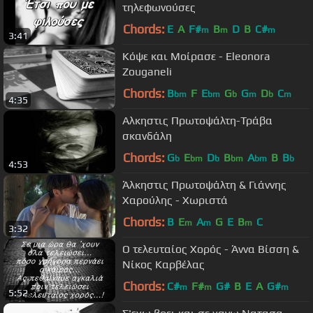
τηλεφωνούσες
Chords:
E
A
F#
B
D
B
C#
m
m
m
3:41
Κόψε και Μοίρασε - Eleonora
Zouganeli
Chords:
B
F
E
G
G
D
C
bm
bm
b
m
b
m
4:35
Αλκηστις Πρωτοψάλτη-Τράβα
σκανδάλη
Chords:
G
E
D
B
A
B
B
b
bm
b
bm
bm
b
4:53
Άλκηστις Πρωτοψάλτη & Γιάννης
Χαρούλης - Χωριστά
Chords:
B
E
A
G
E
B
C
m
m
m
3:32
Ο τελευταίος Χορός - Άννα Βίσση &
Νίκος Καρβέλας
Chords:
C#
F#
G#
B
E
A
G#
m
m
m
5:52