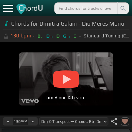
C
U
hord
Chords for Dimitra Galani - Dio Meres Mono
130
bpm
Standard Tuning (EADGBE)
B
D
D
G
C
b
m
m
Jam Along & Learn...
130
BPM