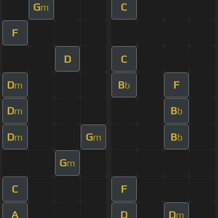
G
C
m
F
D
C
D
B
F
m
b
D
B
m
b
D
G
B
m
m
b
G
m
C
F
A
D
D
m