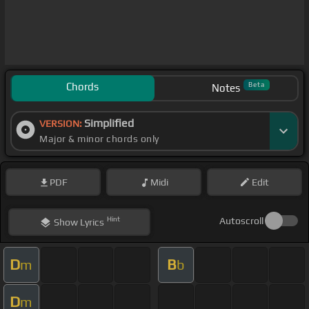
Chords
Beta
Notes
Simplified
VERSION:
Major & minor chords only
PDF
Midi
Edit
Hint
Autoscroll
Show
Lyrics
D
B
m
b
D
m