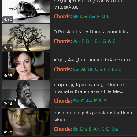
Σ'εχω βρει και σε χανω Νατασα
Μποφιλιου
Chords:
B
D
A
F
D
C
b
m
m
4:30
O Proskinitis - Alkinoos Iwannidhs
Chords:
A
F
D
E
G
A
E
m
m
m
3:29
Χάρις Αλεξίου - Απόψε θέλω να πιω
Chords:
C
A
B
G
F
E
C
m
b
b
m
m
b
4:05
Σταμάτης Κραουνάκης - Φίλα με |
Stamatis Kraounakis - Fila Me
(Official Video)
Chords:
E
C
A
F
B
G
m
m
3:14
poso mou leipeis papakonstantinou-
kikidi
Chords:
B
D
E
A
C
D
G
b
m
m
m
4:26