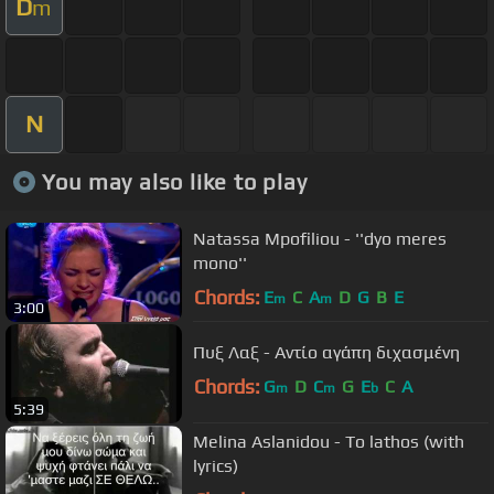
D
m
N
You may also like to play
Natassa Mpofiliou - ''dyo meres
mono''
Chords:
E
C
A
D
G
B
E
m
m
3:00
Πυξ Λαξ - Αντίο αγάπη διχασμένη
Chords:
G
D
C
G
E
C
A
m
m
b
5:39
Melina Aslanidou - To lathos (with
lyrics)