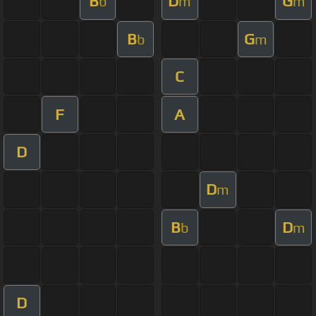
B
D
G
b
m
m
B
G
b
m
C
F
A
D
D
m
B
D
b
m
D