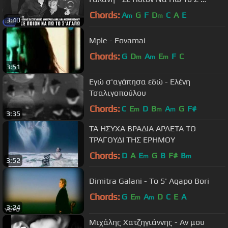
Αγαπώ - Official Video Clip
Chords:
A
G
F
D
C
A
E
m
m
3:40
Mple - Fovamai
Chords:
G
D
A
E
F
C
m
m
m
3:51
Εγώ σ'αγάπησα εδώ - Ελένη
Τσαλιγοπούλου
Chords:
C
E
D
B
A
G
F#
m
m
m
3:35
ΤΑ ΗΣΥΧΑ ΒΡΑΔΙΑ ΑΡΛΕΤΑ ΤΟ
ΤΡΑΓΟΥΔΙ ΤΗΣ ΕΡΗΜΟΥ
Chords:
D
A
E
G
B
F#
B
m
m
3:52
Dimitra Galani - To S' Agapo Bori
Chords:
G
E
A
D
C
E
A
m
m
3:24
Μιχάλης Χατζηγιάννης - Αν μου