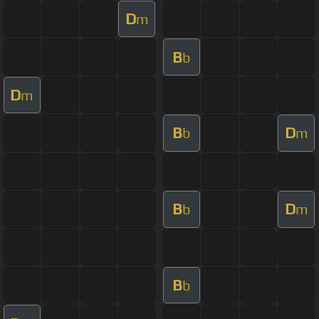
D
m
B
b
D
m
B
D
b
m
B
D
b
m
B
b