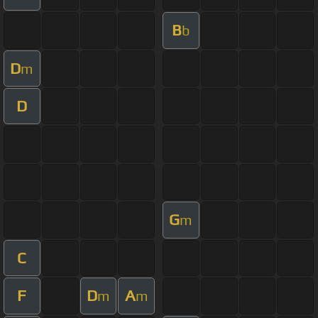
B
b
D
m
D
G
m
C
F
D
A
m
m