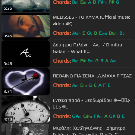
Chords:
B
E
A
D
F#
F#
G
m
m
m
5:26
MELISSES - TO KYMA (Official music
video 4K)
Chords:
A
E
G
B
E
D
B
bm
b
bm
bm
b
3:45
Δήμητρα Γαλάνη - Αν... / Dimitra
Galani - What If...
Chords:
B
F#
E
G
B
A
A
m
m
m
3:46
ΠΕΘΑΙΝΩ ΓΙΑ ΣΕΝΑ...Λ.ΜΑΧΑΙΡΙΤΣΑΣ
Chords:
A
D
G
C
A
F
E
m
m
3:31
Έντεκα παρά - Θεοδωρίδου ☸ڿڰۣ—
☸ڿڰۣ..
Chords:
G#
C#
F#
A
G#
B
E
m
m
m
4:18
Μιχάλης Χατζηγιάννης - Δήμητρα
Γαλάνη - Σε Ποιον Να Πω Το Σ'