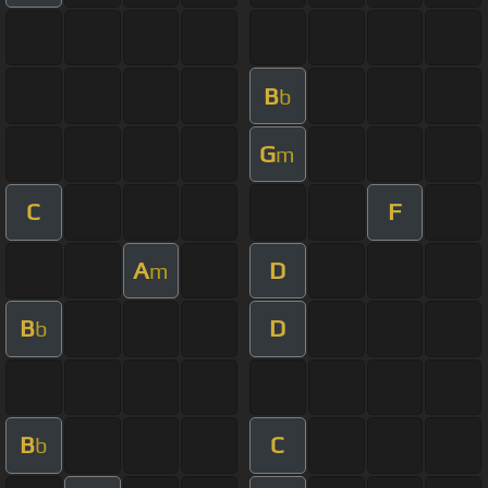
B
b
G
m
C
F
A
D
m
B
D
b
B
C
b