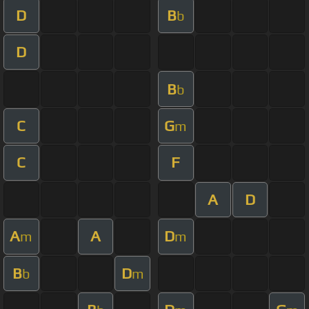
D
B
b
D
B
b
C
G
m
C
F
A
D
A
A
D
m
m
B
D
b
m