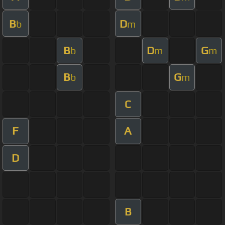
B
D
b
m
B
D
G
b
m
m
B
G
b
m
C
F
A
D
B