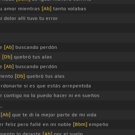
tu amor mientras
[Ab]
tanto volabas
 dolor allí tuvo tu error
ne
[Ab]
buscando perdón
o
[Db]
quebró tus alas
ne
[Ab]
buscando perdón
viento
[Db]
quebró tus alas
rdonarte si es que estás arrepentida
r contigo no lo puedo hacer ni en sueños
_
_
[Ab]
que te di la mejor parte de mi vida
r feliz pero fallé en mi noble
[Bbm]
empeño
miento lo dejaste
[Ab]
por el suelo