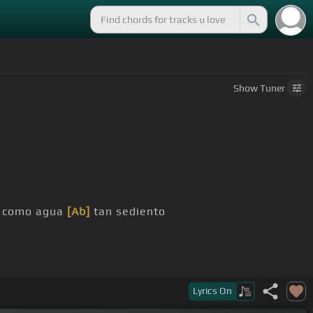
Show
Tuner
mí como agua
[Ab]
tan sediento
Lyrics
On