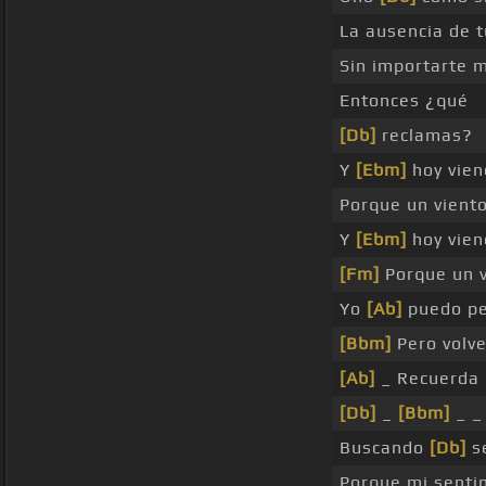
La ausencia de 
Sin importarte mi
Entonces ¿qué
[Db]
reclamas?
Y
[Ebm]
hoy vie
Porque un vient
Y
[Ebm]
hoy vie
[Fm]
Porque un 
Yo
[Ab]
puedo pe
[Bbm]
Pero volve
[Ab]
_ Recuerda 
[Db]
_
[Bbm]
_ 
Buscando
[Db]
se
Porque mi senti