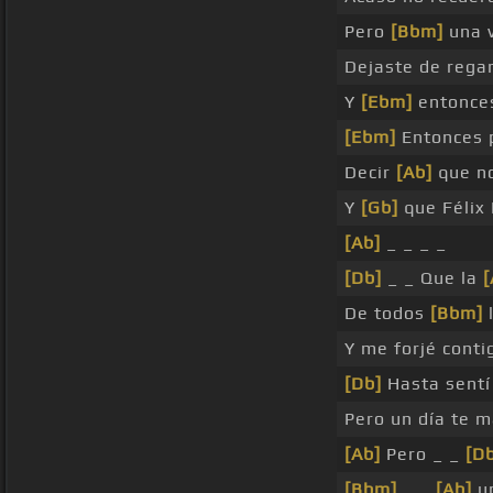
Pero
[Bbm]
una v
Dejaste de regar
Y
[Ebm]
entonce
[Ebm]
Entonces 
Decir
[Ab]
que no
Y
[Gb]
que Félix
[Ab]
_ _ _ _
[Db]
_ _ Que la
[
De todos
[Bbm]
l
Y me forjé cont
[Db]
Hasta sent
Pero un día te 
[Ab]
Pero _ _
[Db
[Bbm]
_ _
[Ab]
un