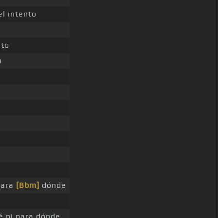
l intento
rto
o
para
[Bbm]
dónde
é ni para dónde