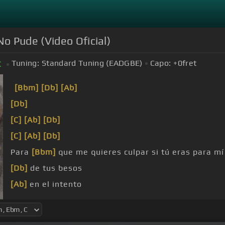
o Pude (Video Oficial)
Tuning:
Standard Tuning (EADGBE)
Capo:
+0
fret
C
[Bbm]
[Db]
[Ab]
[Db]
[C]
[Ab]
[Db]
[C]
[Ab]
[Db]
Para
[Bbm]
que me quieres culpar si tú eras para 
[Db]
de tus besos
[Ab]
en el intento
[Db]
pétalos muertos