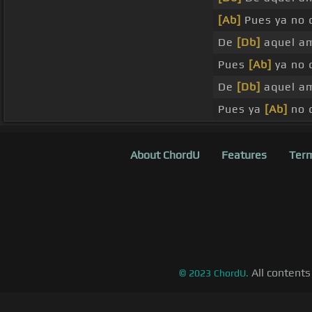
[Ab]
Pues ya no 
De
[Db]
aquel a
Pues
[Ab]
ya no 
De
[Db]
aquel am
Pues ya
[Ab]
no 
About ChordU
Features
Term
All contents
©
2023
ChordU.