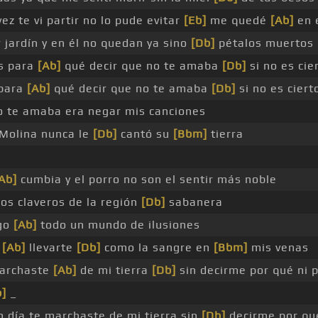
ez te vi partir no lo pude evitar
[Eb]
me quedé
[Ab]
en e
 jardín y en él no quedan ya sino
[Db]
pétalos muertos
s para
[Ab]
qué decir que no te amaba
[Db]
si no es cie
para
[Ab]
qué decir que no te amaba
[Db]
si no es ciert
 te amaba era negar mis canciones
 Molina nunca le
[Db]
cantó su
[Bbm]
tierra
Ab]
cumbia y el porro no son el sentir más noble
os claveros de la región
[Db]
sabanera
igo
[Ab]
todo un mundo de ilusiones
í
[Ab]
llevarte
[Db]
como la sangre en
[Bbm]
mis venas
marchaste
[Ab]
de mi tierra
[Db]
sin decirme por qué ni 
]
_
 día te marchaste de mi tierra sin
[Db]
decirme por qu