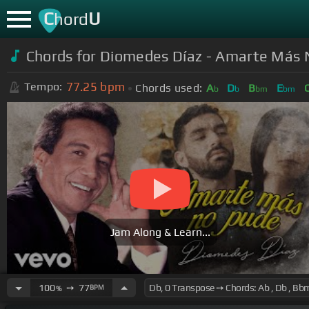
C
U
hord
Chords for Diomedes Díaz - Amarte Más N
77.25
bpm
Tempo:
Chords used:
A
D
B
E
b
b
bm
bm
Jam Along & Learn...
100
➙
77
BPM
%