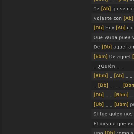
Te
[Ab]
quise co
Volaste con
[Ab]
[Db]
Hoy
[Ab]
cua
Que vaina pues 
De
[Db]
aquel a
[Ebm]
De aquel
_ ¿Quién _ _
[Bbm]
_
[Ab]
_ _
_
[Db]
_ _ _
[Bb
[Db]
_ _
[Bbm]
_
[Db]
_ _
[Bbm]
p
Si fue quien nos
El mismo que en 
Uno
[Db]
como s