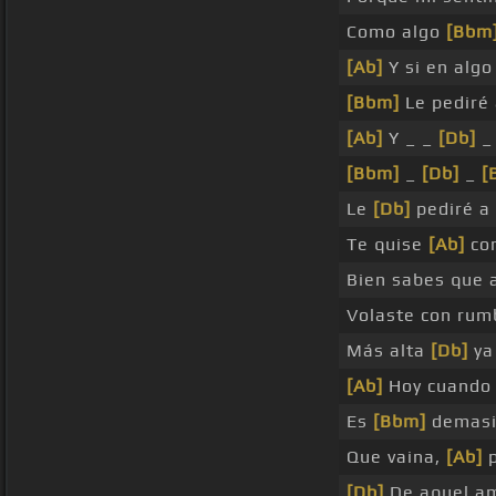
Como algo
[Bbm
[Ab]
Y si en algo
[Bbm]
Le pediré 
[Ab]
Y _ _
[Db]
_
[Bbm]
_
[Db]
_
[
Le
[Db]
pediré a 
Te quise
[Ab]
con
Bien sabes que
Volaste con ru
Más alta
[Db]
ya
[Ab]
Hoy cuando 
Es
[Bbm]
demasi
Que vaina,
[Ab]
p
[Db]
De aquel a