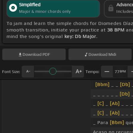
Simplified
Advanc
Major & minor chords only
Include
To jam and learn the simple chords for Diomedes Díaz
smooth transition, initiate your practice at
38 BPM
and
mind the song's original
key: Db Major
.
Download
PDF
Download
Midi
Font Size:
Tempo:
77
BPM
[Bbm]
_ _
[Db]
_
_ _ _ _ _ _
[Db]
_
_
[C]
_
[Ab]
_ _ 
_
[C]
_
[Ab]
_ _ 
_ Para
[Bbm]
que
Acaso no recuerd