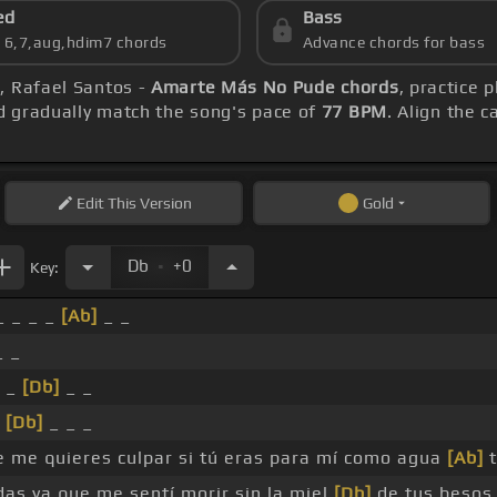
ed
Bass
s 6,7,aug,hdim7 chords
Advance chords for bass
, Rafael Santos -
Amarte Más No Pude chords
, practice 
 gradually match the song's pace of
77 BPM
. Align the 
Edit
This Version
Gold
.
Db
+0
Key:
 _ _ _
[Ab]
_ _
 _
_ _
[Db]
_ _
_
[Db]
_ _ _
 me quieres culpar si tú eras para mí como agua
[Ab]
t
as ya que me sentí morir sin la miel
[Db]
de tus besos