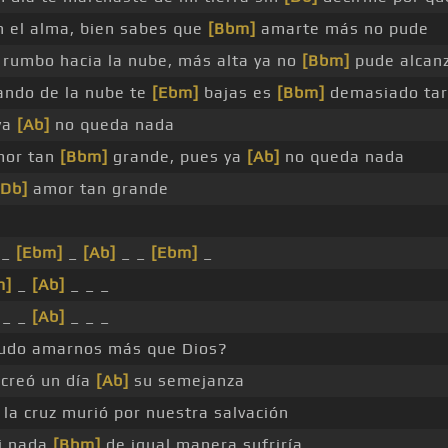
n el alma, bien sabes que
[Bbm]
amarte más no pude
rumbo hacia la nube, más alta ya no
[Bbm]
pude alcan
ndo de la nube te
[Ebm]
bajas es
[Bbm]
demasiado ta
ya
[Ab]
no queda nada
mor tan
[Bbm]
grande, pues ya
[Ab]
no queda nada
[Db]
amor tan grande
 _
[Ebm]
_
[Ab]
_ _
[Ebm]
_
m]
_
[Ab]
_ _ _
 _ _
[Ab]
_ _ _
udo amarnos más que Dios?
 creó un día
[Ab]
su semejanza
la cruz murió por nuestra salvación
i nada
[Bbm]
de igual manera sufriría