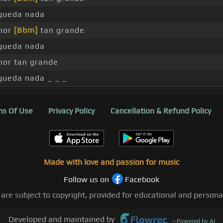
queda nada
mor
[Bbm]
tan grande
queda nada
or tan grande
queda nada _ _ _
s Of Use
Privacy Policy
Cancellation & Refund Policy
Made with love and passion for music
Follow us on
Facebook
 are subject to copyright, provided for educational and person
Developed and maintained by
—
Powered by AI