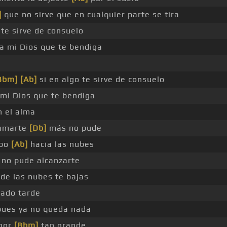
]
que no sirve que en cualquier parte se tira
 te sirve de consuelo
a mi Dios que te bendiga
Bbm]
[Ab]
si en algo te sirve de consuelo
mi Dios que te bendiga
 el alma
 amarte
[Db]
más no pude
mbo
[Ab]
hacia las nubes
 no pude alcanzarte
de las nubes te bajas
ado tarde
ues ya no queda nada
mor
[Bbm]
tan grande