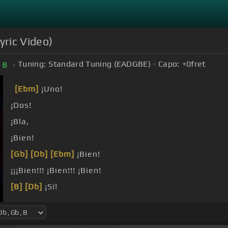
yric Video)
Tuning:
Standard Tuning (EADGBE)
Capo:
+0
fret
B
[Ebm]
¡Uno!
¡Dos!
¡Bla,
¡Bien!
[Gb]
[Db]
[Ebm]
¡Bien!
¡¡¡Bien!!! ¡Bien!!! ¡Bien!
[B]
[Db]
¡Sí!
¡Bien!