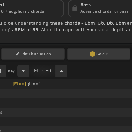
ed
Bass
s 6,7,aug,hdim7 chords
Advance chords for bass
hould be understanding these
chords - Ebm, Gb, Db, Ebm 
 song's
BPM of 85
. Align the capo with your vocal depth an
Edit
This Version
Gold
.
Eb
+0
Key:
 _ _ _
[Ebm]
¡Uno!
a!
!