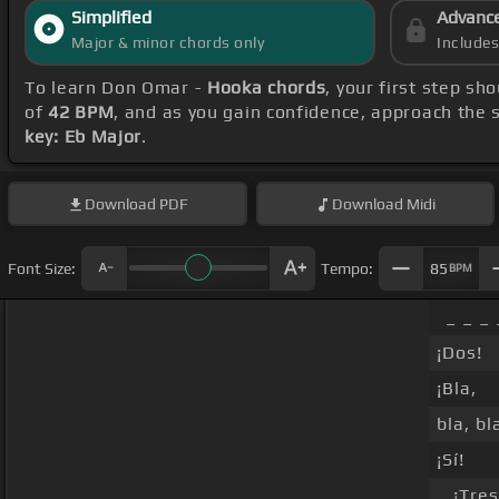
Simplified
Advanc
Major & minor chords only
Include
To learn Don Omar -
Hooka chords
, your first step s
of
42 BPM
, and as you gain confidence, approach the
key: Eb Major
.
Download
PDF
Download
Midi
Font Size:
Tempo:
85
BPM
_ _ _
¡Dos!
¡Bla,
bla, bl
¡Sí!
_ ¡Tres