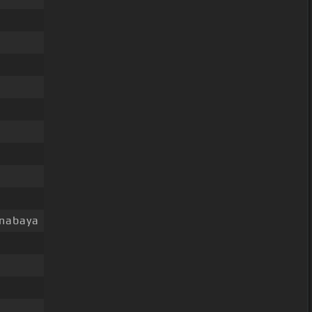
e
nabaya