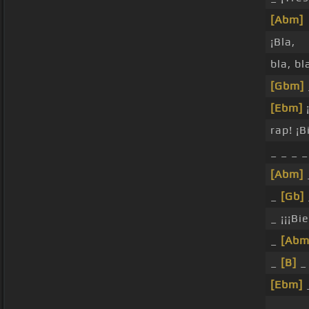
[Abm]
¡Bla,
bla, bl
[Gbm]
[Ebm]
¡
rap! ¡B
_ _ _ _
[Abm]
_
[Gb]
_ ¡¡¡Bie
_
[Abm
_
[B]
_
[Ebm]
_
_ _ _ _