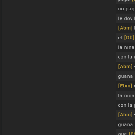
no pag
le doy
[Abm]
el
[Db]
la niña
con la
[Abm]
guana
[Ebm]
q
la niña
con la
[Abm]
guana
que
[E