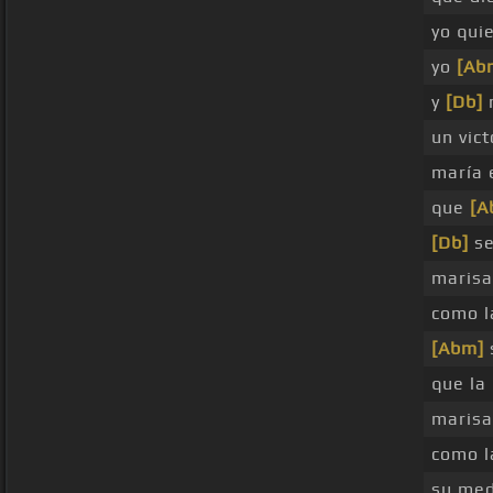
yo qui
yo
[Ab
y
[Db]
un vict
maría 
que
[A
[Db]
se
marisa
como l
[Abm]
que la
marisa
como l
su me