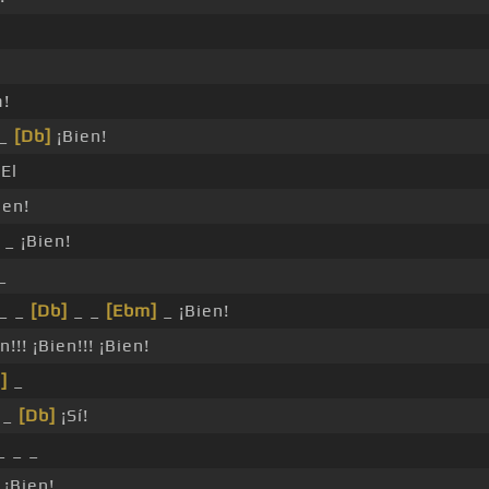
a!
_
[Db]
¡Bien!
El
ien!
 _ ¡Bien!
_
_ _
[Db]
_ _
[Ebm]
_ ¡Bien!
n!!! ¡Bien!!! ¡Bien!
]
_
 _
[Db]
¡Sí!
 _ _
 ¡Bien!