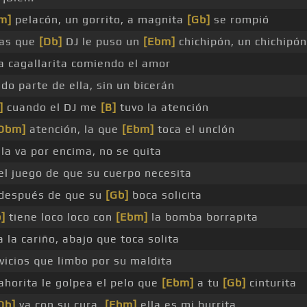
m]
pelacón, un gorrito, a magnita
[Gb]
se rompió
ras que
[Db]
DJ le puso un
[Ebm]
chichipón, un chichipón
la cagallarita comiendo el amor
do parte de ella, sin un bicerán
]
cuando el DJ me
[B]
tuvo la atención
Dbm]
atención, la que
[Ebm]
toca el unclón
ela va por encima, no se quita
el juego de que su cuerpo necesita
después de que su
[Gb]
boca solicita
]
tiene loco loco con
[Ebm]
la bomba borrapita
a la cariño, abajo que toca solita
rvicios que limbo por su maldita
ahorita le golpea el pelo que
[Ebm]
a tu
[Gb]
cinturita
Db]
ya con su cura,
[Ebm]
ella es mi burrita