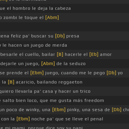
que el hombro le deja la cabeza
lo zombi le toque el
[Abm]
ena feliz pa' buscar su
[Db]
presa
 le hacen un juego de merda
besarle el cuello, bailar
[B]
hacerle el
[Eb]
amor
 dejarle un juego,
[Abm]
de la seduzo
se prende el
[Ebm]
juego, cuando me le pego
[Db]
yo
 la
[B]
acaricio, bailando reggaeton
uiero llevarla pa' casa y hacer un trico
 salto bien loco, que me gusta más freedom
un poco de winky, una
[Ebm]
pinky, una sesa de
[Db]
chr
e con la
[Ebm]
noche pa' que se lleve el penal
ce mi mami, porque dice soy su papi