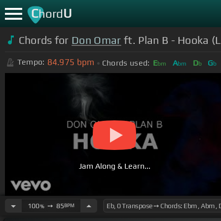
C
U
hord
Chords for
Don Omar
ft. Plan B - Hooka (L
84.975
bpm
Tempo:
Chords used:
E
A
D
G
bm
bm
b
b
Jam Along & Learn...
100
➙
85
BPM
%