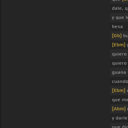
dale, 
y que 
besa
[Gb]
bu
[Ebm]
y
quiero 
quiero
guana 
cuando
[Ebm]
q
que me
[Abm]
y darl
que di