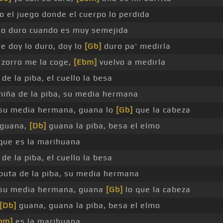
o el juego donde el cuerpo lo perdida
 lo duro cuando es muy semejida
le doy lo duro, doy lo
[Gb]
duro pa' medirla
zorro me la coge,
[Ebm]
vuelvo a medirla
 de la piba, el cuello la besa
 niña de la piba, su media hermana
su media hermana, guana lo
[Gb]
que la cabeza
 guana,
[Db]
guana la piba, besa el elmo
ue es la marihuana
 de la piba, el cuello la besa
 puta de la piba, su media hermana
su media hermana, guana
[Gb]
lo que la cabeza
[Db]
guana, guana la piba, besa el elmo
bm]
es la marihuana