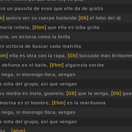
ero un pausito de esos que ella da de gratis
m]
quiero ver su cuerpo bailando
[Gb]
el lobo del dj
maría rebala,
[Ebm]
que ella es loba grilla
orio, un victorio como la brilla
es victoria de buscar cada matrilla
bm]
ella es otra con la ropa,
[Gb]
buscada más brillant
 defuma en el baile,
[Ebm]
algaresla enribe
 nega, si morengo llora, vengan
a niña del grupo, así que vengan
su media es mala, guanelo,
[Gb]
que la venga,
[Db]
gua
 marisa es el hombre,
[Ebm]
es la marihuana
 nega, si morengo llora, vengan
a niña del grupo, así que vengan
dia _
[Abm]