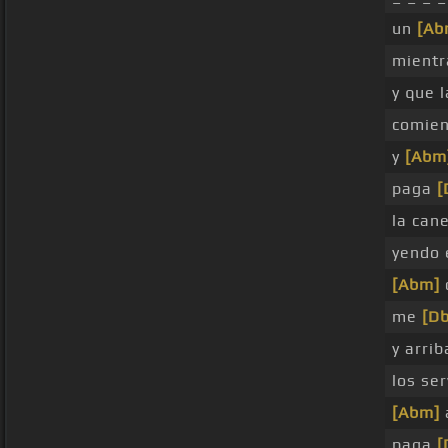
un
[Ab
mient
y que 
comien
y
[Abm
paga
[
la can
yendo 
[Abm]
me
[Db
y arrib
los se
[Abm]
paga
[