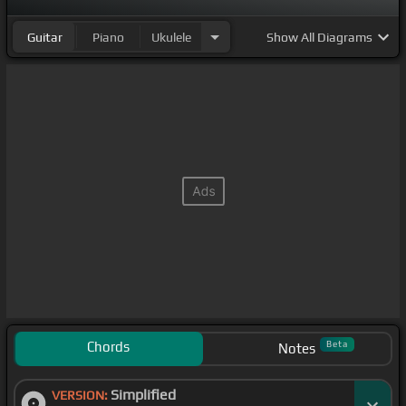
tú.
Guitar
Piano
Ukulele
Show
All Diagrams
Chords
Beta
Notes
Simplified
VERSION: