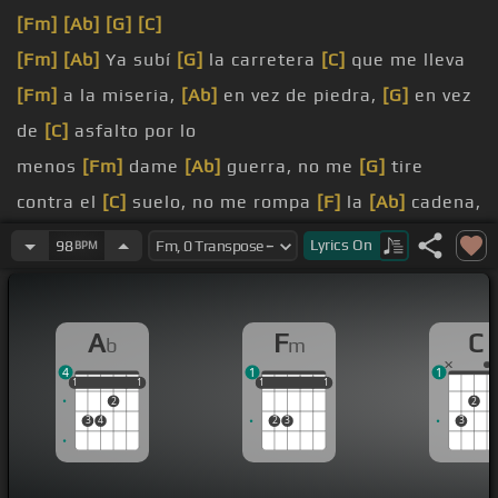
[Fm]
[Ab]
[G]
[C]
[Fm]
[Ab]
Ya subí
[G]
la carretera
[C]
que me lleva
[Fm]
a la miseria,
[Ab]
en vez de piedra,
[G]
en vez
de
[C]
asfalto por lo
menos
[Fm]
dame
[Ab]
guerra, no me
[G]
tire
contra el
[C]
suelo, no me rompa
[F]
la
[Ab]
cadena,
[G]
[C]
Lyrics
On
98
BPM
[Eb]
y
[Bb]
que yo extraño el
[Bbm]
[Eb]
A
F
C
b
m
[Fm]
Dulcito de coco,
[Ab]
[Eb]
[Bbm]
[C]
amor tú
4
1
1
eres mi dulce, eres mi
[Fm]
bien,
[Ab]
dulcito de
1
1
1
1
1
1
1
1
1
1
1
2
2
[G]
coco,
[C]
como panal de abeja
3
4
2
3
3
[Bbm]
que da
[Fm]
miel,
[Ab]
dulcito de
[Bbm]
coco,
[C]
nada me
[Bb]
hace
[Fm]
tanta falta
[Ab]
como