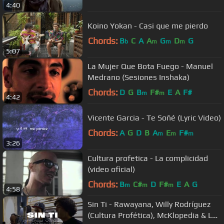
4:40
Koino Yokan - Casi que me pierdo
Chords:
B
C
A
A
G
D
G
b
m
m
m
5:07
La Mujer Que Bota Fuego - Manuel
Medrano (Sesiones Inshaka)
Chords:
D
G
B
F#
E
A
F#
m
m
4:42
Vicente Garcia - Te Soñé (Lyric Video)
Chords:
A
G
D
B
A
E
F#
m
m
m
3:26
Cultura profetica - La complicidad
(video oficial)
Chords:
B
C#
D
F#
E
A
G
m
m
m
4:58
Sin Ti - Rawayana, Willy Rodríguez
(Cultura Profética), McKlopedia & La