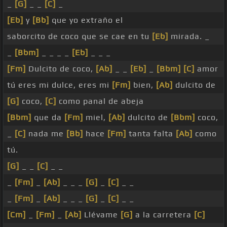
_
[G]
_ _
[C]
_
[Eb]
y
[Bb]
que yo extraño el
saborcito de coco que se cae en tu
[Eb]
mirada. _
_
[Bbm]
_ _ _ _
[Eb]
_ _ _
[Fm]
Dulcito de coco,
[Ab]
_ _
[Eb]
_
[Bbm]
[C]
amor
tú eres mi dulce, eres mi
[Fm]
bien,
[Ab]
dulcito de
[G]
coco,
[C]
como panal de abeja
[Bbm]
que da
[Fm]
miel,
[Ab]
dulcito de
[Bbm]
coco,
_
[C]
nada me
[Bb]
hace
[Fm]
tanta falta
[Ab]
como
tú.
[G]
_ _
[C]
_ _
_
[Fm]
_
[Ab]
_ _ _
[G]
_
[C]
_ _
_
[Fm]
_
[Ab]
_ _ _
[G]
_
[C]
_ _
[Cm]
_
[Fm]
_
[Ab]
Llévame
[G]
a la carretera
[C]