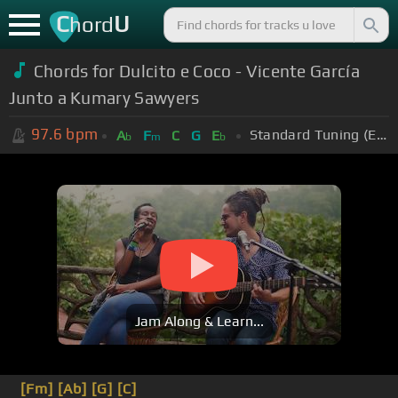
C
U
hord
Chords for Dulcito e Coco - Vicente García
Junto a Kumary Sawyers
97.6
bpm
Standard Tuning (EADGBE)
A
F
C
G
E
b
m
b
Jam Along & Learn...
[Fm]
[Ab]
[G]
[C]