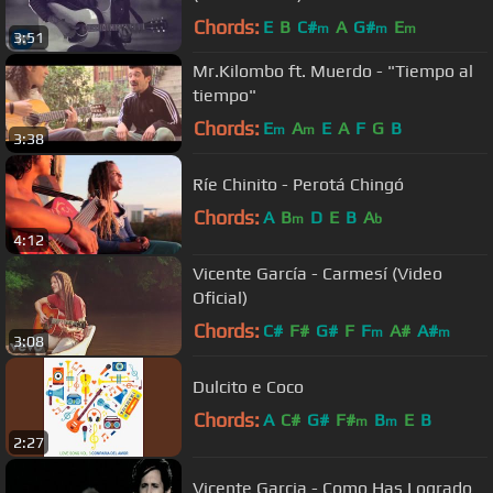
Chords:
E
B
C#
A
G#
E
m
m
m
3:51
Mr.Kilombo ft. Muerdo - "Tiempo al
tiempo"
Chords:
E
A
E
A
F
G
B
m
m
3:38
Ríe Chinito - Perotá Chingó
Chords:
A
B
D
E
B
A
m
b
4:12
Vicente García - Carmesí (Video
Oficial)
Chords:
C#
F#
G#
F
F
A#
A#
m
m
3:08
Dulcito e Coco
Chords:
A
C#
G#
F#
B
E
B
m
m
2:27
Vicente Garcia - Como Has Logrado