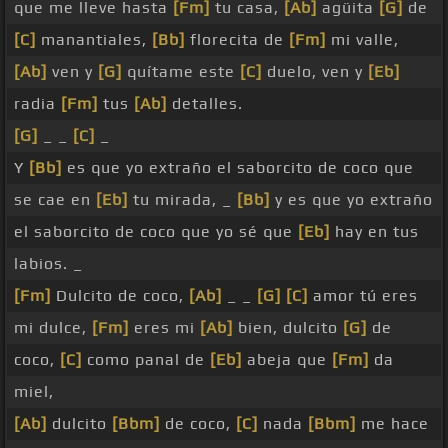
que me lleve hasta
[Fm]
tu casa,
[Ab]
agüita
[G]
de
[C]
manantiales,
[Bb]
florecita de
[Fm]
mi valle,
[Ab]
ven y
[G]
quítame este
[C]
duelo, ven y
[Eb]
radia
[Fm]
tus
[Ab]
detalles.
[G]
_ _
[C]
_
Y
[Bb]
es que yo extraño el saborcito de coco que
se cae en
[Eb]
tu mirada, _
[Bb]
y es que yo extraño
el saborcito de coco que yo sé que
[Eb]
hay en tus
labios. _
[Fm]
Dulcito de coco,
[Ab]
_ _
[G]
[C]
amor tú eres
mi dulce,
[Fm]
eres mi
[Ab]
bien, dulcito
[G]
de
coco,
[C]
como panal de
[Eb]
abeja que
[Fm]
da
miel,
[Ab]
dulcito
[Bbm]
de coco,
[C]
nada
[Bbm]
me hace