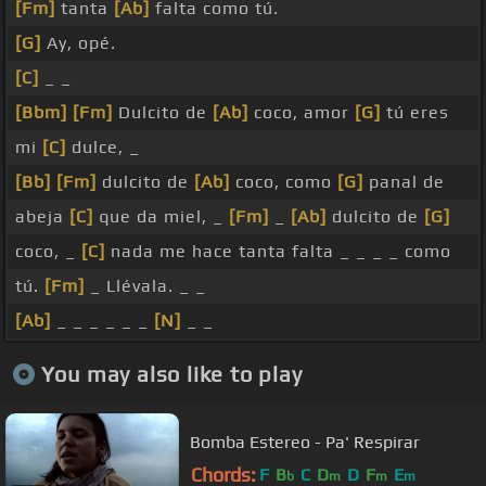
[Fm]
tanta
[Ab]
falta como tú.
[G]
Ay, opé.
[C]
_ _
[Bbm]
[Fm]
Dulcito de
[Ab]
coco, amor
[G]
tú eres
mi
[C]
dulce, _
[Bb]
[Fm]
dulcito de
[Ab]
coco, como
[G]
panal de
abeja
[C]
que da miel, _
[Fm]
_
[Ab]
dulcito de
[G]
coco, _
[C]
nada me hace tanta falta _ _ _ _ como
tú.
[Fm]
_ Llévala. _ _
[Ab]
_ _ _ _ _ _
[N]
_ _
You may also like to play
Bomba Estereo - Pa' Respirar
Chords:
F
B
C
D
D
F
E
b
m
m
m