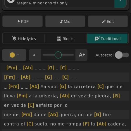
Major & minor chords only
PDF
Midi
Edit
Hide lyrics
Blocks
Traditional
Autoscroll
[Fm]
_
[Ab]
_ _ _
[G]
_
[C]
_ _ _
[Fm]
_
[Ab]
_ _ _
[G]
_ _
[C]
_ _
_
[Fm]
_ _
[Ab]
Ya subí
[G]
la carretera
[C]
que me
lleva
[Fm]
a la miseria,
[Ab]
en vez de piedra,
[G]
en vez de
[C]
asfalto por lo
menos
[Fm]
dame
[Ab]
guerra, no me
[G]
tire
contra el
[C]
suelo, no me rompa
[F]
la
[Ab]
cadena,