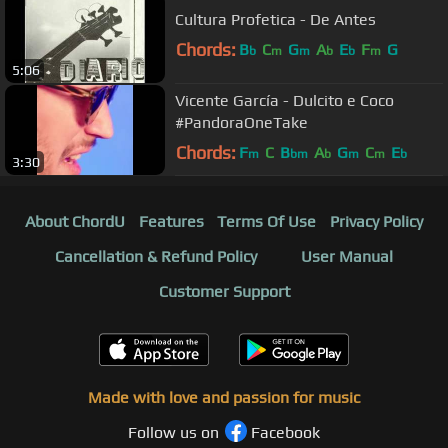
Cultura Profetica - De Antes
Chords:
B
C
G
A
E
F
G
b
m
m
b
b
m
5:06
Vicente García - Dulcito e Coco
#PandoraOneTake
Chords:
F
C
B
A
G
C
E
m
bm
b
m
m
b
3:30
About ChordU
Features
Terms Of Use
Privacy Policy
Cancellation & Refund Policy
User Manual
Customer Support
Made with love and passion for music
Follow us on
Facebook