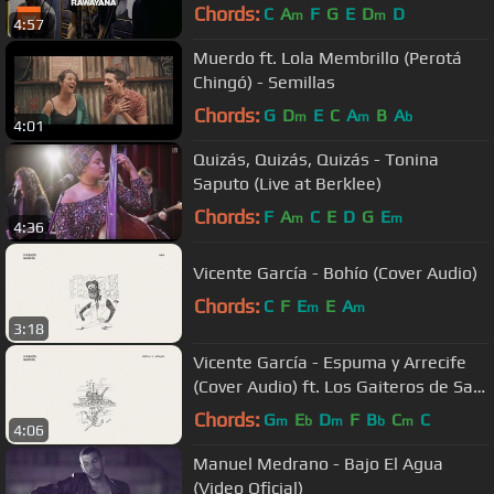
Vida Bohème
Chords:
C
A
F
G
E
D
D
m
m
4:57
Muerdo ft. Lola Membrillo (Perotá
Chingó) - Semillas
Chords:
G
D
E
C
A
B
A
m
m
b
4:01
Quizás, Quizás, Quizás - Tonina
Saputo (Live at Berklee)
Chords:
F
A
C
E
D
G
E
m
m
4:36
Vicente García - Bohío (Cover Audio)
Chords:
C
F
E
E
A
m
m
3:18
Vicente García - Espuma y Arrecife
(Cover Audio) ft. Los Gaiteros de San
Jacinto
Chords:
G
E
D
F
B
C
C
m
b
m
b
m
4:06
Manuel Medrano - Bajo El Agua
(Video Oficial)