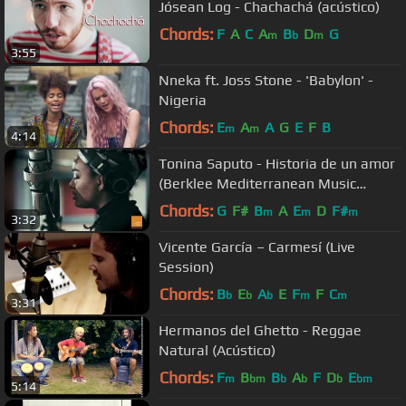
Jósean Log - Chachachá (acústico)
Chords:
F
A
C
A
B
D
G
m
b
m
3:55
Nneka ft. Joss Stone - 'Babylon' -
Nigeria
Chords:
E
A
A
G
E
F
B
m
m
4:14
Tonina Saputo - Historia de un amor
(Berklee Mediterranean Music
Institute Session)
Chords:
G
F#
B
A
E
D
F#
m
m
m
3:32
Vicente García – Carmesí (Live
Session)
Chords:
B
E
A
E
F
F
C
b
b
b
m
m
3:31
Hermanos del Ghetto - Reggae
Natural (Acústico)
Chords:
F
B
B
A
F
D
E
m
bm
b
b
b
bm
5:14