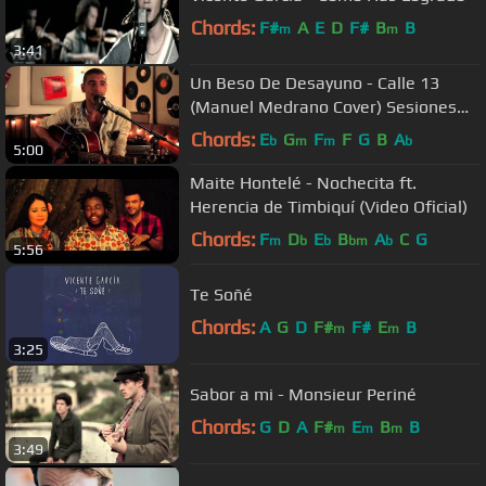
Chords:
F#
A
E
D
F#
B
B
m
m
3:41
Un Beso De Desayuno - Calle 13
(Manuel Medrano Cover) Sesiones
Inshaka
Chords:
E
G
F
F
G
B
A
b
m
m
b
5:00
Maite Hontelé - Nochecita ft.
Herencia de Timbiquí (Video Oficial)
Chords:
F
D
E
B
A
C
G
m
b
b
bm
b
5:56
Te Soñé
Chords:
A
G
D
F#
F#
E
B
m
m
3:25
Sabor a mi - Monsieur Periné
Chords:
G
D
A
F#
E
B
B
m
m
m
3:49