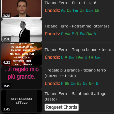
Tiziano Ferro - Per dirti ciao!
Chords:
A
D
F
C
B
E
b
b
m
m
bm
b
3:28
Tiziano Ferro - Potremmo Ritornare
Chords:
C
A
F
G
E
D
A
m
m
m
3:30
Tiziano Ferro - Troppo buono + testo
Chords:
E
A
B
F#
D
F#
E
m
m
m
4:25
Il regalo più grande - tiziano ferro
(canzone + testo)
Chords:
F
B
C
E
G
G
B
b
m
b
b
m
3:49
Tiziano Ferro - Salutandoti affogo
(testo)
Request Chords
3:45