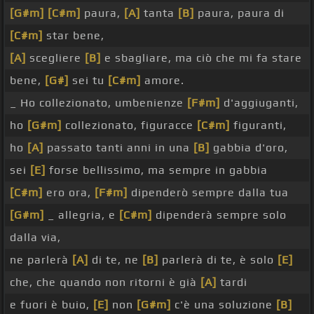
[G#m]
[C#m]
paura,
[A]
tanta
[B]
paura, paura di
[C#m]
star bene,
[A]
scegliere
[B]
e sbagliare, ma ciò che mi fa stare
bene,
[G#]
sei tu
[C#m]
amore.
_ Ho collezionato, umbenienze
[F#m]
d'aggiuganti,
ho
[G#m]
collezionato, figuracce
[C#m]
figuranti,
ho
[A]
passato tanti anni in una
[B]
gabbia d'oro,
sei
[E]
forse bellissimo, ma sempre in gabbia
[C#m]
ero ora,
[F#m]
dipenderò sempre dalla tua
[G#m]
_ allegria, e
[C#m]
dipenderà sempre solo
dalla via,
ne parlerà
[A]
di te, ne
[B]
parlerà di te, è solo
[E]
che, che quando non ritorni è già
[A]
tardi
e fuori è buio,
[E]
non
[G#m]
c'è una soluzione
[B]