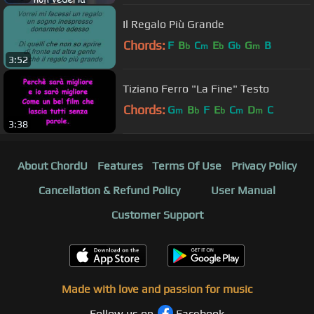
Il Regalo Più Grande
Chords:
F
B
C
E
G
G
B
b
m
b
b
m
3:52
Tiziano Ferro "La Fine" Testo
Chords:
G
B
F
E
C
D
C
m
b
b
m
m
3:38
About ChordU
Features
Terms Of Use
Privacy Policy
Cancellation & Refund Policy
User Manual
Customer Support
Made with love and passion for music
Follow us on
Facebook