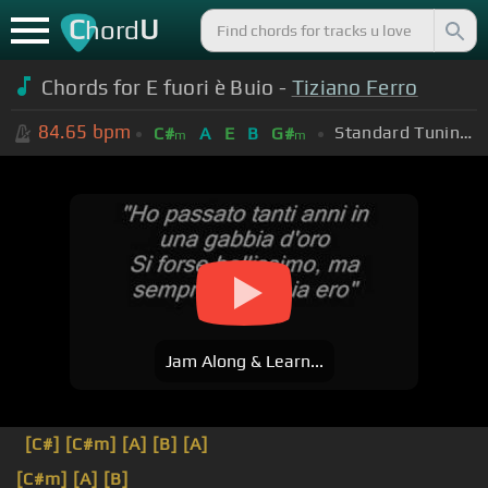
C
U
hord
Chords for E fuori è Buio -
Tiziano Ferro
84.65
bpm
Standard Tuning (EADGBE)
C#
A
E
B
G#
m
m
Jam Along & Learn...
[C#]
[C#m]
[A]
[B]
[A]
[C#m]
[A]
[B]