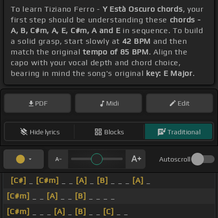
To learn Tiziano Ferro -
Y Està Oscuro chords
, your
first step should be understanding these
chords -
A, B, C#m, A, E, C#m, A and E
in sequence. To build
a solid grasp, start slowly at
42 BPM
and then
match the original
tempo of 85 BPM
. Align the
capo with your vocal depth and chord choice,
bearing in mind the song's original
key: E Major
.
PDF
Midi
Edit
Hide lyrics
Blocks
Traditional
Autoscroll
[C#]
_
[C#m]
_ _
[A]
_
[B]
_ _ _
[A]
_
[C#m]
_ _
[A]
_ _
[B]
_ _ _ _
[C#m]
_ _ _
[A]
_
[B]
_ _
[C]
_ _