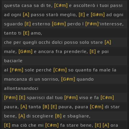
questa casa sa di te,
[C#m]
e ascolterò i tuoi passi
ad ogni
[A]
passo starò meglio,
[E]
e
[G#m]
ad ogni
sguardo
[E]
esterno
[G#m]
perdo l
[F#m]
'interesse,
tanto ti
[E]
amo,
che per quegli occhi dolci posso solo stare
[A]
male,
[G#m]
e ancora fra prenderle,
[E]
e poi
baciarle
al
[F#m]
sole perché
[C#m]
so quanto fa male la
mancanza di un sorriso,
[G#m]
quando
allontanandoci
[F#m]
[E]
sparisci dal tuo
[F#m]
viso e fa
[C#m]
paura,
[A]
tanta
[B]
[E]
paura, paura
[C#m]
di star
bene,
[A]
di scegliere
[B]
e sbagliare,
[E]
ma ciò che mi
[C#m]
fa stare bene,
[E]
[A]
ora