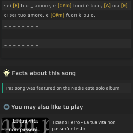
sei
[E]
tuo _ amore, e
[C#m]
fuori è buio,
[A]
ma
[E]
ci sei tuo amore, e
[C#m]
fuori è buio. _
_ _ _ _ _ _ _ _
_ _ _ _ _ _ _ _
_ _ _ _ _ _ _ _
_ _ _ _ _ _ _ _
Facts about this song
This song was featured on the Nadie està solo album.
You may also like to play
Tiziano Ferro - La tua vita non
passerà + testo