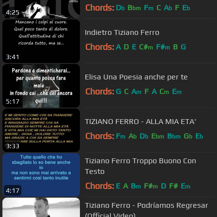
Chords:
D
B
F
C
A
F
E
b
bm
m
b
b
4:25
Indietro Tiziano Ferro
Chords:
A
D
E
C#
F#
B
G
m
m
3:41
Elisa Una Poesia anche per te
Chords:
G
C
A
F
A
C
E
m
m
m
5:17
TIZIANO FERRO - ALLA MIA ETA'
Chords:
F
A
D
E
B
G
E
m
b
b
bm
bm
b
b
3:33
Tiziano Ferro Troppo Buono Con
Testo
Chords:
E
A
B
F#
D
F#
E
m
m
m
4:17
Tiziano Ferro - Podríamos Regresar
(Official Video)