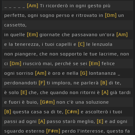
_ _ _ _ _
[Am]
Ti ricorderò in ogni gesto più
perfetto, ogni sogno perso e ritrovato in
[Dm]
un
cassetto,
in quelle
[Em]
giornate che passavano un'ora
[Am]
e la tenerezza, i tuoi capelli e
[C]
le lenzuola
non piangere, che non sopporto le tue lacrime, non
ci
[Dm]
riuscirò mai, perché se sei
[Em]
felice
ogni sorriso
[Am]
è oro e nella
[G]
lontananza _
perdonandoti
[F]
ti imploro, ne parlerà
[B]
di te,
è solo
[E]
che, che quando non ritorni è
[A]
già tardi
e fuori è buio,
[G#m]
non c'è una soluzione
[B]
questa casa sa di te,
[C#m]
e ascolterò i tuoi
passi ad ogni
[A]
passo starò meglio,
[E]
e ad ogni
sguardo esterno
[F#m]
perdo l'interesse, questo fa