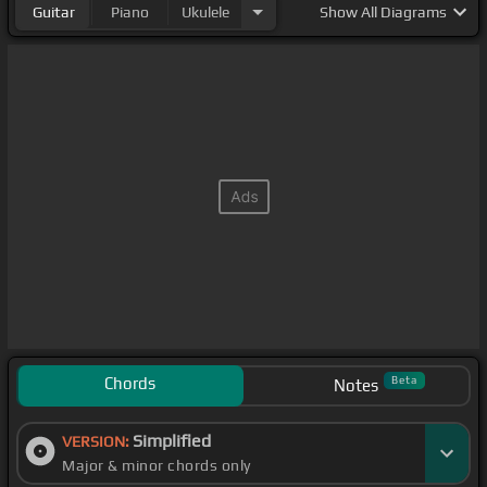
Guitar
Piano
Ukulele
Show
All Diagrams
Chords
Beta
Notes
Simplified
VERSION:
Major & minor chords only