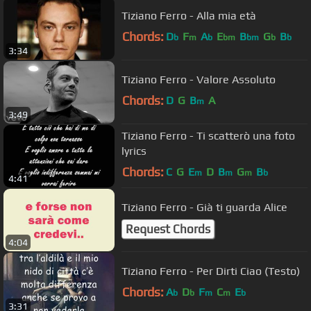
Tiziano Ferro - Alla mia età
Chords:
D
F
A
E
B
G
B
b
m
b
bm
bm
b
b
3:34
Tiziano Ferro - Valore Assoluto
Chords:
D
G
B
A
m
3:49
Tiziano Ferro - Ti scatterò una foto
lyrics
Chords:
C
G
E
D
B
G
B
m
m
m
b
4:41
Tiziano Ferro - Già ti guarda Alice
Request Chords
4:04
Tiziano Ferro - Per Dirti Ciao (Testo)
Chords:
A
D
F
C
E
b
b
m
m
b
3:31