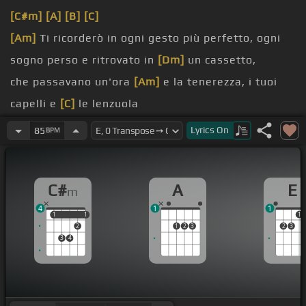
[C#m]
[A]
[B]
[C]
[Am]
Ti ricorderò in ogni gesto più perfetto, ogni
sogno perso e ritrovato in
[Dm]
un cassetto,
che passavano un'ora
[Am]
e la tenerezza, i tuoi
capelli e
[C]
le lenzuola
le tue lacrime, non ci
[Dm]
riuscirò mai, perché se
Lyrics
On
85
BPM
sei
[Em]
felice
[G]
lontananza perdonandoti
[F]
ti imploro, ne
C#
A
E
m
parlerà
[B]
di te,
4
1
1
[A]
già tardi e fuori è buio,
[G#m]
non c'è una
1
1
1
1
1
2
1
2
3
2
3
soluzione
3
4