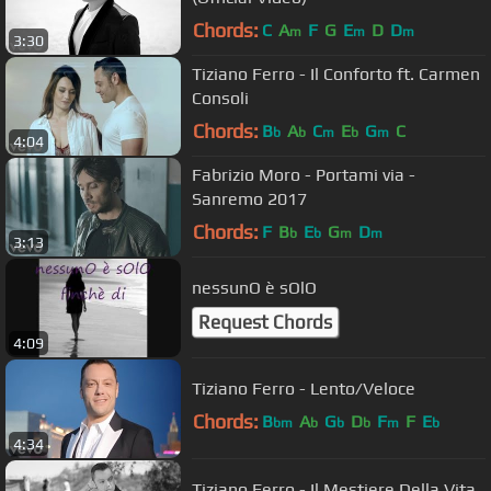
Chords:
C
A
F
G
E
D
D
m
m
m
3:30
Tiziano Ferro - Il Conforto ft. Carmen
Consoli
Chords:
B
A
C
E
G
C
b
b
m
b
m
4:04
Fabrizio Moro - Portami via -
Sanremo 2017
Chords:
F
B
E
G
D
b
b
m
m
3:13
nessunO è sOlO
Request Chords
4:09
Tiziano Ferro - Lento/Veloce
Chords:
B
A
G
D
F
F
E
bm
b
b
b
m
b
4:34
Tiziano Ferro - Il Mestiere Della Vita