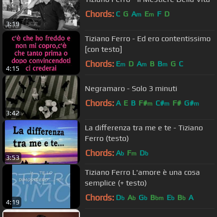
Chords:
C
G
A
E
F
D
m
m
3:19
Tiziano Ferro - Ed ero contentissimo
[con testo]
Chords:
E
D
A
B
B
G
C
m
m
m
4:15
Negramaro - Solo 3 minuti
Chords:
A
E
B
F#
C#
F#
G#
m
m
m
3:42
La differenza tra me e te - Tiziano
Ferro (testo)
Chords:
A
F
D
b
m
b
3:53
Tiziano Ferro L'amore è una cosa
semplice (+ testo)
Chords:
D
A
G
B
E
B
A
b
b
b
bm
b
b
4:19