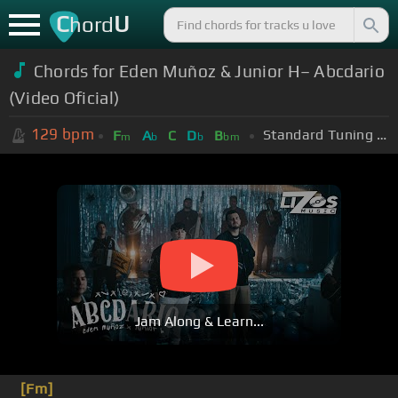
C
U
hord
Chords for Eden Muñoz & Junior H– Abcdario
(Video Oficial)
129
bpm
Standard Tuning (EADGBE)
F
A
C
D
B
m
b
b
bm
Jam Along & Learn...
[Fm]