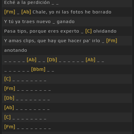
Eché a la perdición _ _
[Fm]
_
[Ab]
Chale, yo ni las fotos he borrado
Y tú ya traes nuevo _ ganado
Pasa tips, porque eres experto _
[C]
olvidando
Y amas clips, que hay que hacer pa' irlo _
[Fm]
anotando
_ _ _ _ _
[Ab]
_ _
[Db]
_ _ _ _ _ _
[Ab]
_ _
_ _ _ _ _ _
[Bbm]
_ _
[C]
_ _ _ _ _ _ _ _
[Fm]
_ _ _ _ _ _ _ _
[Db]
_ _ _ _ _ _ _ _
[Ab]
_ _ _ _ _ _ _ _
[C]
_ _ _ _ _ _ _ _
[Fm]
_ _ _ _ _ _ _ _