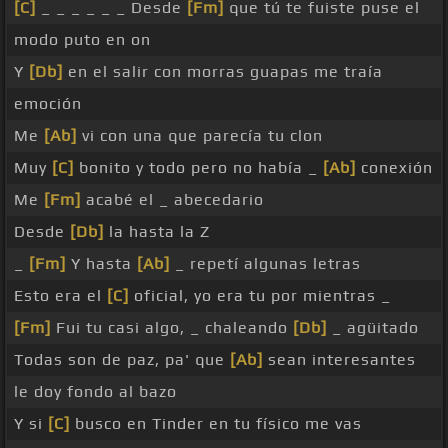
[C]
_ _ _ _ _ _ Desde
[Fm]
que tú te fuiste puse el
modo puto en on
Y
[Db]
en el salir con morras guapas me traía
emoción
Me
[Ab]
vi con una que parecía tu clon
Muy
[C]
bonito y todo pero no había _
[Ab]
conexión
Me
[Fm]
acabé el _ abecedario
Desde
[Db]
la hasta la Z
_
[Fm]
Y hasta
[Ab]
_ repetí algunas letras
Esto era el
[C]
oficial, yo era tu por mientras _
[Fm]
Fui tu casi algo, _ chaleando
[Db]
_ agüitado
Todas son de paz, pa' que
[Ab]
sean interesantes
le doy fondo al bazo
Y si
[C]
busco en Tinder en tu físico me vas