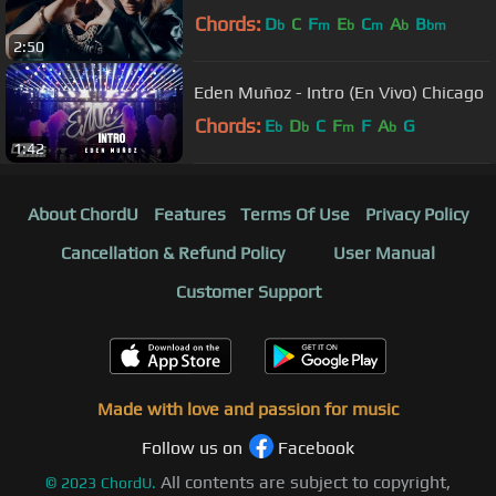
Chords:
D
C
F
E
C
A
B
b
m
b
m
b
bm
2:50
Eden Muñoz - Intro (En Vivo) Chicago
Chords:
E
D
C
F
F
A
G
b
b
m
b
1:42
About ChordU
Features
Terms Of Use
Privacy Policy
Cancellation & Refund Policy
User Manual
Customer Support
Made with love and passion for music
Follow us on
Facebook
All contents are subject to copyright,
©
2023
ChordU.