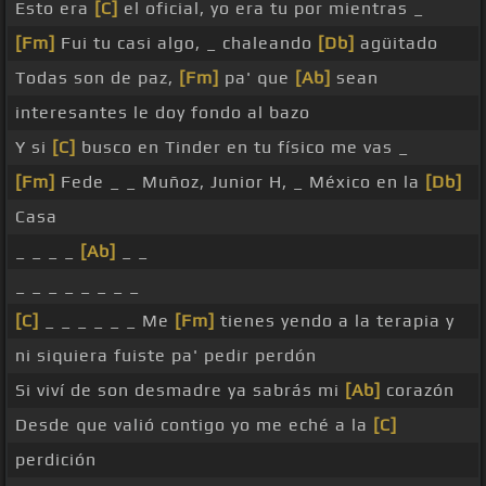
Esto era
[C]
el oficial, yo era tu por mientras _
[Fm]
Fui tu casi algo, _ chaleando
[Db]
agüitado
Todas son de paz,
[Fm]
pa' que
[Ab]
sean
interesantes le doy fondo al bazo
Y si
[C]
busco en Tinder en tu físico me vas _
[Fm]
Fede _ _ Muñoz, Junior H, _ México en la
[Db]
Casa
_ _ _ _
[Ab]
_ _
_ _ _ _ _ _ _ _
[C]
_ _ _ _ _ _ Me
[Fm]
tienes yendo a la terapia y
ni siquiera fuiste pa' pedir perdón
Si viví de son desmadre ya sabrás mi
[Ab]
corazón
Desde que valió contigo yo me eché a la
[C]
perdición