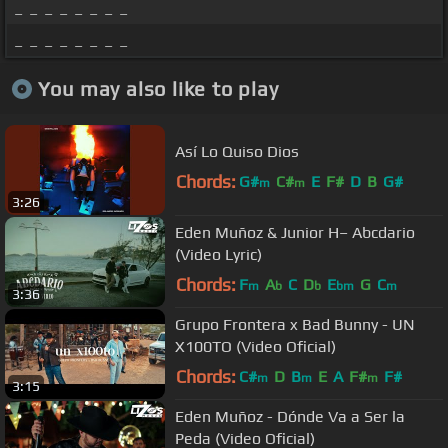
_ _ _ _ _ _ _ _
_ _ _ _ _ _ _ _
You may also like to play
Así Lo Quiso Dios
Chords:
G#
C#
E
F#
D
B
G#
m
m
3:26
Eden Muñoz & Junior H– Abcdario
(Video Lyric)
Chords:
F
A
C
D
E
G
C
m
b
b
bm
m
3:36
Grupo Frontera x Bad Bunny - UN
X100TO (Video Oficial)
Chords:
C#
D
B
E
A
F#
F#
m
m
m
3:15
Eden Muñoz - Dónde Va a Ser la
Peda (Video Oficial)