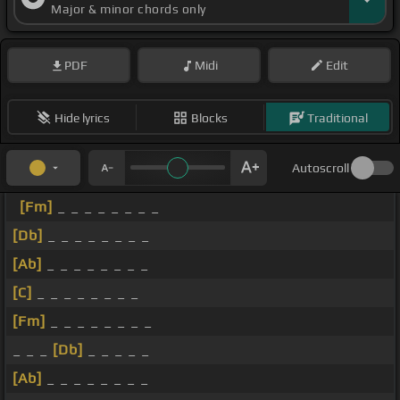
Major & minor chords only
PDF
Midi
Edit
Hide lyrics
Blocks
Traditional
Autoscroll
[Fm]
_ _ _ _ _ _ _ _
[Db]
_ _ _ _ _ _ _ _
[Ab]
_ _ _ _ _ _ _ _
[C]
_ _ _ _ _ _ _ _
[Fm]
_ _ _ _ _ _ _ _
_ _ _
[Db]
_ _ _ _ _
[Ab]
_ _ _ _ _ _ _ _