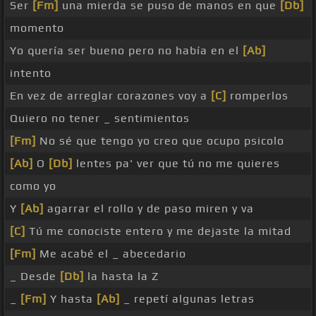
Ser
[Fm]
una mierda se puso de manos en que
[Db]
momento
Yo quería ser bueno pero no había en el
[Ab]
intento
En vez de arreglar corazones voy a
[C]
romperlos
Quiero no tener _ sentimientos
[Fm]
No sé que tengo yo creo que ocupo psicolo
[Ab]
O
[Db]
lentes pa' ver que tú no me quieres
como yo
Y
[Ab]
agarrar el rollo y de paso miren y va
[C]
Tú me conociste entero y me dejaste la mitad
[Fm]
Me acabé el _ abecedario
_ Desde
[Db]
la hasta la Z
_
[Fm]
Y hasta
[Ab]
_ repetí algunas letras