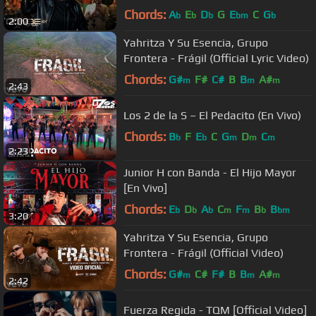
Chords:
A
E
D
G
E
C
G
b
b
b
bm
b
2:00
Yahritza Y Su Esencia, Grupo
Frontera - Frágil (Official Lyric Video)
Chords:
G#
F#
C#
B
B
A#
m
m
m
2:43
Los 2 de la S – El Pedacito (En Vivo)
Chords:
B
F
E
C
G
D
C
b
b
m
m
m
2:23
Junior H con Banda - El Hijo Mayor
[En Vivo]
Chords:
E
D
A
C
F
B
B
b
b
b
m
m
b
bm
3:20
Yahritza Y Su Esencia, Grupo
Frontera - Frágil (Official Video)
Chords:
G#
C#
F#
B
B
A#
m
m
m
2:42
Fuerza Regida - TQM [Official Video]