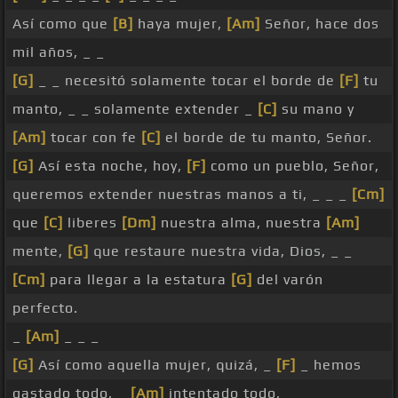
Así como que
[B]
haya mujer,
[Am]
Señor, hace dos
mil años, _ _
[G]
_ _ necesitó solamente tocar el borde de
[F]
tu
manto, _ _ solamente extender _
[C]
su mano y
[Am]
tocar con fe
[C]
el borde de tu manto, Señor.
[G]
Así esta noche, hoy,
[F]
como un pueblo, Señor,
queremos extender nuestras manos a ti, _ _ _
[Cm]
que
[C]
liberes
[Dm]
nuestra alma, nuestra
[Am]
mente,
[G]
que restaure nuestra vida, Dios, _ _
[Cm]
para llegar a la estatura
[G]
del varón
perfecto.
_
[Am]
_ _ _
[G]
Así como aquella mujer, quizá, _
[F]
_ hemos
gastado todo, _
[Am]
intentado todo, _ _ _