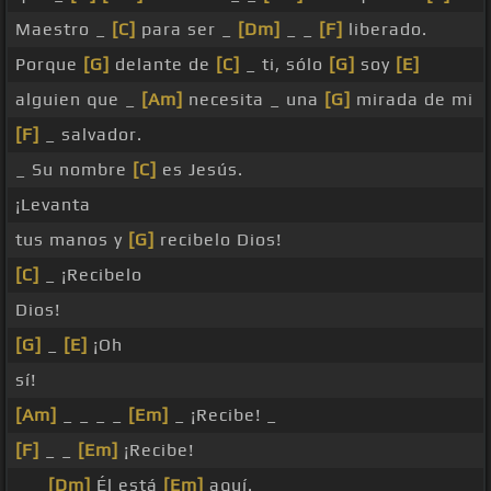
Maestro _
[C]
para ser _
[Dm]
_ _
[F]
liberado.
Porque
[G]
delante de
[C]
_ ti, sólo
[G]
soy
[E]
alguien que _
[Am]
necesita _ una
[G]
mirada de mi
[F]
_ salvador.
_ Su nombre
[C]
es Jesús.
¡Levanta
tus manos y
[G]
recibelo Dios!
[C]
_ ¡Recibelo
Dios!
[G]
_
[E]
¡Oh
sí!
[Am]
_ _ _ _
[Em]
_ ¡Recibe! _
[F]
_ _
[Em]
¡Recibe!
_ _
[Dm]
Él está
[Em]
aquí.