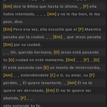
[Em]
dice la Biblia que hasta lo último, _
[F]
ella
había intentado, _ _ _
[Am]
y no le iba bien, le iba
peor, dice.
[Em]
Pero esa vez, ella escuchó que el
[F]
Maestro
pasaba por la ciudad, _ _
[Em]
_ que Jesús pasaba
[Dm]
por su ciudad.
_ _ Oh, querido hermano,
[D]
Jesús está pasando
tu
[G]
ciudad en este momento,
[Dm]
_ _
[F]
_
[G]
Él está pasando con
[E]
un manto de misericordia,
[Am]
_ _ extendiéndote
[C]
a ti, su amor, su
[F]
perdón, _ Él quiere levantarte, _
[Am]
Él no te
quiere ver derrotado,
[Em]
Él no te quiere ver
abatido,
[F]
_ _
sólo extiende tu fe.