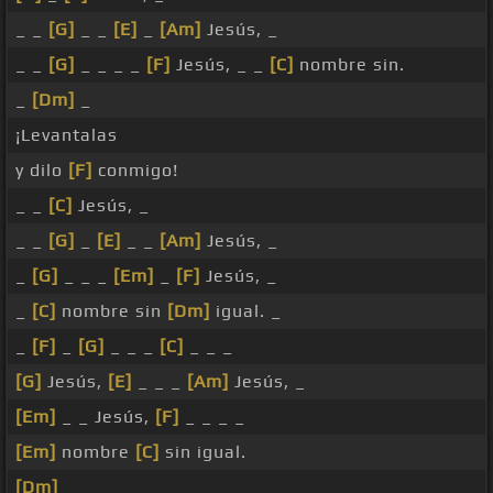
_ _
[G]
_ _
[E]
_
[Am]
Jesús, _
_ _
[G]
_ _ _ _
[F]
Jesús, _ _
[C]
nombre sin.
_
[Dm]
_
¡Levantalas
y dilo
[F]
conmigo!
_ _
[C]
Jesús, _
_ _
[G]
_
[E]
_ _
[Am]
Jesús, _
_
[G]
_ _ _
[Em]
_
[F]
Jesús, _
_
[C]
nombre sin
[Dm]
igual. _
_
[F]
_
[G]
_ _ _
[C]
_ _ _
[G]
Jesús,
[E]
_ _ _
[Am]
Jesús, _
[Em]
_ _ Jesús,
[F]
_ _ _ _
[Em]
nombre
[C]
sin igual.
[Dm]
_ _ _ _