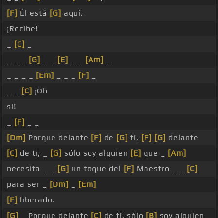
[F]
Él está
[G]
aquí.
¡Recibe!
_
[C]
_
_ _ _
[G]
_ _
[E]
_ _
[Am]
_
_ _ _ _
[Em]
_ _ _
[F]
_
_ _
[C]
¡Oh
sí!
_
[F]
_ _
[Dm]
Porque delante
[F]
de
[G]
ti,
[F]
[G]
delante
[C]
de ti, _
[G]
sólo soy alguien
[E]
que _
[Am]
necesita _ _
[G]
un toque del
[F]
Maestro _ _
[C]
para ser _
[Dm]
_
[Em]
[F]
liberado.
[G]
_ Porque delante
[C]
de ti, sólo
[B]
soy alguien