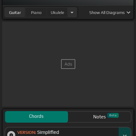
[Em]
dice la Biblia que hasta lo último,
[F]
ella
Guitar
Piano
Ukulele
Show
All Diagrams
había intentado,
[Am]
y no le iba bien, le iba peor,
dice.
Chords
Beta
Notes
Simplified
VERSION: