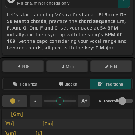
Major & minor chords only
Let's start jamming Música Cristiana -
El Borde De
Su Manto chords
, practice the
chord sequence Em,
F, Am, G, Dm, F and C
. Set your pace at
54 BPM
initially and then sync up with the song's
BPM of
109
. Set the capo considering your vocal range and
favored chords, aligned with the
key: C Major
.
PDF
Midi
Edit
Hide lyrics
Blocks
Traditional
Autoscroll
_
[Gm]
_ _ _ _ _ _ _
[Eb]
_ _ _ _ _ _
[Cm]
_ _
[Gm]
_ _ _ _
[E]
_ _ _ _