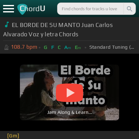
C
U
hord
EL BORDE DE SU MANTO Juan Carlos
Alvarado Voz y letra Chords
108.7
bpm
Standard Tuning (EADGBE)
G
F
C
A
E
m
m
Jam Along & Learn...
[Gm]