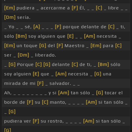
[Em]
pudiera _ acercarme a
[F]
Él, _ _
[C]
_ libre _ _
[Dm]
sería.
_ Yo _ _ sé,
[A]
_ _ _
[F]
porque delante de
[C]
_ ti,
sólo
[Bm]
soy alguien que
[E]
_ _
[Am]
necesita _
[Em]
un toque
[G]
del
[F]
Maestro _
[Em]
para
[C]
ser _
[Dm]
_ liberado.
_
[G]
Porque
[C]
[G]
delante
[C]
de ti, _
[Bm]
sólo
soy alguien
[E]
que _
[Am]
necesita _
[G]
una
mirada de mi
[F]
_ salvador. _ _
Ah, _ _ _ _ _ _ _ _ y si
[Am]
tan sólo _
[G]
tocar el
borde de
[F]
su
[C]
manto, _ _ _ _
[Am]
si tan sólo _
_
[G]
pudiera ver
[F]
su rostro, _ _ _ _
[Am]
si tan sólo _
[G]
_