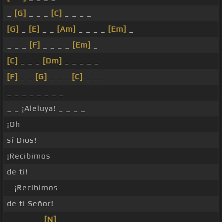
_
[G]
_ _ _
[C]
_ _ _ _
[G]
_
[E]
_ _
[Am]
_ _ _ _
[Em]
_
_ _ _
[F]
_ _ _ _
[Em]
_
[C]
_ _ _
[Dm]
_ _ _ _ _
[F]
_ _
[G]
_ _ _
[C]
_ _ _
_ _ _ _ _ _ _ _
_ _ ¡Aleluya! _ _ _ _
¡Oh
sí Dios!
¡Recibimos
de ti!
_ ¡Recibimos
de ti Señor!
_ _ _ _ _
[N]
_