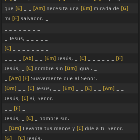
que
[E]
_ _
[Am]
necesita una
[Em]
mirada de
[G]
mi
[F]
salvador. _
_ _ _ _ _ _ _ _
_ Jesús, _ _ _ _ _
[C]
_ _ _ _ _ _ _ _
_ _ _ _
[Ab]
_ _
[Em]
Jesús, _
[C]
_ _ _ _ _ _
[F]
Jesús, _
[C]
nombre sin
[Dm]
igual. _
_
[Am]
[F]
Suavemente dile al Señor.
[Dm]
_ _
[C]
Jesús, _ _
[Em]
_ _
[E]
_ _
[Am]
_ _
Jesús,
[C]
sí, Señor.
_ _
[F]
_
Jesús, _
[C]
_ nombre sin.
_
[Dm]
Levanta tus manos y
[C]
dile a tu Señor.
[G]
_
[C]
Jesús, _