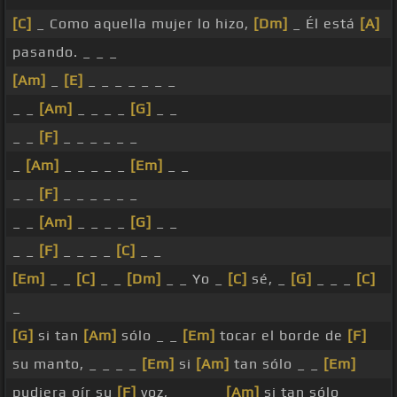
[C]
_ Como aquella mujer lo hizo,
[Dm]
_ Él está
[A]
pasando. _ _ _
[Am]
_
[E]
_ _ _ _ _ _ _
_ _
[Am]
_ _ _ _
[G]
_ _
_ _
[F]
_ _ _ _ _ _
_
[Am]
_ _ _ _ _
[Em]
_ _
_ _
[F]
_ _ _ _ _ _
_ _
[Am]
_ _ _ _
[G]
_ _
_ _
[F]
_ _ _ _
[C]
_ _
[Em]
_ _
[C]
_ _
[Dm]
_ _ Yo _
[C]
sé, _
[G]
_ _ _
[C]
_
[G]
si tan
[Am]
sólo _ _
[Em]
tocar el borde de
[F]
su manto, _ _ _ _
[Em]
si
[Am]
tan sólo _ _
[Em]
pudiera oír su
[F]
voz, _ _ _ _
[Am]
si tan sólo _