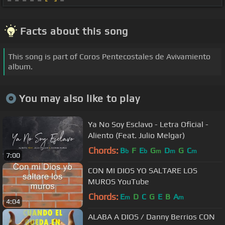
Facts about this song
This song is part of Coros Pentecostales de Avivamiento
album.
You may also like to play
Ya No Soy Esclavo - Letra Oficial -
Aliento (Feat. Julio Melgar)
Chords:
B
F
E
G
D
G
C
b
b
m
m
m
7:00
CON MI DIOS YO SALTARE LOS
MUROS YouTube
Chords:
E
D
C
G
E
B
A
m
m
4:04
ALABA A DIOS / Danny Berrios CON