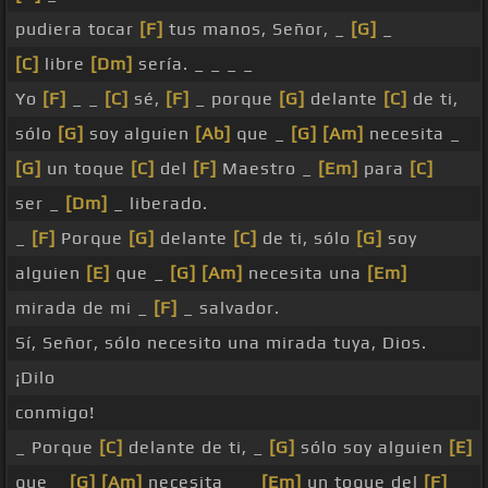
pudiera tocar
[F]
tus manos, Señor, _
[G]
_
[C]
libre
[Dm]
sería. _ _ _ _
Yo
[F]
_ _
[C]
sé,
[F]
_ porque
[G]
delante
[C]
de ti,
sólo
[G]
soy alguien
[Ab]
que _
[G]
[Am]
necesita _
[G]
un toque
[C]
del
[F]
Maestro _
[Em]
para
[C]
ser _
[Dm]
_ liberado.
_
[F]
Porque
[G]
delante
[C]
de ti, sólo
[G]
soy
alguien
[E]
que _
[G]
[Am]
necesita una
[Em]
mirada de mi _
[F]
_ salvador.
Sí, Señor, sólo necesito una mirada tuya, Dios.
¡Dilo
conmigo!
_ Porque
[C]
delante de ti, _
[G]
sólo soy alguien
[E]
que _
[G]
[Am]
necesita _ _
[Em]
un toque del
[F]