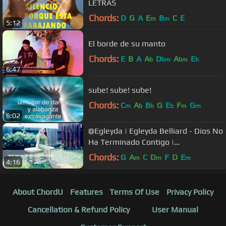
LETRAS
Chords:
D
G
A
E
B
C
E
m
m
5:12
El borde de su manto
Chords:
E
B
A
A
D
A
E
b
bm
bm
b
6:47
sube! sube! sube!
Chords:
C
A
B
G
E
F
G
m
b
b
b
m
m
6:02
@Egleyda | Egleyda Belliard - Dios No
Ha Terminado Contigo |
#VideoLetras
Chords:
G
A
C
D
F
D
E
m
m
m
4:16
About ChordU
Features
Terms Of Use
Privacy Policy
Cancellation & Refund Policy
User Manual