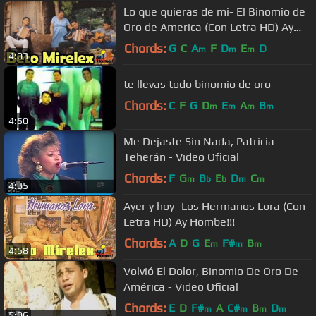
Lo que quieras de mi- El Binomio de
Oro de America (Con Letra HD) Ay
hombe!!!
Chords:
G
C
A
F
D
E
D
m
m
m
4:03
te llevas todo binomio de oro
Chords:
C
F
G
D
E
A
B
m
m
m
m
4:50
Me Dejaste Sin Nada, Patricia
Teherán - Video Oficial
Chords:
F
G
B
E
D
C
m
b
b
m
m
4:35
Ayer y hoy- Los Hermanos Lora (Con
Letra HD) Ay Hombe!!!
Chords:
A
D
G
E
F#
B
m
m
m
4:58
Volvió El Dolor, Binomio De Oro De
América - Video Oficial
Chords:
E
D
F#
A
C#
B
D
m
m
m
m
5:06