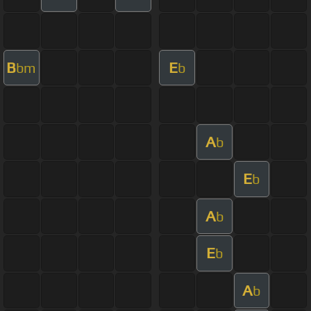
B
E
bm
b
A
b
E
b
A
b
E
b
A
b