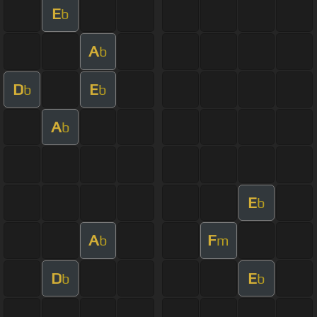
E
b
A
b
D
E
b
b
A
b
E
b
A
F
b
m
D
E
b
b