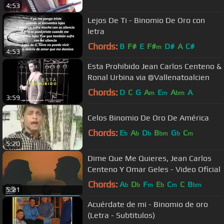
4:53
Lejos De Ti - Binomio De Oro con
letra
Chords:
B
F#
E
F#
D#
A
C#
m
4:53
Esta Prohibido Jean Carlos Centeno &
Ronal Urbina via @Vallenatoalcien
Chords:
D
C
G
A
E
A
A
m
m
bm
3:59
Celos Binomio De Oro De América
Chords:
E
A
D
B
G
C
b
b
b
bm
b
m
5:20
Dime Que Me Quieres, Jean Carlos
Centeno Y Omar Geles - Video Oficial
Chords:
A
D
F
E
C
C
B
b
b
m
b
m
bm
5:21
Acuérdate de mi - Binomio de oro
(Letra - Subtitulos)