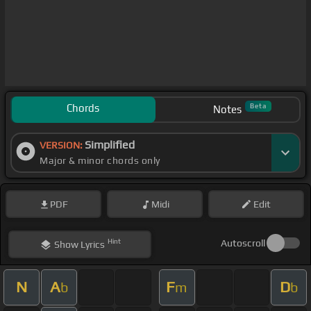
Chords
Beta
Notes
Simplified
VERSION:
Major & minor chords only
PDF
Midi
Edit
Hint
Autoscroll
Show
Lyrics
N
A
F
D
b
m
b