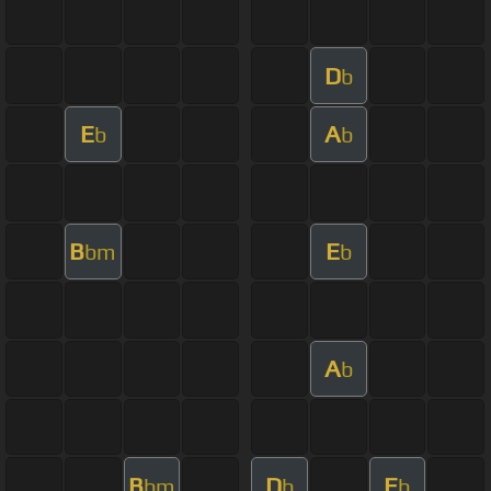
D
b
E
A
b
b
B
E
bm
b
A
b
B
D
E
bm
b
b