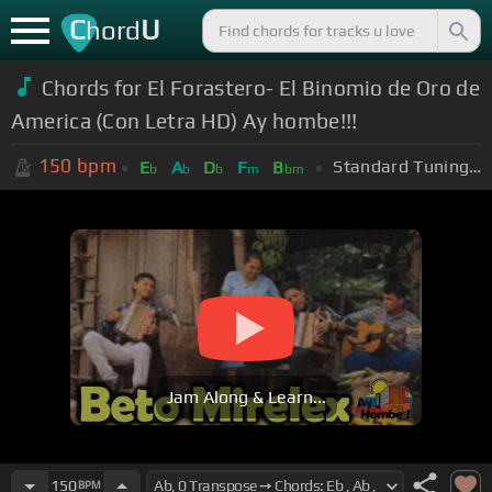
C
U
hord
Chords for El Forastero- El Binomio de Oro de
America (Con Letra HD) Ay hombe!!!
150
bpm
Standard Tuning (EADGBE)
E
A
D
F
B
b
b
b
m
bm
Jam Along & Learn...
150
BPM