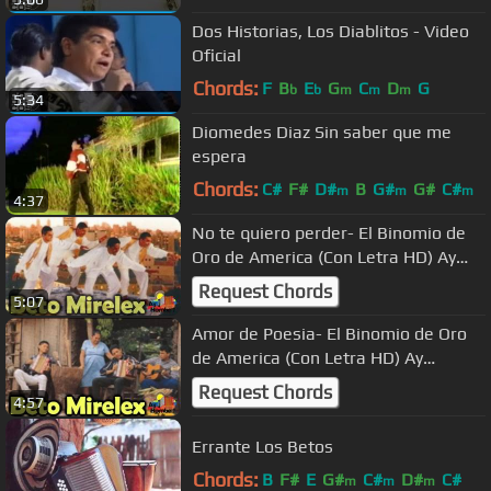
Dos Historias, Los Diablitos - Video
Oficial
Chords:
F
B
E
G
C
D
G
b
b
m
m
m
5:34
Diomedes Diaz Sin saber que me
espera
Chords:
C#
F#
D#
B
G#
G#
C#
m
m
m
4:37
No te quiero perder- El Binomio de
Oro de America (Con Letra HD) Ay
hombe!!!
Request Chords
5:07
Amor de Poesia- El Binomio de Oro
de America (Con Letra HD) Ay
hombe!!!
Request Chords
4:57
Errante Los Betos
Chords:
B
F#
E
G#
C#
D#
C#
m
m
m