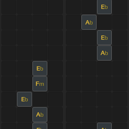
E
b
A
b
E
b
A
b
E
b
F
m
E
b
A
b