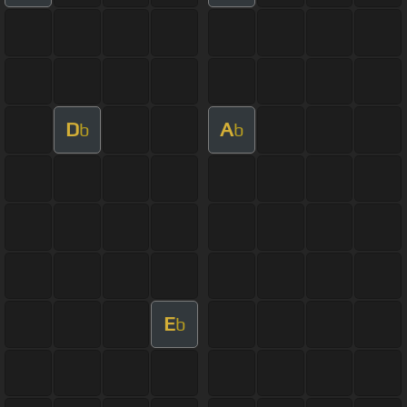
D
A
b
b
E
b