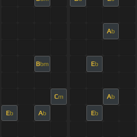
A
b
B
E
bm
b
C
A
m
b
E
A
E
b
b
b