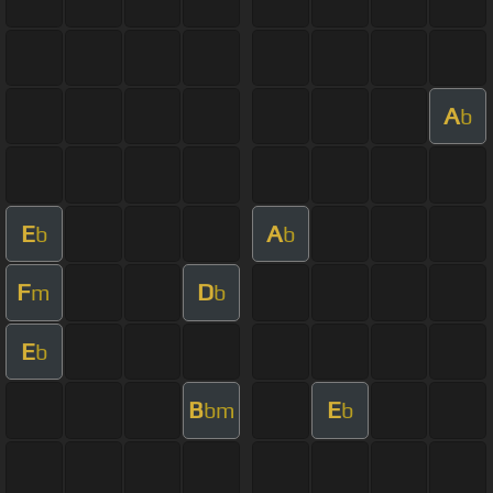
A
b
E
A
b
b
F
D
m
b
E
b
B
E
bm
b