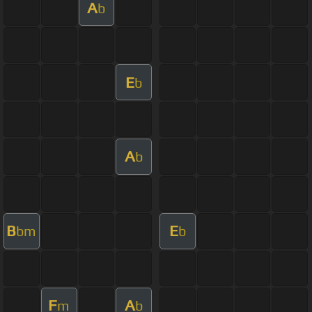
A
b
E
b
A
b
B
E
bm
b
F
A
m
b