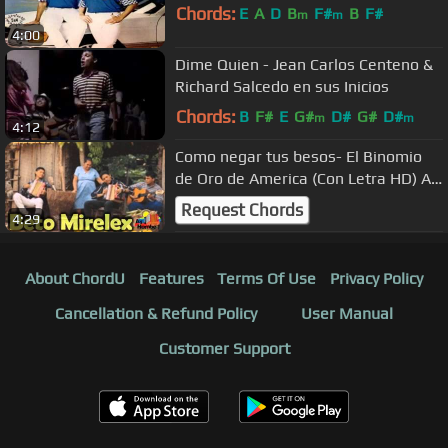
Chords:
E
A
D
B
F#
B
F#
m
m
4:00
Dime Quien - Jean Carlos Centeno &
Richard Salcedo en sus Inicios
Chords:
B
F#
E
G#
D#
G#
D#
m
m
4:12
Como negar tus besos- El Binomio
de Oro de America (Con Letra HD) Ay
hombe!!!
Request Chords
4:29
About ChordU
Features
Terms Of Use
Privacy Policy
Cancellation & Refund Policy
User Manual
Customer Support