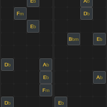
E
A
b
b
F
D
m
b
E
b
B
E
bm
b
D
A
b
b
E
A
b
b
F
m
D
E
b
b