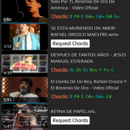
Solo Por Ti, Binomio De Oro De
América - Video Oficial
Chords:
B
F#
E
G#
C#
G#
E
m
m
m
5:06
SE ESTA MURIENDO UN AMOR-
RAFAEL OROZCO MAESTRE.wmv
Request Chords
3:52
DESPUES DE TANTOS AÑOS - JESUS
MANUEL ESTERADA
Chords:
A
D
E
B
F
F
C
b
b
b
bm
m
4:35
El Llanto De Un Rey, Rafael Orozco Y
El Binomio De Oro - Video Oficial
Chords:
B
F#
E
C#
G#
C#
m
m
5:15
REYNA DE PAPEL.reb.
Request Chords
5:41