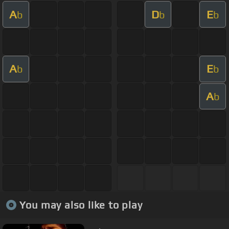
A
D
E
b
b
b
A
E
b
b
A
b
You may also like to play