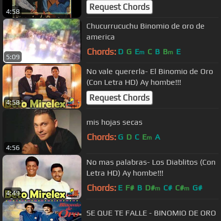
Request Chords
4:58
Chucurrucuchu Binomio de oro de
america
Chords:
D
G
E
C
B
B
E
m
m
5:09
No vale quererla- El Binomio de Oro
(Con Letra HD) Ay hombe!!!
Request Chords
4:58
mis hojas secas
Chords:
G
D
C
E
A
m
4:56
No mas palabras- Los Diablitos (Con
Letra HD) Ay hombe!!!
Chords:
E
F#
B
D#
C#
C#
G#
m
m
4:49
SE QUE TE FALLE - BINOMIO DE ORO