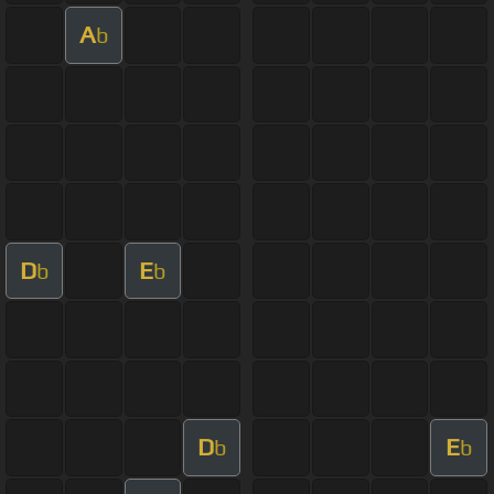
A
b
D
E
b
b
D
E
b
b