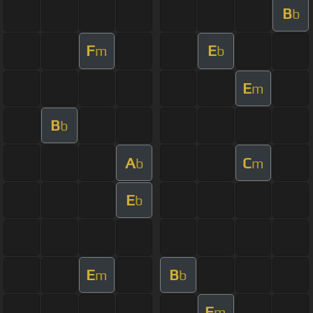
B
b
F
E
m
b
E
m
B
b
A
C
b
m
E
b
E
B
m
b
F
m