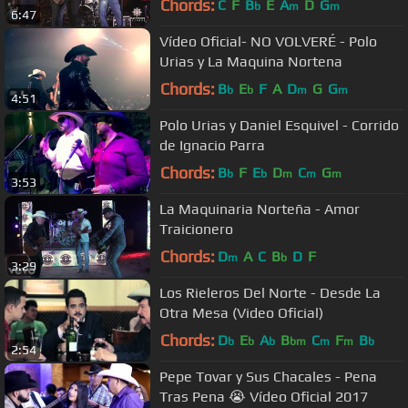
Chords:
C
F
B
E
A
D
G
b
m
m
6:47
Vídeo Oficial- NO VOLVERÉ - Polo
Urias y La Maquina Nortena
Chords:
B
E
F
A
D
G
G
b
b
m
m
4:51
Polo Urias y Daniel Esquivel - Corrido
de Ignacio Parra
Chords:
B
F
E
D
C
G
b
b
m
m
m
3:53
La Maquinaria Norteña - Amor
Traicionero
Chords:
D
A
C
B
D
F
m
b
3:29
Los Rieleros Del Norte - Desde La
Otra Mesa (Video Oficial)
Chords:
D
E
A
B
C
F
B
b
b
b
bm
m
m
b
2:54
Pepe Tovar y Sus Chacales - Pena
Tras Pena 😭 Vídeo Oficial 2017