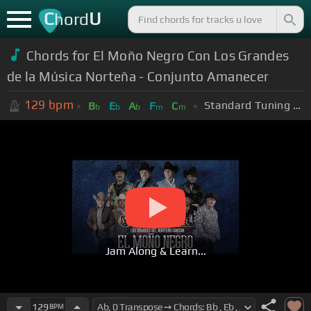
C
U
hord
Chords for El Moño Negro Con Los Grandes
de la Música Norteña - Conjunto Amanecer
129
bpm
Standard Tuning (EADGBE)
B
E
A
F
C
b
b
b
m
m
Jam Along & Learn...
129
BPM