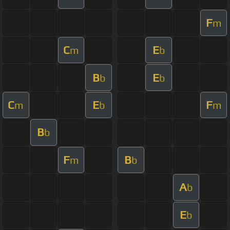
F
m
C
E
m
b
B
E
b
b
C
E
F
m
b
m
B
b
F
B
m
b
A
b
E
b