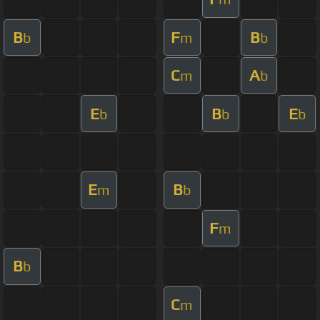
B
F
B
b
m
b
C
A
m
b
E
B
E
b
b
b
E
B
m
b
F
m
B
b
C
m