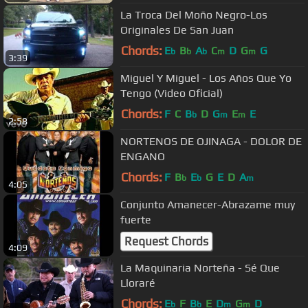
La Troca Del Moño Negro-Los
Originales De San Juan
Chords:
E
B
A
C
D
G
G
b
b
b
m
m
3:39
Miguel Y Miguel - Los Años Que Yo
Tengo (Video Oficial)
Chords:
F
C
B
D
G
E
E
b
m
m
2:58
NORTENOS DE OJINAGA - DOLOR DE
ENGANO
Chords:
F
B
E
G
E
D
A
b
b
m
4:05
Conjunto Amanecer-Abrazame muy
fuerte
Request Chords
4:09
La Maquinaria Norteña - Sé Que
Lloraré
Chords:
E
F
B
E
D
G
D
b
b
m
m