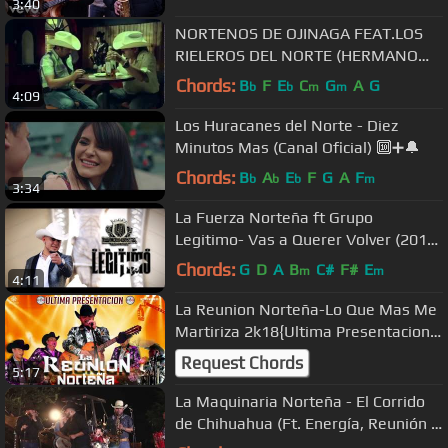
3:40
NORTENOS DE OJINAGA FEAT.LOS
RIELEROS DEL NORTE (HERMANO
DEL ALMA) VIDEO OFICIAL 2012 LO
Chords:
B
F
E
C
G
A
G
b
b
m
m
4:09
MAS NUEVO
Los Huracanes del Norte - Diez
Minutos Mas (Canal Oficial) 🔟➕🔔
Chords:
B
A
E
F
G
A
F
b
b
b
m
3:34
La Fuerza Norteña ft Grupo
Legitimo- Vas a Querer Volver (2018)
Video Oficial
Chords:
G
D
A
B
C#
F#
E
m
m
4:11
La Reunion Norteña-Lo Que Mas Me
Martiriza 2k18{Ultima Presentacion
En Vivo)
Request Chords
5:17
La Maquinaria Norteña - El Corrido
de Chihuahua (Ft. Energía, Reunión y
Fiera) (En Vivo)