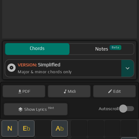
Chords
Beta
Notes
Simplified
VERSION:
Major & minor chords only
PDF
Midi
Edit
Hint
Autoscroll
Show
Lyrics
N
E
A
b
b