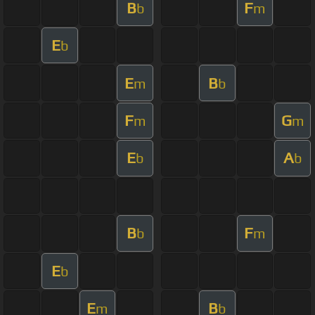
B
F
b
m
E
b
E
B
m
b
F
G
m
m
E
A
b
b
B
F
b
m
E
b
E
B
m
b