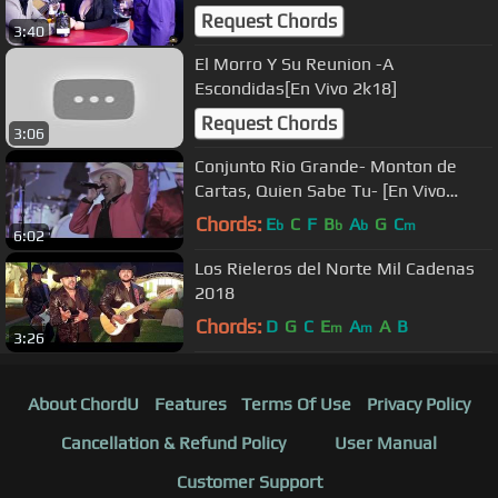
Request Chords
3:40
El Morro Y Su Reunion -A
Escondidas[En Vivo 2k18]
Request Chords
3:06
Conjunto Rio Grande- Monton de
Cartas, Quien Sabe Tu- [En Vivo
desde Zacatecas]
Chords:
E
C
F
B
A
G
C
b
b
b
m
6:02
Los Rieleros del Norte Mil Cadenas
2018
Chords:
D
G
C
E
A
A
B
m
m
3:26
About ChordU
Features
Terms Of Use
Privacy Policy
Cancellation & Refund Policy
User Manual
Customer Support