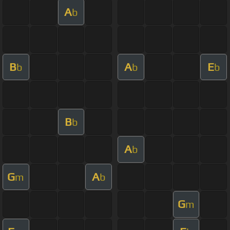
A
b
B
A
E
b
b
b
B
b
A
b
G
A
m
b
G
m