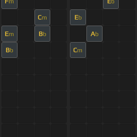
F
E
m
b
C
E
m
b
E
B
A
m
b
b
B
C
b
m