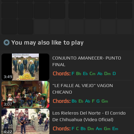
You may also like to play
CONJUNTO AMANECER- PUNTO
FINAL
Chords:
F
B
E
C
A
D
D
b
b
m
b
m
3:49
"LE FALLE AL VIEJO" VAGON
CHICANO
Chords:
B
E
A
F
G
G
b
b
b
m
3:07
Los Rieleros Del Norte - El Corrido
De Chihuahua (Video Oficial)
Chords:
F
C
B
D
A
G
E
b
m
m
m
m
4:22