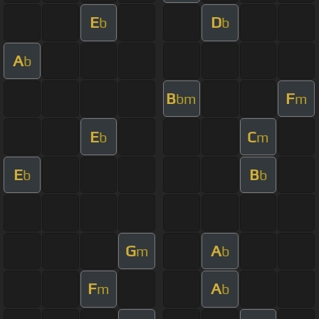
E
D
b
b
A
b
B
F
bm
m
E
C
b
m
E
B
b
b
G
A
m
b
F
A
m
b