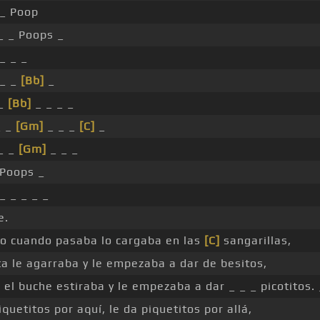
 _ Poop
_ _ Poops _
 _ _ _
 _ _
[Bb]
_
_
[Bb]
_ _ _ _
_ _
[Gm]
_ _ _
[C]
_
_ _
[Gm]
_ _ _
 Poops _
_ _ _ _ _
e.
no cuando pasaba lo cargaba en las
[C]
sangarillas,
ta le agarraba y le empezaba a dar de besitos,
o el buche estiraba y le empezaba a dar _ _ _ picotitos. 
iquetitos por aquí, le da piquetitos por allá,