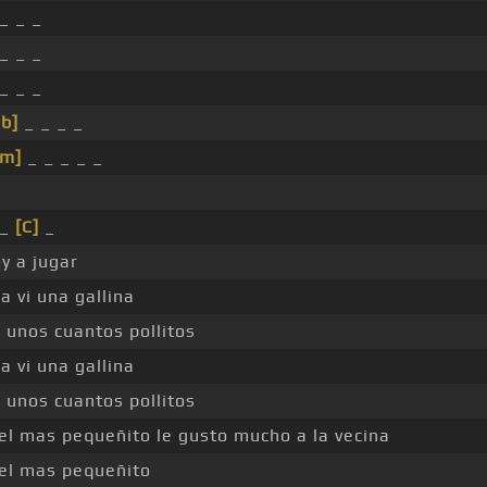
 _ _ _
 _ _ _
 _ _ _
Bb]
_ _ _ _
Gm]
_ _ _ _ _
 _
[C]
_
oy a jugar
a vi una gallina
 unos cuantos pollitos
a vi una gallina
 unos cuantos pollitos
el mas pequeñito le gusto mucho a la vecina
 el mas pequeñito