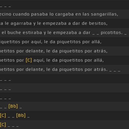
 _ _ _
vecino cuando pasaba lo cargaba en las sangarillas,
ta le agarraba y le empezaba a dar de besitos,
o el buche estiraba y le empezaba a dar _ _ picotitos. _
iquetitos por aquí, le da piquetitos por allá,
uetitos por delante, le da piquetitos por atrás,
uetitos por
[C]
aquí, le da piquetitos por allá,
uetitos por delante, le da piquetitos por atrás. _ _ _
 _ _ _
 _ _ _
 _ _ _
 _ _
[Bb]
_
[C]
_ _
[Bb]
_
[C]
_ _ _