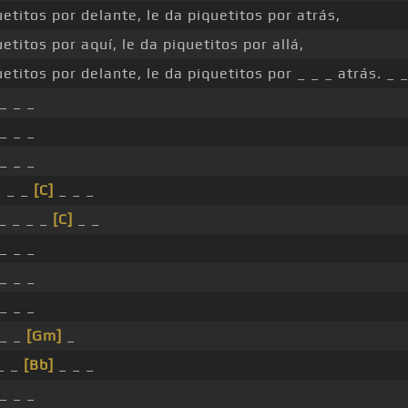
uetitos por delante, le da piquetitos por atrás,
uetitos por aquí, le da piquetitos por allá,
uetitos por delante, le da piquetitos por _ _ _ atrás. _ _
 _ _ _
 _ _ _
 _ _ _
_ _ _
[C]
_ _ _
_ _ _ _
[C]
_ _
 _ _ _
 _ _ _
 _ _ _
 _ _
[Gm]
_
_ _
[Bb]
_ _ _
 _ _ _