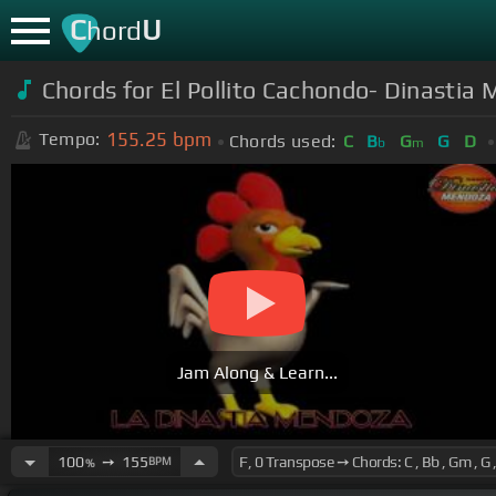
C
U
hord
Chords for
El Pollito Cachondo- Dinastia
155.25
bpm
Tempo:
Chords used:
C
B
G
G
D
b
m
Jam Along & Learn...
100
➙
155
BPM
%