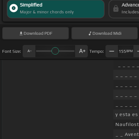
Simplified
Advanc
Major & minor chords only
Include
Download
PDF
Download
Midi
Font Size:
Tempo:
155
BPM
_ _ _ _ 
_ _ _ _ _
_ _ _ _ _
_ _ _ _ _
_ _ _ _ _
y esta es
Naufilosti
_ _ Aven