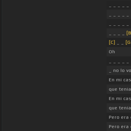
_ _ _ _ _
_ _ _ _ _
_ _ _ _ _
_ _ _ _
[
[C]
_ _
[
Oh
_ _ _ _ _
_ no lo v
En mi cas
que tenia
En mi cas
que tenia
Pero era 
Pero era