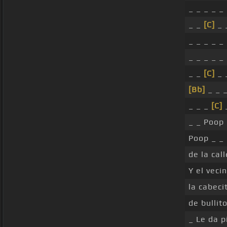
_ _ _ _ _
_ _
[C]
_ 
_ _ _ _ _
_ _ _ _ _
_ _
[C]
_ 
[Bb]
_ _ 
_ _ _
[C]
_ _ Poop
Poop _ _ 
de la call
Y el veci
la cabeci
de bullit
_ Le da p