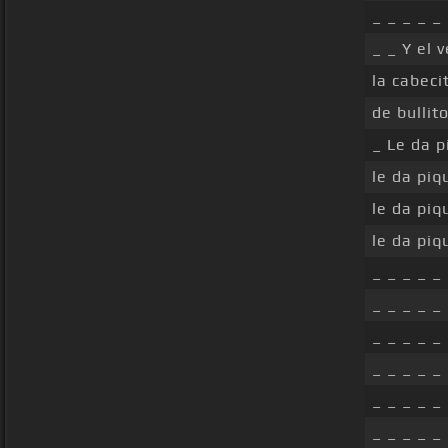
_ _ _ _ _
_ _ Y el 
la cabeci
de bullit
_ Le da p
le da piq
le da piq
le da piq
_ _ _ _ _
_ _ _ _ _
_ _ _ _ _
_ _ _ _ _
_ _ _ _ _
_ _ _ _ _