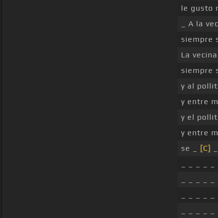
le gusto 
_ A la ve
siempre 
La vecin
siempre 
y al polli
y entre 
y el polli
y entre 
se _
[C]
_
_ _ _ _ _
_ _ _ _ _
_ _ _ _ _
_ _ _ _ _