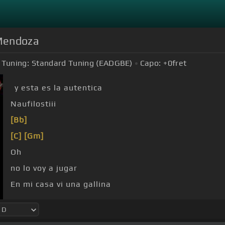
 Mendoza
Tuning:
Standard Tuning (EADGBE)
Capo:
+0
fret
y esta es la autentica
Naufilostiii
[Bb]
[C]
[Gm]
Oh
no lo voy a jugar
En mi casa vi una gallina
pollitos