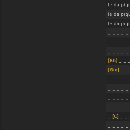
le da piq
le da piq
le da piq
_ _ _ _ _
_ _ _ _ _
_ _ _ _ _
[Bb]
_ _ 
[Gm]
_ _ 
_ _ _ _ _
_ _ _ _ _
_ _ _ _ _
_ _ _ _ _
_
[C]
_ _ 
_ _ _ _ _