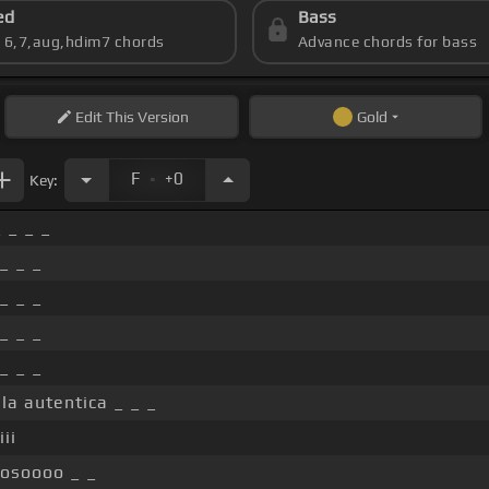
ed
Bass
s 6,7,aug,hdim7 chords
Advance chords for bass
Edit
This Version
Gold
.
F
+0
Key:
_ _ _ _
 _ _ _
 _ _ _
 _ _ _
 _ _ _
 la autentica _ _ _
ii
tosoooo _ _