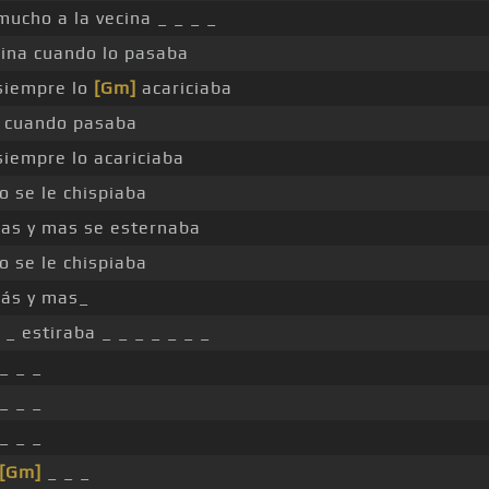
mucho a la vecina _ _ _ _
cina cuando lo pasaba
siempre lo
[Gm]
acariciaba
a cuando pasaba
siempre lo acariciaba
to se le chispiaba
mas y mas se esternaba
to se le chispiaba
más y mas_
 _ estiraba _ _ _ _ _ _ _
 _ _ _
 _ _ _
 _ _ _
[Gm]
_ _ _