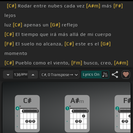
[C#]
Rodar entre nubes cada vez
[A#m]
más
[F#]
lejos
luz
[C#]
apenas un
[G#]
reflejo
[C#]
El tiempo que irá más allá de mi cuerpo
[F#]
El suelo no alcanza,
[C#]
este es el
[G#]
momento
[C#]
Pueblo como el viento,
[Fm]
busco, creo,
[A#m]
siento
Lyrics
On
136
BPM
pueda detener
nuevo
[C#]
amanecer
C#
A#
F#
m
el viento,
[Fm]
busco, creo,
[A#m]
siento
4
1
2
1
1
1
1
1
1
1
1
1
1
2
2
2
3
4
3
4
3
4