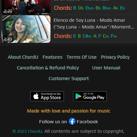
Musical/Open Music #1)
Chords:
B
D
E
B
B
A
E
b
bm
b
bm
b
b
2:20
Elenco de Soy Luna - Modo Amar
("Soy Luna – Modo Amar"/Momento
Musical/reencuentro)
Chords:
E
B
C#
A
F
C
F
m
m
m
2:49
About ChordU
Features
Terms Of Use
Privacy Policy
Cancellation & Refund Policy
User Manual
Customer Support
Made with love and passion for music
Follow us on
Facebook
All contents are subject to copyright,
©
2023
ChordU.