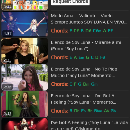
Request Chords
3:44
Modo Amar - Valiente - Vuelo -
Siempre Juntos SOY LUNA EN VIVO
CHILE 2018 Full HD
Chords:
E
C#
B
D#
C#
A
F#
m
4:37
Elenco de Soy Luna - Mírame a mí
(From "Soy Luna")
Chords:
E
A
E
G
C
D
F#
m
2:33
Elenco de Soy Luna - No Te Pido
Mucho ("Soy Luna" Momento
Musical/Luna)
Chords:
C
F
G
D
G
m
m
2:36
Elenco de Soy Luna - I've Got A
Feeling ("Soy Luna" Momento
Musical/Competencia)
Chords:
B
D
E
B
B
A
G
b
b
b
bm
b
b
2:13
I've Got A Feeling ("Soy Luna "La vida
es un sueño"/Momento