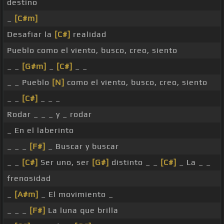
destino
_
[C#m]
Desafiar la
[C#]
realidad
Pueblo como el viento, busco, creo, siento
_ _
[G#m]
_
[C#]
_ _
_ _ Pueblo
[N]
como el viento, busco, creo, siento
_ _
[C#]
_ _ _
Rodar _ _ _ y _ rodar
_ En el laberinto
_ _ _
[F#]
_ Buscar y buscar
_ _
[C#]
Ser uno, ser
[G#]
distinto _ _
[C#]
_ La _ _
frenosidad
_
[A#m]
_ El movimiento _
_ _ _
[F#]
La luna que brilla