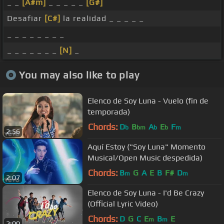
_ _
[A#m]
_ _ _ _ _
[G#]
Desafiar
[C#]
la realidad _ _ _ _ _
_ _ _ _ _ _ _ _
_ _ _ _ _ _ _
[N]
_
You may also like to play
Elenco de Soy Luna - Vuelo (fin de
temporada)
Chords:
D
B
A
E
F
b
bm
b
b
m
2:56
Aquí Estoy ("Soy Luna" Momento
Musical/Open Music despedida)
Chords:
B
G
A
E
B
F#
D
m
m
2:07
Elenco de Soy Luna - I'd Be Crazy
(Official Lyric Video)
Chords:
D
G
C
E
B
E
m
m
2:00