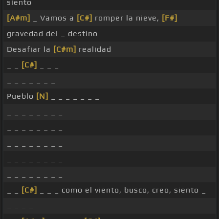
siento
[A#m]
_ Vamos a
[C#]
romper la nieve,
[F#]
gravedad del _ destino
Desafiar la
[C#m]
realidad
_ _
[C#]
_ _ _
_ _ _ _ _ _ _
Pueblo
[N]
_ _ _ _ _ _ _
_ _ _ _ _ _ _ _
_ _ _ _ _ _ _ _
_ _ _ _ _ _ _ _
_ _ _ _ _ _ _ _
_ _ _ _ _ _ _ _
_ _
[C#]
_ _ _ como el viento, busco, creo, siento _
_ _ _ _