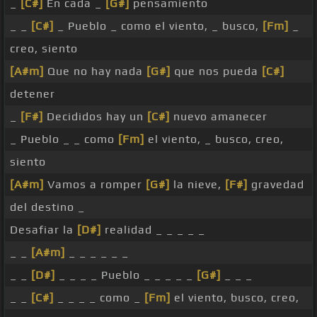
_
[C#]
En cada _
[G#]
pensamiento
_ _
[C#]
_ Pueblo _ como el viento, _ busco,
[Fm]
_
creo, siento
[A#m]
Que no hay nada
[G#]
que nos pueda
[C#]
detener
_
[F#]
Decididos hay un
[C#]
nuevo amanecer
_ Pueblo _ _ como
[Fm]
el viento, _ busco, creo,
siento
[A#m]
Vamos a romper
[G#]
la nieve,
[F#]
gravedad
del destino _
Desafiar la
[D#]
realidad _ _ _ _ _
_ _
[A#m]
_ _ _ _ _ _
_ _
[D#]
_ _ _ _ Pueblo _ _ _ _ _
[G#]
_ _ _
_ _
[C#]
_ _ _ _ como _
[Fm]
el viento, busco, creo,