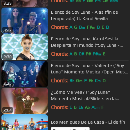
Chords:
B
E
F
G
F
C
E
b
b
m
m
m
bm
3:29
Elenco de Soy Luna - Alas (fin de
temporada) ft. Karol Sevilla
Chords:
A
G
B
F#
B
E
D
m
m
3:27
Elenco de Soy Luna, Karol Sevilla -
Despierta mi mundo ("Soy Luna -
Modo Amar")
Chords:
A
B
C#
F#
F#
E
m
2:30
Elenco de Soy Luna - Valiente ("Soy
Luna" Momento Musical/Open Music
despedida)
Chords:
B
G
F
E
C
D
b
m
b
m
3:26
¿Cómo Me Ves? ("Soy Luna"
Momento Musical/Sliders en la
competencia final)
Chords:
E
B
E
A
A
F
b
b
bm
2:04
Los Meñiques De La Casa - El delfín