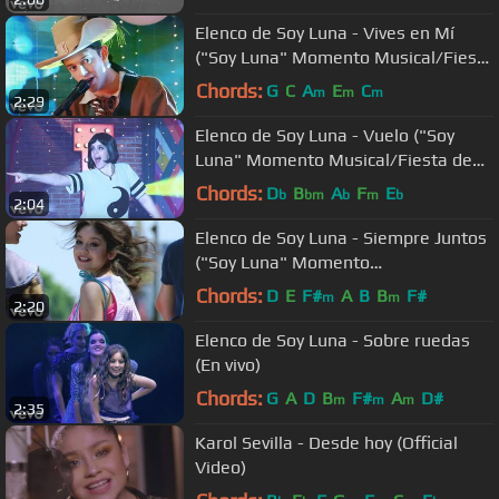
Elenco de Soy Luna - Vives en Mí
("Soy Luna" Momento Musical/Fiesta
de Disfraces)
Chords:
G
C
A
E
C
m
m
m
2:29
Elenco de Soy Luna - Vuelo ("Soy
Luna" Momento Musical/Fiesta de
Disfraces)
Chords:
D
B
A
F
E
b
bm
b
m
b
2:04
Elenco de Soy Luna - Siempre Juntos
("Soy Luna" Momento
Musical/ensayo del)
Chords:
D
E
F#
A
B
B
F#
m
m
2:20
Elenco de Soy Luna - Sobre ruedas
(En vivo)
Chords:
G
A
D
B
F#
A
D#
m
m
m
2:35
Karol Sevilla - Desde hoy (Official
Video)