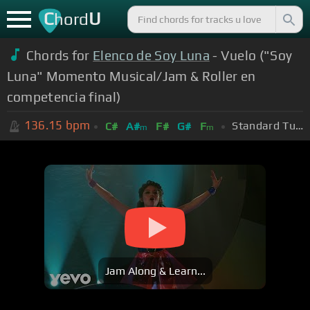
C
U
hord
Chords for
Elenco de Soy Luna
- Vuelo ("Soy
Luna" Momento Musical/Jam & Roller en
competencia final)
136.15
bpm
Standard Tuning (EADGBE)
C#
A#
F#
G#
F
m
m
Jam Along & Learn...