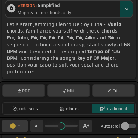
Simplified
VERSION:
Major & minor chords only
Let's start jamming Elenco De Soy Luna -
Vuelo
chords
, familiarize yourself with these
chords -
Fm, A#m, F#, C#, F#, C#, G#, C#, A#m and G#
in
sequence. To build a solid grasp, start slowly at
68
BPM
and then match the original
tempo of 136
BPM
. Considering the song's
key of C# Major
,
position your capo to suit your vocal and chord
preferences.
PDF
Midi
Edit
Hide lyrics
Blocks
Traditional
Autoscroll