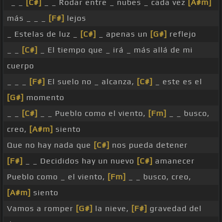
_ _
[C#]
_ _ Rodar entre _ nubes _ cada vez
[A#m]
más _ _ _
[F#]
lejos
_ Estelas de luz _
[C#]
_ apenas un
[G#]
reflejo
_ _
[C#]
_ El tiempo que _ irá _ más allá de mi
cuerpo
_ _ _
[F#]
El suelo no _ alcanza,
[C#]
_ este es el
[G#]
momento
_ _
[C#]
_ _ Pueblo como el viento,
[Fm]
_ _ busco,
creo,
[A#m]
siento
Que no hay nada que
[C#]
nos pueda detener
[F#]
_ _ Decididos hay un nuevo
[C#]
amanecer
Pueblo como _ el viento,
[Fm]
_ _ busco, creo,
[A#m]
siento
Vamos a romper
[G#]
la nieve,
[F#]
gravedad del