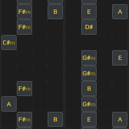
F#
B
E
A
m
F#
D#
m
C#
m
G#
E
m
G#
m
F#
B
m
A
G#
m
F#
B
E
A
m