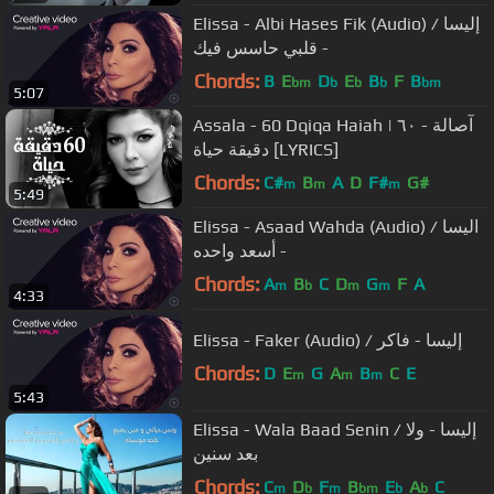
Elissa - Albi Hases Fik (Audio) / إليسا
- قلبي حاسس فيك
Chords:
B
E
D
E
B
F
B
bm
b
b
b
bm
5:07
Assala - 60 Dqiqa Haiah | آصالة - ٦٠
دقيقة حياة [LYRICS]
Chords:
C#
B
A
D
F#
G#
m
m
m
5:49
Elissa - Asaad Wahda (Audio) / اليسا
- أسعد واحده
Chords:
A
B
C
D
G
F
A
m
b
m
m
4:33
Elissa - Faker (Audio) / إليسا - فاكر
Chords:
D
E
G
A
B
C
E
m
m
m
5:43
Elissa - Wala Baad Senin / إليسا - ولا
بعد سنين
Chords:
C
D
F
B
E
A
C
m
b
m
bm
b
b