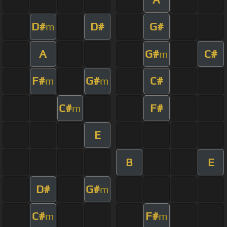
D#
D#
G#
m
A
G#
C#
m
F#
G#
C#
m
m
C#
F#
m
E
B
E
D#
G#
m
C#
F#
m
m