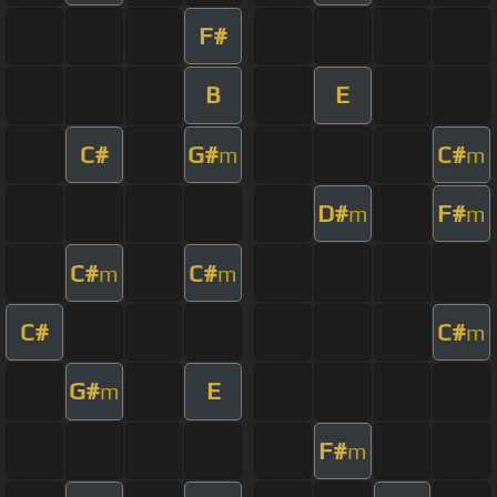
F#
B
E
C#
G#
C#
m
m
D#
F#
m
m
C#
C#
m
m
C#
C#
m
G#
E
m
F#
m