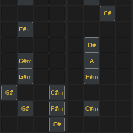
C#
F#
m
D#
G#
A
m
G#
F#
m
m
G#
C#
m
G#
F#
C#
m
m
C#