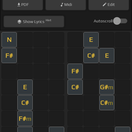
PDF
Midi
Edit
Hint
Autoscroll
Show
Lyrics
N
E
F#
C#
E
F#
E
C#
G#
m
C#
C#
m
F#
m