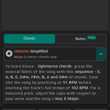
Chords
Beta
Notes
Simplified
VERSION:
Major & minor chords only
To learn Elissa -
Oghmorne chords
, grasp the
musical fabric of the song with this
sequence - E,
A, B, E, G#m, F#m, B, A and G#m
of chords. Ease
into the song by practicing at
51 BPM
before
reaching the track's full tempo of
102 BPM
. For a
balanced pitch, adjust the capo with respect to
your voice and the song's
key: E Major
.