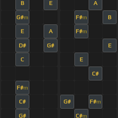
B
E
A
G#
F#
B
m
m
E
A
F#
m
D#
G#
E
C
E
C#
F#
m
C#
G#
F#
m
G#
C#
m