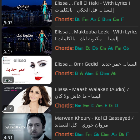
Elissa ... Fall El Haki - With Lyrics |
إليسا ... فل الحكي - بالكلمات
Chords:
D
F
A
C
B
C
F
b
m
b
bm
m
5:03
Elissa ... Maktooba Leek - With Lyrics
| إليسا ... مكتوبة ليك - بالكلمات
Chords:
B
E
D
C
A
F
G
bm
b
b
m
b
m
b
5:17
Elissa … Omr Gedid | اليسا … عمر جديد
Chords:
B
A
A
E
D
A
bm
bm
b
3:53
Elissa - Maash Walakan (Audio) /
اليسا - ما عاش ولا كان
Chords:
B
E
C
A
E
G
D
m
m
m
4:19
Marwan Khoury - Kol El Qassayed /
مروان خوري - كل القصايد
Chords:
B
F
G
E
A
D
F
bm
m
b
bm
b
b
4:31