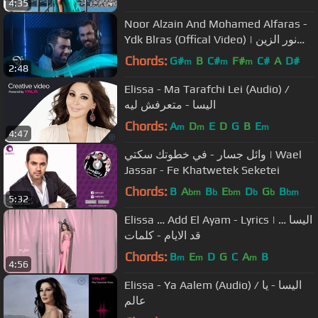
4:35
Noor Alzain And Mohamed Alfaras -
Ydk Blras (Offical Video) | نور الزين
ومحمد الفارس - يدك بالراس
Chords:
G#
B
C#
F#
C#
A
D#
m
m
m
2:48
Elissa - Ma Tarafchi Lei (Audio) /
اليسا - متعرفش ليه
Chords:
A
D
E
D
G
B
E
m
m
m
4:47
وائل جسار - في خطوتك سكتي | Wael
Jassar - Fe Khatwetek Seketei
Chords:
B
A
B
E
D
G
B
bm
b
bm
b
b
bm
5:32
Elissa … Add El Ayam - Lyrics | اليسا …
قد الايام - كلمات
Chords:
B
E
D
G
C
A
B
m
m
m
4:56
Elissa - Ya Aalem (Audio) / اليسا - يا
عالم