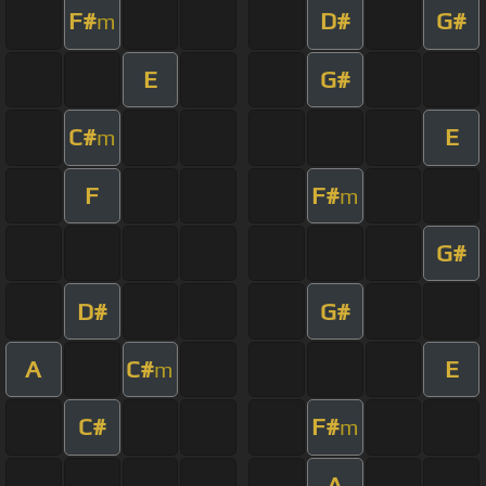
F#
D#
G#
m
E
G#
C#
E
m
F
F#
m
G#
D#
G#
A
C#
E
m
C#
F#
m
A