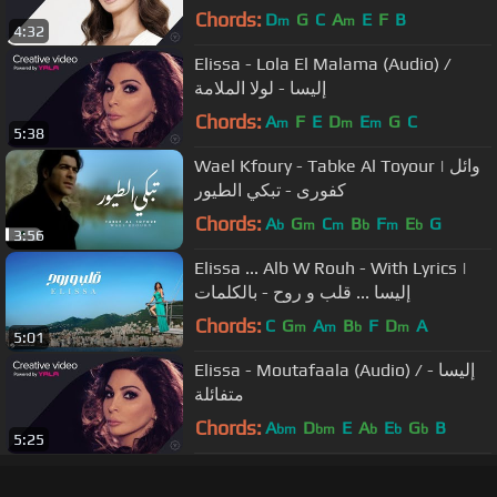
Chords:
D
G
C
A
E
F
B
m
m
4:32
Elissa - Lola El Malama (Audio) /
إليسا - لولا الملامة
Chords:
A
F
E
D
E
G
C
m
m
m
5:38
Wael Kfoury - Tabke Al Toyour | وائل
كفورى - تبكي الطيور
Chords:
A
G
C
B
F
E
G
b
m
m
b
m
b
3:56
Elissa ... Alb W Rouh - With Lyrics |
إليسا ... قلب و روح - بالكلمات
Chords:
C
G
A
B
F
D
A
m
m
b
m
5:01
Elissa - Moutafaala (Audio) / إليسا -
متفائلة
Chords:
A
D
E
A
E
G
B
bm
bm
b
b
b
5:25