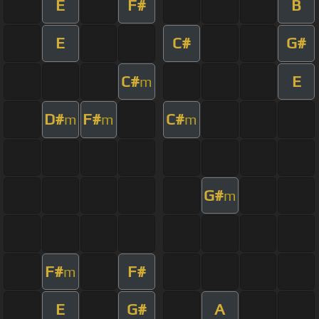
E
F#
B
E
C#
G#
C#
E
m
D#
F#
C#
m
m
m
G#
m
F#
F#
m
E
G#
A