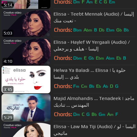
Chords:
D
F
A
E
C
G
E
m
m
m
5:14
Elissa - Teebt Mennak (Audio) / إليسا
- تعبت منك
Chords:
B
A
B
D
E
G
B
bm
bm
b
bm
b
b
5:03
Elissa - Haylef W Yergaali (Audio) /
إليسا - هيلف و يرجعلي
Chords:
D
E
G
E
A
E
B
bm
b
bm
bm
b
4:10
Helwa Ya Baladi ... Elissa | حلوة يا
بلدي ... إليسا
Chords:
F
C
B
E
A
D
G
m
m
b
b
b
3:45
Majid Almohandis ... Tenadeek | ماجد
المهندس ... تناديك
Chords:
D
C
G
B
G
A
F
m
b
m
m
5:29
Elissa - Law Ma Tiji (Audio) / اليسا - لو
ماتيجي