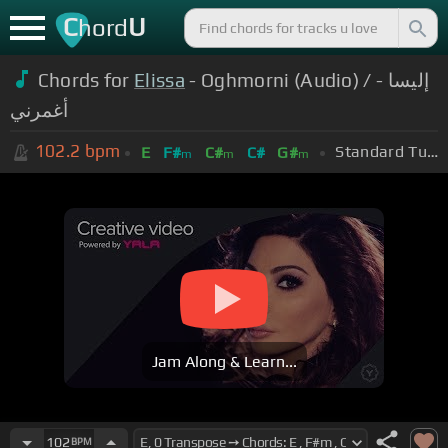
C
U
hord
Chords for
Elissa
- Oghmorni (Audio) / إليسا -
أغمرني
102.2
bpm
Standard Tuning (EADGBE)
E
F#
C#
C#
G#
m
m
m
Jam Along & Learn...
102
BPM