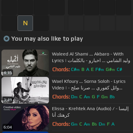
N
You may also like to play
Waleed Al Shami ... Akbaro - With
Lyrics | وليد الشامي ... اخبارو - بالكلمات
Chords:
C#
B
A
E
F#
G#
C#
m
m
m
4:35
Wael Kfoury ... Sorna Soloh - Lyrics
Video | وائل كفوري ... صرنا صلح -
بالكلمات
Chords:
D
C
A
G
F
G
B
m
m
m
b
3:49
Elissa - Krehtek Ana (Audio) / إليسا -
كرهتك أنا
Chords:
G
C
A
B
D
F
A
m
m
b
m
6:04