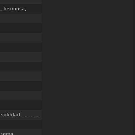
 _ hermosa,
soledad. _ _ _ _
asoma,