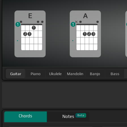
E
A
1
1
1
2
3
1
2
3
Guitar
Piano
Ukulele
Mandolin
Banjo
Bass
Chords
Beta
Notes