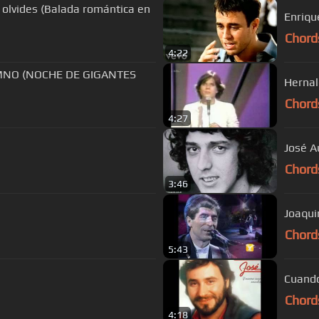
olvides (Balada romántica en
Enriqu
Chord
4:22
MNO (NOCHE DE GIGANTES
Hernal
Chord
4:27
José A
Chord
3:46
Joaqui
Chord
5:43
Chord
4:18