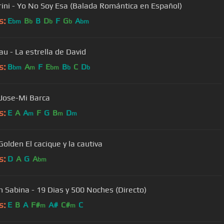
rini - Yo No Soy Esa (Balada Romántica en Español)
s:
E
B
B
D
F
G
A
bm
b
b
b
bm
au - La estrella de David
s:
B
A
F
E
B
C
D
bm
m
bm
b
b
 Jose-Mi Barca
s:
E
A
A
F
G
B
D
m
m
m
Golden El cacique y la cautiva
s:
D
A
G
A
bm
n Sabina - 19 Dias y 500 Noches (Directo)
s:
E
B
A
F#
A#
C#
C
m
m