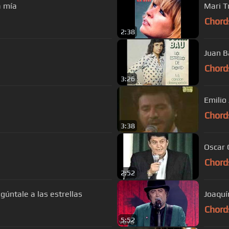
a mía
Mari T
Chord
2:38
Juan B
Chord
3:26
Emilio
Chord
3:38
Oscar 
Chord
2:52
gúntale a las estrellas
Joaquí
Chord
5:52