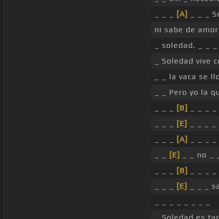
_ _ _
[A]
_ _ _ S
ni sabe de amor
_ soledad. _ _ _
_ Soledad vive c
_ _ la vaca se ll
_ _ Pero yo la q
_ _ _
[B]
_ _ _ 
_ _ _
[E]
_ _ _ _
_ _ _
[A]
_ _ _ _
_ _
[E]
_ _ no _ 
_ _ _
[B]
_ _ _ 
_ _ _
[E]
_ _ _ s
_ _ _ _ _ _ _ _
_ Soledad es ta