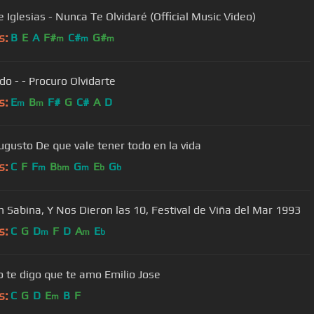
e Iglesias - Nunca Te Olvidaré (Official Music Video)
s:
B
E
A
F#
C#
G#
m
m
m
do - - Procuro Olvidarte
s:
E
B
F#
G
C#
A
D
m
m
ugusto De que vale tener todo en la vida
s:
C
F
F
B
G
E
G
m
bm
m
b
b
n Sabina, Y Nos Dieron las 10, Festival de Viña del Mar 1993
s:
C
G
D
F
D
A
E
m
m
b
Cuando te digo que te amo Emilio Jose
s:
C
G
D
E
B
F
m