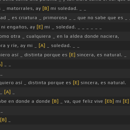
s _ matorrales, ay
[B]
mi soledad. _ _
ad _ es criatura _ primorosa _ _ que no sabe que es _
 ni engaños, ay
[E]
mi _ soledad. _ _ _ _ _ _
omo otra _ cualquiera _ en la aldea donde naciera,
ora y ríe, ay mi _
[A]
_ soledad. _ _
uiero así _ distinta porque es
[E]
sincera, es natural. _
A]
_ _
 _
quiero así _ distinta porque es
[E]
sincera, es natural.
 _
[A]
_
abe en donde a donde
[B]
_ va, que feliz vive
[Eb]
mi
[E]
 _
[B]
_
 _