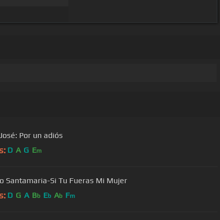
 José: Por un adiós
s:
D
A
G
E
m
o Santamaria-Si Tu Fueras Mi Mujer
s:
D
G
A
B
E
A
F
b
b
b
m