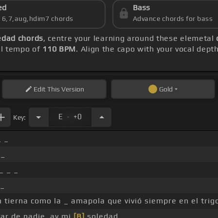
ed
Bass
s 6,7,aug,hdim7 chords
Advance chords for bass
edad chords
, centre your learning around these elemetal
ll tempo of
110 BPM
. Align the capo with your vocal dept
Edit
This Version
Gold
.
E
+0
Key:
_ _
 _
_ _ _
 _
 tierna como la _ amapola que vivió siempre en el trigo
tar de nadie, ay mi
[B]
soledad. _ _