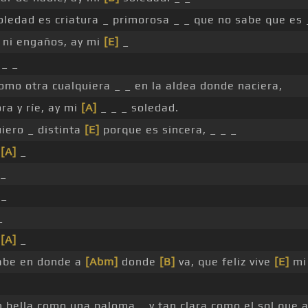
oledad es criatura _ primorosa _ _ que no sabe que es
 ni engaños, ay mi
[E]
_
 _ _
omo otra cualquiera _ _ en la aldea donde naciera,
ora y ríe, ay mi
[A]
_ _ _ soledad.
uiero _ distinta
[E]
porque es sincera, _ _ _
_
[A]
_
 _
 _
_
_
[A]
_
abe en donde a
[Abm]
donde
[B]
va, que feliz vive
[E]
mi 
n bella como una paloma _ y tan clara como el sol que 