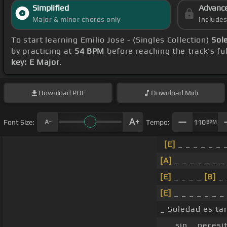
Simplified
Advanc
Major & minor chords only
Include
To start learning Emilio Jose - (Singles Collection)
Sol
by practicing at
54 BPM
before reaching the track's fu
key: E Major
.
Download
PDF
Download
Midi
Font Size:
Tempo:
110
BPM
[E]
_ _ _ _ _ _ 
[A]
_ _ _ _ _ _ _
[E]
_ _ _ _
[B]
_ 
[E]
_ _ _ _ _ _ _
_ Soledad es tan
_ _ sin _ necesi