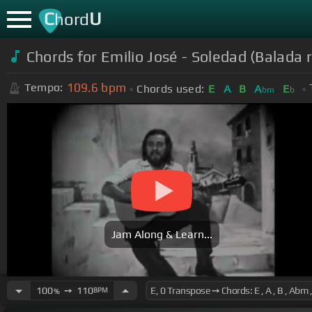
C
U
hord
Chords for Emilio José - Soledad (Balada
109.6
bpm
Tempo:
Chords used:
E
A
B
A
E
bm
b
Jam Along & Learn...
100
➙
110
BPM
%