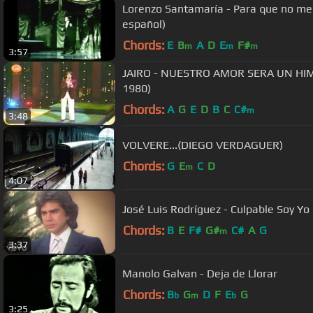
Lorenzo Santamaría - Para que no me 
español)
Chords:
E
B
A
D
E
F#
m
m
m
3:57
JAIRO - NUESTRO AMOR SERA UN HI
1980)
Chords:
A
G
E
D
B
C
C#
m
3:48
VOLVERE...(DIEGO VERDAGUER)
Chords:
G
E
C
D
m
4:07
José Luis Rodríguez - Culpable Soy Yo
Chords:
B
E
F#
G#
C#
A
G
m
3:37
Manolo Galvan - Deja de Llorar
Chords:
B
G
D
F
E
G
b
m
b
3:25