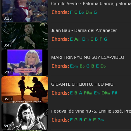
Camilo Sesto - Paloma blanca, palom
Chords:
F
C
B
D
G
b
m
3:36
Juan Bau - Dama del Amanecer
Chords:
E
A
D
C
B
F
G
m
m
3:47
MARI TRINI-YO NO SOY ESA-VÍDEO
Chords:
E
B
G
B
E
D
bm
b
b
5:11
GIGANTE CHIQUITO. HIJO MÍO.
Chords:
E
B
A
F#
E
C#
F#
m
m
m
3:29
Festival de Viña 1975, Emilio José, Pre
Chords:
E
G
B
C
A
F
G
m
6:05