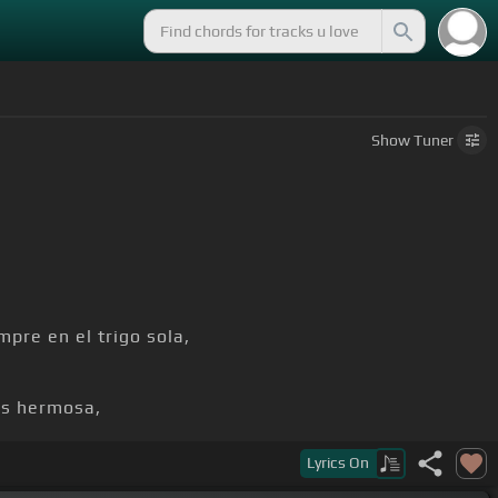
Show
Tuner
pre en el trigo sola,
es hermosa,
Lyrics
On