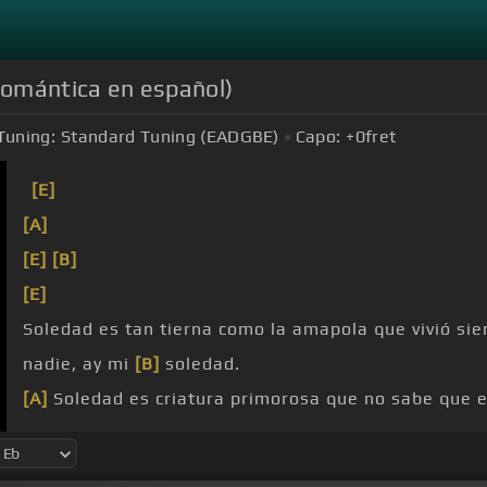
 romántica en español)
Tuning:
Standard Tuning (EADGBE)
Capo:
+0
fret
[E]
[A]
[E]
[B]
[E]
Soledad es tan tierna como la amapola que vivió siem
nadie, ay mi
[B]
soledad.
[A]
Soledad es criatura primorosa que no sabe que 
ni sabe de amor ni engaños, ay mi
[E]