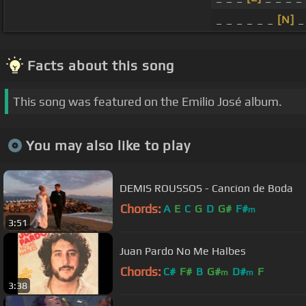
_ _ _ _ _ _
[N]
_
Facts about this song
This song was featured on the Emilio José album.
You may also like to play
DEMIS ROUSSOS - Cancion de Boda
Chords:
A
E
C
G
D
G#
F#
m
3:51
Juan Pardo No Me Halbes
Chords:
C#
F#
B
G#
D#
F
m
m
3:38