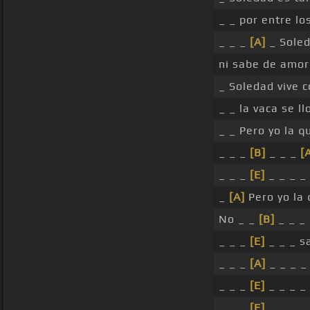
_ _ por entre lo
_ _ _
[A]
_ Soled
ni sabe de amor
_ Soledad vive c
_ _ la vaca se ll
_ _ Pero yo la q
_ _ _
[B]
_ _ _
[
_ _ _
[E]
_ _ _ _
_
[A]
Pero yo la 
No _ _
[B]
_ _ _
_ _ _
[E]
_ _ _ s
_ _ _
[A]
_ _ _ _
_ _ _
[E]
_ _ _ _
_ _ _
[E]
_ _ _ _