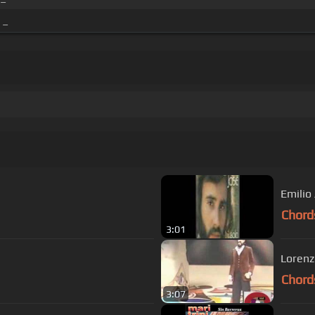
 _
Emilio
Chord
3:01
Lorenz
Chord
3:07