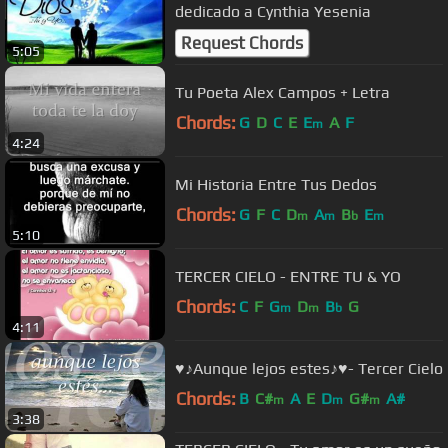
dedicado a Cynthia Yesenia
Request Chords
5:05
Tu Poeta Alex Campos + Letra
Chords:
G
D
C
E
E
A
F
m
4:24
Mi Historia Entre Tus Dedos
Chords:
G
F
C
D
A
B
E
m
m
b
m
5:10
TERCER CIELO - ENTRE TU & YO
Chords:
C
F
G
D
B
G
m
m
b
4:11
♥♪Aunque lejos estes♪♥- Tercer Cielo
Chords:
B
C#
A
E
D
G#
A#
m
m
m
3:38