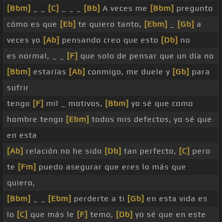
[Bbm]
_ _
[C]
_ _ _
[Bb]
A veces me
[Bbm]
pregunto
cómo es que
[Eb]
te quiero tanto,
[Ebm]
_
[Gb]
a
veces yo
[Ab]
pensando creo que esto
[Db]
no
es normal, _ _
[F]
que solo de pensar que un día no
[Bbm]
estarías
[Ab]
conmigo, me duele y
[Gb]
para
sufrir
tengo
[F]
mil _ motivos,
[Bbm]
yo sé que como
hombre tengo
[Ebm]
todos mis defectos, yo sé que
en esta
[Ab]
relación no he sido
[Db]
tan perfecto,
[C]
pero
te
[Fm]
puedo asegurar que eres lo más que
quiero,
[Bbm]
_ _
[Ebm]
perderte a ti
[Gb]
en esta vida es
lo
[C]
que más le
[F]
temo,
[Db]
yo sé que en este