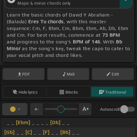
Major & minor chords only
Learn the basic chords of David Y Abraham -
(Balada)
Eres Tu chords
, with this master
sequence: Cm, F, Bbm, Cm, Bbm, Ebm, Ab, Db, Ebm
and Cm. For best results, commence at
73 BPM
and progress to the song's
BPM of 146
. With
Bb
Minor
as the song's key, tweak the capo to cater to
your vocal pitch and chord likes.
PDF
Midi
Edit
Hide lyrics
Blocks
Traditional
Autoscroll
_ _
[Ebm]
_ _ _ _
[Db]
_ _
[Gb]
_ _
[C]
_ _
[F]
_ _
[Bb]
_ _