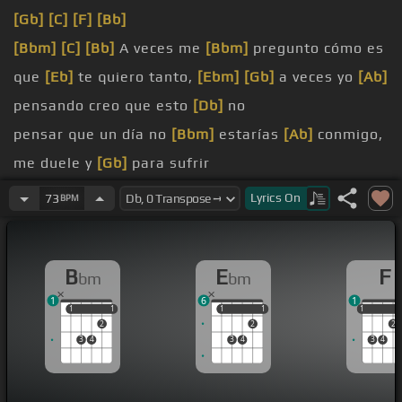
[Gb]
[C]
[F]
[Bb]
[Bbm]
[C]
[Bb]
A veces me
[Bbm]
pregunto cómo es
que
[Eb]
te quiero tanto,
[Ebm]
[Gb]
a veces yo
[Ab]
pensando creo que esto
[Db]
no
pensar que un día no
[Bbm]
estarías
[Ab]
conmigo,
me duele y
[Gb]
para sufrir
como hombre tengo
[Ebm]
todos mis defectos, yo
Lyrics
On
73
BPM
sé que en esta
[Ab]
relación no he sido
[Db]
tan perfecto,
[C]
pero
B
E
F
bm
bm
te
[Fm]
puedo asegurar que eres lo más que
1
6
1
quiero,
1
1
1
1
1
1
1
1
1
1
2
2
2
[Gb]
en esta vida es lo
[C]
que más le
[F]
temo,
3
4
3
4
3
4
[Db]
yo sé que en este
[F]
mundo no existe
[F]
transformar mi ser y
[Bbm]
mi corazón,
[Cm]
lo