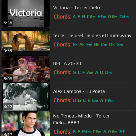
Victoria - Tercer Cielo
Chords:
A
E
B
C#
F#
G#
D#
m
m
m
m
5:36
tercer cielo-el cielo es el limite.wmv
Chords:
E
A
F
B
C
D
G
b
b
m
b
m
b
m
3:55
BELLA 20/20
Chords:
G
C
F
A
A
D
D
m
m
5:08
Alex Campos - Tu Poeta
Chords:
D
G
C
E
E
A
F#
m
m
4:22
No Tengas Miedo - Tercer
Cielo...♥♥♥!!
Chords:
B
E
F#
C#
A
G#
F#
m
m
m
4:17