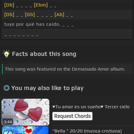
[Db]
_ _ _ _
[Ebm]
_ _
[Db]
_ _
[Gb]
_ _ _ _
[Ab]
_ _
tuyo por qué has caído. _ _ _
_ _ _ _ _ _ _ _
Facts about this song
This song was featured on the Demasiado Amor album.
You may also like to play
♥Tu amor es un sueño♥ Tercer cielo
Request Chords
3:44
"Bella " 20/20 (musica cristiana)