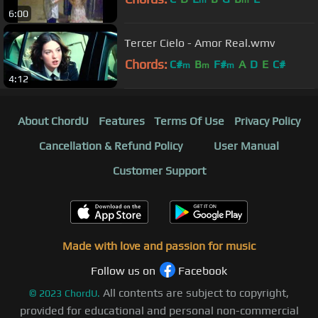
m
m
6:00
Tercer Cielo - Amor Real.wmv
Chords:
C#
B
F#
A
D
E
C#
m
m
m
4:12
About ChordU
Features
Terms Of Use
Privacy Policy
Cancellation & Refund Policy
User Manual
Customer Support
Made with love and passion for music
Follow us on
Facebook
All contents are subject to copyright,
©
2023
ChordU.
provided for educational and personal non-commercial