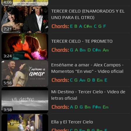
4:06
TERCER CIELO (ENAMORADOS Y EL
UNO PARA EL OTRO)
Chords:
E
B
A
C#
C
G
F
m
7:21
TERCER CIELO - TE PROMETO
Chords:
G
A
B
D
C#
A
m
m
m
3:24
Enséñame a amar - Alex Campos -
Momentos "En vivo" - Video oficial
Chords:
C
G
A
D
B
E
E
m
m
5:56
Mi Destino - Tercer Cielo - Video de
letras oficial
Chords:
A
D
G
B
F#
E
m
m
m
3:58
Ella y El Tercer Cielo
Chords:
C
D
E
B
G
B
E