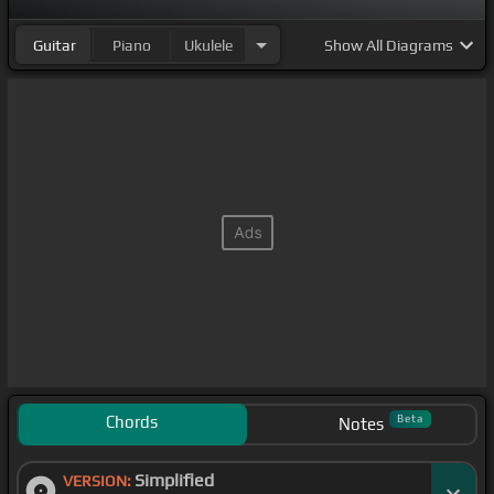
que un día
[Fm]
soñé y pensé
Guitar
Piano
Ukulele
Show
All Diagrams
Chords
Beta
Notes
Simplified
VERSION: