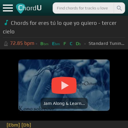
C
U
hord
Chords for eres tú lo que yo quiero - tercer
cielo
72.85
bpm
Standard Tuning (EADGBE)
B
E
F
C
D
bm
bm
b
Jam Along & Learn...
[Ebm]
[Db]