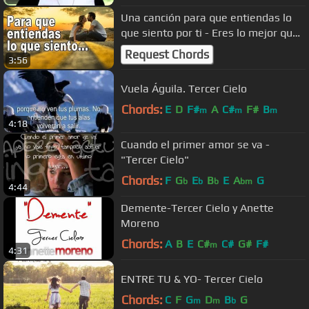
Una canción para que entiendas lo
que siento por ti - Eres lo mejor que
me ha pasado - para dedicar
Request Chords
3:56
Vuela Águila. Tercer Cielo
Chords:
E
D
F#
A
C#
F#
B
m
m
m
4:18
Cuando el primer amor se va -
"Tercer Cielo"
Chords:
F
G
E
B
E
A
G
b
b
b
bm
4:44
Demente-Tercer Cielo y Anette
Moreno
Chords:
A
B
E
C#
C#
G#
F#
m
4:31
ENTRE TU & YO- Tercer Cielo
Chords:
C
F
G
D
B
G
m
m
b