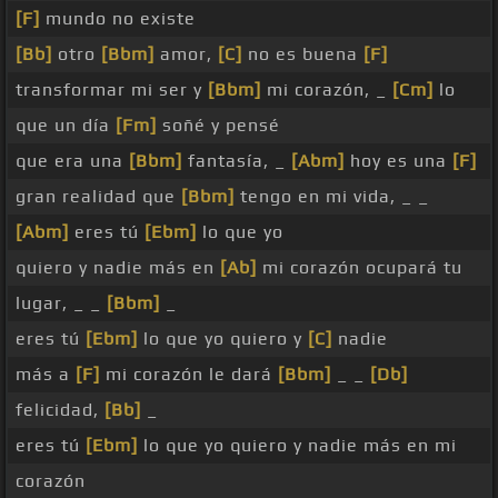
[F]
mundo no existe
[Bb]
otro
[Bbm]
amor,
[C]
no es buena
[F]
transformar mi ser y
[Bbm]
mi corazón, _
[Cm]
lo
que un día
[Fm]
soñé y pensé
que era una
[Bbm]
fantasía, _
[Abm]
hoy es una
[F]
gran realidad que
[Bbm]
tengo en mi vida, _ _
[Abm]
eres tú
[Ebm]
lo que yo
quiero y nadie más en
[Ab]
mi corazón ocupará tu
lugar, _ _
[Bbm]
_
eres tú
[Ebm]
lo que yo quiero y
[C]
nadie
más a
[F]
mi corazón le dará
[Bbm]
_ _
[Db]
felicidad,
[Bb]
_
eres tú
[Ebm]
lo que yo quiero y nadie más en mi
corazón