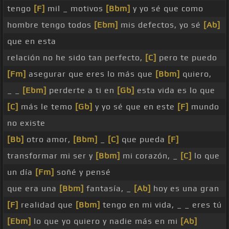
tengo
[F]
mil _ motivos
[Bbm]
y yo sé que como
hombre tengo todos
[Ebm]
mis defectos, yo sé
[Ab]
que en esta
relación no he sido tan perfecto,
[C]
pero te puedo
[Fm]
asegurar que eres lo más que
[Bbm]
quiero,
_ _
[Ebm]
perderte a ti en
[Gb]
esta vida es lo que
[C]
más le temo
[Gb]
y yo sé que en este
[F]
mundo
no existe
[Bb]
otro amor,
[Bbm]
_
[C]
que pueda
[F]
transformar mi ser y
[Bbm]
mi corazón, _
[C]
lo que
un día
[Fm]
soñé y pensé
que era una
[Bbm]
fantasía, _
[Ab]
hoy es una gran
[F]
realidad que
[Bbm]
tengo en mi vida, _ _ eres tú
[Ebm]
lo que yo quiero y nadie más en mi
[Ab]