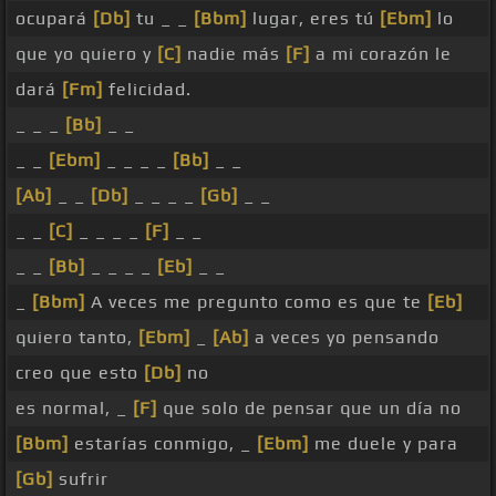
ocupará
[Db]
tu _ _
[Bbm]
lugar, eres tú
[Ebm]
lo
que yo quiero y
[C]
nadie más
[F]
a mi corazón le
dará
[Fm]
felicidad.
_ _ _
[Bb]
_ _
_ _
[Ebm]
_ _ _ _
[Bb]
_ _
[Ab]
_ _
[Db]
_ _ _ _
[Gb]
_ _
_ _
[C]
_ _ _ _
[F]
_ _
_ _
[Bb]
_ _ _ _
[Eb]
_ _
_
[Bbm]
A veces me pregunto como es que te
[Eb]
quiero tanto,
[Ebm]
_
[Ab]
a veces yo pensando
creo que esto
[Db]
no
es normal, _
[F]
que solo de pensar que un día no
[Bbm]
estarías conmigo, _
[Ebm]
me duele y para
[Gb]
sufrir