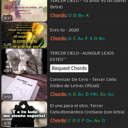
TERCER CIELO - Tu amor es un sueño
(letra)
Chords:
D
G
B
A
m
3:37
Eres tu - 2020
Chords:
G
C
A
F
A
D
B
m
m
5:28
TERCER CIELO--AUNQUE LEJOS
ESTES'''
Request Chords
4:01
Comenzar De Cero - Tercer Cielo
(Video de Letras Oficial)
Chords:
A
G
B
D
F#
E
G
m
m
m
m
3:55
El uno para el otro. Tercer
Cielo.Romántico Cristiano (con letra)
Chords:
C
G
E
F
D
A
D
m
m
3:15