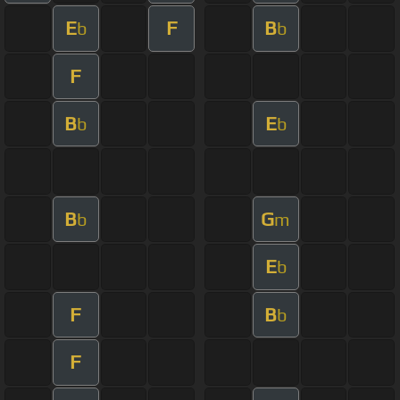
E
F
B
b
b
F
B
E
b
b
B
G
b
m
E
b
F
B
b
F