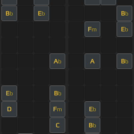
B
E
B
b
b
b
F
E
m
b
A
A
B
b
b
E
B
b
b
D
F
E
m
b
C
B
b