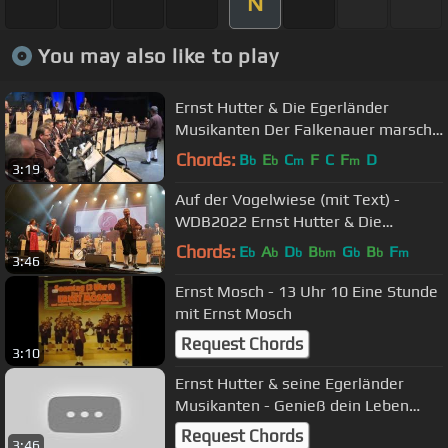
N
You may also like to play
Ernst Hutter & Die Egerländer
Musikanten Der Falkenauer marsch
(8)
Chords:
B
E
C
F
C
F
D
b
b
m
m
3:19
Auf der Vogelwiese (mit Text) -
WDB2022 Ernst Hutter & Die
Egerländer Musikanten
Chords:
E
A
D
B
G
B
F
b
b
b
bm
b
b
m
3:46
Ernst Mosch - 13 Uhr 10 Eine Stunde
mit Ernst Mosch
Request Chords
3:10
Ernst Hutter & seine Egerländer
Musikanten - Genieß dein Leben
jeden Tag
Request Chords
3:46