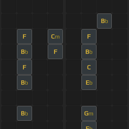
B
b
F
C
F
m
B
F
B
b
b
F
C
B
E
b
b
B
G
b
m
E
b