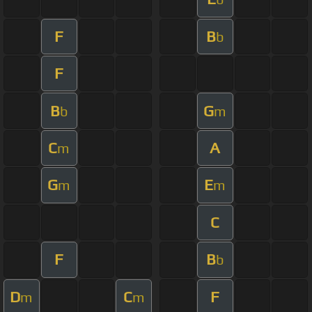
F
B
b
F
B
G
b
m
C
A
m
G
E
m
m
C
F
B
b
D
C
F
m
m