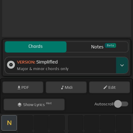
Chords
Beta
Notes
Simplified
VERSION:
Major & minor chords only
PDF
Midi
Edit
Hint
Autoscroll
Show
Lyrics
N