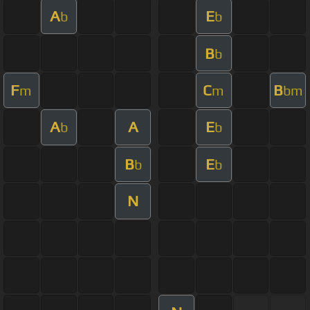
A
E
b
b
B
b
F
C
B
m
m
bm
A
A
E
b
b
B
E
b
b
N