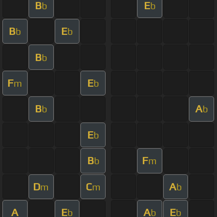
B
E
b
b
B
E
b
b
B
b
F
E
m
b
B
A
b
b
E
b
B
F
b
m
D
C
A
m
m
b
A
E
A
E
b
b
b