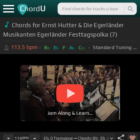
C
U
hord
Chords for Ernst Hutter & Die Egerländer
Musikanten Egerländer Festtagspolka (7)
113.5
bpm
Standard Tuning (EADGBE)
B
E
F
A
C
b
b
b
m
Jam Along & Learn...
114
BPM