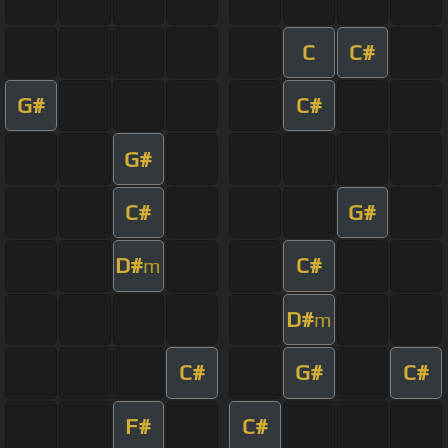
C
C#
G#
C#
G#
C#
G#
D#
C#
m
D#
m
C#
G#
C#
F#
C#