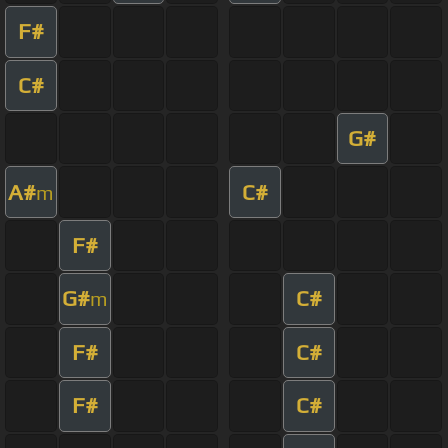
F#
C#
G#
A#
C#
m
F#
G#
C#
m
F#
C#
F#
C#