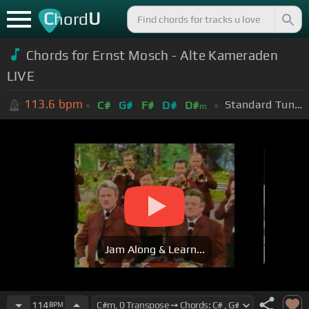
C
U
hord
Chords for Ernst Mosch - Alte Kameraden
LIVE
113.6
bpm
Standard Tuning (EADGBE)
C#
G#
F#
D#
D#
m
Jam Along & Learn...
114
BPM