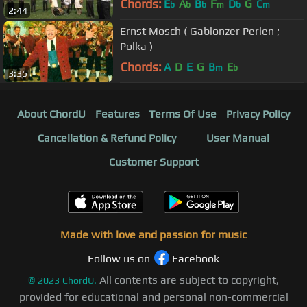
Chords:
E
A
B
F
D
G
C
b
b
b
m
b
m
2:44
Ernst Mosch ( Gablonzer Perlen ;
Polka )
Chords:
A
D
E
G
B
E
m
b
3:35
About ChordU
Features
Terms Of Use
Privacy Policy
Cancellation & Refund Policy
User Manual
Customer Support
Made with love and passion for music
Follow us on
Facebook
All contents are subject to copyright,
©
2023
ChordU.
provided for educational and personal non-commercial