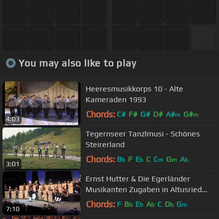
You may also like to play
Heeresmusikkorps 10 - Alte
Kameraden 1993
Chords:
C#
F#
G#
D#
A#
G#
m
m
4:03
Tegernseer Tanzlmusi - Schönes
Steirerland
Chords:
B
F
E
C
C
G
A
b
b
m
m
b
3:01
Ernst Hutter & Die Egerländer
Musikanten Zugaben in Altusried
(16)
Chords:
F
B
E
A
C
D
G
b
b
b
b
m
7:10