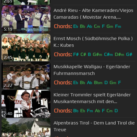
2:59
André Rieu - Alte Kameraden/Viejos
Camaradas ( Movistar Arena,
Santiago de Chile - 23.08.2015 )
Chords:
E
B
A
C
F
G
F
b
b
b
m
m
m
5:19
Ernst Mosch ( Südböhmische Polka )
K.: Kubes
Chords:
F#
C#
B
G#
C#
D#
G#
m
m
m
2:45
Musikkapelle Wallgau - Egerländer
Fuhrmannsmarsch
Chords:
E
B
A
B
D
G
F
b
b
b
bm
m
2:22
Kleiner Trommler spielt Egerländer
Musikantenmarsch mit den
Friedataler Musikanten.MOV
Chords:
B
E
F
A
F
C
D
b
b
m
b
m
2:40
Alpenbrass Tirol - Dem Land Tirol die
Treue