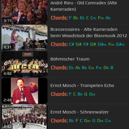
André Rieu - Old Comrades (Alte
Kameraden)
Chords:
F
B
E
C
C
F
A
b
b
m
m
b
3:15
Brassessoires - Alte Kameraden
beim Woodstock der Blasmusik 2012
Chords:
C#
G#
F#
D#
D#
F
G#
m
m
m
3:31
Böhmischer Traum
Chords:
E
A
B
C
F
D
B
b
b
b
m
m
b
4:48
Ernst Mosch - Trompeten Echo
Chords:
F
C
B
G
G
b
m
2:48
Ernst Mosch - Schneewalzer
Chords:
B
F
C
G
G
D
C
b
m
m
m
2:42