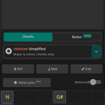
Chords
Beta
Notes
Simplified
VERSION:
Major & minor chords only
PDF
Midi
Edit
Hint
Autoscroll
Show
Lyrics
N
G#