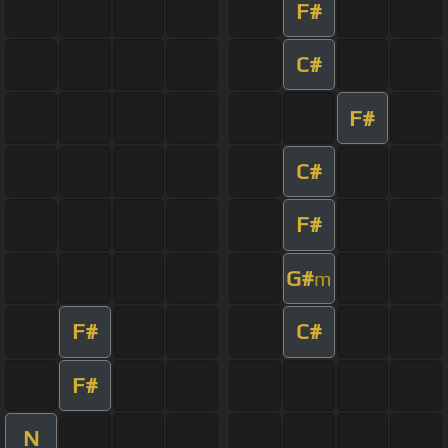
F#
C#
F#
C#
F#
G#
m
F#
C#
F#
N