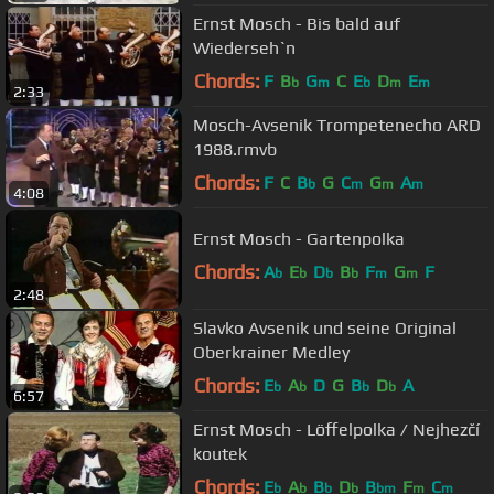
Ernst Mosch - Bis bald auf
Wiederseh`n
Chords:
F
B
G
C
E
D
E
b
m
b
m
m
2:33
Mosch-Avsenik Trompetenecho ARD
1988.rmvb
Chords:
F
C
B
G
C
G
A
b
m
m
m
4:08
Ernst Mosch - Gartenpolka
Chords:
A
E
D
B
F
G
F
b
b
b
b
m
m
2:48
Slavko Avsenik und seine Original
Oberkrainer Medley
Chords:
E
A
D
G
B
D
A
b
b
b
b
6:57
Ernst Mosch - Löffelpolka / Nejhezčí
koutek
Chords:
E
A
B
D
B
F
C
b
b
b
b
bm
m
m