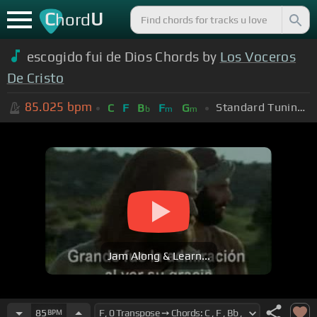
C
U
hord
escogido fui de Dios Chords by
Los Voceros
De Cristo
85.025
bpm
Standard Tuning (EADGBE)
C
F
B
F
G
b
m
m
Jam Along & Learn...
85
BPM