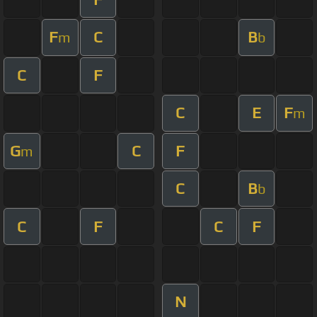
F
C
B
m
b
C
F
C
E
F
m
G
C
F
m
C
B
b
C
F
C
F
N