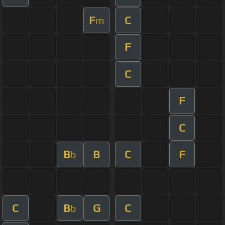
F
C
m
F
C
F
C
B
B
C
F
b
C
B
G
C
b