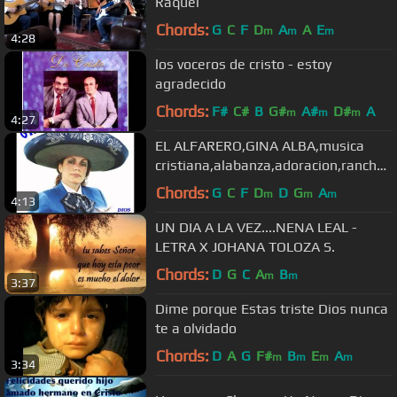
Raquel
Chords:
G
C
F
D
A
A
E
m
m
m
4:28
los voceros de cristo - estoy
agradecido
Chords:
F#
C#
B
G#
A#
D#
A
m
m
m
4:27
EL ALFARERO,GINA ALBA,musica
cristiana,alabanza,adoracion,rancher
a,mariachi
Chords:
G
C
F
D
D
G
A
m
m
m
4:13
UN DIA A LA VEZ....NENA LEAL -
LETRA X JOHANA TOLOZA S.
Chords:
D
G
C
A
B
m
m
3:37
Dime porque Estas triste Dios nunca
te a olvidado
Chords:
D
A
G
F#
B
E
A
m
m
m
m
3:34