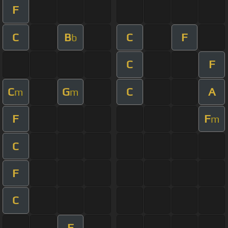
F
C
B
C
F
b
C
F
C
G
C
A
m
m
F
F
m
C
F
C
F