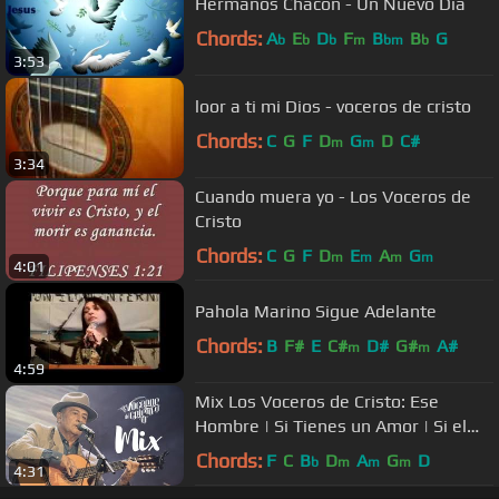
Hermanos Chacon - Un Nuevo Dia
Chords:
A
E
D
F
B
B
G
b
b
b
m
bm
b
3:53
loor a ti mi Dios - voceros de cristo
Chords:
C
G
F
D
G
D
C#
m
m
3:34
Cuando muera yo - Los Voceros de
Cristo
Chords:
C
G
F
D
E
A
G
m
m
m
m
4:01
Pahola Marino Sigue Adelante
Chords:
B
F#
E
C#
D#
G#
A#
m
m
4:59
Mix Los Voceros de Cristo: Ese
Hombre | Si Tienes un Amor | Si el
Mundo en Vez de Rosas - en vivo
Chords:
F
C
B
D
A
G
D
b
m
m
m
4:31