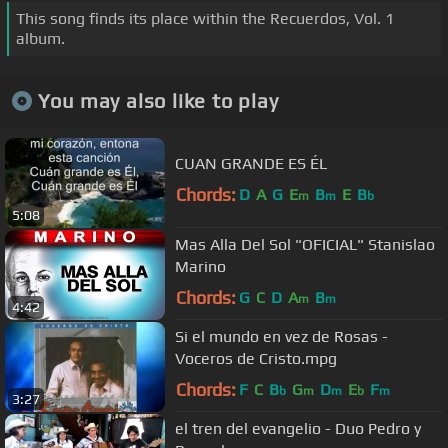
This song finds its place within the Recuerdos, Vol. 1
album.
You may also like to play
CUAN GRANDE ES ÉL
Chords:
D
A
G
E
B
E
B
m
m
b
5:08
Mas Alla Del Sol "OFICIAL" Stanislao
Marino
Chords:
G
C
D
A
B
m
m
4:42
Si el mundo en vez de Rosas -
Voceros de Cristo.mpg
Chords:
F
C
B
G
D
E
F
b
m
m
b
m
3:27
el tren del evangelio - Duo Pedro y