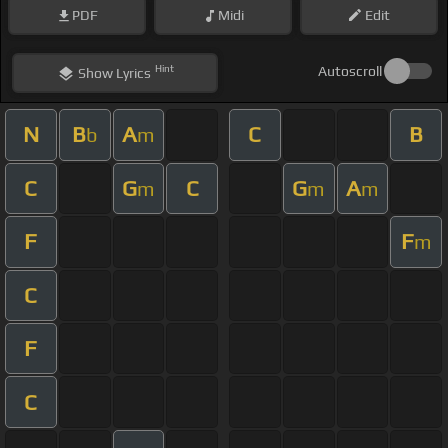
PDF
Midi
Edit
Hint
Autoscroll
Show
Lyrics
N
B
A
C
B
b
m
C
G
C
G
A
m
m
m
F
F
m
C
F
C