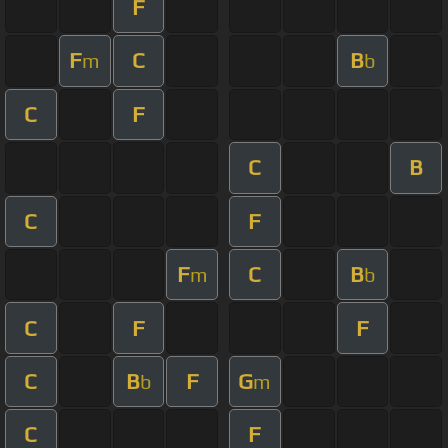
F
F
C
B
m
b
C
F
C
B
C
F
F
C
B
m
b
C
F
F
C
B
F
G
b
m
C
F