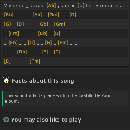
Viene de _ vacas,
[Ab]
y va con
[D]
las escombras,
[Bb]
_ _ _ _
[Ab]
_
[Gm]
_ _
[D]
_ _
[G]
_
[D]
_ _ _
[Gb]
_
[Gm]
_ _ _
_
[Fm]
_ _ _ _
[Bb]
_
[D]
_ _
_
[Eb]
_ _
[D]
_ _
[G]
_
[Fm]
_ _
_ _ _
[Db]
_ _ _
[E]
_
[C]
_
[B]
_ _ _ _
[Fm]
_ _ _ _
Facts about this song
This song finds its place within the Castillo De Amor
album.
You may also like to play