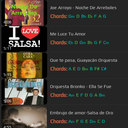
Joe Arroyo - Noche De Arreboles
Chords:
G
D
B
E
F
A
G
m
b
b
4:06
Me Luce Tu Amor
Chords:
E
D
G
B
G
F
C
b
m
b
m
5:11
Que te pasa, Guayacán Orquesta
Chords:
A
E
D
B
B
F#
C#
m
5:15
Orquesta Bronko - Ella Se Fue
Chords:
A
E
F
D
G
A
B
m
m
5:06
Embrujo de amor-Salsa de Oro
Chords:
A
F
G
E
D
C
D
m
m
4:55