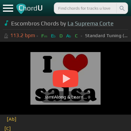
C
U
hord
Escombros Chords by
La Suprema Corte
113.2
bpm
Standard Tuning (EADGBE)
F
E
D
A
C
m
b
b
Jam Along & Learn...
[Ab]
[C]