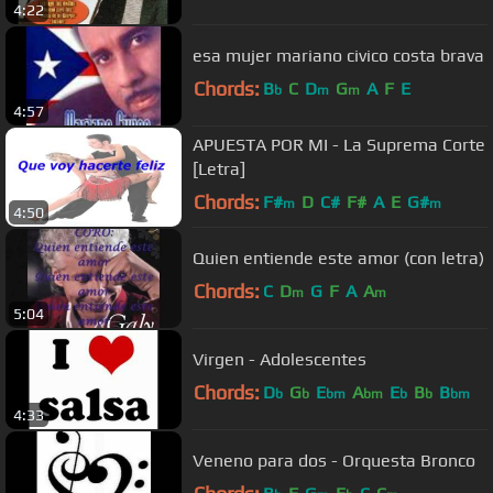
4:22
esa mujer mariano civico costa brava
Chords:
B
C
D
G
A
F
E
b
m
m
4:57
APUESTA POR MI - La Suprema Corte
[Letra]
Chords:
F#
D
C#
F#
A
E
G#
m
m
4:50
Quien entiende este amor (con letra)
Chords:
C
D
G
F
A
A
m
m
5:04
Virgen - Adolescentes
Chords:
D
G
E
A
E
B
B
b
b
bm
bm
b
b
bm
4:33
Veneno para dos - Orquesta Bronco