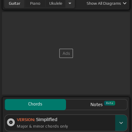
Guitar
Piano
Ukulele
Show
All Diagrams
Chords
Beta
Notes
Simplified
VERSION:
Major & minor chords only