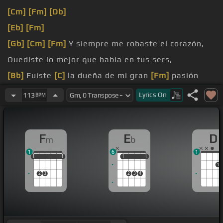
[Cm]
[Fm]
[Db]
[Eb]
[Fm]
[Gb]
[Cm]
[Fm]
Y siempre me robaste el corazón,
Quediste lo mejor que había en tus sers,
[Bb]
Fuiste
[C]
la dueña de mi gran
[Fm]
pasión
mujer,
Lyrics
On
113
BPM
[Gb]
[C]
F
E
D
m
b
1
6
1
1
1
1
1
1
1
1
1
1
1
1
2
3
2
3
4