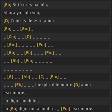
[Eb]
Si tú eras pasión,
Ahora yo solo veo,
[D]
Cenizas de este amor,
[Eb]
_ _
[Gm]
_
_
[Cm]
_ _
[D]
_ _ _ _ _
_
[Gm]
_ _ _ _ _
[Fm]
_ _
_
[Bb]
_ _
[Eb]
_ _ _
[Fm]
_ _
_ _
[Bb]
_
[Fm]
_ _ _ _ _
_ _ _ _ _ _ _ _
_
[G]
_ _
[Ab]
_ _
[C]
_
[Fm]
_ _
_ _ _
[Eb]
_ _ _ Inexplicablemente
[D]
amor,
escombros,
Lo digo con dolor,
Lo
[Eb]
digo con asombro, _
[Fm]
escombros,