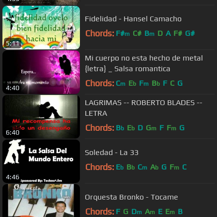
Fidelidad - Hansel Camacho
Chords:
F#
C#
B
D
A
F#
G#
m
m
5:11
Mi cuerpo no esta hecho de metal
{letra} _ Salsa romantica
Chords:
C
E
F
B
F
C
G
m
b
m
b
4:40
LAGRIMAS -- ROBERTO BLADES --
LETRA
Chords:
B
E
D
G
F
F
G
b
b
m
m
6:40
Soledad - La 33
Chords:
E
B
C
A
G
F
C
b
b
m
b
m
4:46
Orquesta Bronko - Tocame
Chords:
F
G
D
A
E
E
B
m
m
m