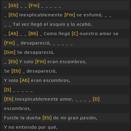
_
[Gb]
_ _
[Fm]
_ _ _ _ _
_
[Eb]
Inexplicablemente
[Fm]
se esfumó, _ _
_ _ Tal vez llegó el asquío y lo acabó,
_
[Ab]
_ _
[Bb]
_ Como llegó
[C]
nuestro amor se
[Fm]
_ desapareció, _ _ _ _ _
[Gm]
Se desapareció,
_
[Eb]
Y solo
[Fm]
eran escombros,
Se
[Eb]
_ desapareció,
Y solo
[Ab]
eran escombros,
[D]
_ _ _ _ _
[Eb]
Inexplicablemente amor, _ _ _ _
[D]
escombros,
Fuiste la dueña
[Eb]
de mi gran pasión,
Y no entiendo por qué,