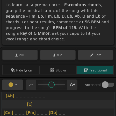
To learn La Suprema Corte -
Escombros chords
,
grasp the musical fabric of the song with this
sequence - Fm, Eb, Fm, Eb, D, Eb, Ab, D and Eb
of
chords. For best results, commence at
56 BPM
and
progress to the song's
BPM of 113
. With the
song's
key of G Minor
, set your capo to fit your
vocal range and chord choice.
PDF
Midi
Edit
Hide lyrics
Blocks
Traditional
Autoscroll
[Ab]
_ _ _ _ _ _ _ _
_ _ _ _ _ _
[C]
_ _
[Cm]
_ _ _
[Fm]
_ _ _
[Db]
_ _