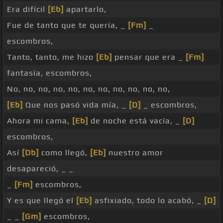
Era difícil
[Eb]
apartarlo,
Fue de tanto que te quería, _
[Fm]
_
escombros,
Tanto, tanto, me hizo
[Eb]
pensar que era _
[Fm]
fantasía, escombros,
No, no, no, no, no, no, no, no, no, no, no,
[Eb]
Que nos pasó vida mía, _
[D]
_ escombros,
Ahora mi cama,
[Eb]
de noche está vacía, _
[D]
escombros,
Así
[Db]
como llegó,
[Eb]
nuestro amor
desapareció, _ _
_
[Fm]
escombros,
Y es que llegó el
[Eb]
asfixiado, todo lo acabó, _
[D]
_ _
[Gm]
escombros,