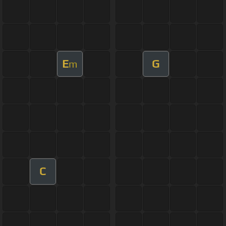
E
G
m
C