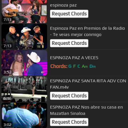
espinoza paz
Request Chords
7:13
Espinoza Paz en Premios de la Radio
- Te veias mejor conmigo
Request Chords
7:13
ESPINOZA PAZ A VECES
Chords:
G
F
C
A
D
m
m
3:52
ESPINOZA PAZ SANTA RITA ADV CON
FAN.m4v
Request Chords
6:16
ESPINOZA PAZ Nos abre su casa en
Mazatlan Sinaloa
Request Chords
3:02