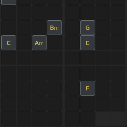
B
G
m
C
A
C
m
F