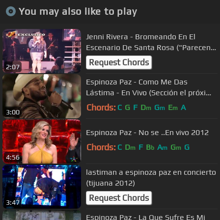
You may also like to play
Jenni Rivera - Bromeando En El
Escenario De Santa Rosa ("Parecen
Pirujitas")
Request Chords
2:07
Espinoza Paz - Como Me Das
Lástima - En Vivo (Sección el próximo
viernes)
Chords:
C
G
F
D
G
E
A
m
m
m
3:00
Espinoza Paz - No se ..En vivo 2012
Chords:
C
D
F
B
A
G
G
m
b
m
m
4:56
lastiman a espinoza paz en concierto
(tijuana 2012)
Request Chords
3:47
Espinoza Paz - La Que Sufre Es Mi