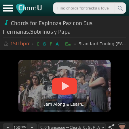
C
U
hord
Chords for Espinoza Paz con Sus
Hermanas,Sobrinos y Papa
150
bpm
Standard Tuning (EADGBE)
C
G
F
A
E
m
m
Jam Along & Learn...
150
BPM