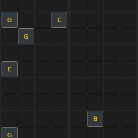
G
C
G
C
B
G