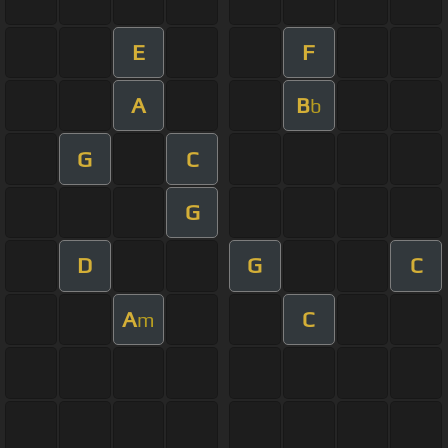
E
F
A
B
b
G
C
G
D
G
C
A
C
m