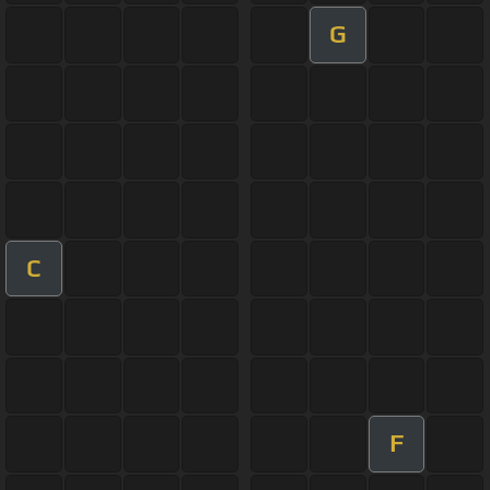
G
C
F