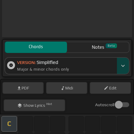
Chords
Beta
Notes
Simplified
VERSION:
Major & minor chords only
PDF
Midi
Edit
Hint
Autoscroll
Show
Lyrics
C