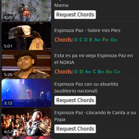
Mama
Request Chords
4:20
Espinoza Paz - Sobre mis Pies
Chords:
G
C
D
E
A
F
G
m
m
m
5:01
Esta es pa mi viejo Espinoza Paz en
el NOKIA
Chords:
G
D
A
C
B
E
C
m
m
m
m
5:26
Espinoza Paz con su abuelita
(auditorio nacional)
Request Chords
3:12
Espinoza Paz -Llorando le Canta a su
Papa
Request Chords
4:52