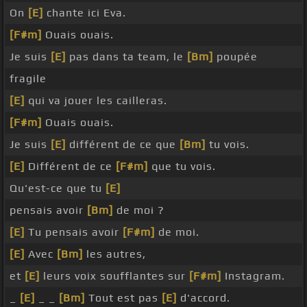
On
[E]
chante ici Eva.
[F#m]
Ouais ouais.
Je suis
[E]
pas dans ta team, le
[Bm]
poupée
fragile
[E]
qui va jouer les cailleras.
[F#m]
Ouais ouais.
Je suis
[E]
différent de ce que
[Bm]
tu vois.
[E]
Différent de ce
[F#m]
que tu vois.
Qu'est-ce que tu
[E]
pensais avoir
[Bm]
de moi ?
[E]
Tu pensais avoir
[F#m]
de moi.
[E]
Avec
[Bm]
les autres,
et
[E]
leurs voix soufflantes sur
[F#m]
Instagram.
_
[E]
_ _
[Bm]
Tout est pas
[E]
d'accord.