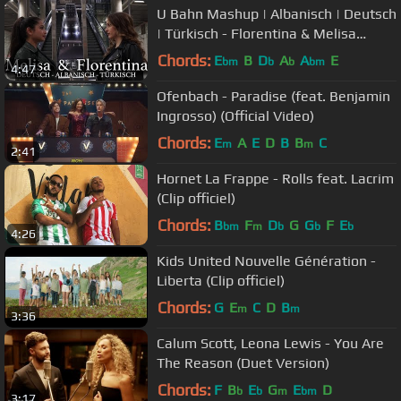
U Bahn Mashup | Albanisch | Deutsch
| Türkisch - Florentina & Melisa
(prod. by Shine Buteo) Vol. 1
Chords:
E
B
D
A
A
E
bm
b
b
bm
4:47
Ofenbach - Paradise (feat. Benjamin
Ingrosso) (Official Video)
Chords:
E
A
E
D
B
B
C
m
m
2:41
Hornet La Frappe - Rolls feat. Lacrim
(Clip officiel)
Chords:
B
F
D
G
G
F
E
bm
m
b
b
b
4:26
Kids United Nouvelle Génération -
Liberta (Clip officiel)
Chords:
G
E
C
D
B
m
m
3:36
Calum Scott, Leona Lewis - You Are
The Reason (Duet Version)
Chords:
F
B
E
G
E
D
b
b
m
bm
3:17