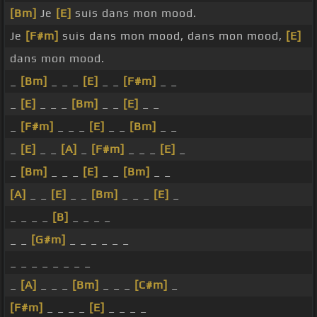
[Bm]
Je
[E]
suis dans mon mood.
Je
[F#m]
suis dans mon mood, dans mon mood,
[E]
dans mon mood.
_
[Bm]
_ _ _
[E]
_ _
[F#m]
_ _
_
[E]
_ _ _
[Bm]
_ _
[E]
_ _
_
[F#m]
_ _ _
[E]
_ _
[Bm]
_ _
_
[E]
_ _
[A]
_
[F#m]
_ _ _
[E]
_
_
[Bm]
_ _ _
[E]
_ _
[Bm]
_ _
[A]
_ _
[E]
_ _
[Bm]
_ _ _
[E]
_
_ _ _ _
[B]
_ _ _ _
_ _
[G#m]
_ _ _ _ _ _
_ _ _ _ _ _ _ _
_
[A]
_ _ _
[Bm]
_ _ _
[C#m]
_
[F#m]
_ _ _ _
[E]
_ _ _ _