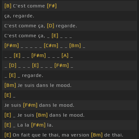
[B]
C'est comme
[F#]
ça, regarde.
C'est comme ça,
[D]
regarde.
C'est comme ça, _
[E]
_ _ _
[F#m]
_ _ _ _ _
[C#m]
_ _
[Bm]
_
_ _
[E]
_ _
[F#m]
_ _ _
[A]
_
_
[D]
_ _ _
[E]
_ _ _
[F#m]
_
_
[E]
_ regarde.
[Bm]
Je suis dans le mood.
[E]
_
Je suis
[F#m]
dans le mood.
[E]
_ Je suis
[Bm]
dans le mood.
[E]
_ La la
[F#m]
la.
[E]
On fait que le thai, ma version
[Bm]
de thai.