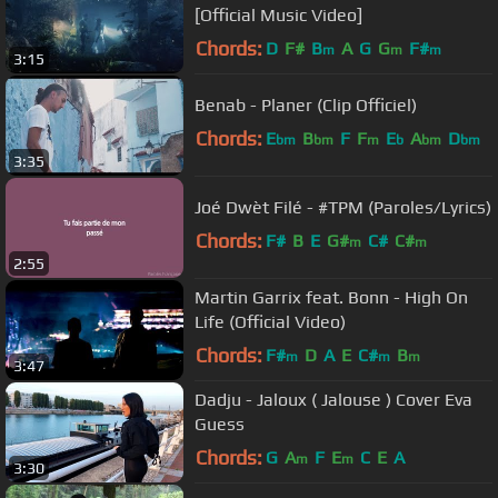
[Official Music Video]
Chords:
D
F#
B
A
G
G
F#
m
m
m
3:15
Benab - Planer (Clip Officiel)
Chords:
E
B
F
F
E
A
D
bm
bm
m
b
bm
bm
3:35
Joé Dwèt Filé - #TPM (Paroles/Lyrics)
Chords:
F#
B
E
G#
C#
C#
m
m
2:55
Martin Garrix feat. Bonn - High On
Life (Official Video)
Chords:
F#
D
A
E
C#
B
m
m
m
3:47
Dadju - Jaloux ( Jalouse ) Cover Eva
Guess
Chords:
G
A
F
E
C
E
A
m
m
3:30