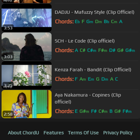
DADJU - Mafuzzy Style (Clip Officiel)
Chords:
E
F
G
D
B
C
A
b
m
m
b
m
3:53
SCH - Le Code (Clip officiel)
Chords:
A
C#
C#
F#
D#
G#
G#
m
m
m
3:03
Kenza Farah - Bandit (Clip Officiel)
Chords:
F
A
E
G
D
A
C
m
m
m
3:25
Aya Nakamura - Copines (Clip
officiel)
Chords:
E
G#
F#
C#
B
G#
F#
m
m
m
2:58
About ChordU
Features
Terms Of Use
Privacy Policy