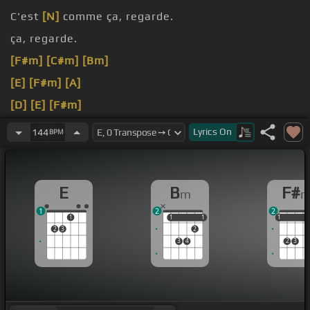
C'est
[N]
comme ça, regarde.
ça, regarde.
[F#m]
[C#m]
[Bm]
[E]
[F#m]
[A]
[D]
[E]
[F#m]
[E]
regarde.
Lyrics
On
144
BPM
E
B
F#
m
1
2
2
1
1
1
1
1
1
1
1
2
3
2
3
4
2
3