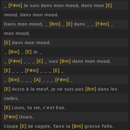
_
[F#m]
Je suis dans mon mood, dans mon
[E]
mood, dans mon mood.
Dans mon mood, _
[Bm]
_
[E]
dans _ _
[F#m]
_
mon mood,
[E]
dans mon mood.
_
[Bm]
_
[E]
Je _
_
[F#m]
_ _ _
[E]
_ suis
[Bm]
dans mon mood.
[E]
_ _ _
[F#m]
_ _ _
[E]
_
_
[Bm]
_ _ _
[A]
_ _ _
[F#m]
_
[E]
Accro à la meuf, je ne suis pas
[Bm]
dans les
codes.
[E]
Louis, ta vie, c'est Eva.
[F#m]
Ouais.
Coupe
[E]
de cagole, faire la
[Bm]
grosse folle.