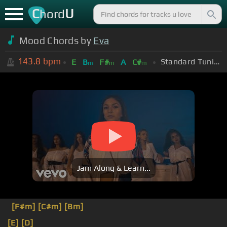
C
U
hord
Mood Chords by
Eva
143.8
bpm
Standard Tuning (EADGBE)
E
B
F#
A
C#
m
m
m
Jam Along & Learn...
[F#m]
[C#m]
[Bm]
[E]
[D]