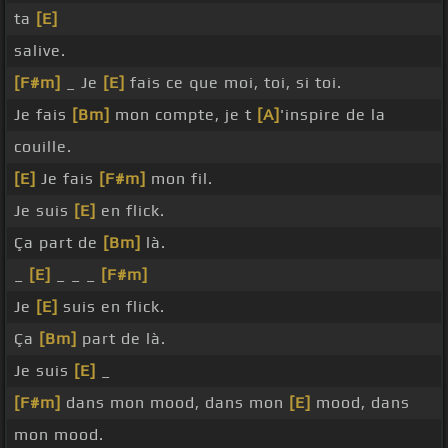
ta
[E]
salive.
[F#m]
_ Je
[E]
fais ce que moi, toi, si toi.
Je fais
[Bm]
mon compte, je t
[A]
'inspire de la
couille.
[E]
Je fais
[F#m]
mon fil.
Je suis
[E]
en flick.
Ça part de
[Bm]
là.
_
[E]
_ _ _
[F#m]
Je
[E]
suis en flick.
Ça
[Bm]
part de là.
Je suis
[E]
_
[F#m]
dans mon mood, dans mon
[E]
mood, dans
mon mood.