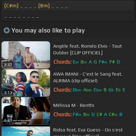
[C#m]
_ _ _ _
[Bm]
_ _ _ _
_ _ _ _ _ _ _ _
You may also like to play
Angèle feat. Roméo Elvis - Tout
Oublier [CLIP OFFICIEL]
Chords:
E
B
A
G
F#
F#
D
m
m
m
3:37
AWA IMANI - C'est le Sang feat.
ALRIMA (clip officiel)
Chords:
D
A
E
B
G
E
E
bm
bm
bm
b
b
3:13
Mélissa M - Benthi
Chords:
F#
B
D
C#
A
C#
B
m
m
m
4:47
Ridsa feat. Eva Guess - On s'est