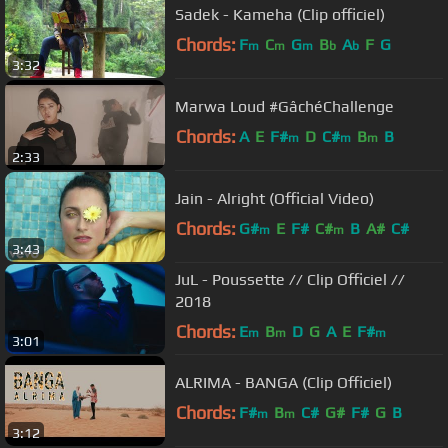
Sadek - Kameha (Clip officiel)
Chords:
F
C
G
B
A
F
G
m
m
m
b
b
3:32
Marwa Loud #GâchéChallenge
Chords:
A
E
F#
D
C#
B
B
m
m
m
2:33
Jain - Alright (Official Video)
Chords:
G#
E
F#
C#
B
A#
C#
m
m
3:43
JuL - Poussette // Clip Officiel //
2018
Chords:
E
B
D
G
A
E
F#
m
m
m
3:01
ALRIMA - BANGA (Clip Officiel)
Chords:
F#
B
C#
G#
F#
G
B
m
m
3:12