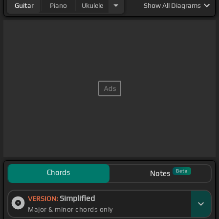
Guitar
Piano
Ukulele
Show
All Diagrams
Chords
Beta
Notes
Simplified
VERSION:
Major & minor chords only