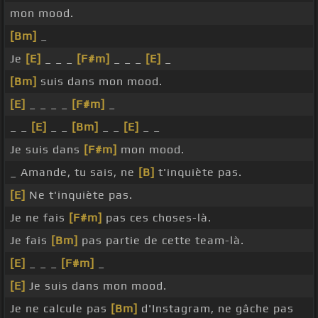
mon mood.
[Bm]
_
Je
[E]
_ _ _
[F#m]
_ _ _
[E]
_
[Bm]
suis dans mon mood.
[E]
_ _ _ _
[F#m]
_
_ _
[E]
_ _
[Bm]
_ _
[E]
_ _
Je suis dans
[F#m]
mon mood.
_ Amande, tu sais, ne
[B]
t'inquiète pas.
[E]
Ne t'inquiète pas.
Je ne fais
[F#m]
pas ces choses-là.
Je fais
[Bm]
pas partie de cette team-là.
[E]
_ _ _
[F#m]
_
[E]
Je suis dans mon mood.
Je ne calcule pas
[Bm]
d'Instagram, ne gâche pas