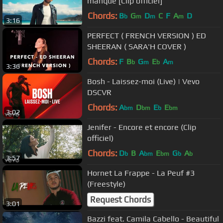
manqué [Clip officiel]
Chords:
B
G
D
C
F
A
D
b
m
m
m
3:16
PERFECT ( FRENCH VERSION ) ED
SHEERAN ( SARA'H COVER )
Chords:
F
B
G
E
A
b
m
b
m
3:36
Bosh - Laissez-moi (Live) | Vevo
DSCVR
Chords:
A
D
E
E
bm
bm
b
bm
3:02
Jenifer - Encore et encore (Clip
officiel)
Chords:
D
B
A
E
G
A
b
bm
bm
b
b
3:57
Hornet La Frappe - La Peuf #3
(Freestyle)
Request Chords
3:01
Bazzi feat. Camila Cabello - Beautiful