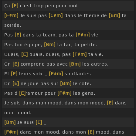
Ça
[E]
c'est trop peu pour moi.
[F#m]
Je suis pas
[C#m]
dans le thème de
[Bm]
ta
soirée.
Pas
[E]
dans ta team, pas ta
[F#m]
vie.
Pas ton équipe,
[Bm]
ta fac, ta petite.
Ouais,
[E]
ouais, ouais, pas
[F#m]
ta vie.
On
[E]
comprend pas avec
[Bm]
les autres.
Et
[E]
leurs voix _
[F#m]
souflantes.
On
[E]
ne joue pas sur
[Bm]
le côté.
Pas d
[E]
'amour pour
[F#m]
les gens.
Je suis dans mon mood, dans mon mood,
[E]
dans
mon mood.
[Bm]
Je suis
[E]
_
[F#m]
dans mon mood, dans mon
[E]
mood, dans