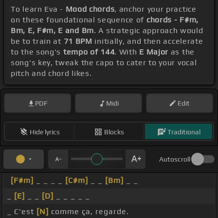
To learn Eva -
Mood chords
, anchor your practice
on these foundational sequence of
chords - F#m,
Bm, E, F#m, E and Bm
. A strategic approach would
be to train at
71 BPM
initially, and then accelerate
to the song's
tempo of 144
. With
E Major
as the
song's key, tweak the capo to cater to your vocal
pitch and chord likes.
PDF
Midi
Edit
Hide lyrics
Blocks
Traditional
Autoscroll
[F#m]
_ _ _ _
[C#m]
_ _
[Bm]
_ _
_
[E]
_ _
[D]
_ _ _ _ _
_ C'est
[N]
comme ça, regarde.