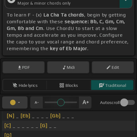
Major & minor chords only
To learn F - (x)
La Cha Ta chords
, begin by getting
comfortable with these
sequence: Bb, C, Gm, Cm,
Gm, Bb and Cm
. Use ChordU to start at a slow
tempo and accelerate as you improve. Configure
the capo to your vocal range and chord preference,
remembering the
key of Eb Major
.
PDF
Midi
Edit
Hide lyrics
Blocks
Traditional
Autoscroll
[N]
_
[Eb]
_ _ _ _
[Gb]
_ _ _
[C]
_ _ _ _ _ _
[G]
_ _
[D]
_ _ _ _ _ _ _ _