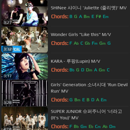
SHINee 샤이니 'Juliette (줄리엣)' MV
Chords:
B
G
A
B
E
F#
E
m
m
3:27
Wonder Girls "Like this" M/V
Chords:
F
A
C
G
F
G
G
b
b
m
m
3:32
KARA - 루팡(Lupin) M/V
Chords:
B
G
D
D
A
G
C
b
m
m
3:17
Girls' Generation 소녀시대 'Run Devil
Run' MV
Chords:
G
B
E
B
D
A
E
m
m
3:28
SUPER JUNIOR 슈퍼주니어 '너라고
(It's You)' MV
Chords:
F
B
G
E
C
A
D
b
m
b
m
b
m
4:08