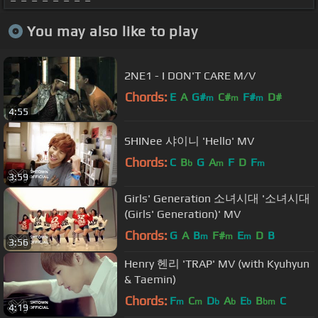
You may also like to play
2NE1 - I DON'T CARE M/V
Chords:
E
A
G#
C#
F#
D#
m
m
m
4:55
SHINee 샤이니 'Hello' MV
Chords:
C
B
G
A
F
D
F
b
m
m
3:59
Girls' Generation 소녀시대 '소녀시대
(Girls' Generation)' MV
Chords:
G
A
B
F#
E
D
B
m
m
m
3:56
Henry 헨리 'TRAP' MV (with Kyuhyun
& Taemin)
Chords:
F
C
D
A
E
B
C
m
m
b
b
b
bm
4:19