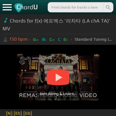
C
U
hord
Chords
f
or
f
(x) 에프엑스 '라차타 (LA chA TA)'
MV
150
bpm
Standard Tuning (EADGBE)
G
B
C
C
E
m
b
m
b
Jam Along & Learn...
[N]
[Eb]
[Gb]