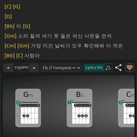
[C]
[G]
[D]
[Bb]
이
[G]
[Gm]
소리 들려 여기 못 들은 여신 사문들 먼저
[Cm]
[Gm]
가장 미진 날씨가 모두 확인해봐 이 작은
[Bb]
[C]
사람아
yeah yeah
Lyrics
On
150
BPM
Sound on
[Bb]
Sound on go
G
B
C
m
b
m
3
1
3
1
1
1
1
1
1
1
1
1
1
1
1
2
3
2
3
4
3
4