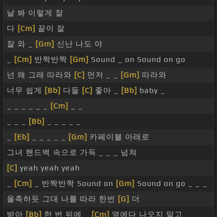
날 봐 이렇게 잘
다
[Cm]
끝이 잘
잘 와 _
[Gm]
신난 나도 야
_
[Cm]
반짝반짝
[Gm]
Sound _ on Sound on go
넌 왜 그래 따라와
[C]
먼저 _ _
[Gm]
따라와
너무 쉽게
[Bb]
다들
[C]
좋아 _
[Bb]
baby _
_ _ _ _ _ _
[Cm]
_ _
_ _ _
[Bb]
_ _ _ _ _
_
[Eb]
_ _ _ _ _
[Gm]
카페이블 아래로
그녀 핸드백 속으로 가득 _ _ _ 넘쳐
[C]
yeah yeah yeah
_
[Cm]
_ 반짝반짝 Sound on
[Gm]
Sound on go _ _ _
올축하듯 그대 나를 따라 한번
[G]
더
받아
[Bb]
한 번 뒤에 _
[Cm]
옆에다 나오지 말고