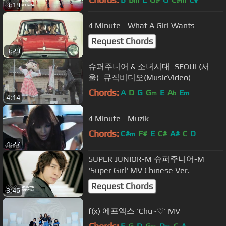
m
m
3:19
4 Minute - What A Girl Wants
Request Chords
3:29
슈퍼주니어 & 소녀시대_SEOUL(서
울)_뮤직비디오(MusicVideo)
Chords:
A
D
G
G
E
A
E
m
b
m
4:14
4 Minute - Muzik
Chords:
C#
F#
E
C#
A#
C
D
m
4:27
SUPER JUNIOR-M 슈퍼주니어-M
'Super Girl' MV Chinese Ver.
Request Chords
3:46
f(x) 에프엑스 'Chu~♡' MV