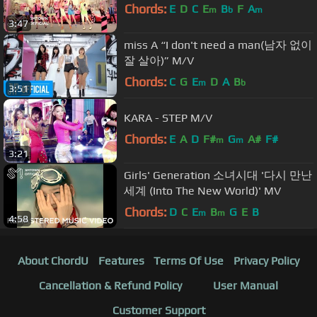
Chords:
E
D
C
E
B
F
A
m
b
m
3:47
miss A “I don't need a man(남자 없이
잘 살아)” M/V
Chords:
C
G
E
D
A
B
m
b
3:51
KARA - STEP M/V
Chords:
E
A
D
F#
G
A#
F#
m
m
3:21
Girls' Generation 소녀시대 '다시 만난
세계 (Into The New World)' MV
Chords:
D
C
E
B
G
E
B
m
m
4:58
About ChordU
Features
Terms Of Use
Privacy Policy
Cancellation & Refund Policy
User Manual
Customer Support