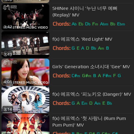
SHINee 샤이니 '누난 너무 예뻐
(Replay)' MV
Chords:
A
E
D
F
A
B
E
b
b
b
m
bm
b
bm
3:42
f(x) 에프엑스 'Red Light' MV
Chords:
G
E
A
D
B
A
B
b
m
3:49
Girls' Generation 소녀시대 'Gee' MV
Chords:
C#
G#
B
A
F#
F
G
m
m
m
4:01
f(x) 에프엑스 '피노키오 (Danger)' MV
Chords:
G
A
E
D
A
E
B
m
m
b
3:14
f(x) 에프엑스 '첫 사랑니 (Rum Pum
Pum Pum)' MV
Chords:
B
B
E
G#
G
C#
C#