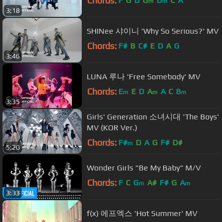
Chords:
F
G
D
G
D
C
A
m
m
3:18
SHINee 샤이니 'Why So Serious?' MV
Chords:
F#
B
C#
E
D
A
G
3:46
LUNA 루나 'Free Somebody' MV
Chords:
E
E
D
A
A
C
B
m
m
m
3:35
Girls' Generation 소녀시대 'The Boys'
MV (KOR Ver.)
Chords:
F#
D
A
G
F#
D#
m
5:20
Wonder Girls "Be My Baby" M/V
Chords:
F
C
G
A#
F#
G
A
m
m
3:33
f(x) 에프엑스 'Hot Summer' MV