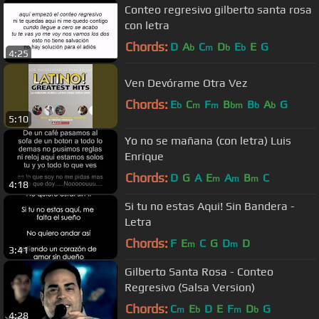
Conteo regresivo gilberto santa rosa
con letra
Chords:
D
A
C
D
E
E
G
b
m
b
b
4:25
Ven Devórame Otra Vez
Chords:
E
C
F
B
B
A
G
b
m
m
bm
b
b
5:10
Yo no se mañana (con letra) Luis
Enrique
Chords:
D
G
A
E
A
B
C
m
m
m
4:18
Si tu no estas Aqui! Sin Bandera -
Letra
Chords:
F
E
C
G
D
D
m
m
3:41
Gilberto Santa Rosa - Conteo
Regresivo (Salsa Version)
Chords:
C
E
D
E
F
D
G
m
b
m
b
4:28