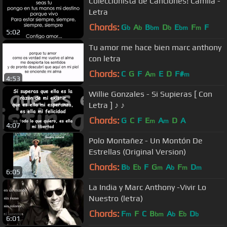
Coleccionista de Canciones! Camila -
Letra
Chords:
G
A
B
D
E
F
F
b
b
bm
b
bm
m
5:02
Tu amor me hace bien marc anthony
con letra
Chords:
C
G
F
A
E
D
F#
m
m
4:53
Willie Gonzales - Si Supieras [ Con
Letra ] ♪ ♪
Chords:
G
C
F
E
A
D
A
m
m
4:07
Polo Montañez - Un Montón De
Estrellas (Original Version)
Chords:
B
E
F
G
A
F
D
b
b
m
b
m
m
6:05
La India y Marc Anthony -Vivir Lo
Nuestro (letra)
Chords:
F
F
C
B
A
E
D
m
bm
b
b
b
6:01