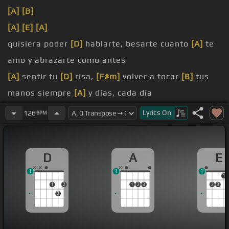
[A]
[B]
[A]
[E]
[A]
quisiera poder
[D]
hablarte, besarte cuanto
[A]
te
amo y abrazarte como antes
[A]
sentir tu
[D]
risa,
[F#m]
volver a tocar
[B]
tus
manos siempre
[A]
y días, cada día
despertar
[C#m]
al lado
[E]
mio, que
[D]
Dios me
Lyrics
On
126
BPM
escuche y pueda darme lo que pido
[F#]
vivo
[C#m]
en un mundo de mentiras,
[F#m]
D
A
E
fabricando fantasias para
[B]
no
[E]
[A]
llorar
1
1
1
[G#]
recuerdo,
[C#m]
vivo malgastando
[F#m]
1
1
2
1
2
3
2
3
horas, evitando estar sola para no
[A]
pensar
3