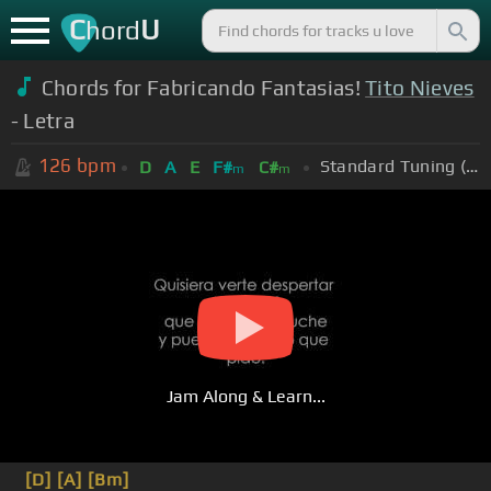
C
U
hord
Chords for Fabricando Fantasias!
Tito Nieves
- Letra
126
bpm
Standard Tuning (EADGBE)
D
A
E
F#
C#
m
m
Jam Along & Learn...
[D]
[A]
[Bm]