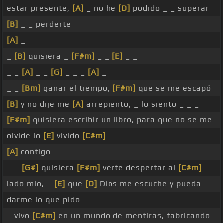
estar presente,
[A]
_ no he
[D]
podido _ _ superar
[B]
_ _ perderte
[A]
_
_
[B]
quisiera _
[F#m]
_ _
[E]
_ _
_ _
[A]
_ _
[G]
_ _ _
[A]
_
_ _
[Bm]
ganar el tiempo,
[F#m]
que se me escapó
[B]
y no dije me
[A]
arrepiento, _ lo siento _ _ _
[F#m]
quisiera escribir un libro, para que no se me
olvide lo
[E]
vivido
[C#m]
_ _ _
[A]
contigo
_ _
[G#]
quisiera
[F#m]
verte despertar al
[C#m]
lado mio, _
[E]
que
[D]
Dios me escuche y pueda
darme lo que pido
_ vivo
[C#m]
en un mundo de mentiras, fabricando