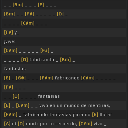
_ _
[Bm]
_ _ _
[E]
_ _ _
[Bm]
_ _
[F#]
_ _ _ _ _
[D]
_
_ _ _ _
[C#m]
_ _ _
[F#]
y_
¡vive!
[C#m]
_ _ _ _ _
[F#]
_
_ _ _ _
[D]
fabricando _
[Bm]
_
fantasias
[E]
_
[G#]
_ _ _
[F#m]
fabricando
[C#m]
_ _ _ _ _
[F#]
_ _ _
_ _
[D]
_ _ _ _ fantasias
[E]
_
[C#m]
_ _ vivo en un mundo de mentiras,
[F#m]
_ fabricando fantasias para no
[E]
llorar
[A]
ni
[D]
morir por tu recuerdo,
[C#m]
vivo _