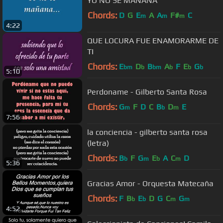
YO NO SE MAÑANA
Chords:
D
G
E
A
A
F#
C
m
m
m
4:22
QUE LOCURA FUE ENAMORARME DE
TI
Chords:
E
D
B
A
F
E
G
bm
b
bm
b
b
b
5:10
Perdoname - Gilberto Santa Rosa
Chords:
G
F
D
C
B
D
E
m
b
m
7:56
la conciencia - gilberto santa rosa
(letra)
Chords:
B
F
G
E
A
C
D
b
m
b
m
5:36
Gracias Amor - Orquesta Matecaña
Chords:
F
B
E
D
G
C
G
b
b
m
m
4:52