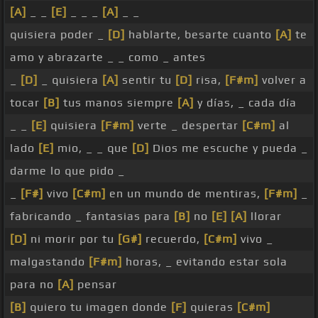
[A]
_ _
[E]
_ _ _
[A]
_ _
quisiera poder _
[D]
hablarte, besarte cuanto
[A]
te
amo y abrazarte _ _ como _ antes
_
[D]
_ quisiera
[A]
sentir tu
[D]
risa,
[F#m]
volver a
tocar
[B]
tus manos siempre
[A]
y días, _ cada día
_ _
[E]
quisiera
[F#m]
verte _ despertar
[C#m]
al
lado
[E]
mio, _ _ que
[D]
Dios me escuche y pueda _
darme lo que pido _
_
[F#]
vivo
[C#m]
en un mundo de mentiras,
[F#m]
_
fabricando _ fantasias para
[B]
no
[E]
[A]
llorar
[D]
ni morir por tu
[G#]
recuerdo,
[C#m]
vivo _
malgastando
[F#m]
horas, _ evitando estar sola
para no
[A]
pensar
[B]
quiero tu imagen donde
[F]
quieras
[C#m]