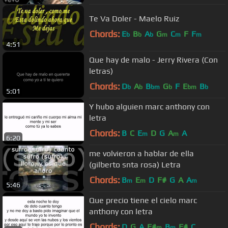
Te Va Doler - Maelo Ruiz
Chords:
E
B
A
G
C
F
F
b
b
b
m
m
m
4:51
Que hay de malo - Jerry Rivera (Con
letras)
Chords:
D
A
B
G
F
E
B
b
b
bm
b
bm
b
5:01
Y hubo alguien marc anthony con
letra
Chords:
B
C
E
D
G
A
A
m
m
6:20
me volvieron a hablar de ella
(gilberto snta rosa) Letra
Chords:
B
E
D
F#
G
A
A
m
m
m
5:46
Que precio tiene el cielo marc
anthony con letra
Chords:
D
G
A
F#
B
F#
C
m
m