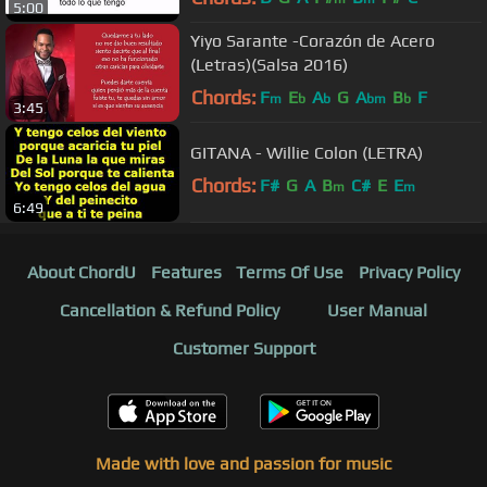
5:00
Yiyo Sarante -Corazón de Acero
(Letras)(Salsa 2016)
Chords:
F
E
A
G
A
B
F
m
b
b
bm
b
3:45
GITANA - Willie Colon (LETRA)
Chords:
F#
G
A
B
C#
E
E
m
m
6:49
About ChordU
Features
Terms Of Use
Privacy Policy
Cancellation & Refund Policy
User Manual
Customer Support
Made with love and passion for music