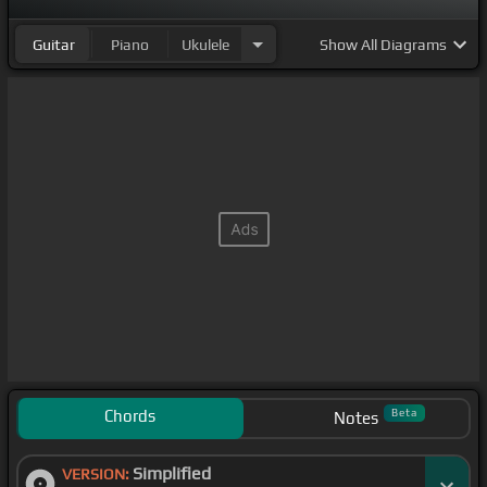
Guitar
Piano
Ukulele
Show
All Diagrams
Chords
Beta
Notes
Simplified
VERSION: