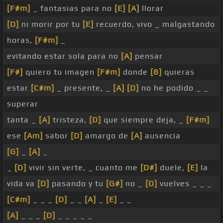
[F#m]
_ fantasias para no
[E]
[A]
llorar
[D]
ni morir por tu
[E]
recuerdo, vivo _ malgastando
horas,
[F#m]
_
evitando estar sola para no
[A]
pensar
[F#]
quiero tu imagen
[F#m]
donde
[B]
quieras
estar
[C#m]
_ presente, _
[A]
[D]
no he podido _ _
superar
tanta _
[A]
tristeza,
[D]
que siempre deja, _
[F#m]
ese
[Am]
sabor
[D]
amargo de
[A]
ausencia
[G]
_
[A]
_
_
[D]
vivir sin verte, _ cuanto me
[D#]
duele,
[E]
la
vida va
[D]
pasando y tu
[G#]
no _
[D]
vuelves _ _ _
[C#m]
_ _ _
[D]
_ _
[A]
_
[E]
_ _
[A]
_ _ _
[D]
_ _ _ _ _