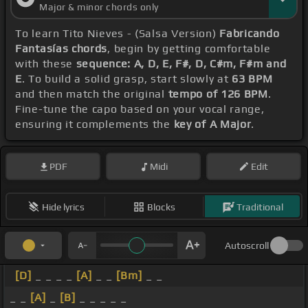
Major & minor chords only
To learn Tito Nieves - (Salsa Version)
Fabricando
Fantasías chords
, begin by getting comfortable
with these
sequence: A, D, E, F#, D, C#m, F#m and
E
. To build a solid grasp, start slowly at
63 BPM
and then match the original
tempo of 126 BPM
.
Fine-tune the capo based on your vocal range,
ensuring it complements the
key of A Major
.
PDF
Midi
Edit
Hide lyrics
Blocks
Traditional
Autoscroll
[D]
_ _ _ _
[A]
_ _
[Bm]
_ _
_ _
[A]
_
[B]
_ _ _ _ _