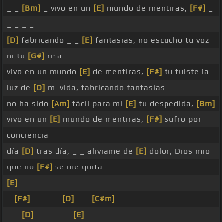
_ _
[Bm]
_ vivo en un
[E]
mundo de mentiras,
[F#]
_
_ _ _ _
[D]
fabricando _ _
[E]
fantasias, no escucho tu voz
ni tu
[G#]
risa
vivo en un mundo
[E]
de mentiras,
[F#]
tu fuiste la
luz de
[D]
mi vida, fabricando fantasias
no ha sido
[Am]
fácil para mi
[E]
tu despedida,
[Bm]
vivo en un
[E]
mundo de mentiras,
[F#]
sufro por
conciencia
día
[D]
tras día, _ _ aliviame de
[E]
dolor, Dios mio
que no
[F#]
se me quita
[E]
_
_
[F#]
_ _ _ _
[D]
_ _
[C#m]
_
_ _
[D]
_ _ _ _ _
[E]
_