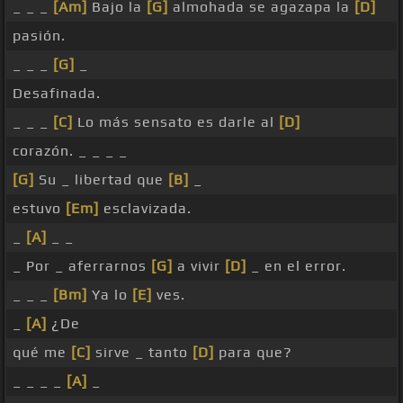
_ _ _
[Am]
Bajo la
[G]
almohada se agazapa la
[D]
pasión.
_ _ _
[G]
_
Desafinada.
_ _ _
[C]
Lo más sensato es darle al
[D]
corazón. _ _ _ _
[G]
Su _ libertad que
[B]
_
estuvo
[Em]
esclavizada.
_
[A]
_ _
_ Por _ aferrarnos
[G]
a vivir
[D]
_ en el error.
_ _ _
[Bm]
Ya lo
[E]
ves.
_
[A]
¿De
qué me
[C]
sirve _ tanto
[D]
para que?
_ _ _ _
[A]
_