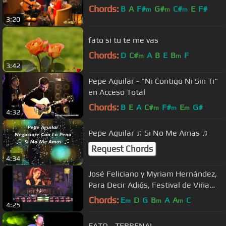
Chords:
B
A
F#
G#
C#
E
F#
m
m
m
3:20
fato si tu te me vas
Chords:
D
C#
A
B
E
B
F
m
m
3:42
Pepe Aguilar - "Ni Contigo Ni Sin Ti"
en Acceso Total
Chords:
B
E
A
C#
F#
E
G#
m
m
m
4:32
Pepe Aguilar ♫ Si No Me Amas ♫
Request Chords
4:34
José Feliciano y Myriam Hernández,
Para Decir Adiós, Festival de Viña
2006
Chords:
E
D
G
B
A
A
C
m
m
m
4:25
FATO - TERRENAL