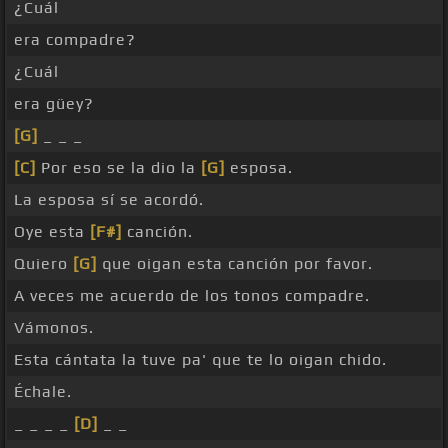
¿Cuál
era compadre?
¿Cuál
era güey?
[G]
_ _ _
[C]
Por eso se la dio la
[G]
esposa.
La esposa sí se acordó.
Oye esta
[F#]
canción.
Quiero
[G]
que oigan esta canción por favor.
A veces me acuerdo de los tonos compadre.
Vámonos.
Esta cántata la tuve pa' que te lo oigan chido.
Échale.
_ _ _ _
[D]
_ _