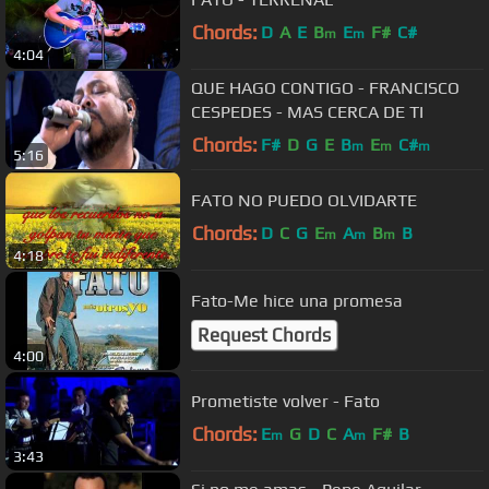
Chords:
D
A
E
B
E
F#
C#
m
m
4:04
QUE HAGO CONTIGO - FRANCISCO
CESPEDES - MAS CERCA DE TI
Chords:
F#
D
G
E
B
E
C#
m
m
m
5:16
FATO NO PUEDO OLVIDARTE
Chords:
D
C
G
E
A
B
B
m
m
m
4:18
Fato-Me hice una promesa
Request Chords
4:00
Prometiste volver - Fato
Chords:
E
G
D
C
A
F#
B
m
m
3:43