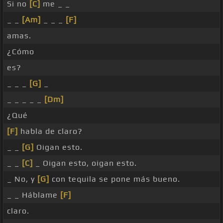
Si no
[C]
me _ _
_ _
[Am]
_ _ _
[F]
amas.
¿Cómo
es?
_ _ _
[G]
_
_ _ _ _ _
[Dm]
¿Qué
[F]
habla de claro?
_ _
[G]
Oigan esto.
_ _
[C]
_ Oigan esto, oigan esto.
_ No, y
[G]
con tequila se pone más bueno.
_ _ Háblame
[F]
claro.