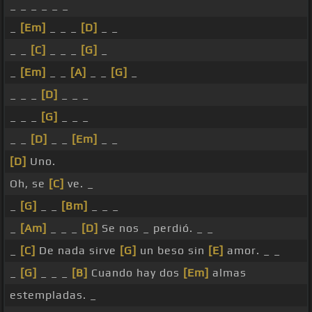
_ _ _ _ _ _
_
[Em]
_ _ _
[D]
_ _
_ _
[C]
_ _ _
[G]
_
_
[Em]
_ _
[A]
_ _
[G]
_
_ _ _
[D]
_ _ _
_ _ _
[G]
_ _ _
_ _
[D]
_ _
[Em]
_ _
[D]
Uno.
Oh, se
[C]
ve. _
_
[G]
_ _
[Bm]
_ _ _
_
[Am]
_ _ _
[D]
Se nos _ perdió. _ _
_
[C]
De nada sirve
[G]
un beso sin
[E]
amor. _ _
_
[G]
_ _ _
[B]
Cuando hay dos
[Em]
almas
estempladas. _