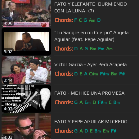
FATO Y ELEFANTE -DURMIENDO
CON LA LUNA- (7)
Chords:
F
C
G
A
D
m
4:36
"Tu Sangre en mi Cuerpo" Angela
Aguilar (feat. Pepe Aguilar)
Chords:
D
A
G
B
E
A
m
m
m
5:02
Victor Garcia - Ayer Pedi Acapela
Chords:
D
E
A
C#
F#
B
F#
m
m
m
3:44
FATO - ME HICE UNA PROMESA
Chords:
G
A
E
D
F#
C
B
m
m
m
4:07
FATO Y PEPE AGUILAR MI CREDO
Chords:
G
A
D
E
B
E
F#
m
m
4:03