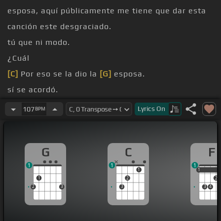
esposa, aquí públicamente me tiene que dar esta
canción este desgraciado.
tú que ni modo.
¿Cuál
[C]
Por eso se la dio la
[G]
esposa.
sí se acordó.
canción por favor.
Lyrics
On
107
BPM
Esta cántata la tuve pa' que te lo oigan chido.
[D]
G
C
F
1
1
1
1
1
1
1
2
2
2
3
3
3
4