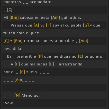
mientras _ _ acomodare.
_
[C]
Mi
[Bm]
cabeza en esta
[Am]
guillotina.
_ _ Piensa que
[A]
yo
[F]
soy el culpable
[G]
y que
tu tan solo el juez.
[C]
Y
[Em]
termina con esta horrible _
[Am]
pesadilla.
_ Es _ preferible
[F]
que me digas no
[E]
te quiero.
_ _ A
[F]
que me sigas
[E]
_ arrastrando _ _ _ _ _
por el _
[F]
suelo. _ _ _
_ _ _
[Am]
_ _ _
_ _ _ _ _ _
_ _ _
[N]
Méndigo. _
Wow.