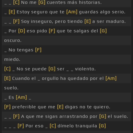
_ _
[C]
No me
[G]
cuentes más historias.
_
[E]
Estoy seguro que te
[Am]
guardas algo serio.
_ _
[F]
Soy inseguro, pero tiendo
[E]
a ser maduro.
_ Por
[D]
eso pido
[F]
que te salgas del
[G]
oscuro.
_ No tengas
[F]
miedo.
[C]
_ No se puede
[G]
ser _ _ violento.
[E]
Cuando el _ orgullo ha quedado por el
[Am]
suelo.
_ Es
[Am]
_
[F]
preferible que me
[E]
digas no te quiero.
_ _
[F]
A que me sigas arrastrando por
[G]
el suelo.
_ _ _
[F]
Por eso _
[C]
dímelo tranquila
[G]