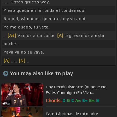
_ _ Estás grueso wey.
Y eso queda en la ronda el condenado.
Raquel, vámonos, quedate tu y yo aquí.
Yo me quedo, tu vete.
_
[A#]
Vamos a un corte,
[A]
regresamos a esta
noche.
Yaya ya no se vaya.
[A]
_ _
[N]
_
You may also like to play
Hoy Decidí Olvidarte (Aunque No
Estés Conmigo) (En Vivo
Confidencias Reales)
Chords:
D
G
C
A
E
B
B
m
m
m
4:03
Fato-Lágrimas de mi madre