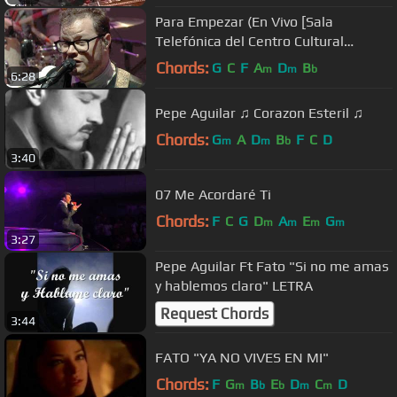
Para Empezar (En Vivo [Sala
Telefónica del Centro Cultural
Roberto Cantoral])
Chords:
G
C
F
A
D
B
m
m
b
6:28
Pepe Aguilar ♫ Corazon Esteril ♫
Chords:
G
A
D
B
F
C
D
m
m
b
3:40
07 Me Acordaré Ti
Chords:
F
C
G
D
A
E
G
m
m
m
m
3:27
Pepe Aguilar Ft Fato "Si no me amas
y hablemos claro" LETRA
Request Chords
3:44
FATO "YA NO VIVES EN MI"
Chords:
F
G
B
E
D
C
D
m
b
b
m
m