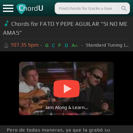
C
U
hord
Chords for
FATO Y PEPE AGUILAR "SI NO ME
AMAS"
107.35
bpm
Standard Tuning (EADGBE)
G
C
F
D
A
m
Jam Along & Learn...
Pero de todas maneras, ya que la grabó su