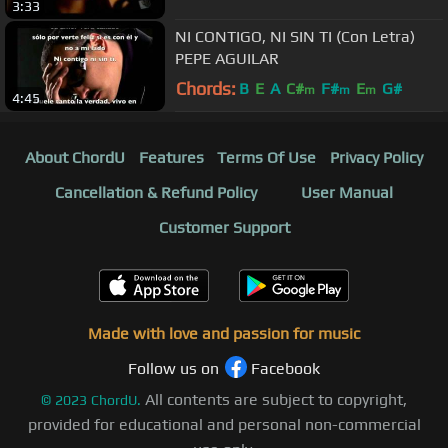
3:33
NI CONTIGO, NI SIN TI (Con Letra)
PEPE AGUILAR
Chords:
B
E
A
C#
F#
E
G#
m
m
m
4:45
About ChordU
Features
Terms Of Use
Privacy Policy
Cancellation & Refund Policy
User Manual
Customer Support
Made with love and passion for music
Follow us on
Facebook
All contents are subject to copyright,
©
2023
ChordU.
provided for educational and personal non-commercial