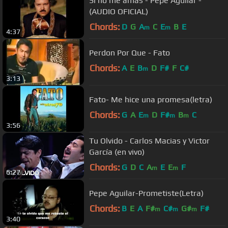
Si no me amas - Pepe Aguilar -
(AUDIO OFICIAL)
Chords:
D
G
A
C
E
B
E
m
m
4:37
Perdon Por Que - Fato
Chords:
A
E
B
D
F#
F
C#
m
3:13
Fato- Me hice una promesa(letra)
Chords:
G
A
E
D
F#
B
C
m
m
m
3:56
Tu Olvido - Carlos Macias y Victor
García (en vivo)
Chords:
G
D
C
A
E
E
F
m
m
6:27
Pepe Aguilar-Prometiste(Letra)
Chords:
B
E
A
F#
C#
G#
F#
m
m
m
3:40