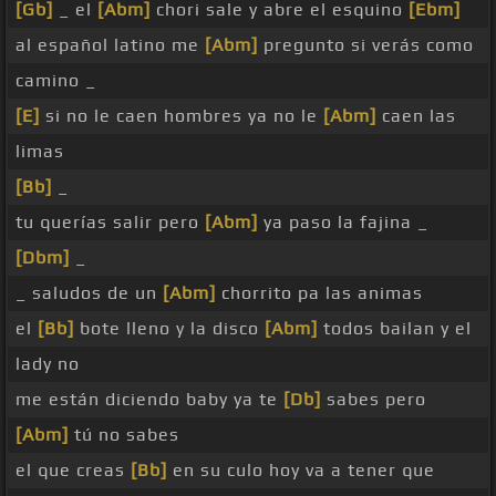
[Gb]
_ el
[Abm]
chori sale y abre el esquino
[Ebm]
al español latino me
[Abm]
pregunto si verás como
camino _
[E]
si no le caen hombres ya no le
[Abm]
caen las
limas
[Bb]
_
tu querías salir pero
[Abm]
ya paso la fajina _
[Dbm]
_
_ saludos de un
[Abm]
chorrito pa las animas
el
[Bb]
bote lleno y la disco
[Abm]
todos bailan y el
lady no
me están diciendo baby ya te
[Db]
sabes pero
[Abm]
tú no sabes
el que creas
[Bb]
en su culo hoy va a tener que