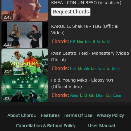
KHEA - CON UN BESO (Visualizer)
Request Chords
2:47
KAROL G, Shakira - TQG (Official
Video)
Chords:
F#
B
E
B
G
E
D
m
m
3:37
Ryan Castro, Feid - Monastery (Vídeo
Oficial)
Chords:
F
E
A
C
G
G
B
m
b
b
m
m
bm
3:54
Feid, Young Miko - Classy 101
(Official Video)
Chords:
A
E
B
G
D
D
E
bm
b
bm
b
bm
3:16
About ChordU
Features
Terms Of Use
Privacy Policy
Cancellation & Refund Policy
User Manual