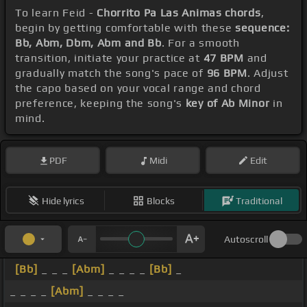
To learn Feid -
Chorrito Pa Las Animas chords
,
begin by getting comfortable with these
sequence:
Bb, Abm, Dbm, Abm and Bb
. For a smooth
transition, initiate your practice at
47 BPM
and
gradually match the song's pace of
96 BPM
. Adjust
the capo based on your vocal range and chord
preference, keeping the song's
key of Ab Minor
in
mind.
PDF
Midi
Edit
Hide lyrics
Blocks
Traditional
Autoscroll
[Bb]
_ _ _
[Abm]
_ _ _ _
[Bb]
_
_ _ _ _
[Abm]
_ _ _ _