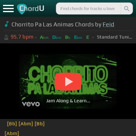
C
U
hord
Chorrito Pa Las Animas Chords by
Feid
95.7
bpm
Standard Tuning (EADGBE)
A
D
B
E
E
bm
bm
b
bm
Jam Along & Learn...
[Bb]
[Abm]
[Bb]
[Abm]