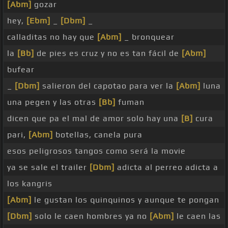
[Abm]
gozar
hey,
[Ebm]
_
[Dbm]
_
calladitas no hay que
[Abm]
_ bronquear
la
[Bb]
de pies es cruz y no es tan fácil de
[Abm]
bufear
_
[Dbm]
salieron del capotao para ver la
[Abm]
luna
una pegen y las otras
[Bb]
fuman
dicen que pa el mal de amor solo hay una
[B]
cura
pari,
[Abm]
botellas, canela pura
esos peligrosos tangos como será la movie
ya se sale el trailer
[Dbm]
adicta al perreo adicta a
los kangris
[Abm]
le gustan los quinquinos y aunque te pongan
[Dbm]
solo le caen hombres ya no
[Abm]
le caen las