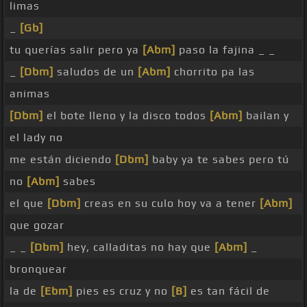
limas
_
[Gb]
tu querías salir pero ya
[Abm]
paso la fajina _ _
_
[Dbm]
saludos de un
[Abm]
chorrito pa las
animas
[Dbm]
el bote lleno y la disco todos
[Abm]
bailan y
el lady no
me están diciendo
[Dbm]
baby ya te sabes pero tú
no
[Abm]
sabes
el que
[Dbm]
creas en su culo hoy va a tener
[Abm]
que gozar
_ _
[Dbm]
hey, calladitas no hay que
[Abm]
_
bronquear
la de
[Ebm]
pies es cruz y no
[B]
es tan fácil de