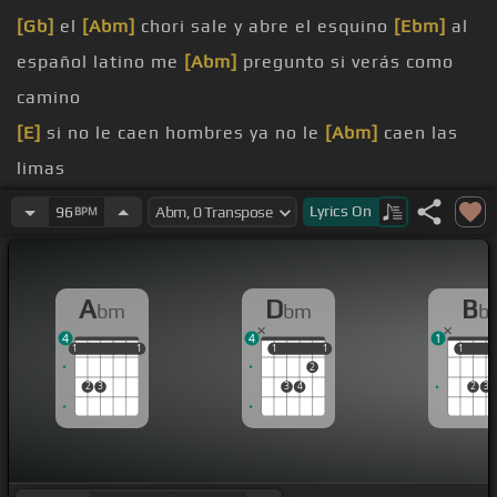
[Gb]
el
[Abm]
chori sale y abre el esquino
[Ebm]
al
español latino me
[Abm]
pregunto si verás como
camino
[E]
si no le caen hombres ya no le
[Abm]
caen las
limas
tu querías salir pero
[Abm]
ya paso la fajina
[Dbm]
Lyrics
On
96
BPM
saludos de un
[Abm]
chorrito pa las animas
lleno y la disco
[Abm]
todos bailan y el lady no
A
D
B
bm
bm
b
baby ya te
[Db]
sabes pero
[Abm]
tú no sabes
4
4
1
1
1
1
1
1
1
1
1
1
1
1
1
2
2
3
3
4
2
3