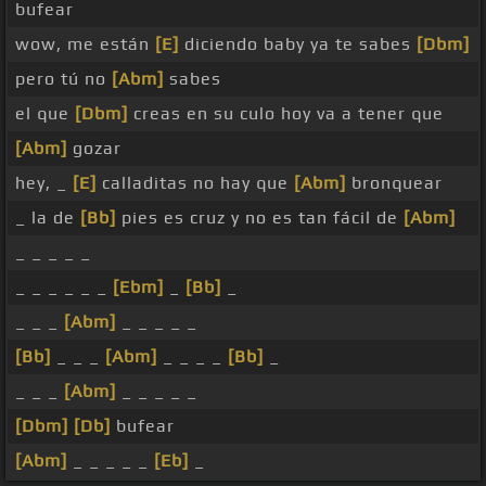
bufear
wow, me están
[E]
diciendo baby ya te sabes
[Dbm]
pero tú no
[Abm]
sabes
el que
[Dbm]
creas en su culo hoy va a tener que
[Abm]
gozar
hey, _
[E]
calladitas no hay que
[Abm]
bronquear
_ la de
[Bb]
pies es cruz y no es tan fácil de
[Abm]
_ _ _ _ _
_ _ _ _ _ _
[Ebm]
_
[Bb]
_
_ _ _
[Abm]
_ _ _ _ _
[Bb]
_ _ _
[Abm]
_ _ _ _
[Bb]
_
_ _ _
[Abm]
_ _ _ _ _
[Dbm]
[Db]
bufear
[Abm]
_ _ _ _ _
[Eb]
_