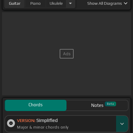
Guitar
Piano
Ukulele
Show
All Diagrams
Chords
Beta
Notes
Simplified
VERSION:
Major & minor chords only