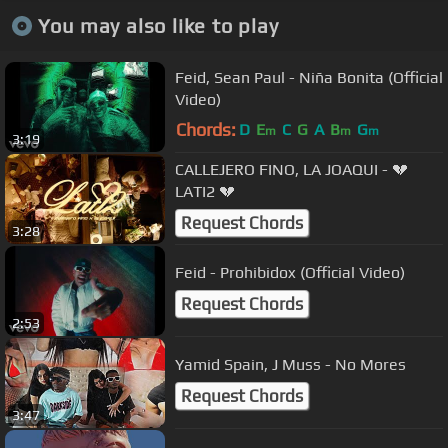
You may also like to play
Feid, Sean Paul - Niña Bonita (Official
Video)
Chords:
D
E
C
G
A
B
G
m
m
m
3:19
CALLEJERO FINO, LA JOAQUI - 💔
LATI2 💔
Request Chords
3:28
Feid - Prohibidox (Official Video)
Request Chords
2:53
Yamid Spain, J Muss - No Mores
Request Chords
3:47