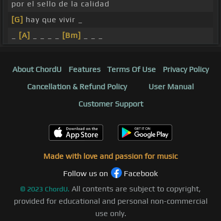
por el sello de la calidad
[G]
hay que vivir _
_
[A]
_ _ _ _
[Bm]
_ _ _
About ChordU
Features
Terms Of Use
Privacy Policy
Cancellation & Refund Policy
User Manual
Customer Support
Made with love and passion for music
Follow us on
Facebook
All contents are subject to copyright,
©
2023
ChordU.
provided for educational and personal non-commercial
use only.