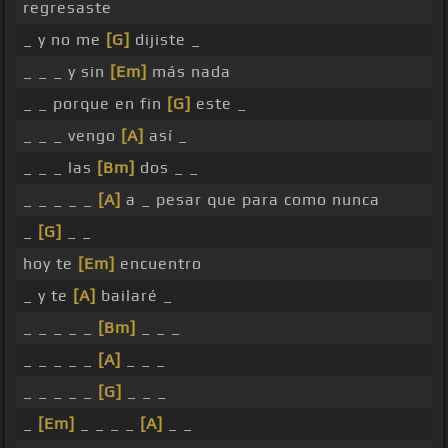
regresaste
_ y no me
[G]
dijiste _
_ _ _ y sin
[Em]
más nada
_ _ porque en fin
[G]
este _
_ _ _ vengo
[A]
así _
_ _ _ las
[Bm]
dos _ _
_ _ _ _ _
[A]
a _ pesar que para como nunca
_
[G]
_ _
hoy te
[Em]
encuentro
_ y te
[A]
bailaré _
_ _ _ _ _
[Bm]
_ _ _
_ _ _ _ _
[A]
_ _ _
_ _ _ _ _
[G]
_ _ _
_
[Em]
_ _ _ _
[A]
_ _