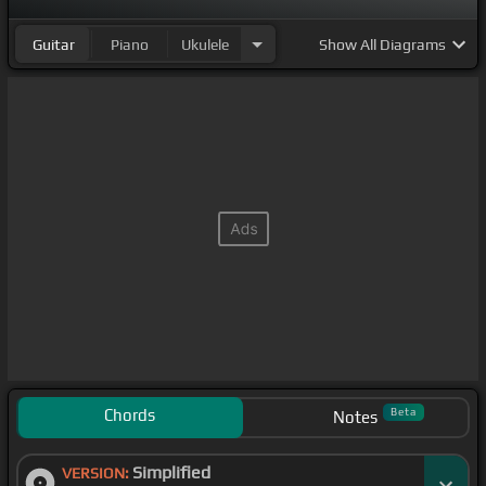
Guitar
Piano
Ukulele
Show
All Diagrams
Chords
Beta
Notes
Simplified
VERSION: