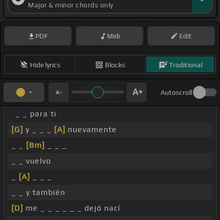
Major & minor chords only
PDF
Midi
Edit
Hide lyrics
Blocks
Traditional
Autoscroll
_ _ para ti
[G]
y _ _ _
[A]
nuevamente
_ _
[Bm]
_ _ _
_ _ vuelvo
_
[A]
_ _ _
_ _ y también
[D]
me _ _ _ _ _ _ dejó nací