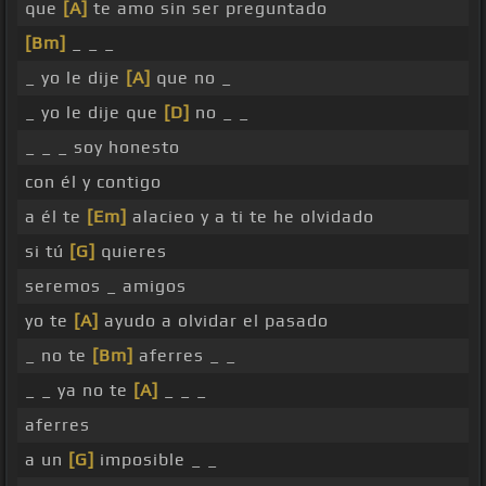
que
[A]
te amo sin ser preguntado
[Bm]
_ _ _
_ yo le dije
[A]
que no _
_ yo le dije que
[D]
no _ _
_ _ _ soy honesto
con él y contigo
a él te
[Em]
alacieo y a ti te he olvidado
si tú
[G]
quieres
seremos _ amigos
yo te
[A]
ayudo a olvidar el pasado
_ no te
[Bm]
aferres _ _
_ _ ya no te
[A]
_ _ _
aferres
a un
[G]
imposible _ _