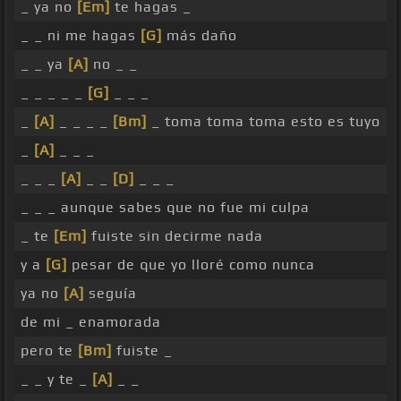
_ ya no
[Em]
te hagas _
_ _ ni me hagas
[G]
más daño
_ _ ya
[A]
no _ _
_ _ _ _ _
[G]
_ _ _
_
[A]
_ _ _ _
[Bm]
_ toma toma toma esto es tuyo
_
[A]
_ _ _
_ _ _
[A]
_ _
[D]
_ _ _
_ _ _ aunque sabes que no fue mi culpa
_ te
[Em]
fuiste sin decirme nada
y a
[G]
pesar de que yo lloré como nunca
ya no
[A]
seguía
de mi _ enamorada
pero te
[Bm]
fuiste _
_ _ y te _
[A]
_ _