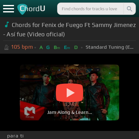
C
U
hord
Chords for Fenix de Fuego Ft Sammy Jimenez
- Así fue (Video oficial)
105
bpm
Standard Tuning (EADGBE)
A
G
B
E
D
m
m
Jam Along & Learn...
para ti