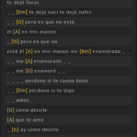
te dejó llorar
_ _
[Em]
te dejó nací te dejó sufrir
_ _
[G]
pero es que no está
él
[A]
en mis manos
_
[G]
pero es que no
está él
[A]
en mis manos me
[Bm]
enamorado _ _
_ _ me
[A]
enamorado _ _
_ _ me
[D]
enamoré _ _
_ _ _ _ perdona si te causo dolor
_ _
[Em]
perdona si te digo
_ _ adiós
[G]
como decirle
[A]
que te amo
_
[G]
ay como decirle