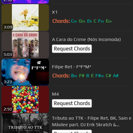
X1
Chords:
C
G
E
C
F
E
m
m
b
m
m
3:09
A Cara do Crime (Nós Incomoda)
Request Chords
5:03
Filipe Ret - F*F*M*
Chords:
B
F#
B
E
F#
C#
A#
m
m
3:23
M4
Request Chords
2:50
Tributo ao TTK - Filipe Ret, BK, Sain e
Mãolee part. DJ Erik Skratch &
2Nunaip