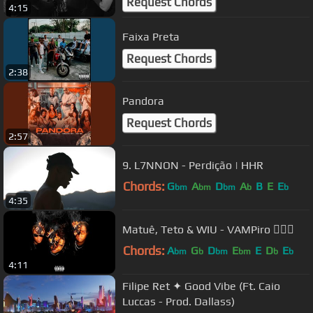
Request Chords
4:15
Faixa Preta
Request Chords
2:38
Pandora
Request Chords
2:57
9. L7NNON - Perdição | HHR
Chords:
G
A
D
A
B
E
E
bm
bm
bm
b
b
4:35
Matuê, Teto & WIU - VAMPiro 🧛🏽‍♀️
Chords:
A
G
D
E
E
D
E
bm
b
bm
bm
b
b
4:11
Filipe Ret ✦ Good Vibe (Ft. Caio
Luccas - Prod. Dallass)