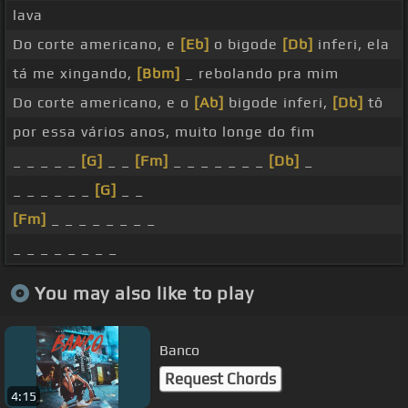
lava
Do corte americano, e
[Eb]
o bigode
[Db]
inferi, ela
tá me xingando,
[Bbm]
_ rebolando pra mim
Do corte americano, e o
[Ab]
bigode inferi,
[Db]
tô
por essa vários anos, muito longe do fim
_ _ _ _ _
[G]
_ _
[Fm]
_ _ _ _ _ _ _
[Db]
_
_ _ _ _ _ _
[G]
_ _
[Fm]
_ _ _ _ _ _ _ _
_ _ _ _ _ _ _ _
You may also like to play
Banco
Request Chords
4:15