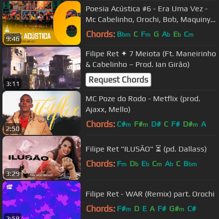
Poesia Acústica #6 - Era Uma Vez -
Mc Cabelinho, Orochi, Bob, Maquiny,
Azzy, Filipe Ret, Dudu, Xamã
Chords:
B
C
F
G
A
E
C
bm
m
b
b
m
9:46
Filipe Ret ✦ 7 Meiota (Ft. Maneirinho
& Cabelinho – Prod. Ian Girão)
Request Chords
3:11
MC Poze do Rodo - Metflix (prod.
Ajaxx, Mello)
Chords:
C#
F#
D#
C
F#
D#
A
m
m
m
2:50
Filipe Ret "ILUSÃO" ⏳ (pd. Dallass)
Chords:
F
D
E
C
A
C
B
m
b
b
m
b
bm
3:29
Filipe Ret - WAR (Remix) part. Orochi
Chords:
F#
D
E
A
F#
G#
C#
m
m
2:58