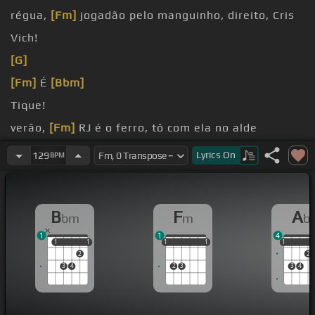
régua,
[Fm]
jogadão pelo manguinho, direito, Cris
Vich!
[G]
[Fm]
É
[Bbm]
Tique!
verão,
[Fm]
RJ é o ferro, tô com ela no alde
rufando
Lyrics
On
129
BPM
só tá melhorando, cada mal é o bando
[Fm]
família, os irmãos sempre bem importantes,
B
F
A
bm
m
b
a nóis tá se orgulhando
1
1
4
dinheiro na onda, ter tudo sincero, mil pontos
1
1
1
1
1
1
1
1
1
1
1
1
2
2
3
4
2
3
3
4