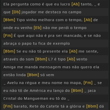
Ela pergunta como é que eu lucro
[Ab]
tanto, _ e
que
[Db]
jogador me destaco no campo
[Bbm]
Tipo vinho melhora com o tempo,
[Ab]
de
onde eu venho
[Eb]
não me perdi o tempo
[Fm]
É que aqui não é pra ser mancado, e se não
abraça o papo tu fica de exemplo
[Bbm]
Se eu não tô presente ela
[Ab]
me sente,
através do som
[Bbm]
L7 é tipo
[Ab]
vento
Amiga me manda mensagem mas não quero ela
então linda
[Bbm]
só vem
_ Avelu na régua e meu nome no mapa,
[Fm]
_ se
eu não tô de América eu lanço do
[Bbm]
_ jaca
Cristal do Mangueman eu tô do _
[Fm]
barato, Rete do Catete tá a glória e
[Bbm]
dá