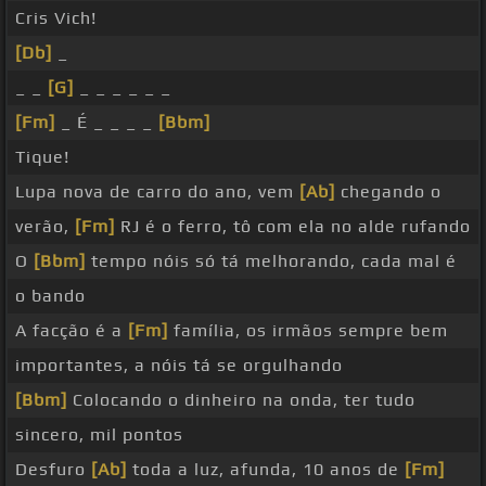
Cris Vich!
[Db]
_
_ _
[G]
_ _ _ _ _ _
[Fm]
_ É _ _ _ _
[Bbm]
Tique!
Lupa nova de carro do ano, vem
[Ab]
chegando o
verão,
[Fm]
RJ é o ferro, tô com ela no alde rufando
O
[Bbm]
tempo nóis só tá melhorando, cada mal é
o bando
A facção é a
[Fm]
família, os irmãos sempre bem
importantes, a nóis tá se orgulhando
[Bbm]
Colocando o dinheiro na onda, ter tudo
sincero, mil pontos
Desfuro
[Ab]
toda a luz, afunda, 10 anos de
[Fm]