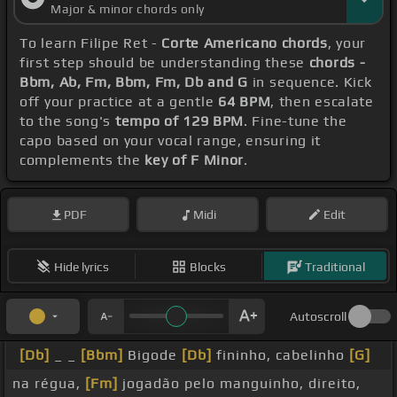
Major & minor chords only
To learn Filipe Ret -
Corte Americano chords
, your
first step should be understanding these
chords -
Bbm, Ab, Fm, Bbm, Fm, Db and G
in sequence. Kick
off your practice at a gentle
64 BPM
, then escalate
to the song's
tempo of 129 BPM
. Fine-tune the
capo based on your vocal range, ensuring it
complements the
key of F Minor
.
PDF
Midi
Edit
Hide lyrics
Blocks
Traditional
Autoscroll
[Db]
_ _
[Bbm]
Bigode
[Db]
fininho, cabelinho
[G]
na régua,
[Fm]
jogadão pelo manguinho, direito,