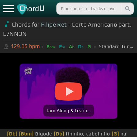
C
U
hord
Chords for
Filipe Ret
- Corte Americano part.
L7NNON
129.05
bpm
Standard Tuning (EADGBE)
B
F
A
D
G
bm
m
b
b
Jam Along & Learn...
[Db]
[Bbm]
Bigode
[Db]
fininho, cabelinho
[G]
na