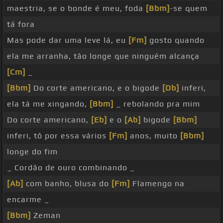
maestria, se o bonde é meu, foda
[Bbm]
-se quem
tá fora
Mas pode dar uma leve lá, eu
[Fm]
gosto quando
ela me arranha, tão longe que ninguém alcança
[Cm]
_
[Bbm]
Do corte americano, e o bigode
[Db]
inferi,
ela tá me xingando,
[Bbm]
_ rebolando pra mim
Do corte americano,
[Eb]
e o
[Ab]
bigode
[Bbm]
inferi, tô por essa vários
[Fm]
anos, muito
[Bbm]
longe do fim
_ Cordão de ouro combinando _
[Ab]
com banho, blusa do
[Fm]
Flamengo na
encarme _
[Bbm]
Zeman