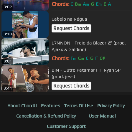
Chords:
C
B
A
G
E
E
A
m
m
m
3:02
Cabelo na Régua
Request Chords
3:10
L7NNON - Freio da Blazer 🚨 (prod.
Ajaxx & Galdino)
Chords:
F
C
C
G
F
C#
m
m
3:01
BIN - Outro Patamar FT. Ryan SP
(prod. jess)
Request Chords
3:44
About ChordU
Features
Terms Of Use
Privacy Policy
Cancellation & Refund Policy
User Manual
Customer Support